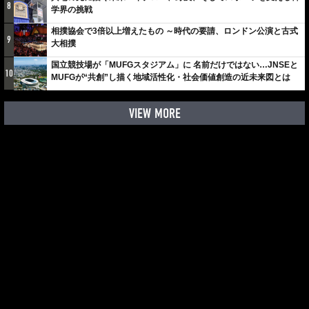
8
学界の挑戦
相撲協会で3倍以上増えたもの ～時代の要請、ロンドン公演と古式
9
大相撲
国立競技場が「MUFGスタジアム」に 名前だけではない…JNSEと
10
MUFGが“共創”し描く地域活性化・社会価値創造の近未来図とは
VIEW MORE