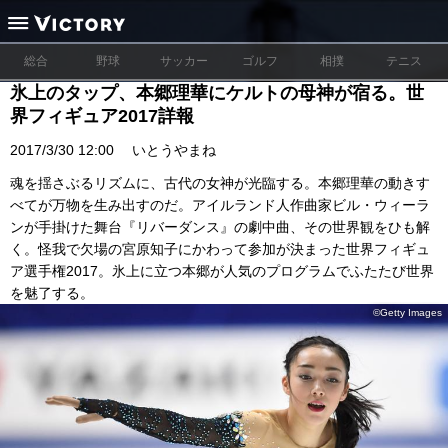
総合
野球
サッカー
ゴルフ
相撲
テニス
氷上のタップ、本郷理華にケルトの母神が宿る。世
界フィギュア2017詳報
2017/3/30 12:00
いとうやまね
魂を揺さぶるリズムに、古代の女神が光臨する。本郷理華の動きす
べてが万物を生み出すのだ。アイルランド人作曲家ビル・ウィーラ
ンが手掛けた舞台『リバーダンス』の劇中曲、その世界観をひも解
く。怪我で欠場の宮原知子にかわって参加が決まった世界フィギュ
ア選手権2017。氷上に立つ本郷が人気のプログラムでふたたび世界
を魅了する。
©Getty Images