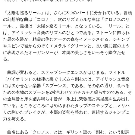
『太陽を巡るリール』は、さらに3つのパートに分かれている。冒頭
の幻想的な曲は「コロナ」、次のリズミカルな曲は「クロノスのリ
ール」、最後は「太陽を巡るリール」となっている。「リール」と
は、アイリッシュ音楽のリズムのひとつである。ストーンに飾られ
た黒の衣装が、精霊の住むオークの森をイメージさせる。ジャンプ
やスピンで裾からのぞくエメラルドグリーンと、長い腕に霞のよう
に表現されたオーガンジーが、本郷の美しさをいっそう際立たせ
る。
曲調が変わると、ステップシークエンスがはじまる。フィドル
（バイオリン）の旋律の裏でリズムを刻むのは、アイリッシュ音楽
には欠かせない楽器「スプーンズ」である。その名の通り、食べる
ための本物のスプーンを2枚合わせてカチカチと鳴らすのである。そ
の金属音と床を踏み鳴らす音が、氷上に緊張感と高揚感を生み出し
ている。ところどころにはめ込まれたタップのステップと、メリハ
リの利いたブレイクが、本郷の姿勢を整わせ、連続するジャンプに
力を与える。
曲名にある「クロノス」とは、ギリシャ語の「刻む」という動詞