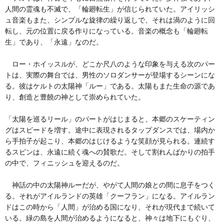
人間の霊魂も不滅で、「輪廻転生」が信じられていた。アイリッシ
ュ音楽もまた、シンプルな旋律の繰り返しで、それは渦のように回
転し、元の位置に戻る作りになっている。音楽の概念も「輪廻転
生」であり、「永遠」なのだ。
ロー・ホイッスルが、どこか尺八のような印象を与える次のパー
トは、実際の舞台では、男性のソロダンサーが登場するシーンにな
る。彼はケルトの太陽神「ルー」である。太陽もまた生命の源であ
り、創造と豊饒の神として崇められていた。
「太陽を巡るリール」のパートがはじまると、本郷のスケーティン
グはスピードを増す。途中に表現されるタップダンスでは、場内か
ら手拍子が起こり、本郷のはじけるような笑顔が見られる。連続す
るスピンは、永遠に続く魂への賛歌だ。そして割れんばかりの拍手
の中で、フィニッシュを迎えるのだ。
神話の中の太陽神ルーだが、やがて人間の娘との間に息子をつく
る。それがアイルランドの英雄「クーフラン」になる。アイルラン
ドはこの時から「人間」が治める国になり、それが現代まで続いて
いる。緑の島を人間が治めるようになると、神々は地下にもぐり、