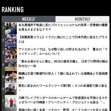
RANKING
WEEKLY
MONTHLY
名古屋場所千秋楽に見たプロフェッショナルの世界～安青錦の優勝
1
を巡るさまざまなドラマ
【前園真聖コラム】イラクに負けたことで日本代表に起きたプラス
2
とは
アイスホッケーでは、なぜ殴り合いが許されるのか？ 驚きの「フ
3
ァイティング」ルールについて
「富める者がさらに富む」MLBの資本主義と、日本プロ野球が踏み
4
出せない一歩
横綱は引退で数億円の収入！？謎に包まれている退職金と引退相撲
5
興行
歴史に刻まれたワールドシリーズ第7戦 ～３つの名場面で振り返る
6
～
川崎ブレイブサンダースのホームゲームで音楽演出を手掛けるスチ
7
ャダラパーが川崎新！アリーナシティ・プロジェクトを語る 「楽
しみでしかないでしょ。川崎は、ずっと成長曲線だから」
異端の先に描く未来：イチロー、野茂、そしてスポーツを支える科