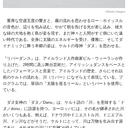
©Getty Images
重厚な空虚五度の響きと、霧の流れを思わせるロー・ホイッスル
の音色が、辺りを包み込む。やがて朝を告げる光が差し込み、雄大
な緑の大地を抱く島が姿を現す。まだ神々と人間がすぐ側にいた遠
い時代である。全身に太陽のエネルギーを受け、優雅に、そしてダ
イナミックに舞う本郷の姿は、ケルトの母神「ダヌ」を思わせる。
『リバーダンス』は、アイルランド人作曲家ビル・ウィーランが作
り上げた、2時間に及ぶ舞台芸術だ。アイリッシュダンスをベースと
したパフォーマンスと音楽で、アイルランドの歴史、さらにそれ以
前のケルトの流れを、川（リバー）になぞらえて表現している。プ
ログラムでは、冒頭の『太陽を巡るリール』というパートを使用し
ている。
ダヌ女神の「ダヌ／Danu」は、ケルト語の「川」を意味する「ド
ヌ／donu」に語源を持つ。ヨーロッパには、その名が継承された川
がいくつもある。例えば、ドナウ川やドニエストル川、ドニエプル
川、ドン川などがそうだ。ケルトにとって、川は万物を生み出す源
であり、それぞれの川には“女神”が住んでいる。