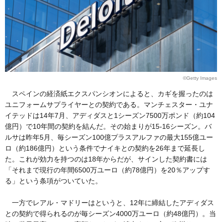
©Getty Images
スペインの経済紙エクスパンシオンによると、カギを握ったのは
ユニフォームサプライヤーとの契約である。マンチェスター・ユナ
イテッドは14年7月、アディダスと1シーズン7500万ポンド（約104
億円）で10年間の契約を結んだ。その始まりが15-16シーズン。バ
ルサは昨年5月、毎シーズン100億プラスアルファの最大155億ユー
ロ（約186億円）という条件でナイキとの契約を26年まで延長し
た。これが効力を持つのは18年からだが、サインした契約書には
「それまで現行の年間6500万ユーロ（約78億円）を20％アップす
る」という条項がついていた。
一方でレアル・マドリーはというと、12年に締結したアディダス
との契約で得られるのが毎シーズン4000万ユーロ（約48億円）。当