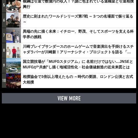
横綱は引退で数億円の収入！？謎に包まれている退職金と引退相撲
5
興行
歴史に刻まれたワールドシリーズ第7戦 ～３つの名場面で振り返る
6
～
異端の先に描く未来：イチロー、野茂、そしてスポーツを支える科
7
学界の挑戦
川崎ブレイブサンダースのホームゲームで音楽演出を手掛けるスチ
8
ャダラパーが川崎新！アリーナシティ・プロジェクトを語る 「楽
しみでしかないでしょ。川崎は、ずっと成長曲線だから」
国立競技場が「MUFGスタジアム」に 名前だけではない…JNSEと
9
MUFGが“共創”し描く地域活性化・社会価値創造の近未来図とは
相撲協会で3倍以上増えたもの ～時代の要請、ロンドン公演と古式
10
大相撲
VIEW MORE