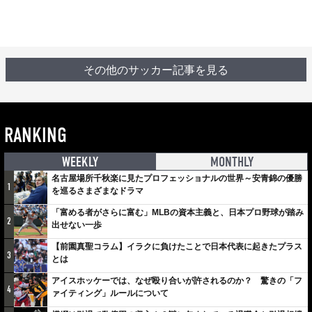
その他のサッカー記事を見る
RANKING
WEEKLY
MONTHLY
名古屋場所千秋楽に見たプロフェッショナルの世界～安青錦の優勝
1
を巡るさまざまなドラマ
「富める者がさらに富む」MLBの資本主義と、日本プロ野球が踏み
2
出せない一歩
【前園真聖コラム】イラクに負けたことで日本代表に起きたプラス
3
とは
アイスホッケーでは、なぜ殴り合いが許されるのか？ 驚きの「フ
4
ァイティング」ルールについて