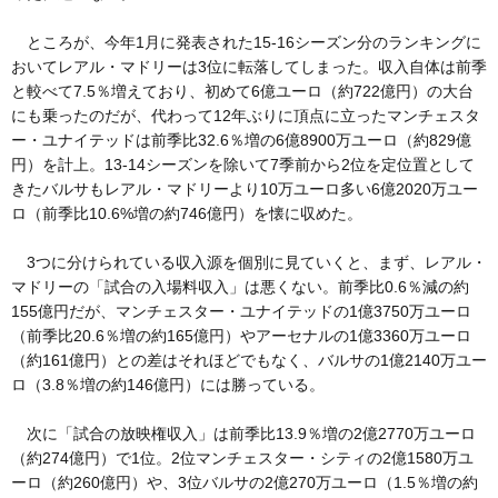
ところが、今年1月に発表された15-16シーズン分のランキングに
おいてレアル・マドリーは3位に転落してしまった。収入自体は前季
と較べて7.5％増えており、初めて6億ユーロ（約722億円）の大台
にも乗ったのだが、代わって12年ぶりに頂点に立ったマンチェスタ
ー・ユナイテッドは前季比32.6％増の6億8900万ユーロ（約829億
円）を計上。13-14シーズンを除いて7季前から2位を定位置として
きたバルサもレアル・マドリーより10万ユーロ多い6億2020万ユー
ロ（前季比10.6%増の約746億円）を懐に収めた。
3つに分けられている収入源を個別に見ていくと、まず、レアル・
マドリーの「試合の入場料収入」は悪くない。前季比0.6％減の約
155億円だが、マンチェスター・ユナイテッドの1億3750万ユーロ
（前季比20.6％増の約165億円）やアーセナルの1億3360万ユーロ
（約161億円）との差はそれほどでもなく、バルサの1億2140万ユー
ロ（3.8％増の約146億円）には勝っている。
次に「試合の放映権収入」は前季比13.9％増の2億2770万ユーロ
（約274億円）で1位。2位マンチェスター・シティの2億1580万ユ
ーロ（約260億円）や、3位バルサの2億270万ユーロ（1.5％増の約