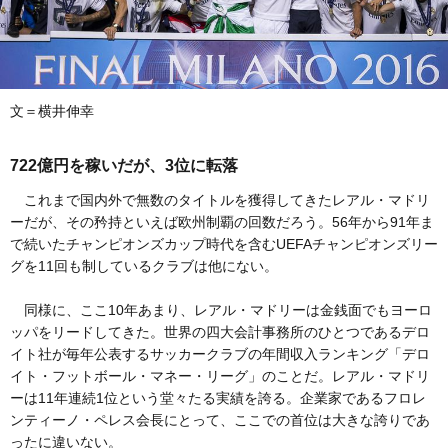
文＝横井伸幸
722億円を稼いだが、3位に転落
これまで国内外で無数のタイトルを獲得してきたレアル・マドリ
ーだが、その矜持といえば欧州制覇の回数だろう。56年から91年ま
で続いたチャンピオンズカップ時代を含むUEFAチャンピオンズリー
グを11回も制しているクラブは他にない。
同様に、ここ10年あまり、レアル・マドリーは金銭面でもヨーロ
ッパをリードしてきた。世界の四大会計事務所のひとつであるデロ
イト社が毎年公表するサッカークラブの年間収入ランキング「デロ
イト・フットボール・マネー・リーグ」のことだ。レアル・マドリ
ーは11年連続1位という堂々たる実績を誇る。企業家であるフロレ
ンティーノ・ペレス会長にとって、ここでの首位は大きな誇りであ
ったに違いない。