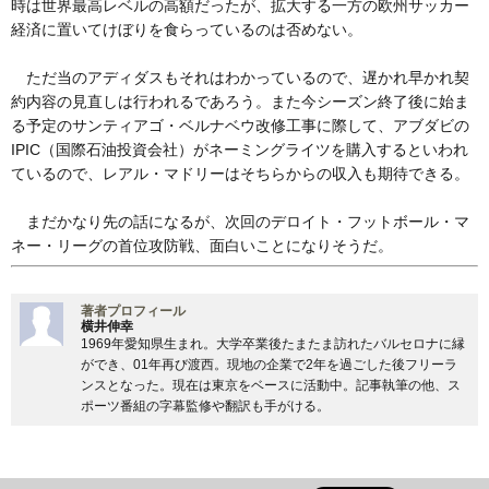
時は世界最高レベルの高額だったが、拡大する一方の欧州サッカー
経済に置いてけぼりを食らっているのは否めない。
ただ当のアディダスもそれはわかっているので、遅かれ早かれ契
約内容の見直しは行われるであろう。また今シーズン終了後に始ま
る予定のサンティアゴ・ベルナベウ改修工事に際して、アブダビの
IPIC（国際石油投資会社）がネーミングライツを購入するといわれ
ているので、レアル・マドリーはそちらからの収入も期待できる。
まだかなり先の話になるが、次回のデロイト・フットボール・マ
ネー・リーグの首位攻防戦、面白いことになりそうだ。
著者プロフィール
横井伸幸
1969年愛知県生まれ。大学卒業後たまたま訪れたバルセロナに縁
ができ、01年再び渡西。現地の企業で2年を過ごした後フリーラ
ンスとなった。現在は東京をベースに活動中。記事執筆の他、ス
ポーツ番組の字幕監修や翻訳も手がける。