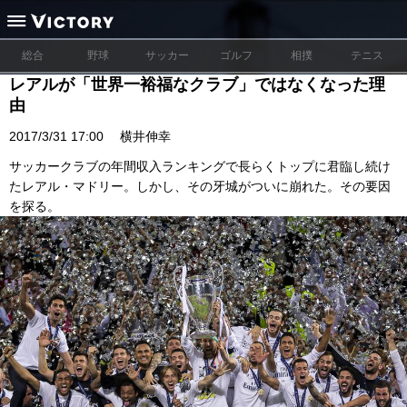
総合
野球
サッカー
ゴルフ
相撲
テニス
レアルが「世界一裕福なクラブ」ではなくなった理
由
2017/3/31 17:00
横井伸幸
サッカークラブの年間収入ランキングで長らくトップに君臨し続け
たレアル・マドリー。しかし、その牙城がついに崩れた。その要因
を探る。