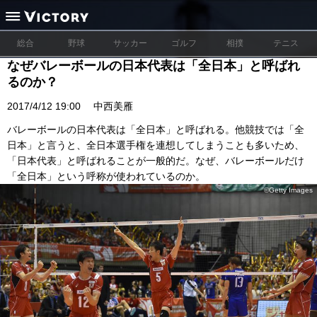
総合
野球
サッカー
ゴルフ
相撲
テニス
なぜバレーボールの日本代表は「全日本」と呼ばれ
るのか？
2017/4/12 19:00
中西美雁
バレーボールの日本代表は「全日本」と呼ばれる。他競技では「全
日本」と言うと、全日本選手権を連想してしまうことも多いため、
「日本代表」と呼ばれることが一般的だ。なぜ、バレーボールだけ
「全日本」という呼称が使われているのか。
©Getty Images