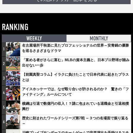
RANKING
WEEKLY
MONTHLY
名古屋場所千秋楽に見たプロフェッショナルの世界～安青錦の優勝
1
を巡るさまざまなドラマ
「富める者がさらに富む」MLBの資本主義と、日本プロ野球が踏み
2
出せない一歩
【前園真聖コラム】イラクに負けたことで日本代表に起きたプラス
3
とは
アイスホッケーでは、なぜ殴り合いが許されるのか？ 驚きの「フ
4
ァイティング」ルールについて
横綱は引退で数億円の収入！？謎に包まれている退職金と引退相撲
5
興行
歴史に刻まれたワールドシリーズ第7戦 ～３つの名場面で振り返る
6
～
川崎ブレイブサンダースのホームゲームで音楽演出を手掛けるスチ