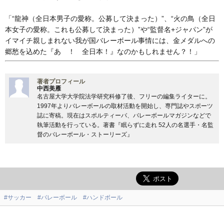
「“龍神（全日本男子の愛称。公募して決まった）”、“火の鳥（全日
本女子の愛称。これも公募して決まった）”や“監督名+ジャパン”が
イマイチ親しまれない我が国バレーボール事情には、金メダルへの
郷愁を込めた『あゝ！ 全日本！』なのかもしれません？！」
著者プロフィール
中西美雁
名古屋大学大学院法学研究科修了後、フリーの編集ライターに。
1997年よりバレーボールの取材活動を開始し、専門誌やスポーツ
誌に寄稿。現在はスポルティーバ、バレーボールマガジンなどで
執筆活動を行っている。著書『眠らずに走れ 52人の名選手・名監
督のバレーボール・ストーリーズ』
#サッカー
#バレーボール
#ハンドボール