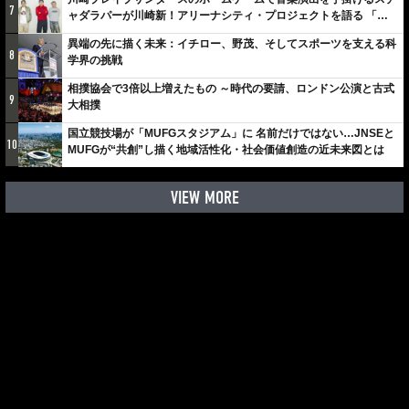
7
ャダラパーが川崎新！アリーナシティ・プロジェクトを語る 「楽
しみでしかないでしょ。川崎は、ずっと成長曲線だから」
異端の先に描く未来：イチロー、野茂、そしてスポーツを支える科
8
学界の挑戦
相撲協会で3倍以上増えたもの ～時代の要請、ロンドン公演と古式
9
大相撲
国立競技場が「MUFGスタジアム」に 名前だけではない…JNSEと
10
MUFGが“共創”し描く地域活性化・社会価値創造の近未来図とは
VIEW MORE