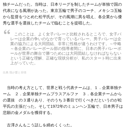
独チームだった。当時は、日本リーグを制したチームが単独で国の
代表になる風潮があった。東京五輪で男子のコーチ、メキシコ五輪
から監督をつとめた松平氏が、その風潮に異を唱え、各企業から優
秀な選手を選抜したチームで臨むことを提唱した。
このことは、よく女子バレーと比較されるところで、女子バ
レーは企業の争いのなかで育っているバレー。男子バレーは企
業の協力による大同団結、非常に性格が違うわけです。～中略
～各企業のバレーボール部の指導者間に、日本の男子バレーボ
ールが世界の舞台で勝つためには大同団結しなければならない
という正確な理解、正確な現状分析が、私のスタート時に出来
上がっていた。
我が愛と非情
当時の考え方として、世界と戦う代表チームは、１．企業単独チ
ーム ２．企業単独チームプラスアルファ ３．各企業チームから
の選抜 の３通りあり、そのうち３番目で行くべきだというのが松
平氏の主張だった。そして1972年のミュンヘン五輪で、日本男子は
悲願の金メダルを獲得する。
古澤さんもこう話しを締めくくった。