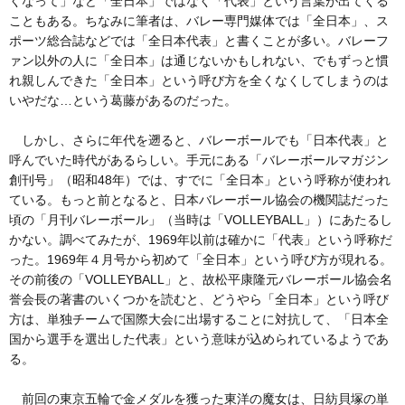
くなって」など「全日本」ではなく「代表」という言葉が出てくる
こともある。ちなみに筆者は、バレー専門媒体では「全日本」、ス
ポーツ総合誌などでは「全日本代表」と書くことが多い。バレーフ
ァン以外の人に「全日本」は通じないかもしれない、でもずっと慣
れ親しんできた「全日本」という呼び方を全くなくしてしまうのは
いやだな…という葛藤があるのだった。
しかし、さらに年代を遡ると、バレーボールでも「日本代表」と
呼んでいた時代があるらしい。手元にある「バレーボールマガジン
創刊号」（昭和48年）では、すでに「全日本」という呼称が使われ
ている。もっと前となると、日本バレーボール協会の機関誌だった
頃の「月刊バレーボール」（当時は「VOLLEYBALL」）にあたるし
かない。調べてみたが、1969年以前は確かに「代表」という呼称だ
った。1969年４月号から初めて「全日本」という呼び方が現れる。
その前後の「VOLLEYBALL」と、故松平康隆元バレーボール協会名
誉会長の著書のいくつかを読むと、どうやら「全日本」という呼び
方は、単独チームで国際大会に出場することに対抗して、「日本全
国から選手を選出した代表」という意味が込められているようであ
る。
前回の東京五輪で金メダルを獲った東洋の魔女は、日紡貝塚の単