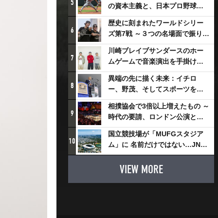
5
の資本主義と、日本プロ野球が
踏み出せない一歩
歴史に刻まれたワールドシリー
6
ズ第7戦 ～３つの名場面で振り返
る～
川崎ブレイブサンダースのホー
7
ムゲームで音楽演出を手掛ける
スチャダラパーが川崎新！アリ
異端の先に描く未来：イチロ
ーナシティ・プロジェクトを語
8
ー、野茂、そしてスポーツを支
る 「楽しみでしかないでしょ。
える科学界の挑戦
川崎は、ずっと成長曲線だか
相撲協会で3倍以上増えたもの ～
9
ら」
時代の要請、ロンドン公演と古
式大相撲
国立競技場が「MUFGスタジア
10
ム」に 名前だけではない…JNSE
とMUFGが“共創”し描く地域活
性化・社会価値創造の近未来図
VIEW MORE
とは