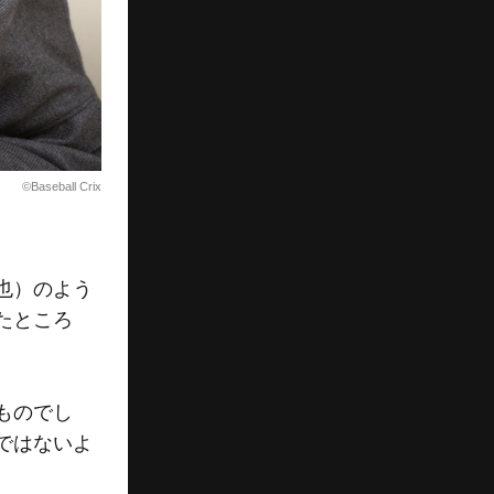
©Baseball Crix
也）のよう
たところ
ものでし
ではないよ