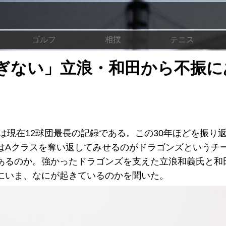
ゴルフ
相撲
テニス
ぎない」立浪・和田から不振に
は現在12球団最長の記録である。この30年ほどを振り
はAクラスを奪い返してみせるのがドラゴンズというチ
あるのか。強かったドラゴンズを支えた立浪和義氏と和
にいま、なにが起きているのかを聞いた。