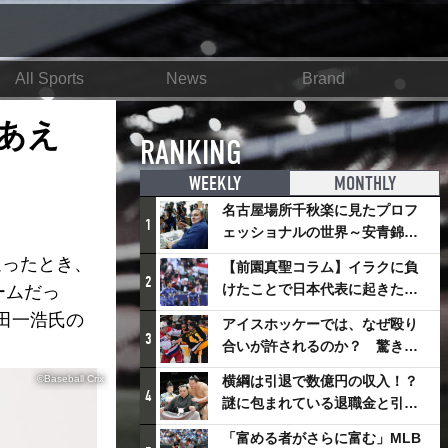
All Sports
News
Brand
あえ
RANKING
WEEKLY
MONTHLY
名古屋場所千秋楽に見たプロフ
1
ェッショナルの世界～安青錦の
優勝を巡るさまざまなドラマ
返ったとき、
【前園真聖コラム】イラクに負
2
けたことで日本代表に起きたプ
ームだっ
ラスとは
田一浩氏の
アイスホッケーでは、なぜ殴り
3
合いが許されるのか？ 驚きの
「ファイティング」ルールにつ
©Baseball Crix
横綱は引退で数億円の収入！？
いて
4
謎に包まれている退職金と引退
相撲興行
「富める者がさらに富む」MLB