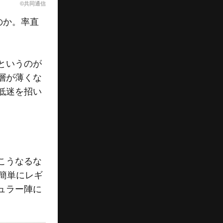
©共同通信
のか。率直
というのが
層が薄くな
低迷を招い
こうなるな
簡単にレギ
ュラー陣に