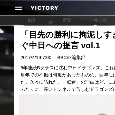
総合
野球
サッカー
「目先の勝利に拘泥しす
ぐ中日への提言 vol.1
2017/4/19 7:00
BBCrix編集部
6年連続Bクラスに沈む中日ドラゴンズ。これ
単年での不振は何度かあったものの、翌年に
た。久々に訪れた、「低迷」の理由はどこに
ふたりに、長いトンネルで苦しむドラゴンズ