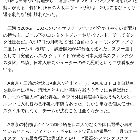
で1敗も出来ない窮地から、連勝でチャンピオンシップ出場を決めた
勢いがある。特に5月6日の大阪エヴェッサ戦は、20点差をひっくり
返る劇的な逆転勝利だった。
三河は208㎝・133㎏のアイザック・バッツが分かりやすい支配力
の持ち主。ゴール下のコンタクトプレーやリバウンド、そしてダン
クは圧巻だ。3月17日の川崎戦では試合前のウォーミングアップで
二度もゴールを”破壊”し、試合開始が40分近く遅れた。スター選手
としては突破とパスの”クリエイト”が光る日本人最高のファンタジ
スタ比江島慎、日本人最高シューターの金丸晃輔という二枚看板が
いる。
A東京と三遠の対決はA東京が有利だろう。A東京はトヨタ自動車
を親会社に持ち、琉球とともに開幕戦を戦うクラブにも選ばれた、
Bリーグの”巨人軍”的な存在。今季は外国籍選手3名のうち2人がシー
ズン中に入れ替わる不測の事態もあった。しかし単なる個人任せの
スタイルではなく、チームが沈むことは全くなかった。
A東京の特徴はメインの司令塔を日本人でなく外国籍選手が務め
ているところ。ディアンテ・ギャレットは元NBA選手で、1月のオー
ルスターでも最多得票に選ばれたBリーグ最高のファンタジスタ