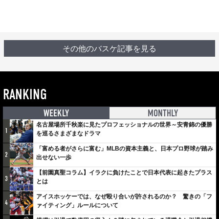
その他のバスケ記事を見る
RANKING
WEEKLY
MONTHLY
名古屋場所千秋楽に見たプロフェッショナルの世界～安青錦の優勝
1
を巡るさまざまなドラマ
「富める者がさらに富む」MLBの資本主義と、日本プロ野球が踏み
2
出せない一歩
【前園真聖コラム】イラクに負けたことで日本代表に起きたプラス
3
とは
アイスホッケーでは、なぜ殴り合いが許されるのか？ 驚きの「フ
4
ァイティング」ルールについて