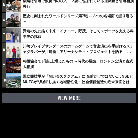
横綱は引退で数億円の収入！？謎に包まれている退職金と引退相撲
5
興行
歴史に刻まれたワールドシリーズ第7戦 ～３つの名場面で振り返る
6
～
異端の先に描く未来：イチロー、野茂、そしてスポーツを支える科
7
学界の挑戦
川崎ブレイブサンダースのホームゲームで音楽演出を手掛けるスチ
8
ャダラパーが川崎新！アリーナシティ・プロジェクトを語る 「楽
しみでしかないでしょ。川崎は、ずっと成長曲線だから」
相撲協会で3倍以上増えたもの ～時代の要請、ロンドン公演と古式
9
大相撲
国立競技場が「MUFGスタジアム」に 名前だけではない…JNSEと
10
MUFGが“共創”し描く地域活性化・社会価値創造の近未来図とは
VIEW MORE