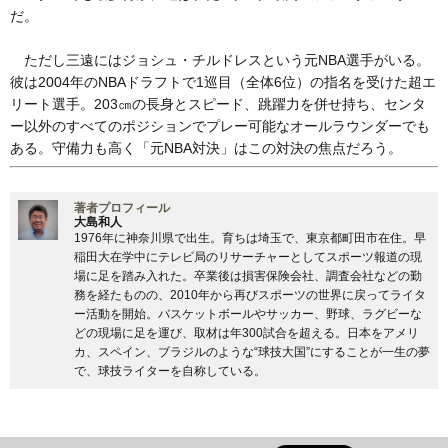
だ。
ただし三遠にはジョシュ・チルドレスという元NBA選手がいる。
彼は2004年のNBAドラフトで1巡目（全体6位）の指名を受けた超エ
リート選手。203㎝の長身とスピード、跳躍力を併せ持ち、センタ
ー以外のすべてのポジションでプレー可能なオールラウンダーでも
ある。守備力も高く「元NBA対決」はこの対決の焦点だろう。
著者プロフィール
大島和人
1976年に神奈川県で出生。育ちは埼玉で、東京都町田市在住。早
稲田大在学中にテレビ局のリサーチャーとしてスポーツ報道の現
場に足を踏み入れた。卒業後は損害保険会社、調査会社などの勤
務を経たものの、2010年から再びスポーツの世界に戻ってライタ
ー活動を開始。バスケットボールやサッカー、野球、ラグビーな
どの現場に足を運び、取材は年300試合を超える。日本をアメリ
カ、スペイン、ブラジルのような“球技大国”にすることが一生の夢
で、球技ライターを自称している。