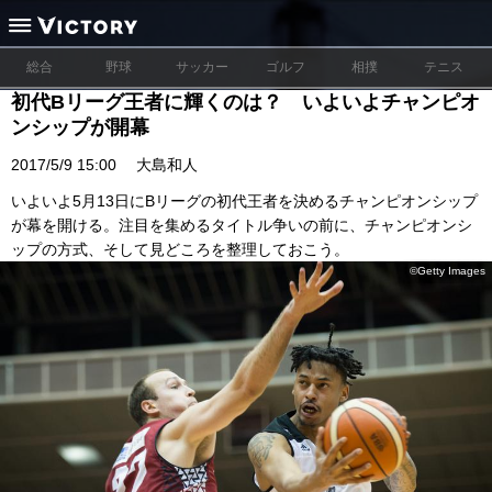
総合
野球
サッカー
ゴルフ
相撲
テニス
初代Bリーグ王者に輝くのは？ いよいよチャンピオ
ンシップが開幕
2017/5/9 15:00
大島和人
いよいよ5月13日にBリーグの初代王者を決めるチャンピオンシップ
が幕を開ける。注目を集めるタイトル争いの前に、チャンピオンシ
ップの方式、そして見どころを整理しておこう。
©Getty Images