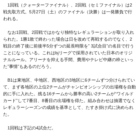
1回戦（クォーターファイナル）、2回戦（セミファイナル）は2
戦先取方式。5月27日（土）のファイナル（決勝）は一発勝負で行
われる。
なお1回戦、2回戦ではかなり独特なレギュラーションが取り入れ
られた。1勝1敗で終わった場合は日を改めて再戦するのでなく、2
戦目の終了後に前後半5分ずつの延長時限を” 3試合目”の名目で行う
ことになっている。これはbjリーグで採用されていた日本のオリジ
ナルルール。アリーナを抑える手間、費用やテレビ中継の枠といっ
た”事情”もあるのだろう。
B1は東地区、中地区、西地区の3地区に6チームずつ分けられてい
て、まず各地区の上位2チームがチャンピオンシップの出場権を自動
的に手に入れた。残る16チームから勝率の高い2チームが“ワイルド
カード”して7番目、8番目の出場権を得た。組み合わせは抽選でなく
レギュラーシーズンの成績を基準として、たすき掛け式に決められ
た。
1回戦は下記の4試合だ。