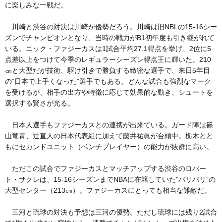
に楽しみな一戦だ。
川崎と渋谷の対決は川崎が優勢だろう。川崎は旧NBLの15-16シー
ズンでチャンピオンとなり、当時の戦力がB1初年度も引き継がれて
いる。ニック・ファジーカスは1試合平均27.1得点を挙げ、2位に5
点差以上をつけて今季のレギュラーシーズン得点王に輝いた。210
㎝と大型だが技術、駆け引きで勝負する緻密な選手で、来日5年目
の”日本で上手くなった”選手でもある。どんな試合も強烈なマーク
を受けるが、相手の出方や特徴に応じて効果的な動き、シュートを
選択する賢さが光る。
日本人選手もファジーカスとの連携が出来ている。ガード陣は篠
山竜青、辻直人の日本代表組に加えて藤井祐眞が台頭中。栃木とと
もにセカンドユニット（ベンチプレイヤー）の能力が抜群に高い。
ただこの試合でファジーカスとマッチアップする渋谷のロバー
ト・サクレは、15-16シーズンまでNBAに在籍していた”バリバリ”の
大型センター（213㎝）。ファジーカスにとっても相当な難敵だ。
三河と琉球の対決も予想は三河の優勢。ただし琉球には残り2試合