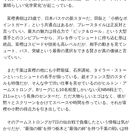
素晴らしい“化学変化”が起こっている。
富樫勇樹は23歳で、日本バスケの新スターだ。田臥と「小柄なポ
イントガード」という共通点はあるが、プレースタイルは正反対と
言っていい。最大の魅力は得点力で「ピック＆ロール」という大型
選手とのコンビプレーから、ズレを作ってシュートに持ち込む形は
絶品。富樫はスピードや技術も高レベルだが、相手の動きを見てシ
ュート、パス、突破という最善の選択をできる賢さが真の価値と言
っていい。
また千葉は富樫の他にも小野龍猛、石井講祐、タイラー・ストー
ンといったシュートの名手が揃っている。超オフェンス型のスタイ
ルも特徴だが、そんな中で渋い仕事を見せているのがヒルトン・ア
ームストロング。Bリーグにも10名程度しかいない元NBA戦士で、
211㎝という長身のセンターだ。ただ大物らしいエゴはなく、彼が
黙々とスクリーンをかけてスペースや時間を作っている。それが富
樫や小野の得点力を引き出している。
そのアームストロングが7日の仙台戦で負傷したという情報は気が
かりだが、”最強の楯”を持つ栃木と”最強の鉾”を持つ千葉の戦いは特