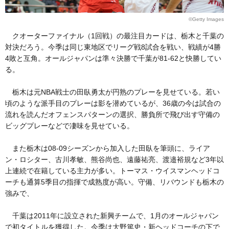
©Getty Images
クオーターファイナル（1回戦）の最注目カードは、栃木と千葉の
対決だろう。今季は同じ東地区でリーグ戦8試合を戦い、戦績が4勝
4敗と互角。オールジャパンは準々決勝で千葉が81-62と快勝してい
る。
栃木は元NBA戦士の田臥勇太が円熟のプレーを見せている。若い
頃のような派手目のプレーは影を潜めているが、36歳の今は試合の
流れを読んだオフェンスパターンの選択、勝負所で飛び出す守備の
ビッグプレーなどで凄味を見せている。
また栃木は08-09シーズンから加入した田臥を筆頭に、ライア
ン・ロシター、古川孝敏、熊谷尚也、遠藤祐亮、渡邉裕規など3年以
上連続で在籍している主力が多い。トーマス・ウイスマンヘッドコ
ーチも通算5季目の指揮で成熟度が高い。守備、リバウンドも栃木の
強みで、
千葉は2011年に設立された新興チームで、1月のオールジャパン
で初タイトルを獲得した。今季は大野篤史・新ヘッドコーチの下で