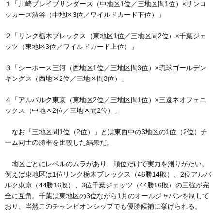
１「川崎ブレイブサンダース（中地区1位／三地区間1位）×サンロ
ッカーズ渋谷（中地区3位／ワイルドカード下位）」
２「リンク栃木ブレックス（東地区1位／三地区間2位）×千葉ジェ
ッツ（東地区3位／ワイルドカード上位）」
３「シーホース三河（西地区1位／三地区間3位）×琉球ゴールデン
キングス（西地区2位／三地区間3位）」
４「アルバルク東京（東地区2位／三地区間1位）×三遠ネオフェニ
ックス（中地区2位／三地区間2位）」
なお「三地区間1位（2位）」とは東西中の3地区の1位（2位）チ
ーム同士の勝率を比較した結果だ。
地区ごとにレベルのムラがあり、順位だけで実力を測りがたい。
例えば東地区は1位リンク栃木ブレックス（46勝14敗）、2位アルバ
ルク東京（44勝16敗）、3位千葉ジェッツ（44勝16敗）の三強が完
全に互角。千葉は東地区の3位ながら1月のオールジャパンを制して
おり、当然このチャンピオンシップでも優勝候補に挙げられる。