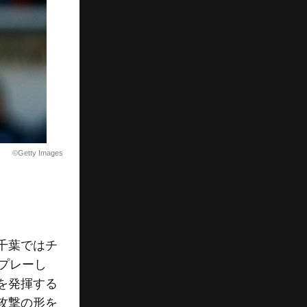
©Getty Images
千葉ではチ
プレーし
を発揮する
攻撃の形を