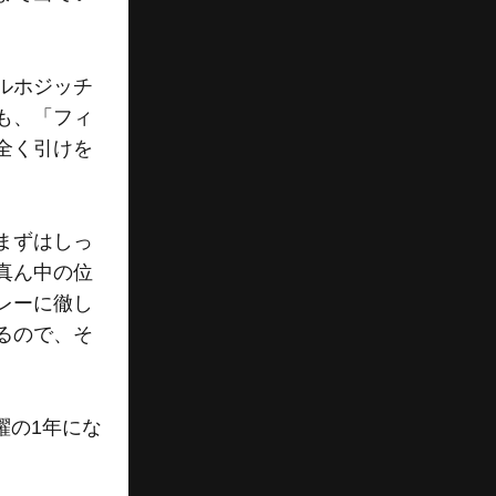
ルホジッチ
も、「フィ
全く引けを
まずはしっ
真ん中の位
レーに徹し
るので、そ
躍の1年にな