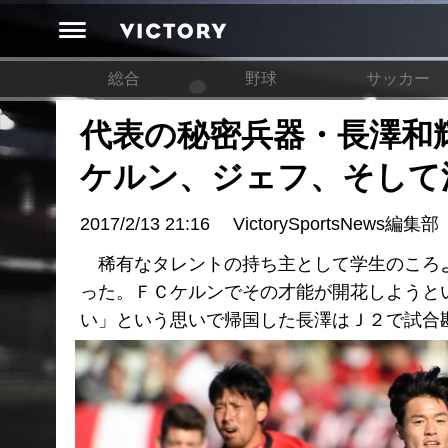
総合
野球
サッカー
代表の秘密兵器・長澤
ケルン、ジェフ、そして
2017/2/13 21:16
VictorySportsNews編集部
稀有なタレントの持ち主として学生のころよ
った。ＦＣケルンでその才能が開花しようと
い」という思いで帰国した長澤はＪ２で試合