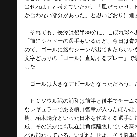
出せれば」と考えていたが、「風だったり、
か合わない部分があった」と思いどおりに進
それでも、長澤は後半38分に、こぼれ球へ
「前にシャドーの選手もいるけど、今日は青
ので、ゴールに絡むシーンが出てきたらいい
文字どおりの「ゴールに直結するプレー」で
した。
ゴールは大きなアピールとなっただろう。た
ＦＣソウル戦の浦和は前半と後半でチームを
なレギュラーである槙野智章が入ったほかは
樹、柏木陽介といった日本を代表する選手に
成、そのほかにも現在は負傷離脱している高
バも加わっている。いずれにせよ、そう簡単