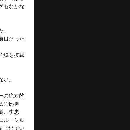
グもなかな
た。
前目だった
片鱗を披露
ない。
ーの絶対的
ば阿部勇
樹、李忠
エル・シル
まで出てい