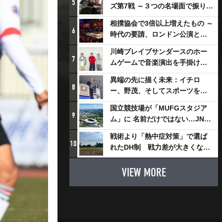
5
ズ第7戦 ～３つの名場面で振り返
る～
相撲協会で3倍以上増えたもの ～
6
時代の要請、ロンドン公演と古
式大相撲
川崎ブレイブサンダースのホー
7
ムゲームで音楽演出を手掛ける
スチャダラパーが川崎新！アリ
異端の先に描く未来：イチロ
ーナシティ・プロジェクトを語
8
ー、野茂、そしてスポーツを支
る 「楽しみでしかないでしょ。
える科学界の挑戦
川崎は、ずっと成長曲線だか
国立競技場が「MUFGスタジア
9
ら」
ム」に 名前だけではない…JNSE
とMUFGが“共創”し描く地域活
戦術より「熱中症対策」で選ば
性化・社会価値創造の近未来図
10
れたDH制 戦力差が大きくなる
とは
懸念も
VIEW MORE