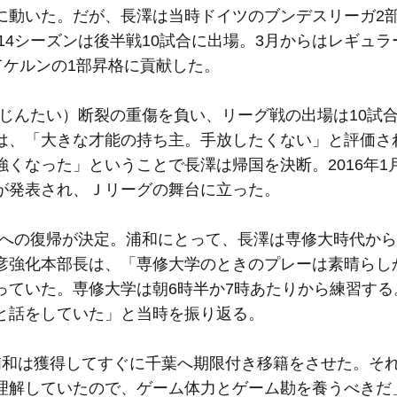
に動いた。だが、長澤は当時ドイツのブンデスリーガ2
14シーズンは後半戦10試合に出場。3月からはレギュ
てケルンの1部昇格に貢献した。
（じんたい）断裂の重傷を負い、リーグ戦の出場は10試
は、「大きな才能の持ち主。手放したくない」と評価さ
くなった」ということで長澤は帰国を決断。2016年1
が発表され、Ｊリーグの舞台に立った。
和への復帰が決定。浦和にとって、長澤は専修大時代か
彦強化本部長は、「専修大学のときのプレーは素晴らし
っていた。専修大学は朝6時半か7時あたりから練習する
と話をしていた」と当時を振り返る。
和は獲得してすぐに千葉へ期限付き移籍をさせた。そ
理解していたので、ゲーム体力とゲーム勘を養うべきだ