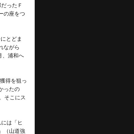
部だったＦ
ラーの座をつ
合にとどま
れながら
月、浦和へ
ら獲得を狙っ
かったの
。そこにス
れには「ヒ
」（山道強