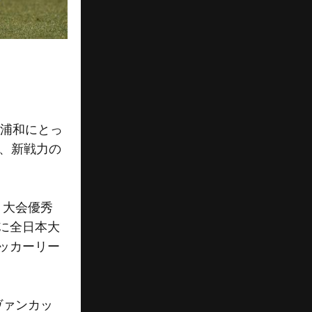
。浦和にとっ
は、新戦力の
、大会優秀
に全日本大
ッカーリー
ヴァンカッ