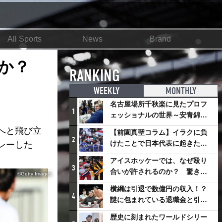
All Sports
News
Brand
のか？
RANKING
WEEKLY
MONTHLY
名古屋場所千秋楽に見たプロフ
1
ェッショナルの世界～安青錦の
優勝を巡るさまざまなドラマ
へと飛び立
【前園真聖コラム】イラクに負
2
けたことで日本代表に起きたプ
レーした
ラスとは
アイスホッケーでは、なぜ殴り
3
合いが許されるのか？ 驚きの
©Getty Images
「ファイティング」ルールにつ
横綱は引退で数億円の収入！？
いて
4
謎に包まれている退職金と引退
相撲興行
歴史に刻まれたワールドシリー