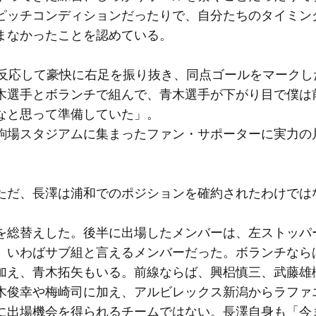
ピッチコンディションだったりで、自分たちのタイミン
まなかったことを認めている。
反応して豪快に右足を振り抜き、同点ゴールをマークし
木選手とボランチで組んで、青木選手が下がり目で僕は
なと思って準備していた」。
駒場スタジアムに集まったファン・サポーターに実力の
だ、長澤は浦和でのポジションを確約されたわけでは
総替えした。後半に出場したメンバーは、左ストッパ
、いわばサブ組と言えるメンバーだった。ボランチなら
加え、青木拓矢もいる。前線ならば、興梠慎三、武藤雄
木俊幸や梅崎司に加え、アルビレックス新潟からラファ
に出場機会を得られるチームではない。長澤自身も「今