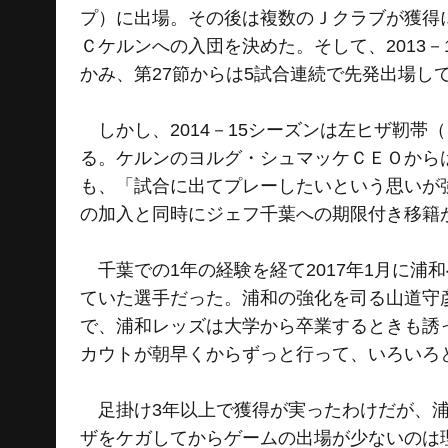
プ）に出場。その後は複数のＪクラブが獲得
Ｃケルンへの入団を決めた。そして、2013－
かみ、第27節からは5試合連続で先発出場し
しかし、2014－15シーズンは左ヒザ靭帯
る。ケルンのヨルグ・シュマッケＣＥＯから
も、「試合に出てプレーしたいという思いが強
の加入と同時にジェフ千葉への期限付き移籍
千葉での1年の経験を経て2017年1月に浦
ていた選手だった。浦和の強化を司る山道守
で、浦和レッズは大学から卒業するときも誘
カウトが朝早くからずっと行って、いろいろ
足掛け3年以上で獲得が実ったわけだが、浦
ザをケガしてからゲームの出場が少ないのは