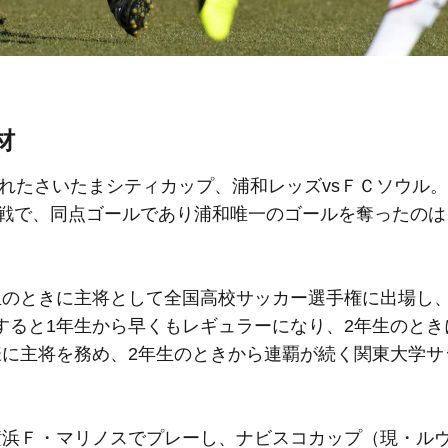
材
われたさいたまシティカップ、浦和レッズvsＦＣソウル
一戦で、同点ゴールであり浦和唯一のゴールを奪ったの
のときに主将として全国高校サッカー選手権に出場し
すると1年生から早くもレギュラーになり、2年生のとき
様に主将を務め、2年生のときから連覇が続く関東大学サ
浜Ｆ・マリノスでプレーし、ナビスコカップ（現・ル