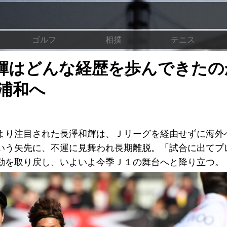
ゴルフ
相撲
テニス
和輝はどんな経歴を歩んできた
浦和へ
り注目された長澤和輝は、Ｊリーグを経由せずに海外
いう矢先に、不運に見舞われ長期離脱。「試合に出てプ
勘を取り戻し、いよいよ今季Ｊ１の舞台へと降り立つ。