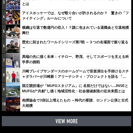
3
とは
アイスホッケーでは、なぜ殴り合いが許されるのか？ 驚きの「フ
4
ァイティング」ルールについて
横綱は引退で数億円の収入！？謎に包まれている退職金と引退相撲
5
興行
歴史に刻まれたワールドシリーズ第7戦 ～３つの名場面で振り返る
6
～
異端の先に描く未来：イチロー、野茂、そしてスポーツを支える科
7
学界の挑戦
川崎ブレイブサンダースのホームゲームで音楽演出を手掛けるスチ
8
ャダラパーが川崎新！アリーナシティ・プロジェクトを語る 「楽
しみでしかないでしょ。川崎は、ずっと成長曲線だから」
国立競技場が「MUFGスタジアム」に 名前だけではない…JNSEと
9
MUFGが“共創”し描く地域活性化・社会価値創造の近未来図とは
相撲協会で3倍以上増えたもの ～時代の要請、ロンドン公演と古式
10
大相撲
VIEW MORE