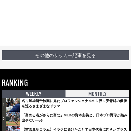
その他のサッカー記事を見る
RANKING
WEEKLY
MONTHLY
名古屋場所千秋楽に見たプロフェッショナルの世界～安青錦の優勝
1
を巡るさまざまなドラマ
「富める者がさらに富む」MLBの資本主義と、日本プロ野球が踏み
2
出せない一歩
【前園真聖コラム】イラクに負けたことで日本代表に起きたプラス