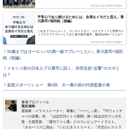
た日本代表メンバーを発表した。セレッソ大阪のFW杉本健勇が初
選出された他、MF柴咲岳（ヘタフェ＝スペイン）が約2年ぶりに、
VICTORY ALL SPORTS NEWS
MF小林祐希（ヘーレンフェーン＝オランダ）、FW武藤嘉紀（マイ
ンツ＝ドイツ）が約1年ぶりに復帰している。
平常心であり続けるためには、全員をイモだと思え。香
川真司×池田純（後編）
これまでドルトムント、マンチェスター・ユナイテッドと世界のト
ップクラブでプレーしてきた香川真司選手、横浜DeNAベイスター
ズ社長時代に実現不可能と言われた収支黒字化を現実にした池田純
氏。スポーツシーンのトップランナーである2人の対談が今回実現
VICTORY ALL SPORTS NEWS
した。後編では、平常心を保つためのポイント、結婚観、そして間
近に迫ったW杯最終予選について話し合った。
35歳まではヨーロッパの第一線でプレーしたい。香川真司×池田
純（前編）
メキシコ初の日本人プロ選手に訊く、本田圭佑“反撃”のカギと
は？
妄想スポーツショー 第4回 大一番の前の代表監督の巻
著者プロフィール
荒井清和
漫画家・イラストレーター。著書に『べーしっ君』『TVウォッチ
ャーの逆襲』等。『ほぼ日刊イトイ新聞』第一回ほぼ日マンガ大
賞・大賞受賞。『週刊ファミ通』クロスレビュアーイラスト。
『オホーツクに消ゆ』『いただきストリート』『天空のレストラ