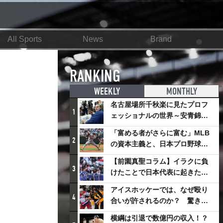
All Sports
News
Brand
RANKING
WEEKLY
MONTHLY
名古屋場所千秋楽に見たプロフ
1
ェッショナルの世界～安青錦の
優勝を巡るさまざまなドラマ
「富める者がさらに富む」MLB
2
の資本主義と、日本プロ野球が
踏み出せない一歩
【前園真聖コラム】イラクに負
3
けたことで日本代表に起きたプ
ラスとは
アイスホッケーでは、なぜ殴り
4
合いが許されるのか？ 驚きの
「ファイティング」ルールにつ
横綱は引退で数億円の収入！？
いて