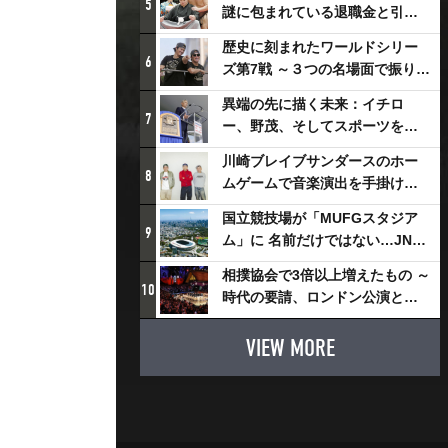
5
謎に包まれている退職金と引退
相撲興行
歴史に刻まれたワールドシリー
6
ズ第7戦 ～３つの名場面で振り返
る～
異端の先に描く未来：イチロ
7
ー、野茂、そしてスポーツを支
える科学界の挑戦
川崎ブレイブサンダースのホー
8
ムゲームで音楽演出を手掛ける
スチャダラパーが川崎新！アリ
国立競技場が「MUFGスタジア
ーナシティ・プロジェクトを語
9
ム」に 名前だけではない…JNSE
る 「楽しみでしかないでしょ。
とMUFGが“共創”し描く地域活
川崎は、ずっと成長曲線だか
相撲協会で3倍以上増えたもの ～
性化・社会価値創造の近未来図
10
ら」
時代の要請、ロンドン公演と古
とは
式大相撲
VIEW MORE