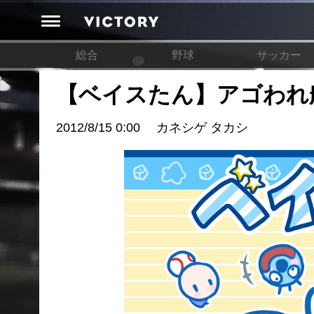
総合
野球
サッカー
【ベイスたん】アゴわれ
2012/8/15 0:00
カネシゲ タカシ