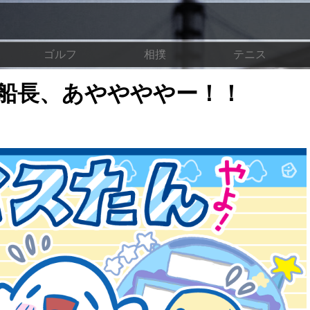
ゴルフ
相撲
テニス
船長、あややややー！！