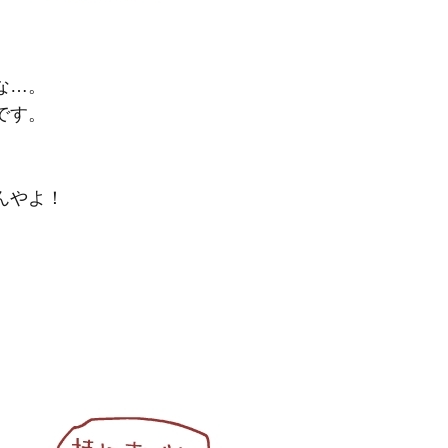
な…。
です。
んやよ！
」