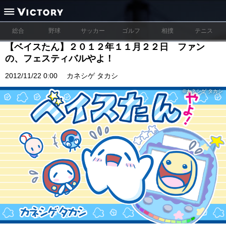
総合
野球
サッカー
ゴルフ
相撲
テニス
【ベイスたん】２０１２年１１月２２日 ファン
の、フェスティバルやよ！
2012/11/22 0:00
カネシゲ タカシ
©カネシゲ タカシ