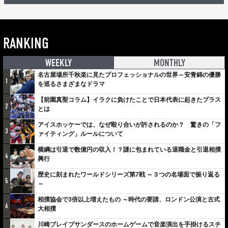
RANKING
WEEKLY
MONTHLY
名古屋場所千秋楽に見たプロフェッショナルの世界～安青錦の優勝
1
を巡るさまざまなドラマ
【前園真聖コラム】イラクに負けたことで日本代表に起きたプラス
2
とは
アイスホッケーでは、なぜ殴り合いが許されるのか？ 驚きの「フ
3
ァイティング」ルールについて
横綱は引退で数億円の収入！？謎に包まれている退職金と引退相撲
4
興行
歴史に刻まれたワールドシリーズ第7戦 ～３つの名場面で振り返る
5
～
相撲協会で3倍以上増えたもの ～時代の要請、ロンドン公演と古式
6
大相撲
川崎ブレイブサンダースのホームゲームで音楽演出を手掛けるスチ