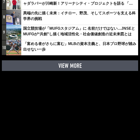
7
ャダラパーが川崎新！アリーナシティ・プロジェクトを語る 「楽
しみでしかないでしょ。川崎は、ずっと成長曲線だから」
異端の先に描く未来：イチロー、野茂、そしてスポーツを支える科
8
学界の挑戦
国立競技場が「MUFGスタジアム」に 名前だけではない…JNSEと
9
MUFGが“共創”し描く地域活性化・社会価値創造の近未来図とは
「富める者がさらに富む」MLBの資本主義と、日本プロ野球が踏み
10
出せない一歩
VIEW MORE