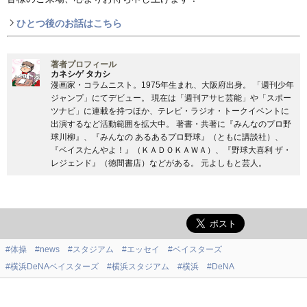
ひとつ後のお話はこちら
著者プロフィール
カネシゲ タカシ
漫画家・コラムニスト。1975年生まれ、大阪府出身。 「週刊少年
ジャンプ」にてデビュー。 現在は「週刊アサヒ芸能」や「スポー
ツナビ」に連載を持つほか、テレビ・ラジオ・トークイベントに
出演するなど活動範囲を拡大中。 著書・共著に『みんなのプロ野
球川柳』、『みんなの あるあるプロ野球』（ともに講談社）、
『ベイスたんやよ！』（ＫＡＤＯＫＡＷＡ）、『野球大喜利 ザ・
レジェンド』（徳間書店）などがある。 元よしもと芸人。
#体操
#news
#スタジアム
#エッセイ
#ベイスターズ
#横浜DeNAベイスターズ
#横浜スタジアム
#横浜
#DeNA