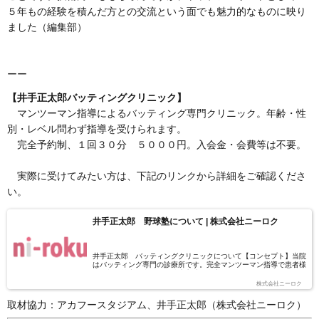
５年もの経験を積んだ方との交流という面でも魅力的なものに映り
ました（編集部）
ーー
【井手正太郎バッティングクリニック】
マンツーマン指導によるバッティング専門クリニック。年齢・性
別・レベル問わず指導を受けられます。
完全予約制、１回３０分 ５０００円。入会金・会費等は不要。
実際に受けてみたい方は、下記のリンクから詳細をご確認くださ
い。
井手正太郎 野球塾について | 株式会社ニーロク
井手正太郎 バッティングクリニックについて【コンセプト】当院
はバッティング専門の診療所です。完全マンツーマン指導で患者様
の骨格や筋力に合わせた治療方法で全力サポートさせていただきま
す。塾やスクールではないので週に何回来てもいいし、打てるよう
株式会社ニーロク
になったら１～２か月期間が空いてもいい。でまた打てなくなった
ら来てください！そういったスタイルですので歯医者に行く感覚で
取材協力：アカフースタジアム、井手正太郎（株式会社ニーロク）
予約の方どうぞ！