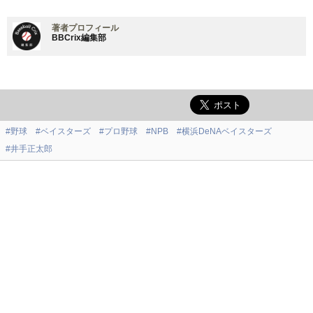
著者プロフィール
BBCrix編集部
#野球
#ベイスターズ
#プロ野球
#NPB
#横浜DeNAベイスターズ
#井手正太郎