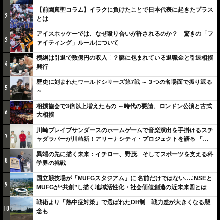
【前園真聖コラム】イラクに負けたことで日本代表に起きたプラス
2
とは
アイスホッケーでは、なぜ殴り合いが許されるのか？ 驚きの「フ
3
ァイティング」ルールについて
横綱は引退で数億円の収入！？謎に包まれている退職金と引退相撲
4
興行
歴史に刻まれたワールドシリーズ第7戦 ～３つの名場面で振り返る
5
～
相撲協会で3倍以上増えたもの ～時代の要請、ロンドン公演と古式
6
大相撲
川崎ブレイブサンダースのホームゲームで音楽演出を手掛けるスチ
7
ャダラパーが川崎新！アリーナシティ・プロジェクトを語る 「楽
しみでしかないでしょ。川崎は、ずっと成長曲線だから」
異端の先に描く未来：イチロー、野茂、そしてスポーツを支える科
8
学界の挑戦
国立競技場が「MUFGスタジアム」に 名前だけではない…JNSEと
9
MUFGが“共創”し描く地域活性化・社会価値創造の近未来図とは
戦術より「熱中症対策」で選ばれたDH制 戦力差が大きくなる懸
10
念も