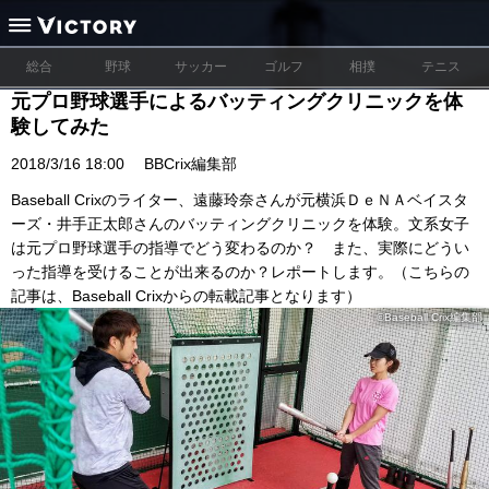
総合
野球
サッカー
ゴルフ
相撲
テニス
元プロ野球選手によるバッティングクリニックを体
験してみた
2018/3/16 18:00
BBCrix編集部
Baseball Crixのライター、遠藤玲奈さんが元横浜ＤｅＮＡベイスタ
ーズ・井手正太郎さんのバッティングクリニックを体験。文系女子
は元プロ野球選手の指導でどう変わるのか？ また、実際にどうい
った指導を受けることが出来るのか？レポートします。（こちらの
記事は、Baseball Crixからの転載記事となります）
©Baseball Crix編集部