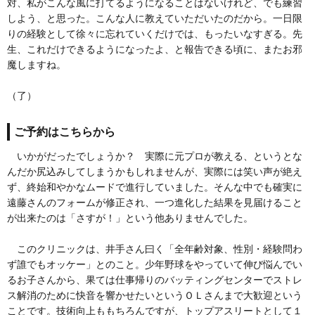
対、私がこんな風に打てるようになることはないけれど、でも練習
しよう、と思った。こんな人に教えていただいたのだから。一日限
りの経験として徐々に忘れていくだけでは、もったいなすぎる。先
生、これだけできるようになったよ、と報告できる頃に、またお邪
魔しますね。
（了）
ご予約はこちらから
いかがだったでしょうか？ 実際に元プロが教える、というとな
んだか尻込みしてしまうかもしれませんが、実際には笑い声が絶え
ず、終始和やかなムードで進行していました。そんな中でも確実に
遠藤さんのフォームが修正され、一つ進化した結果を見届けること
が出来たのは「さすが！」という他ありませんでした。
このクリニックは、井手さん曰く「全年齢対象、性別・経験問わ
ず誰でもオッケー」とのこと。少年野球をやっていて伸び悩んでい
るお子さんから、果ては仕事帰りのバッティングセンターでストレ
ス解消のために快音を響かせたいというＯＬさんまで大歓迎という
ことです。技術向上ももちろんですが、トップアスリートとして１