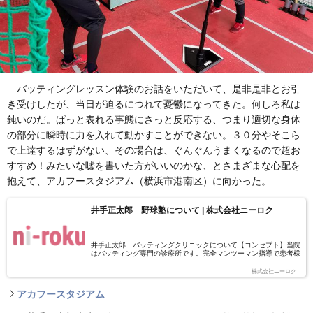
バッティングレッスン体験のお話をいただいて、是非是非とお引
き受けしたが、当日が迫るにつれて憂鬱になってきた。何しろ私は
鈍いのだ。ぱっと表れる事態にさっと反応する、つまり適切な身体
の部分に瞬時に力を入れて動かすことができない。３０分やそこら
で上達するはずがない、その場合は、ぐんぐんうまくなるので超お
すすめ！みたいな嘘を書いた方がいいのかな、とさまざまな心配を
抱えて、アカフースタジアム（横浜市港南区）に向かった。
井手正太郎 野球塾について | 株式会社ニーロク
井手正太郎 バッティングクリニックについて【コンセプト】当院
はバッティング専門の診療所です。完全マンツーマン指導で患者様
の骨格や筋力に合わせた治療方法で全力サポートさせていただきま
す。塾やスクールではないので週に何回来てもいいし、打てるよう
株式会社ニーロク
になったら１～２か月期間が空いてもいい。でまた打てなくなった
ら来てください！そういったスタイルですので歯医者に行く感覚で
アカフースタジアム
予約の方どうぞ！