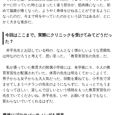
ターに行っていた時とはまったく違う部分が、筋肉痛になった。初
めて脇腹が痛くなった。ようやく身体をひねることができるように
なったのだ。今まで何をやっていたのかという話ではあるが、とに
かく大きな進歩だ。
今回はここまで。実際にクリニックを受けてみてどうだっ
た？
井手先生とお話している時の、なんとなく懐かしいような雰囲気
は何なのだろうと考えて、思い至った。「教育実習生の先生」だ。
私が通っていた教育大の附属小学校には、各学級に５、６人の教
育実習生が配属されていた。体育の先生は明るくてかっこよくて、
男子からも女子からも大人気だった。回数を重ねても、小手先で済
ませてしまうベテランの先生のようにならずに、ちょっとでもうま
くなってほしい、楽しんでほしいという情熱をもった教育実習生の
先生でいてくださいね、井手先生。いや、お願いするまでもなく、
変わらないでいてくれるはずだ。
最後にプロのバッティングを拝見