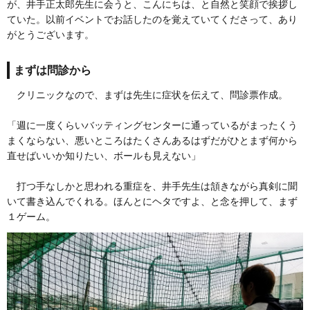
が、井手正太郎先生に会うと、こんにちは、と自然と笑顔で挨拶し
ていた。以前イベントでお話したのを覚えていてくださって、あり
がとうございます。
まずは問診から
クリニックなので、まずは先生に症状を伝えて、問診票作成。
「週に一度くらいバッティングセンターに通っているがまったくう
まくならない、悪いところはたくさんあるはずだがひとまず何から
直せばいいか知りたい、ボールも見えない」
打つ手なしかと思われる重症を、井手先生は頷きながら真剣に聞
いて書き込んでくれる。ほんとにヘタですよ、と念を押して、まず
１ゲーム。