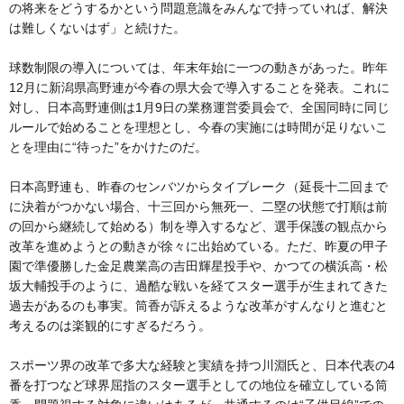
の将来をどうするかという問題意識をみんなで持っていれば、解決
は難しくないはず」と続けた。
球数制限の導入については、年末年始に一つの動きがあった。昨年
12月に新潟県高野連が今春の県大会で導入することを発表。これに
対し、日本高野連側は1月9日の業務運営委員会で、全国同時に同じ
ルールで始めることを理想とし、今春の実施には時間が足りないこ
とを理由に“待った”をかけたのだ。
日本高野連も、昨春のセンバツからタイブレーク（延長十二回まで
に決着がつかない場合、十三回から無死一、二塁の状態で打順は前
の回から継続して始める）制を導入するなど、選手保護の観点から
改革を進めようとの動きが徐々に出始めている。ただ、昨夏の甲子
園で準優勝した金足農業高の吉田輝星投手や、かつての横浜高・松
坂大輔投手のように、過酷な戦いを経てスター選手が生まれてきた
過去があるのも事実。筒香が訴えるような改革がすんなりと進むと
考えるのは楽観的にすぎるだろう。
スポーツ界の改革で多大な経験と実績を持つ川淵氏と、日本代表の4
番を打つなど球界屈指のスター選手としての地位を確立している筒