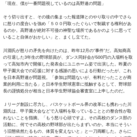
「現在、僕が一番問題視しているのは高野連の問題」
そう切り出すと、その後の集まった報道陣とのやり取りの中でさら
に怒りの度合いを強め「５００円取ったぐらいで制裁する権利があ
るのか。高野連が絶対不可侵の神聖な場所であるかのように思って
いること自体がおかしい」と、まくし立てた。
川淵氏が怒りの矛先を向けたのは、昨年12月の“事件”だ。高知商高
の引退した3年生の野球部員が、ダンス同好会が500円の入場料を取
って高知市内で開催した発表会にユニホーム姿で出演した。昨夏の
甲子園大会での応援に対する感謝の思いによる行動だったが、これ
を日本高野連が問題視。「参加は問題ないが、有料だったことが商
業的利用に当たる」と日本学生野球憲章に抵触するとして、野球部
長の謹慎処分が相当と日本学生野球協会審査室に上申したのだ。
Ｊリーグ創設に尽力し、バスケットボール界の改革にも携わった川
淵氏は、甲子園大会などで入場料を取っていることとの整合性が取
れないことを指摘。「もう怒り心頭ですよ。その高校のダンス部の
活動に、何でその高校の野球部が出たらまずいのか。本当にそうい
う旧態依然たるもの、体質を変えないと」と一刀両断した。さらに