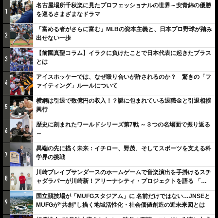
名古屋場所千秋楽に見たプロフェッショナルの世界～安青錦の優勝
1
を巡るさまざまなドラマ
「富める者がさらに富む」MLBの資本主義と、日本プロ野球が踏み
2
出せない一歩
【前園真聖コラム】イラクに負けたことで日本代表に起きたプラス
3
とは
アイスホッケーでは、なぜ殴り合いが許されるのか？ 驚きの「フ
4
ァイティング」ルールについて
横綱は引退で数億円の収入！？謎に包まれている退職金と引退相撲
5
興行
歴史に刻まれたワールドシリーズ第7戦 ～３つの名場面で振り返る
6
～
異端の先に描く未来：イチロー、野茂、そしてスポーツを支える科
7
学界の挑戦
川崎ブレイブサンダースのホームゲームで音楽演出を手掛けるスチ
8
ャダラパーが川崎新！アリーナシティ・プロジェクトを語る 「楽
しみでしかないでしょ。川崎は、ずっと成長曲線だから」
国立競技場が「MUFGスタジアム」に 名前だけではない…JNSEと
9
MUFGが“共創”し描く地域活性化・社会価値創造の近未来図とは