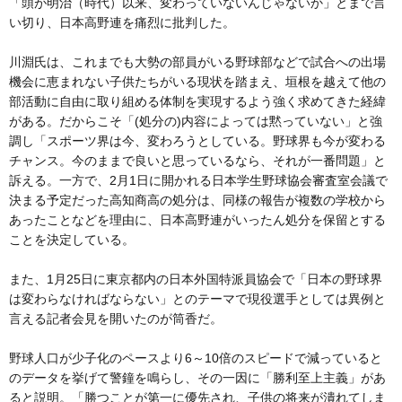
「頭が明治（時代）以来、変わっていないんじゃないか」とまで言
い切り、日本高野連を痛烈に批判した。
川淵氏は、これまでも大勢の部員がいる野球部などで試合への出場
機会に恵まれない子供たちがいる現状を踏まえ、垣根を越えて他の
部活動に自由に取り組める体制を実現するよう強く求めてきた経緯
がある。だからこそ「(処分の)内容によっては黙っていない」と強
調し「スポーツ界は今、変わろうとしている。野球界も今が変わる
チャンス。今のままで良いと思っているなら、それが一番問題」と
訴える。一方で、2月1日に開かれる日本学生野球協会審査室会議で
決まる予定だった高知商高の処分は、同様の報告が複数の学校から
あったことなどを理由に、日本高野連がいったん処分を保留とする
ことを決定している。
また、1月25日に東京都内の日本外国特派員協会で「日本の野球界
は変わらなければならない」とのテーマで現役選手としては異例と
言える記者会見を開いたのが筒香だ。
野球人口が少子化のペースより6～10倍のスピードで減っていると
のデータを挙げて警鐘を鳴らし、その一因に「勝利至上主義」があ
ると説明。「勝つことが第一に優先され、子供の将来が潰れてしま