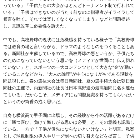
っている」「子供たちの大会がほとんどトーナメント制で行われて
いる」「子供はできないのが当たり前なのに指導者がイライラして
暴言を吐く。それでは楽しくなくなってしまう」などと問題提起
し、意識改革に必要性を訴えた。
中でも、高校野球の現状には危機感を持っている様子で「高校野球
では教育の場と言いながら、ドラマのようなものをつくることもあ
る。新聞社が主催しているので、高校野球の悪というか、子供たち
のためになっていないという思いを（メディアが世間に）伝え切れ
ていない」と、スポーツの一大コンテンツとして大きな“金”が動い
ていることなどから、“大人の論理”が中心になりがちである現状を
問題視した。春の選抜大会は毎日新聞社、夏の選手権大会は朝日新
聞社の主催で、両新聞社の社長は日本高野連の最高顧問に名を連ね
てもいる。だからこそ、メディアにも問題意識を持ってもらいたい
というのが筒香の抱く思いだ。
自身も横浜高で甲子園に出場し、その経験から今の活躍があるだけ
に「勝つ喜び、負けて悔しがる思いは必要」と、その意義も認識し
ている。一方で「子供が優先にならないといけない」と明言。私案
として球数制限の導入やリーグ制への切り替えなどを提言し「子供