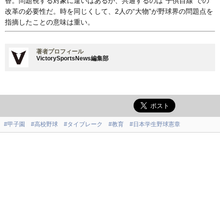
香。問題視する対象に違いはあるが、共通するのは“子供目線”での
改革の必要性だ。時を同じくして、2人の“大物”が野球界の問題点を
指摘したことの意味は重い。
著者プロフィール
VictorySportsNews編集部
#甲子園
#高校野球
#タイブレーク
#教育
#日本学生野球憲章