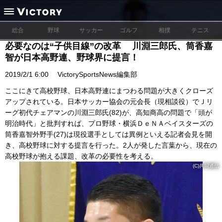
総合
野球
サッカー
ゴルフ
相撲
テニス
必要なのは“子供目線”の改革 川淵三郎氏、筒香嘉
智が日本高野連、野球界に提言！
2019/2/1 6:00
VictorySportsNews編集部
ここにきて高校野球、日本高野連にまつわる問題が大きくクローズ
アップされている。日本サッカー協会の元会長（現相談役）でＪリ
ーグ初代チェアマンの川淵三郎氏(82)が、高知商高の問題で「頭が
明治時代」と批判すれば、プロ野球・横浜ＤｅＮＡベイスターズの
筒香嘉智外野手(27)は現役選手としては異例といえる記者会見を開
き、高校野球に対する提言を行った。2人が発した言葉から、現在の
高校野球が抱える課題、改革の必要性を考える。
(C)共同通信