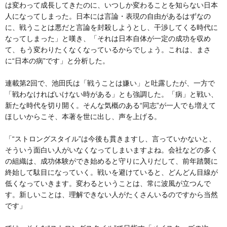
は変わって成長してきたのに、いつしか変わることを知らない日本
人になってしまった。日本には言論・表現の自由があるはずなの
に、戦うことは悪だと言論を封殺しようとし、干渉してくる時代に
なってしまった」と嘆き、「それは日本自体が一定の成功を収め
て、もう変わりたくなくなっているからでしょう。これは、まさ
に“日本の病”です」と分析した。
連載第2回で、池田氏は「戦うことは嫌い」と吐露したが、一方で
「戦わなければいけない時がある」とも強調した。「病」と戦い、
新たな時代を切り開く。そんな気概のある“同志”が一人でも増えて
ほしいからこそ、本著を世に出し、声を上げる。
「“ストロングスタイル”は今後も貫きますし、言っていかないと、
そういう面白い人がいなくなってしまいますよね。会社などの多く
の組織は、成功体験ができ始めると守りに入りだして、前年踏襲に
終始して駄目になっていく。戦いを避けていると、どんどん目線が
低くなっていきます。変わるということは、常に波風が立つんで
す。新しいことは、理解できない人がたくさんいるのですから当然
です」