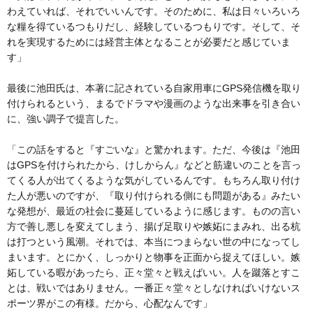
わえていれば、それでいいんです。そのために、私は日々いろいろ
な糧を得ているつもりだし、経験しているつもりです。そして、そ
れを実現するためには経営主体となることが必要だと感じていま
す」
最後に池田氏は、本著に記されている自家用車にGPS発信機を取り
付けられるという、まるでドラマや漫画のような出来事を引き合い
に、強い調子で提言した。
「この話をすると『すごいな』と驚かれます。ただ、今後は『池田
はGPSを付けられたから、けしからん』などと筋違いのことを言っ
てくる人が出てくるような気がしているんです。もちろん取り付け
た人が悪いのですが、『取り付けられる側にも問題がある』みたい
な発想が、最近の社会に蔓延しているように感じます。ものの言い
方で善し悪しを変えてしまう、揚げ足取りや嫉妬にまみれ、出る杭
は打つという風潮。それでは、本当につまらない世の中になってし
まいます。とにかく、しっかりと物事を正面から捉えてほしい。嫉
妬している暇があったら、正々堂々と戦えばいい。人を蹴落とすこ
とは、戦いではありません。一番正々堂々としなければいけないス
ポーツ界がこの有様。だから、心配なんです」