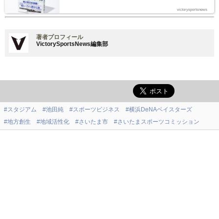
わたるシリーズの第1回は「タイトルに込めた思い」に迫る。
victorysportsnews
著者プロフィール
VictorySportsNews編集部
#スタジアム
#池田純
#スポーツビジネス
#横浜DeNAベイスターズ
#地方創生
#地域活性化
#さいたま市
#さいたまスポーツコミッション