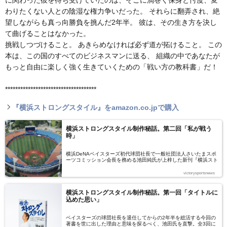
に関わった彼を待ち受けていたのは、そこに渦巻く保身と忖度、変
わりたくない人との陰湿な権力争いだった。 それらに翻弄され、絶
望しながらも真っ向勝負を挑んだ2年半。 彼は、その生き方を決し
て曲げることはなかった。
挑戦しつづけること。 あきらめなければ必ず道が拓けること。 この
本は、この国のすべてのビジネスマンに送る、 組織の中であなたが
もっと自由に楽しく強く生きていくための「戦い方の教科書」だ！
************************************
『横浜ストロングスタイル』をamazon.co.jpで購入
横浜ストロングスタイル制作秘話。第二回「私が戦う
時」
横浜DeNAベイスターズ初代球団社長で一般社団法人さいたまスポ
ーツコミッション会長を務める池田純氏が上梓した新刊『横浜スト
ロングスタイル』（文藝春秋刊）が話題を呼んでいる。その制作秘
話に迫る全3回シリーズの第2回。「タイトルに込めた思い」を取
victorysportsnews
り上げた前回に続き、今回は「私が戦う時」をテーマに掘り下げ
る。
横浜ストロングスタイル制作秘話。第一回「タイトルに
込めた思い」
ベイスターズの球団社長を退任してからの2年半を総活する今回の
著書を世に出した理由と意味を探るべく、池田氏を直撃。全3回に