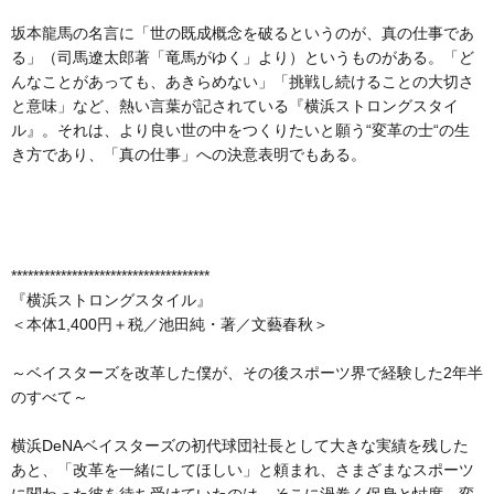
坂本龍馬の名言に「世の既成概念を破るというのが、真の仕事であ
る」（司馬遼太郎著「竜馬がゆく」より）というものがある。「ど
んなことがあっても、あきらめない」「挑戦し続けることの大切さ
と意味」など、熱い言葉が記されている『横浜ストロングスタイ
ル』。それは、より良い世の中をつくりたいと願う“変革の士“の生
き方であり、「真の仕事」への決意表明でもある。
************************************
『横浜ストロングスタイル』
＜本体1,400円＋税／池田純・著／文藝春秋＞
～ベイスターズを改革した僕が、その後スポーツ界で経験した2年半
のすべて～
横浜DeNAベイスターズの初代球団社長として大きな実績を残した
あと、「改革を一緒にしてほしい」と頼まれ、さまざまなスポーツ