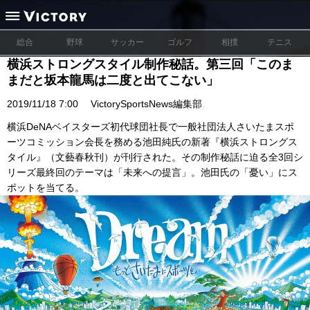
総合
野球
サッカー
ゴルフ
相撲
テニス
横浜ストロングスタイル制作秘話。第三回「このま
まだと坂本龍馬は二度と出てこない」
2019/11/18 7:00
VictorySportsNews編集部
横浜DeNAベイスターズ初代球団社長で一般社団法人さいたまスポ
ーツコミッション会長を務める池田純氏の新著『横浜ストロングス
タイル』（文藝春秋刊）が刊行された。その制作秘話に迫る全3回シ
リーズ最終回のテーマは「未来への提言」。池田氏の「憂い」にス
ポットを当てる。