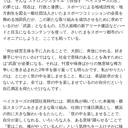
では、そんな“ストロングスタイル”で目指す「ベイスターズの次」
の夢とは。現在は、行政と連携し、スポーツによる地域活性化・地
方創生を図る一般社団法人さいたまスポーツコミッションの会長を
務める池田氏だが、この新たな取り組みを成功させるために求めて
いるのが「武器」となるもの。1万人規模の新アリーナ建設などハー
ドと目玉になるコンテンツを使って、さいたまをスポーツ都市のパ
イオニアにしようと、ここでも戦っている。
「何か経営主体を手に入れることで、大胆に、奔放にやれる。好き
勝手にやりたいわけではなく、社会で意味のあることを為すために
は“武器”が必要になる。それは、忖度や保身ばかりの無意味な権力
争いに巻き込まれた2年半を振り返っても明らかです。私がやりたい
のは、とにかく世の中を楽しませること。私には、承認欲求が全く
ないんですよ。全ては、世の中を楽しませているのが自分だという
自己満足を得たいだけなんです」
ベイスターズの球団社長時代には、閑古鳥が鳴いていた本拠地・横
浜スタジアムをさまざまな取り組み、仕掛けで連日満員とし、横浜
の街に大きな賑わいをもたらした。「世の中を楽しませることで、
自分が楽しくなれる。いろいろな人を、ある意味“踊らせる“ことで
『実はこれ、俺がやっているんだ』という気持ちを一人ひそかに味