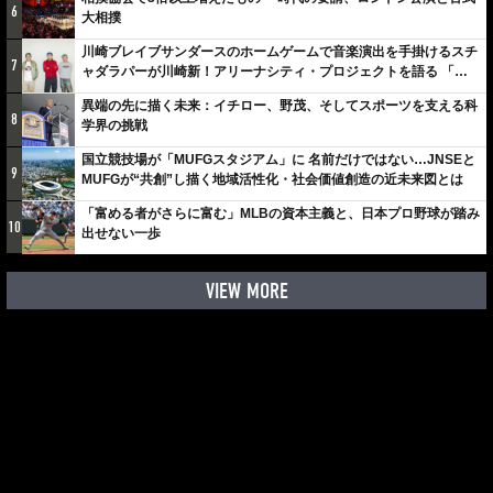
6
大相撲
川崎ブレイブサンダースのホームゲームで音楽演出を手掛けるスチ
7
ャダラパーが川崎新！アリーナシティ・プロジェクトを語る 「楽
しみでしかないでしょ。川崎は、ずっと成長曲線だから」
異端の先に描く未来：イチロー、野茂、そしてスポーツを支える科
8
学界の挑戦
国立競技場が「MUFGスタジアム」に 名前だけではない…JNSEと
9
MUFGが“共創”し描く地域活性化・社会価値創造の近未来図とは
「富める者がさらに富む」MLBの資本主義と、日本プロ野球が踏み
10
出せない一歩
VIEW MORE