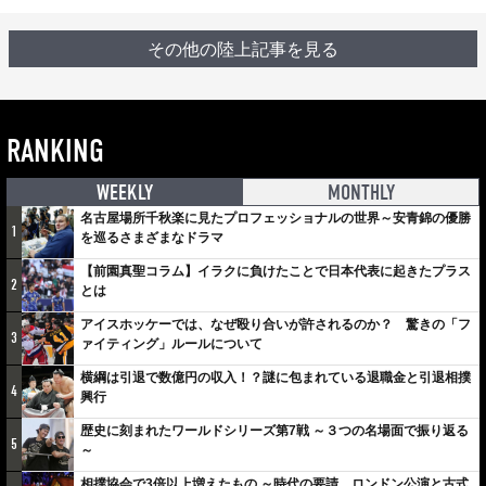
その他の陸上記事を見る
RANKING
WEEKLY
MONTHLY
名古屋場所千秋楽に見たプロフェッショナルの世界～安青錦の優勝
1
を巡るさまざまなドラマ
【前園真聖コラム】イラクに負けたことで日本代表に起きたプラス
2
とは
アイスホッケーでは、なぜ殴り合いが許されるのか？ 驚きの「フ
3
ァイティング」ルールについて
横綱は引退で数億円の収入！？謎に包まれている退職金と引退相撲
4
興行
歴史に刻まれたワールドシリーズ第7戦 ～３つの名場面で振り返る
5
～
相撲協会で3倍以上増えたもの ～時代の要請、ロンドン公演と古式