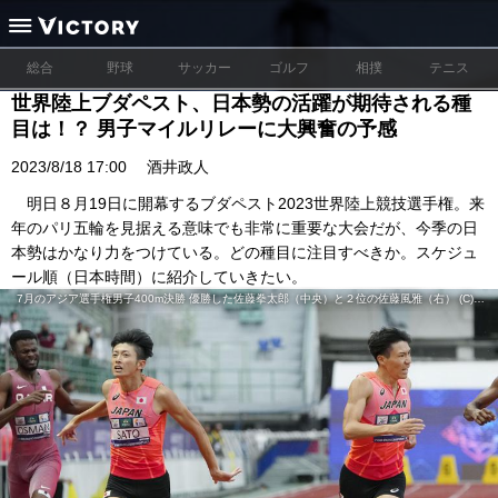
総合
野球
サッカー
ゴルフ
相撲
テニス
世界陸上ブダペスト、日本勢の活躍が期待される種
目は！？ 男子マイルリレーに大興奮の予感
2023/8/18 17:00
酒井政人
明日８月19日に開幕するブダペスト2023世界陸上競技選手権。来
年のパリ五輪を見据える意味でも非常に重要な大会だが、今季の日
本勢はかなり力をつけている。どの種目に注目すべきか。スケジュ
ール順（日本時間）に紹介していきたい。
7月のアジア選手権男子400m決勝 優勝した佐藤拳太郎（中央）と２位の佐藤風雅（右） (C)共同通信