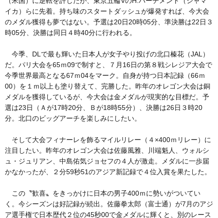
（米国）に逆転を許したが、東京五輪VのH.パーチメント（ジャマ
イカ）らに先着。持ち味のスタートダッシュが爆発すれば、今大会
のメダル獲得も夢ではない。予選は20日20時05分、準決勝は22日３
時05分、決勝は同日４時40分に行われる。
今季、DLで最も輝いた日本人が女子やり投げの北口榛花（JAL）
だ。パリ大会を65ｍ09で制すと、７月16日の第８戦シレジア大会で
今季世界最高となる67ｍ04をマーク。自身が持つ日本記録（66ｍ
00）を１ｍ以上も塗り替えて、完勝した。昨年のオレゴン大会は銅
メダルを獲得しているが、今大会は金メダルが現実的な目標だ。予
選は23日（Ａが17時20分、Ｂが18時55分）、決勝は26日３時20
分。北口のビッグアーチを楽しみにしたい。
そして大会フィナーレを飾るマイルリレー（４×400ｍリレー）に
注目したい。昨年のオレゴン大会は佐藤風雅、川端魁人、ウォルシ
ュ・ジュリアン、中島佑気ジョセフの４人が激走。メダルに一歩届
かなかったが、２分59秒51のアジア新記録で４位入賞を果たした。
この〝歓喜〟をきっかけに日本の男子400ｍに勢いがついてい
く。今シーズンは好記録が続出。佐藤拳太郎（富士通）が7月のアジ
ア選手権で日本歴代２位の45秒00で金メダルに輝くと、別のレース