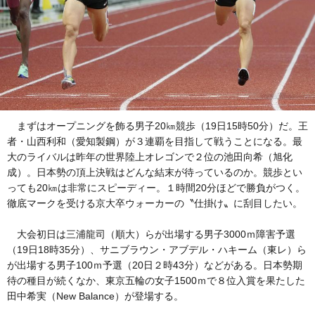
まずはオープニングを飾る男子20㎞競歩（19日15時50分）だ。王
者・山西利和（愛知製鋼）が３連覇を目指して戦うことになる。最
大のライバルは昨年の世界陸上オレゴンで２位の池田向希（旭化
成）。日本勢の頂上決戦はどんな結末が待っているのか。競歩とい
っても20㎞は非常にスピーディー。１時間20分ほどで勝負がつく。
徹底マークを受ける京大卒ウォーカーの〝仕掛け〟に刮目したい。
大会初日は三浦龍司（順大）らが出場する男子3000ｍ障害予選
（19日18時35分）、サニブラウン・アブデル・ハキーム（東レ）ら
が出場する男子100ｍ予選（20日２時43分）などがある。日本勢期
待の種目が続くなか、東京五輪の女子1500ｍで８位入賞を果たした
田中希実（New Balance）が登場する。