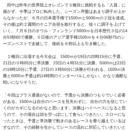
田中は昨年の世界陸上オレゴンで３種目に挑戦するも「入賞」に
届かず、今季はプロに転向した。シーズン序盤はあまり調子が上が
らなかったが、６月の日本選手権で1500ｍと5000ｍの２冠を達成。
その後は約２週間のケニア合宿を敢行すると、徐々に調子を上げて
いく。７月８日のオウル・フィンランド5000ｍを日本歴代３位の14
分53秒60で優勝。５日後のアジア選手権1500ｍを４分06秒75のシ
ーズンベストで走破して、後続を６秒以上も引き離した。
２種目に出場する今大会は、1500ｍが19日の20時15分に予選、
21日の０時05分に準決勝、23日の４時31分に決勝。5000ｍは23日
の18時10分に予選、27日の３時50分に決勝が行われる。1500ｍ決
勝と5000ｍ予選は約14時間のインターバルしかない。かなり過酷な
戦いになりそうだ。
「今回はプラス通過がないので、予選から決勝のつもりでいく必要
がある。1500ｍは自分のペースを見失わずに、自分の力を信じてい
くのがカギになるのかなと思います。決勝はハイペースになると思
うので、その場合は頭を空っぽにして食らいつきたい。スローにな
ったときは、予選と準決勝で動きのあるレースを乗り越えているは
ずなので、その経験を生かしてレースの流れに対応していきたいと