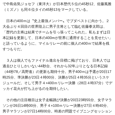
で中島佑気ジョセフ（東洋大）が日本歴代５位の45秒12、佐藤風雅
（ミズノ）も同６位タイの45秒13をマークしている。
日本の400ｍは〝史上最強メンバー〟でブダペストに向かう。２
大会ぶり４回目の世界陸上に男子主将として臨む佐藤拳太郎は、
「歴代の主将は結果でチームを引っ張ってこられた。私もまずは日
本記録を更新して、日本の400mが世界に通用することを見せたい」
と語っているように、マイルリレーの前に個人の400ｍで結果を残
すつもりだ。
３人は個人でもファイナル進出を目標に掲げており、日本人では
過去ひとりしかいない44秒台、それから32年ぶりとなる日本記録
（44秒78／高野進）の更新も期待十分。男子400ｍは予選が20日17
時25分、準決勝が23日４時00分、決勝が25日４時35分というスケ
ジュールだ。そして男子４×400ｍリレー決勝（28日４時37分）でデ
ッカイ花火が打ち上がるのを期待したい。
その他の注目種目は女子走幅跳び決勝が20日23時55分、女子マラ
ソンが26日14時00分、男子４×100ｍリレー決勝が27日４時40分、
男子マラソンが27日14時00分。時差の問題でイブニングセッション