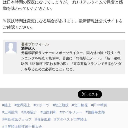
は日本時間の深夜になってしまうが、ぜひリアルタイムで興奮と感
動を味わっていただきたい。
※競技時間は変更になる場合があります。最新情報は公式サイトを
ご確認ください。
著者プロフィール
酒井政人
元箱根駅伝ランナーのスポーツライター。国内外の陸上競技・ラ
ンニングを幅広く執筆中。著書に『箱根駅伝ノート』『新・箱根
駅伝 ５区短縮で変わる勢力図』『東京五輪マラソンで日本がメダ
ルを取るために必要なこと』など。
#陸上
#世界陸上
#スポーツ
#陸上競技
#北口榛花
#田中希実
#三浦龍司
#泉谷駿介
#山西利和
#マイルリレー
#佐藤拳太郎
#中島佑気ジョセフ
#佐藤風雅
#ブダペスト世界陸上
#世界陸上競技選手権大会