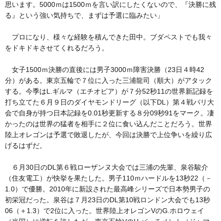
思います。5000ｍは1500ｍを言い訳にしたくないので、『決勝に残
る』という強い気持ちで、まずは予選に臨みたい」
プロになり、様々な経験を積んできた田中。ブダペストでも我々
をドキドキさせてくれるだろう。
女子1500ｍ決勝の直後には男子3000ｍ障害決勝（23日４時42
分）がある。東京五輪で７位に入った三浦龍司（順大）がアタック
する。今季はL.ギルマ（エチオピア）が７分52秒11の世界新記録を
打ち立てた６月９日のダイヤモンドリーグ（以下DL）第４戦パリ大
会で自身が持つ日本記録を0.01秒更新する８分09秒91をマーク。凄
かったのは世界の猛者を相手に２位に食い込んだことだろう。世界
陸上オレゴンは予選で敗退したが、今回は決勝で上位争いを繰り広
げるはずだ。
６月30日のDL第６戦ローザンヌ大会では三浦の先輩、泉谷駿介
（住友電工）が快挙を果たした。男子110ｍハードルを13秒22（－
1.0）で優勝。2010年に新設された最高峰シリーズで日本勢男子の
初栄冠だった。泉谷は７月23日のDL第10戦ロンドン大会でも13秒
06（＋1.3）で2位に入った。世界陸上オレゴンVのG.ホロウェイ