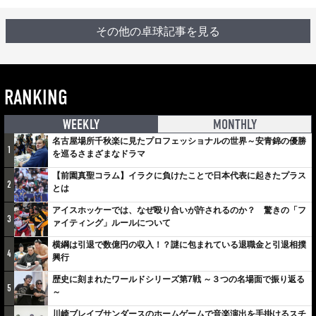
その他の卓球記事を見る
RANKING
WEEKLY
MONTHLY
名古屋場所千秋楽に見たプロフェッショナルの世界～安青錦の優勝
1
を巡るさまざまなドラマ
【前園真聖コラム】イラクに負けたことで日本代表に起きたプラス
2
とは
アイスホッケーでは、なぜ殴り合いが許されるのか？ 驚きの「フ
3
ァイティング」ルールについて
横綱は引退で数億円の収入！？謎に包まれている退職金と引退相撲
4
興行
歴史に刻まれたワールドシリーズ第7戦 ～３つの名場面で振り返る
5
～
川崎ブレイブサンダースのホームゲームで音楽演出を手掛けるスチ