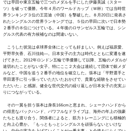
では早田や東京五輪で三つのメダルを手にした伊藤美誠（スター
ツ）を破って優勝。今年４月のワールドカップ（Ｗ杯）では当時世
界ランキング３位の王芸迪（中国）を撃破した。８月20日に発表さ
れたシングルスの世界ランキングでは、５位の早田に次いで日本勢
２番手の８位につけている。４年後のロサンゼルス五輪では、シン
グルス代表の有力候補なのは間違いない。
こうした状況は卓球界全体にとっても好ましい。例えば福原愛、
平野早矢香、石川佳純―。日本女子の主力は時代とともに変遷を遂
げてきた。2012年ロンドン五輪で準優勝して以降、五輪のメダルが
途切れたことがない女子。特にここ２大会は連続して団体で銀メダ
ルなど、中国を追う２番手の地位を確立した。張本は「平野選手と
早田選手に引っ張っていただいたおかげで、貴重な経験をさせてい
ただいた」と感謝。健全な世代交代の繰り返しが日本女子の充実ぶ
りにつながっている。
その一翼を担う張本は身長166cmと恵まれ、シェークハンドから
の得意なバックハンド、パワフルなドライブは、海外の年上の強豪
たちとも渡り合う。関係者によると、筋力トレーニングにも積極的
と向上心豊か。「もっともっとシングルスを頑張らないといけな
い。自分の実力を上げていくことが一番大事」と今後をにらんでい