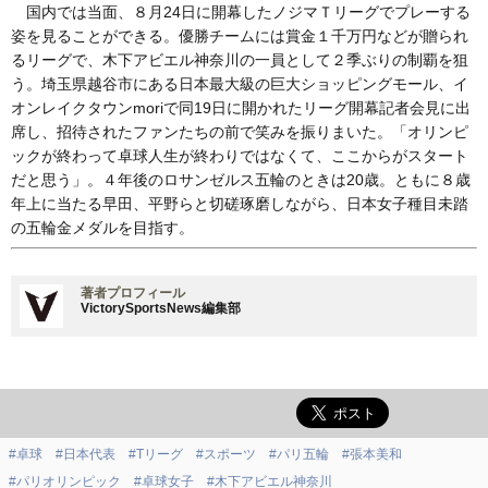
国内では当面、８月24日に開幕したノジマＴリーグでプレーする
姿を見ることができる。優勝チームには賞金１千万円などが贈られ
るリーグで、木下アビエル神奈川の一員として２季ぶりの制覇を狙
う。埼玉県越谷市にある日本最大級の巨大ショッピングモール、イ
オンレイクタウンmoriで同19日に開かれたリーグ開幕記者会見に出
席し、招待されたファンたちの前で笑みを振りまいた。「オリンピ
ックが終わって卓球人生が終わりではなくて、ここからがスタート
だと思う」。４年後のロサンゼルス五輪のときは20歳。ともに８歳
年上に当たる早田、平野らと切磋琢磨しながら、日本女子種目未踏
の五輪金メダルを目指す。
著者プロフィール
VictorySportsNews編集部
#卓球
#日本代表
#Tリーグ
#スポーツ
#パリ五輪
#張本美和
#パリオリンピック
#卓球女子
#木下アビエル神奈川