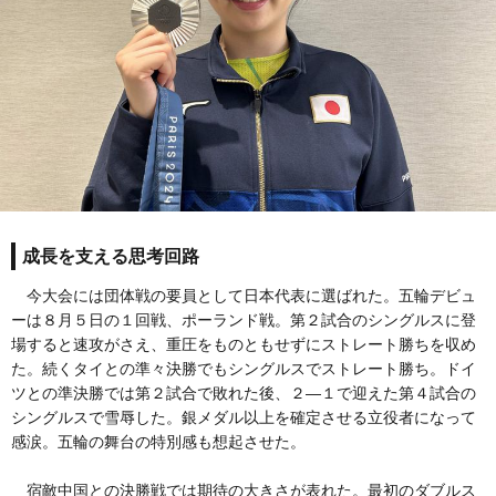
成長を支える思考回路
今大会には団体戦の要員として日本代表に選ばれた。五輪デビュ
ーは８月５日の１回戦、ポーランド戦。第２試合のシングルスに登
場すると速攻がさえ、重圧をものともせずにストレート勝ちを収め
た。続くタイとの準々決勝でもシングルスでストレート勝ち。ドイ
ツとの準決勝では第２試合で敗れた後、２―１で迎えた第４試合の
シングルスで雪辱した。銀メダル以上を確定させる立役者になって
感涙。五輪の舞台の特別感も想起させた。
宿敵中国との決勝戦では期待の大きさが表れた。最初のダブルス