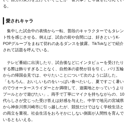
る。
愛されキャラ
集中した試合中の表情から一転、普段のキャラクターでもタレン
ト性を感じさせる。例えば、試合の前や合間には、好きというK-
POPグループをまねて切れのあるダンスを披露。TikTokなどで紹介
されて話題を呼んでいる。
テレビ番組に出演したり、試合後などにインタビューを受けたり
する際は飾りすぎることなく、自然体の姿勢が目を引く。パリ五輪
からの帰国会見では、やりたいことについて次のように話した。
「もちろん、おいしいものをいっぱい食べたいし、夏ですごく暑い
のでウオータースライダーとか満喫して、遊園地とかっていうより
プールとかで遊びたい」。両手で丁寧にマイクを持ちながらの、10
代らしさが交じった受け答えは好感を与えた。中学で地元の宮城県
から神奈川県川崎市に引っ越したが、競技だけではなく学校生活と
の両立を重視。社会生活をおろそかにしない側面が人間性を育んで
いるともいえる。