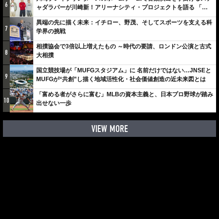
6
ャダラパーが川崎新！アリーナシティ・プロジェクトを語る 「楽
しみでしかないでしょ。川崎は、ずっと成長曲線だから」
異端の先に描く未来：イチロー、野茂、そしてスポーツを支える科
7
学界の挑戦
相撲協会で3倍以上増えたもの ～時代の要請、ロンドン公演と古式
8
大相撲
国立競技場が「MUFGスタジアム」に 名前だけではない…JNSEと
9
MUFGが“共創”し描く地域活性化・社会価値創造の近未来図とは
「富める者がさらに富む」MLBの資本主義と、日本プロ野球が踏み
10
出せない一歩
VIEW MORE