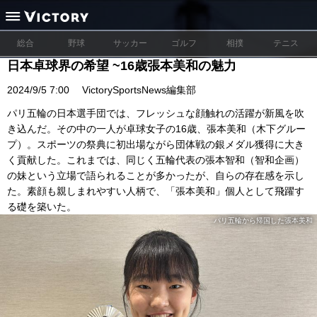
総合
野球
サッカー
ゴルフ
相撲
テニス
日本卓球界の希望 ~16歳張本美和の魅力
2024/9/5 7:00
VictorySportsNews編集部
パリ五輪の日本選手団では、フレッシュな顔触れの活躍が新風を吹
き込んだ。その中の一人が卓球女子の16歳、張本美和（木下グルー
プ）。スポーツの祭典に初出場ながら団体戦の銀メダル獲得に大き
く貢献した。これまでは、同じく五輪代表の張本智和（智和企画）
の妹という立場で語られることが多かったが、自らの存在感を示し
た。素顔も親しまれやすい人柄で、「張本美和」個人として飛躍す
る礎を築いた。
パリ五輪から帰国した張本美和