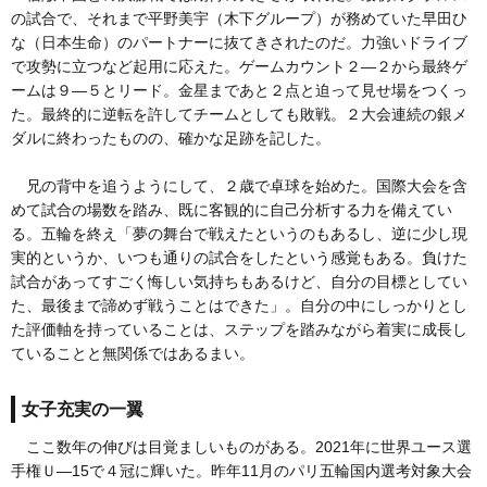
の試合で、それまで平野美宇（木下グループ）が務めていた早田ひ
な（日本生命）のパートナーに抜てきされたのだ。力強いドライブ
で攻勢に立つなど起用に応えた。ゲームカウント２―２から最終ゲ
ームは９―５とリード。金星まであと２点と迫って見せ場をつくっ
た。最終的に逆転を許してチームとしても敗戦。２大会連続の銀メ
ダルに終わったものの、確かな足跡を記した。
兄の背中を追うようにして、２歳で卓球を始めた。国際大会を含
めて試合の場数を踏み、既に客観的に自己分析する力を備えてい
る。五輪を終え「夢の舞台で戦えたというのもあるし、逆に少し現
実的というか、いつも通りの試合をしたという感覚もある。負けた
試合があってすごく悔しい気持ちもあるけど、自分の目標としてい
た、最後まで諦めず戦うことはできた」。自分の中にしっかりとし
た評価軸を持っていることは、ステップを踏みながら着実に成長し
ていることと無関係ではあるまい。
女子充実の一翼
ここ数年の伸びは目覚ましいものがある。2021年に世界ユース選
手権Ｕ―15で４冠に輝いた。昨年11月のパリ五輪国内選考対象大会