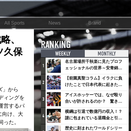
All Sports
News
Brand
戦略、
RANKING
ツ久保
WEEKLY
MONTHLY
名古屋場所千秋楽に見たプロフ
1
ェッショナルの世界～安青錦の
優勝を巡るさまざまなドラマ
【前園真聖コラム】イラクに負
2
けたことで日本代表に起きたプ
ズ」から
ラスとは
アイスホッケーでは、なぜ殴り
ディングを
3
合いが許されるのか？ 驚きの
運営するパ
「ファイティング」ルールにつ
横綱は引退で数億円の収入！？
に向け、大
いて
4
謎に包まれている退職金と引退
伺った。
相撲興行
歴史に刻まれたワールドシリー