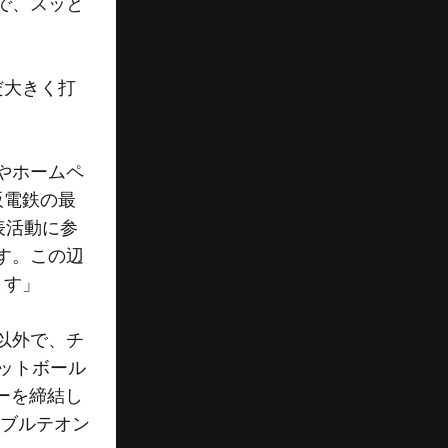
で、スッと
だ大きく打
やホームペ
阪電鉄の最
表活動に参
す。この辺
ます」
以外で、チ
ットボール
ーを締結し
、ブルテオン