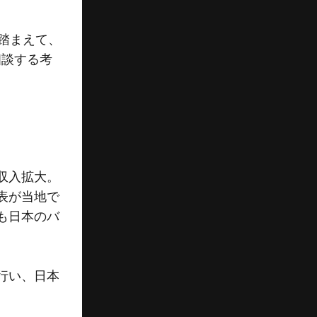
踏まえて、
相談する考
収入拡大。
表が当地で
も日本のバ
行い、日本