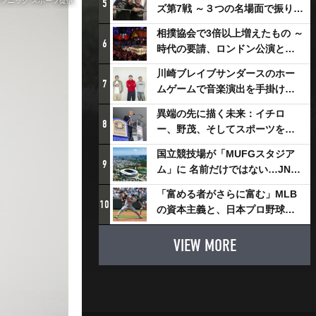
ソニック スポーツ提供
5
ズ第7戦 ～３つの名場面で振り返
る～
相撲協会で3倍以上増えたもの ～
6
時代の要請、ロンドン公演と古
式大相撲
川崎ブレイブサンダースのホー
7
ムゲームで音楽演出を手掛ける
スチャダラパーが川崎新！アリ
異端の先に描く未来：イチロ
ーナシティ・プロジェクトを語
8
ー、野茂、そしてスポーツを支
る 「楽しみでしかないでしょ。
える科学界の挑戦
川崎は、ずっと成長曲線だか
国立競技場が「MUFGスタジア
9
ら」
ム」に 名前だけではない…JNSE
とMUFGが“共創”し描く地域活
「富める者がさらに富む」MLB
性化・社会価値創造の近未来図
10
の資本主義と、日本プロ野球が
とは
踏み出せない一歩
VIEW MORE