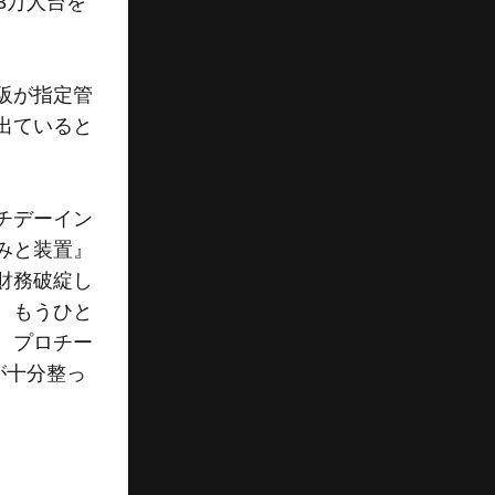
3万人台を
阪が指定管
出ていると
チデーイン
みと装置』
財務破綻し
。もうひと
、プロチー
が十分整っ