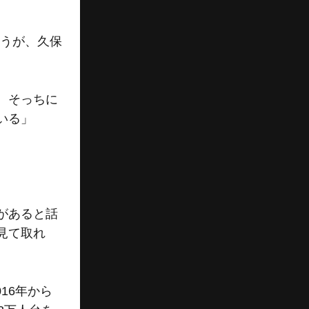
うが、久保
。そっちに
いる」
があると話
見て取れ
16年から