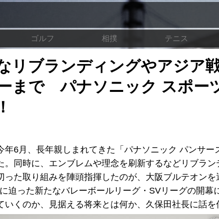
ゴルフ
相撲
テニス
なリブランディングやアジア
ーまで パナソニック スポー
！
今年6月、長年親しまれてきた「パナソニック パンサー
た。同時に、エンブレムや理念を刷新するなどリブラン
切った取り組みを陣頭指揮したのが、大阪ブルテオンを
月に迫った新たなバレーボールリーグ・SVリーグの開幕
ていくのか、見据える将来とは何か、久保田社長に話を