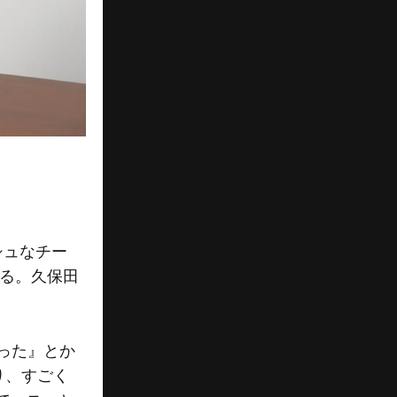
シュなチー
える。久保田
った』とか
り、すごく