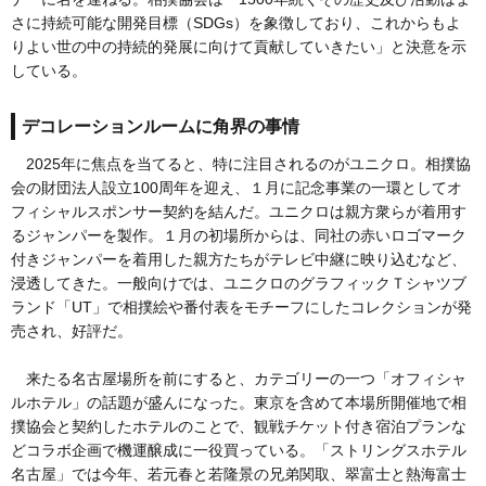
さに持続可能な開発目標（SDGs）を象徴しており、これからもよ
りよい世の中の持続的発展に向けて貢献していきたい」と決意を示
している。
デコレーションルームに角界の事情
2025年に焦点を当てると、特に注目されるのがユニクロ。相撲協
会の財団法人設立100周年を迎え、１月に記念事業の一環としてオ
フィシャルスポンサー契約を結んだ。ユニクロは親方衆らが着用す
るジャンパーを製作。１月の初場所からは、同社の赤いロゴマーク
付きジャンパーを着用した親方たちがテレビ中継に映り込むなど、
浸透してきた。一般向けでは、ユニクロのグラフィックＴシャツブ
ランド「UT」で相撲絵や番付表をモチーフにしたコレクションが発
売され、好評だ。
来たる名古屋場所を前にすると、カテゴリーの一つ「オフィシャ
ルホテル」の話題が盛んになった。東京を含めて本場所開催地で相
撲協会と契約したホテルのことで、観戦チケット付き宿泊プランな
どコラボ企画で機運醸成に一役買っている。「ストリングスホテル
名古屋」では今年、若元春と若隆景の兄弟関取、翠富士と熱海富士