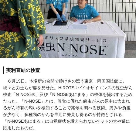
実利直結の検査
６月19日。本場所の合間で静けさの漂う東京・両国国技館に、
続々と力士らが姿を見せた。HIROTSUバイオサイエンスの線虫がん
検査「N-NOSE®」及び「N-NOSEあにまる」の検体を提出するため
だった。「N-NOSE」とは、嗅覚に優れた線虫が人の尿中に含まれ
るがん特有の匂いを検知することで兆候を調べる技術。痛みや負担
が少なく、多種類のがんを早期に発見し得るのが特徴とされる。
「N-NOSEあにまる」は自覚症状を訴えられないペットの犬や猫に
応用したものだ。