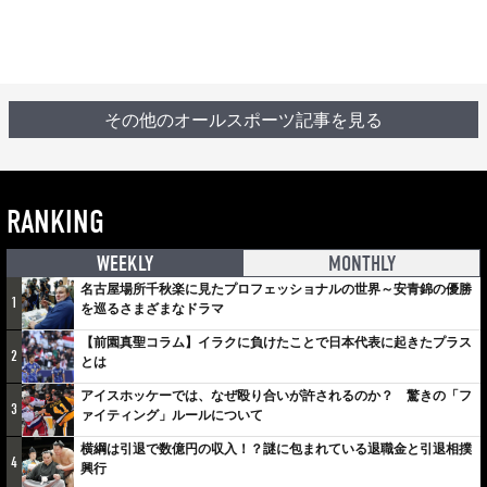
その他のオールスポーツ記事を見る
RANKING
WEEKLY
MONTHLY
名古屋場所千秋楽に見たプロフェッショナルの世界～安青錦の優勝
1
を巡るさまざまなドラマ
【前園真聖コラム】イラクに負けたことで日本代表に起きたプラス
2
とは
アイスホッケーでは、なぜ殴り合いが許されるのか？ 驚きの「フ
3
ァイティング」ルールについて
横綱は引退で数億円の収入！？謎に包まれている退職金と引退相撲
4
興行