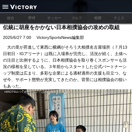
総合
野球
サッカー
ゴルフ
相撲
テニス
伝統に胡座をかかない日本相撲協会の攻めの取組
2025/6/27 7:00
VictorySportsNews編集部
大の里が昇進して東西に横綱がそろう大相撲名古屋場所（７月13
日初日・IGアリーナ）は既に入場券が完売し、活況が続く。土俵へ
の注目と比例するように、日本相撲協会を取り巻くスポンサーも活
況の様相を呈している。３年前からスタートした公式パートナーシ
ップ制度は広まり、多彩な企業による適材適所の支援も目立つ。な
ぜ今、サポート態勢が充実してきたのか。背景には相撲協会の狙い
もあった。
HIROTSUバイオサイエンスは2022年9月にオフィシャルパートナーとなり、以降取組みを継続している