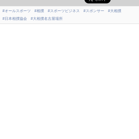
#オールスポーツ
#相撲
#スポーツビジネス
#スポンサー
#大相撲
#日本相撲協会
#大相撲名古屋場所