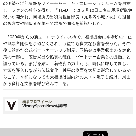
の伊勢ケ浜部屋勢をフィーチャーしたデコレーションルームを用意
し、ファンの歓心を得た。「TIAD」では６月18日に名古屋場所御免
祝いが開かれ、同場所の出羽海担当部長（元幕内小城ノ花）ら担当
の親方衆や関係者が集って場所の開催を前祝いした。
2020年からの新型コロナウイルス禍で、相撲協会は本場所の中止
や無観客開催を余儀なくされ、収益でも多大な影響を被った。その
後に始めた公式パートナーシップ制度。同協会は事業収支の安定化
策の一部に「広告掲出や協賛の確保、パートナー企業との協働」と
謳っている。まげを結い、着物姿の力士たち。時代に即して新しい
方策を導入しながら伝統文化、神事の側面を大切に継承しているか
らこそ、令和になっても大相撲は国内外の人々を魅了し続け、周囲
から多様な支援を呼び込んでいる。
著者プロフィール
VictorySportsNews編集部