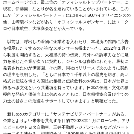
ホームページでは、最上位の「オフィシャルトップパートナー」に
現在、伊藤園、なとりが名を連ねていることが示されている。この
ほか「オフィシャルパートナー」にはHIROTSUバイオサイエンスの
他、山崎製パンなどがあり「オフィシャルスポンサー」にはユニク
ロや日本航空、大塚商会などが入っている。
以前は、呼出しの着物に企業名を入れたり、本場所の館内に広告
を掲示したりするのが主なスポンサー名掲出だった。2022年１月か
ら制度を開始すると、大相撲の持つ伝統、海外への訴求力などに魅
力を感じた企業が次々に契約し、ジャンルは多岐にわたる。最初に
発表されたのが伊藤園。その際、同社はリリースで次のように契約
の理由を説明した。「ともに日本で１千年以上の歴史を紡ぎ、高い
格式と伝統を備える国技の相撲と伝統飲料のお茶は、日本が世界に
誇るべき文化という共通項を持っています。日本の伝統・文化の積
極的な発信と価値向上に努めるとともに、日本相撲協会及び全ての
力士の皆さまの活躍をサポートしていきます」と明確だった。
新しめのカテゴリーに「サステナビリティパートナー」がある。
企業とよりよい未来を共創する目的で2023年１月にローンチ。アサ
ヒビールやトヨタ自動車、三井不動産レジデンシャルなどがパート
ナーに名を連ねる。相撲協会は「1500年続くその歴史及び活動はま