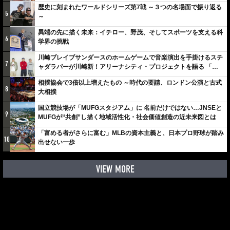
歴史に刻まれたワールドシリーズ第7戦 ～３つの名場面で振り返る
5
～
異端の先に描く未来：イチロー、野茂、そしてスポーツを支える科
6
学界の挑戦
川崎ブレイブサンダースのホームゲームで音楽演出を手掛けるスチ
7
ャダラパーが川崎新！アリーナシティ・プロジェクトを語る 「楽
しみでしかないでしょ。川崎は、ずっと成長曲線だから」
相撲協会で3倍以上増えたもの ～時代の要請、ロンドン公演と古式
8
大相撲
国立競技場が「MUFGスタジアム」に 名前だけではない…JNSEと
9
MUFGが“共創”し描く地域活性化・社会価値創造の近未来図とは
「富める者がさらに富む」MLBの資本主義と、日本プロ野球が踏み
10
出せない一歩
VIEW MORE