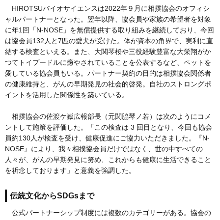
HIROTSUバイオサイエンスは2022年９月に相撲協会のオフィシ
ャルパートナーとなった。翌年以降、協会員や家族の希望者を対象
に年1回「N-NOSE」を無償提供する取り組みを継続しており、今回
は協会員132人と7匹の愛犬が受けた。体が資本の角界で、実利に直
結する検査といえる。また、大関琴桜や三役経験豊富な大栄翔がか
つてトイプードルに癒やされていることを公表するなど、ペットを
愛している協会員もいる。パートナー契約の目的は相撲協会関係者
の健康維持と、がんの早期発見の社会的啓発。自社のストロングポ
イントを活用した関係性を築いている。
相撲協会の佐渡ケ嶽広報部長（元関脇琴ノ若）は次のようにコメ
ントして施策を評価した。「この検査は 3 回目となり、今回も協会
員約130人が検査を受け、健康促進にご協力いただきました。『N-
NOSE』により、我々相撲協会員だけではなく、世の中すべての
人々が、がんの早期発見に努め、これからも健康に生活できること
を祈念しております」と意義を強調した。
伝統文化からSDGsまで
公式パートナーシップ制度には複数のカテゴリーがある。協会の