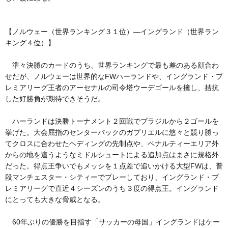
【ノルウェー（世界ランキング３１位）―イングランド（世界ラン
キング４位）】
準々決勝のカードのうち、世界ランキングで最も差のある顔合わ
せだが、ノルウェーは世界的なFWハーランドや、イングランド・プ
レミアリーグ王者のアーセナルの司令塔ウーデゴールを擁し、拮抗
した好勝負が期待できそうだ。
ハーランドは決勝トーナメント２回戦でブラジルから２ゴールを
挙げた。大会屈指のセンターバックのガブリエルに悠々と競り勝っ
てクロスに合わせたヘディングの先制点や、ペナルティーエリア外
からの地を這うようなミドルシュートによる追加点はまさに規格外
だった。得点王争いでもメッシを１点差で追いかける大型FWは、普
段マンチェスター・シティーでプレーしており、イングランド・プ
レミアリーグで直近４シーズンのうち３度の得点王。イングランド
にとっても大きな脅威となる。
60年ぶりの優勝を目指す「サッカーの母国」イングランドはケー