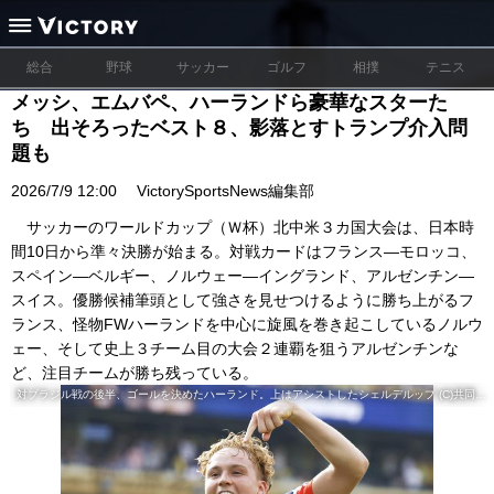
総合
野球
サッカー
ゴルフ
相撲
テニス
メッシ、エムバペ、ハーランドら豪華なスターた
ち 出そろったベスト８、影落とすトランプ介入問
題も
2026/7/9 12:00
VictorySportsNews編集部
サッカーのワールドカップ（Ｗ杯）北中米３カ国大会は、日本時
間10日から準々決勝が始まる。対戦カードはフランス―モロッコ、
スペイン―ベルギー、ノルウェー―イングランド、アルゼンチン―
スイス。優勝候補筆頭として強さを見せつけるように勝ち上がるフ
ランス、怪物FWハーランドを中心に旋風を巻き起こしているノルウ
ェー、そして史上３チーム目の大会２連覇を狙うアルゼンチンな
ど、注目チームが勝ち残っている。
対ブラジル戦の後半、ゴールを決めたハーランド。上はアシストしたシェルデルップ (C)共同通信