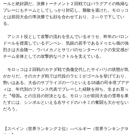
ールと絶好調だ。決勝トーナメント２回戦ではパラグアイの執拗な
プレーにもチームとしてしっかり対応し、難敵を退けた。モロッコ
とは前回大会の準決勝でも顔を合わせており、２―０で下してい
る。
アシスト役として攻撃の流れを生んでいるオリセ、昨年のバロン
ドールを授賞しているデンベレ、気鋭の若手であるドゥエら個の強
烈さは大会随一。ウパメカノとサリバのセンターバックの安定感が
チーム全体としての攻撃的なベクトルを支えている。
モロッコは２回戦のカナダ戦で負傷交代したサイバリの状態が気
がかりだ。そのカナダ戦では代役のラヒミがゴールを挙げており、
勢いはある。大会のサプライズの一つといえる18歳の司令塔ブアデ
ィは、年代別のフランス代表でプレーした経験を持ち、生まれ育っ
た〝母国〟との注目の対決となる。モロッコが前回大会の雪辱を果
たすには、シンボルといえる右サイドのハキミの奮闘も欠かせない
だろう。
【スペイン（世界ランキング２位）―ベルギー（世界ランキング９