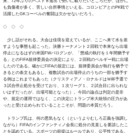
来、72年ぶりのベスト８進出で勢いに載りたいところだが、ほかに
も負傷者が多く、苦しい台所事情といえる。コロンビアとのPK戦で
活躍したGKコーベルの奮闘は欠かせないだろう。
◇ ◇ ◇
少し話がそれる。大会は佳境を迎えているが、ここへ来て水を差
すような事態も起こった。決勝トーナメント２回戦で本来なら出場
停止になるはずの米国FWバログンが、「懲戒の執行を１年間猶予す
る」とのFIFA規律委員会の決定により、２回戦のベルギー戦に出場
したのである。確かにFIFAの規定には、規律委員会が執行を猶予で
きるとの条文もあるし、複数試合の出場停止のうちの一部を猶予す
る例はこれまでもあった（クリスティアノ・ロナルドはＷ杯予選で
３試合停止処分を受けており、１次リーグ１、２試合目に出られな
いはずだったが、出場可能となった）。今回の論点は判定の是非
や、規定の運用ではなく、この決定にトランプ米大統領の圧力があ
ったと受け止められていることこそが、問題の本質だろう。
トランプ氏は、何の悪気もなく（というよりむしろ正義を強調し
ながら）FIFAのインファンティノ会長に処分の見直しを要請したこ
とを認めている。スポーツの前提はルールであり、公平性である。