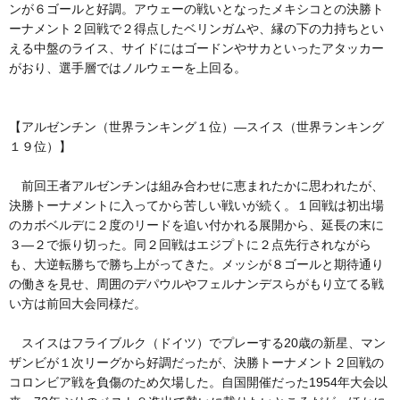
ンが６ゴールと好調。アウェーの戦いとなったメキシコとの決勝ト
ーナメント２回戦で２得点したベリンガムや、縁の下の力持ちとい
える中盤のライス、サイドにはゴードンやサカといったアタッカー
がおり、選手層ではノルウェーを上回る。
【アルゼンチン（世界ランキング１位）―スイス（世界ランキング
１９位）】
前回王者アルゼンチンは組み合わせに恵まれたかに思われたが、
決勝トーナメントに入ってから苦しい戦いが続く。１回戦は初出場
のカボベルデに２度のリードを追い付かれる展開から、延長の末に
３―２で振り切った。同２回戦はエジプトに２点先行されながら
も、大逆転勝ちで勝ち上がってきた。メッシが８ゴールと期待通り
の働きを見せ、周囲のデパウルやフェルナンデスらがもり立てる戦
い方は前回大会同様だ。
スイスはフライブルク（ドイツ）でプレーする20歳の新星、マン
ザンビが１次リーグから好調だったが、決勝トーナメント２回戦の
コロンビア戦を負傷のため欠場した。自国開催だった1954年大会以