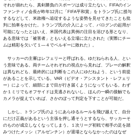
それが崩れたら、真剣勝負のスポーツは成り立たない。FIFAのイン
ファンティノ会長が昨年12月に「FIFA平和賞」をトランプ氏に授与
するなどして、米政権へ追従するような姿勢を見せてきたことも批
判に拍車をかけた。トランプ氏の介入によって、バログンの起用が
可能になったとはいえ、米国代表は異例の注目を浴びる形となり、
ある意味では「被害者」ともいえる立場に立たされた（実際にチー
ムは精彩を欠いて１―４でベルギーに敗れた）。
サッカーの主審はレフェリーと呼ばれる。ゆだねられる人、とい
う意味である。両チームそれぞれの視点から見れば、プレーの解釈
は異なれども、最終的には判断をこの人にゆだねよう、という前提
があることを示している。VAR（ビデオ・アシスタント・レフェリ
ー）によって、細部にまで目が行き届くようになってもいる。わず
か１ミリでもオフサイドは見逃されないし、ほんの一瞬の接触でも
カメラが捉えていれば、さかのぼって判定を下すことが可能だ。
しかし、トランプ氏のようにあらゆるルールを飛び越えて、自分
にだけ正義があるという主張を押し通そうとするなら、サッカーそ
のものが成立しなくなってしまう。１次リーグ初戦で相手の足を踏
みつけたメッシ（アルゼンチン）が退場とならなかったのはなぜ