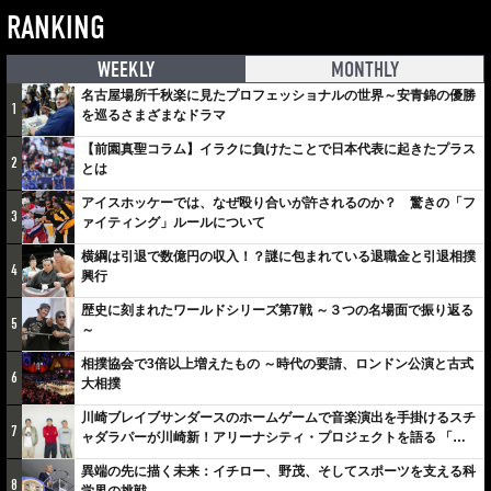
RANKING
WEEKLY
MONTHLY
名古屋場所千秋楽に見たプロフェッショナルの世界～安青錦の優勝
1
を巡るさまざまなドラマ
【前園真聖コラム】イラクに負けたことで日本代表に起きたプラス
2
とは
アイスホッケーでは、なぜ殴り合いが許されるのか？ 驚きの「フ
3
ァイティング」ルールについて
横綱は引退で数億円の収入！？謎に包まれている退職金と引退相撲
4
興行
歴史に刻まれたワールドシリーズ第7戦 ～３つの名場面で振り返る
5
～
相撲協会で3倍以上増えたもの ～時代の要請、ロンドン公演と古式
6
大相撲
川崎ブレイブサンダースのホームゲームで音楽演出を手掛けるスチ
7
ャダラパーが川崎新！アリーナシティ・プロジェクトを語る 「楽
しみでしかないでしょ。川崎は、ずっと成長曲線だから」
異端の先に描く未来：イチロー、野茂、そしてスポーツを支える科
8
学界の挑戦