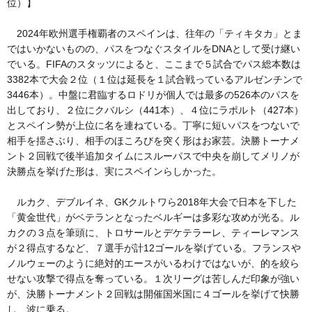
位）】
2024年欧州選手権覇者のスペインは、往年の「ティキタカ」とま
ではいかないものの、パスをつなぐスタイルをDNAとして受け継い
でいる。FIFAのスタッツによると、ここまで５試合でパス総本数は
3382本で大会２位（１位は延長を１試合戦っているアルゼンチンで
3446本）。中盤に君臨するロドリが個人では最多の526本のパスを
出しており、２位にクバルシ（441本）、４位にラポルト（427本）
とスペイン勢が上位に名を連ねている。丁寧に短いパスをつないで
相手を揺さぶり、相手のほころびを突く形はお家芸。決勝トーナメ
ント２回戦で後半追加タイムにスルーパスで中央を崩してメリノが
決勝点を挙げた形は、実にスペインらしかった。
ルカク、デブルイネ、GKクルトワら2018年大会で日本を下した
「黄金世代」がベテランとなったベルギーは多彩な攻めが光る。ル
カクの３点を筆頭に、トロサールとデケテラーレ、ティーレマンス
が２得点するなど、７選手が計12ゴールを挙げている。フランスや
ノルウェーのように絶対的エースがいるわけではないが、的を絞ら
せない攻撃で得点を奪っている。１次リーグは苦しんだ印象が強い
が、決勝トーナメント２回戦は開催国米国に４ゴールを挙げて快勝
し、波に乗る。