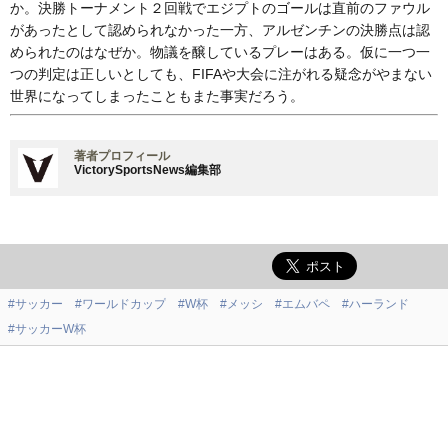
か。決勝トーナメント２回戦でエジプトのゴールは直前のファウル
があったとして認められなかった一方、アルゼンチンの決勝点は認
められたのはなぜか。物議を醸しているプレーはある。仮に一つ一
つの判定は正しいとしても、FIFAや大会に注がれる疑念がやまない
世界になってしまったこともまた事実だろう。
著者プロフィール
VictorySportsNews編集部
#サッカー
#ワールドカップ
#W杯
#メッシ
#エムバペ
#ハーランド
#サッカーW杯