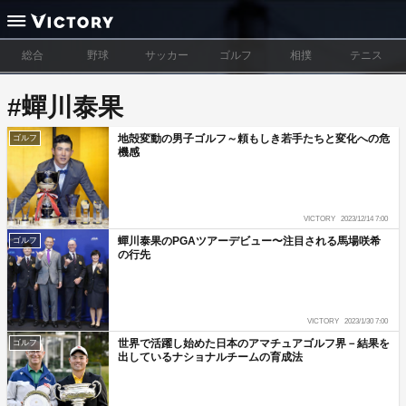
総合
野球
サッカー
ゴルフ
相撲
テニス
#蟬川泰果
地殻変動の男子ゴルフ～頼もしき若手たちと変化への危
ゴルフ
機感
VICTORY
2023/12/14 7:00
蟬川泰果のPGAツアーデビュー〜注目される馬場咲希
ゴルフ
の行先
VICTORY
2023/1/30 7:00
世界で活躍し始めた日本のアマチュアゴルフ界－結果を
ゴルフ
出しているナショナルチームの育成法