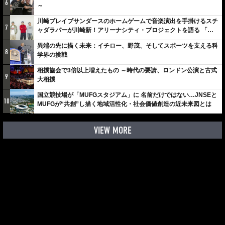
6
～
川崎ブレイブサンダースのホームゲームで音楽演出を手掛けるスチ
7
ャダラパーが川崎新！アリーナシティ・プロジェクトを語る 「楽
しみでしかないでしょ。川崎は、ずっと成長曲線だから」
異端の先に描く未来：イチロー、野茂、そしてスポーツを支える科
8
学界の挑戦
相撲協会で3倍以上増えたもの ～時代の要請、ロンドン公演と古式
9
大相撲
国立競技場が「MUFGスタジアム」に 名前だけではない…JNSEと
10
MUFGが“共創”し描く地域活性化・社会価値創造の近未来図とは
VIEW MORE