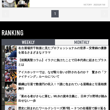
VICTORY
2022/11/9 7:00
1
RANKING
WEEKLY
MONTHLY
名古屋場所千秋楽に見たプロフェッショナルの世界～安青錦の優勝
1
を巡るさまざまなドラマ
【前園真聖コラム】イラクに負けたことで日本代表に起きたプラス
2
とは
アイスホッケーでは、なぜ殴り合いが許されるのか？ 驚きの「フ
3
ァイティング」ルールについて
横綱は引退で数億円の収入！？謎に包まれている退職金と引退相撲
4
興行
「富める者がさらに富む」MLBの資本主義と、日本プロ野球が踏み
5
出せない一歩
歴史に刻まれたワールドシリーズ第7戦 ～３つの名場面で振り返る