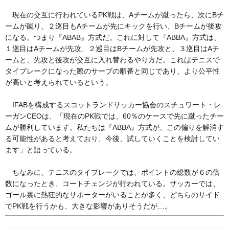
現在の交互に行われているPK戦は、Aチームが蹴ったら、次にBチ
ームが蹴り、２巡目もAチームが先にキックを行い、Bチームが後攻
になる。つまり『ABAB』方式だ。これに対して『ABBA』方式は、
１巡目はAチームが先攻、２巡目はBチームが先攻と、３巡目はAチ
ームと、先攻と後攻が交互に入れ替わるやり方だ。これはテニスで
タイブレークになった際のサーブの順番と同じであり、より公平性
が高いと考えられているという。
IFABを構成するスコットランドサッカー協会のスチュワート・レ
ーガンCEOは、「現在のPK戦では、60％のケースで先に蹴ったチー
ムが勝利しています。私たちは『ABBA』方式が、この偏りを解消す
る可能性があると考えており、今後、試していくことを検討してい
ます」と語っている。
ちなみに、テニスのタイブレークでは、ポイントの総数が６の倍
数になったとき、コートチェンジが行われている。サッカーでは、
ゴール裏に熱狂的なサポーターがいることが多く、どちらのサイド
でPK戦を行うかも、大きな影響がありそうだが…。