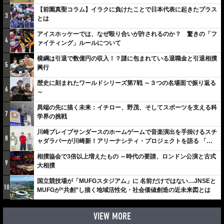
【前園真聖コラム】イラクに負けたことで日本代表に起きたプラス
3
とは
アイスホッケーでは、なぜ殴り合いが許されるのか？ 驚きの「フ
4
ァイティング」ルールについて
横綱は引退で数億円の収入！？謎に包まれている退職金と引退相撲
5
興行
歴史に刻まれたワールドシリーズ第7戦 ～３つの名場面で振り返る
6
～
異端の先に描く未来：イチロー、野茂、そしてスポーツを支える科
7
学界の挑戦
川崎ブレイブサンダースのホームゲームで音楽演出を手掛けるスチ
8
ャダラパーが川崎新！アリーナシティ・プロジェクトを語る 「楽
しみでしかないでしょ。川崎は、ずっと成長曲線だから」
相撲協会で3倍以上増えたもの ～時代の要請、ロンドン公演と古式
9
大相撲
国立競技場が「MUFGスタジアム」に 名前だけではない…JNSEと
10
MUFGが“共創”し描く地域活性化・社会価値創造の近未来図とは
VIEW MORE