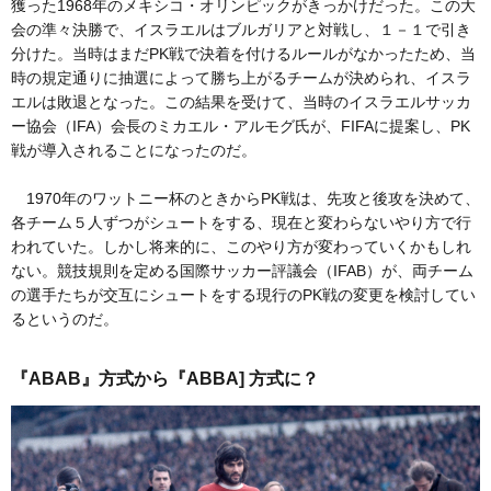
獲った1968年のメキシコ・オリンピックがきっかけだった。この大
会の準々決勝で、イスラエルはブルガリアと対戦し、１－１で引き
分けた。当時はまだPK戦で決着を付けるルールがなかったため、当
時の規定通りに抽選によって勝ち上がるチームが決められ、イスラ
エルは敗退となった。この結果を受けて、当時のイスラエルサッカ
ー協会（IFA）会長のミカエル・アルモグ氏が、FIFAに提案し、PK
戦が導入されることになったのだ。
1970年のワットニー杯のときからPK戦は、先攻と後攻を決めて、
各チーム５人ずつがシュートをする、現在と変わらないやり方で行
われていた。しかし将来的に、このやり方が変わっていくかもしれ
ない。競技規則を定める国際サッカー評議会（IFAB）が、両チーム
の選手たちが交互にシュートをする現行のPK戦の変更を検討してい
るというのだ。
『ABAB』方式から『ABBA] 方式に？