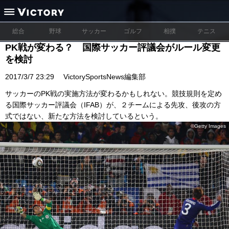
総合
野球
サッカー
ゴルフ
相撲
テニス
PK戦が変わる？ 国際サッカー評議会がルール変更
を検討
2017/3/7 23:29
VictorySportsNews編集部
サッカーのPK戦の実施方法が変わるかもしれない。競技規則を定め
る国際サッカー評議会（IFAB）が、２チームによる先攻、後攻の方
式ではない、新たな方法を検討しているという。
©Getty Images