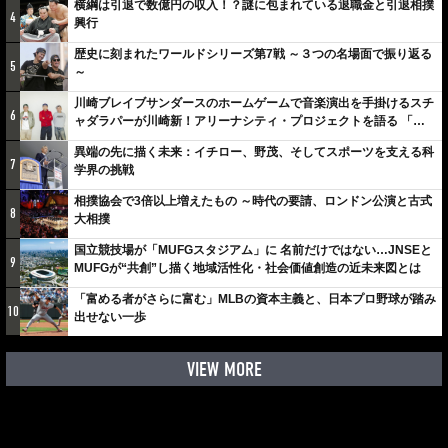
横綱は引退で数億円の収入！？謎に包まれている退職金と引退相撲
4
興行
歴史に刻まれたワールドシリーズ第7戦 ～３つの名場面で振り返る
5
～
川崎ブレイブサンダースのホームゲームで音楽演出を手掛けるスチ
6
ャダラパーが川崎新！アリーナシティ・プロジェクトを語る 「楽
しみでしかないでしょ。川崎は、ずっと成長曲線だから」
異端の先に描く未来：イチロー、野茂、そしてスポーツを支える科
7
学界の挑戦
相撲協会で3倍以上増えたもの ～時代の要請、ロンドン公演と古式
8
大相撲
国立競技場が「MUFGスタジアム」に 名前だけではない…JNSEと
9
MUFGが“共創”し描く地域活性化・社会価値創造の近未来図とは
「富める者がさらに富む」MLBの資本主義と、日本プロ野球が踏み
10
出せない一歩
VIEW MORE