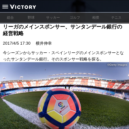
総合
野球
サッカー
ゴルフ
相撲
テニス
リーガのメインスポンサー、サンタンデール銀行の
経営戦略
2017/4/5 17:30
横井伸幸
今シーズンからサッカー・スペインリーグのメインスポンサーとな
ったサンタンデール銀行。そのスポンサー戦略を探る。
©Getty Images