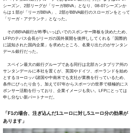
シーズン、2部リーグが「リーガBBVA」となり、08-07シーズンか
らは１部が「リーガBBVA」、2部がBBVA銀行のスローガンをとって
「リーガ・アデランテ」となった。
そのBBVA銀行が昨季いっぱいでのスポンサー降板を決めたため、
LFPのテバス会長がリーガの国外展開を後押ししてくれる「国際的
に認知された国内企業」を求めたところ、名乗り出たのがサンタン
デール銀行だった。
スペイン最大の銀行グループである同行は北部カンタブリア州の
サンタンデールに本社を置くが、英国やドイツ、ポーランドを始め
とするヨーロッパ諸国や中南米でも支社が業務を行っているため、
条件にぴったり合う。加えて07年からスポーツの世界で積極的にス
ポンサー活動を行っており、企業イメージも良い。LFPにとっては
申し分ない新パートナーだ。
「F1の場合、注ぎ込んだ1ユーロに対し5ユーロ分の効果が
あります」