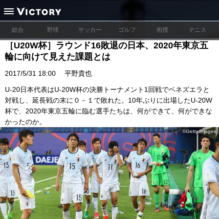
総合
野球
サッカー
ゴルフ
相撲
テニス
［U20W杯］ラウンド16敗退の日本、2020年東京五
輪に向けて見えた課題とは
2017/5/31 18:00
平野貴也
U-20日本代表はU-20W杯の決勝トーナメント1回戦でベネズエラと
対戦し、延長戦の末に０－１で敗れた。10年ぶりに出場したU-20W
杯で、2020年東京五輪に臨む選手たちは、何ができて、何ができな
かったのか。
©Getty Images