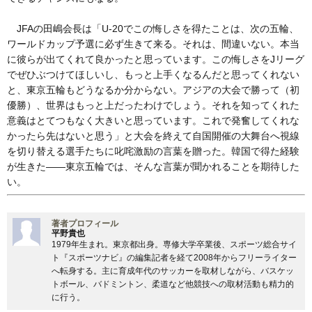
JFAの田嶋会長は「U-20でこの悔しさを得たことは、次の五輪、
ワールドカップ予選に必ず生きて来る。それは、間違いない。本当
に彼らが出てくれて良かったと思っています。この悔しさをJリーグ
でぜひぶつけてほしいし、もっと上手くなるんだと思ってくれない
と、東京五輪もどうなるか分からない。アジアの大会で勝って（初
優勝）、世界はもっと上だったわけでしょう。それを知ってくれた
意義はとてつもなく大きいと思っています。これで発奮してくれな
かったら先はないと思う」と大会を終えて自国開催の大舞台へ視線
を切り替える選手たちに叱咤激励の言葉を贈った。韓国で得た経験
が生きた――東京五輪では、そんな言葉が聞かれることを期待した
い。
著者プロフィール
平野貴也
1979年生まれ。東京都出身。専修大学卒業後、スポーツ総合サイ
ト『スポーツナビ』の編集記者を経て2008年からフリーライター
へ転身する。主に育成年代のサッカーを取材しながら、バスケッ
トボール、バドミントン、柔道など他競技への取材活動も精力的
に行う。