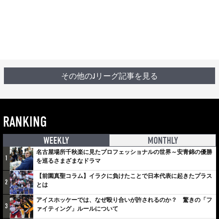
その他のJリーグ記事を見る
RANKING
WEEKLY
MONTHLY
名古屋場所千秋楽に見たプロフェッショナルの世界～安青錦の優勝
1
を巡るさまざまなドラマ
【前園真聖コラム】イラクに負けたことで日本代表に起きたプラス
2
とは
アイスホッケーでは、なぜ殴り合いが許されるのか？ 驚きの「フ
3
ァイティング」ルールについて