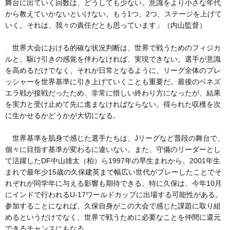
舞台に出ていく回数は、どうしても少ない。意識をより小さな年代
から教えていかないといけない。もう1つ、2つ、ステージを上げて
いく。それは、我々の責任だとも思っています」（内山監督）
世界大会における的確な状況判断は、世界で戦うためのフィジカ
ルと、駆け引きの感覚を伴わなければ、実現できない。選手が意識
を高めるだけでなく、それが日常となるように、リーグ全体のプレ
ッシャーを世界基準に引き上げていくことも重要だ。最後のベネズ
エラ戦が接戦だったため、非常に惜しい終わり方になったが、結果
を実力と受け止めて先に進まなければならない。得られた収穫を次
に生かせるかどうかが大切になる。
世界基準を肌身で感じた選手たちは、Jリーグなど普段の舞台で、
個々に目指す基準が変わるに違いない。また、守備のリーダーとし
て活躍したDF中山雄太（柏）ら1997年の早生まれから、2001年生
まれで最年少15歳の久保建英まで幅広い世代がプレーしたことでそ
れぞれが同学年に与える影響も期待できる。特に久保は、今年10月
にインドで行われるU-17ワールドカップに出場する可能性がある。
参加することになれば、久保自身がこの大会で感じた課題に取り組
めるというだけでなく、世界で戦うために必要なことを仲間に還元
できるチャンスにもなる。