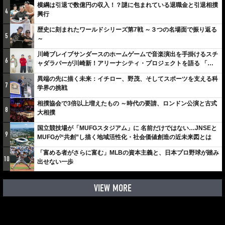
横綱は引退で数億円の収入！？謎に包まれている退職金と引退相撲
4
興行
歴史に刻まれたワールドシリーズ第7戦 ～３つの名場面で振り返る
5
～
川崎ブレイブサンダースのホームゲームで音楽演出を手掛けるスチ
6
ャダラパーが川崎新！アリーナシティ・プロジェクトを語る 「楽
しみでしかないでしょ。川崎は、ずっと成長曲線だから」
異端の先に描く未来：イチロー、野茂、そしてスポーツを支える科
7
学界の挑戦
相撲協会で3倍以上増えたもの ～時代の要請、ロンドン公演と古式
8
大相撲
国立競技場が「MUFGスタジアム」に 名前だけではない…JNSEと
9
MUFGが“共創”し描く地域活性化・社会価値創造の近未来図とは
「富める者がさらに富む」MLBの資本主義と、日本プロ野球が踏み
10
出せない一歩
VIEW MORE