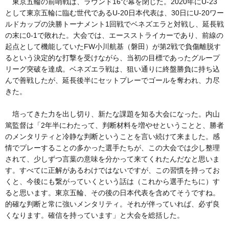
東京五輪の前哨戦は、ラウンド16で幕を閉じた。2020年にU-23
として東京五輪に臨む世代であるU-20日本代表は、30日にU-20ワー
ルドカップの決勝トーナメント1回戦でベネズエラと対戦し、延長戦
の末に0-1で敗れた。大会では、エースストライカーであり、前線の
起点として機能していたFW小川航基（磐田）が第2戦で負傷離脱す
るという決定的な打撃を受けながら、当初の目標であったグループ
リーグ突破を達成。ベネズエラ戦は、狙い通りに終盤勝負に持ち込
んで善戦したが、延長後半にセットプレーでゴールを奪われ、力尽
きた。
培ってきた力を出し切り、新たな課題を知る大会になった。内山
篤監督は「2年半にわたって、判断材料を増やせということと、勝者
のメンタリティと冷静な判断ということを言い続けて来ました。感
情でプレーすることの多かった選手たちが、この大会では少し整理
されて、少しずつ言葉の意味を分かって来てくれたんだなと思いま
す。すべてに正解があるわけではないですが、この習慣を持ってお
くと、今後にも繋がっていくという話は（これから選手たちに）す
ると思います。東京五輪、その後の日本代表を含めてそうですね。
的確な判断と常に強いメンタリティ。それが伴っていれば、必ず良
くなります。確信を持っています」と大会を総括した。