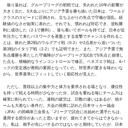
振り返れば、グループリーグの初戦では、失われた10年の影響が
大きく出た。5大会ぶりにアジア予選を勝ち抜いた日本は、ワールド
クラスのスピードに圧倒され、立ち上がりの失点で守備が混乱。経
験値のなさが如実に表れた。それでも、慣れれば対応でき、逆転勝
利に成功した（2-1で勝利）。落ち着いてボールを持てば、日本が近
年注力して来たパスワークを基盤とする攻撃でチャンスを作れるこ
とは、敗れた第2戦のウルグアイ戦（0-2）や2点差から追いついた
第3戦のイタリア戦（2-2）でも証明できた。また、アジア予選で無
失点優勝を果たした守備陣がグループリーグ3試合で5失点と崩壊し
た点も、積極的なラインコントロールで修正。ベネズエラ戦は、4バ
ックの安定感が善戦の要因となっていた。対世界の驚きを味わいな
がら、世界基準にフィットしていく順応性が見えた。
ただし、普段以上の集中力と体力を要求される場となり、優位性
を持って戦える時間が少なかった分、試合を重ねる毎にチーム力は
確実に削られていった。連戦の疲労は、日数の違いはあるが、他チ
ームも大差ない条件だ。大会の視察に訪れた日本サッカー協会
（JFA）の田嶋幸三会長も「Jリーグで試合に出始めた選手たちは、
通用する部分があったと思いますが、疲れてきてからはできなかっ
た。私は、相手が先にバテるのではないかと期待していたが、日本