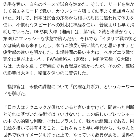
先手を奪い、自らのペースで試合を進めた。そして、リードを生か
して省エネモードで戦い、カウンターを狙って効率よく追加点を挙
げた。対して、日本は試合の序盤から相手の対応に追われて体力を
使い、不慣れなスピードへの対応に神経を使い、普段よりも早く消
耗していった。DF杉岡大暉（湘南）は、第1戦、2戦と出番がなく、
第3戦にフレッシュな状態で臨んだが、それでも「イタリア戦の後と
かは筋肉痛も来ましたし、本当に強度が高い試合だと思います」と
疲労感の違いを明かした。出場時間の長い主力は、ベネズエラ戦で
完全に足が止まった。FW岩崎悠人（京都）、MF堂安律（G大阪）
らは、大会を通して守備面でも貢献度が高かったが、その分、連戦
の影響は大きく、精度を保つのに苦労した。
指揮官は、今後の課題について「的確な判断力」というキーワー
ドを挙げた。
「日本人はテクニックが優れていると言いますけど、間違った判断
とそれに基づいた技術では（いけない）。この厳しいプレッシャー
の中での的確な判断。それにプラスして、我々の組織力である、同
じ絵を描いて共有すること。これをもっと早い年代から、ちゃんと
世界で戦うイメージを持った上で、やっていく必要がある。世界の