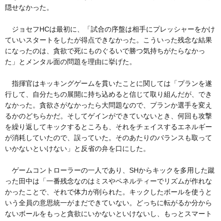
隠せなかった。
ジョセフHCは最初に、「試合の序盤は相手にプレッシャーをかけ
ていいスタートをしたが得点できなかった。こういった残念な結果
になったのは、貪欲で死にものぐるいで勝つ気持ちがたらなかっ
た」とメンタル面の問題を理由に挙げた。
指揮官はキッキングゲームを貫いたことに関しては「プランを遂
行して、自分たちの展開に持ち込めると信じて取り組んだが、でき
なかった。貪欲さがなかったら大問題なので、プランか選手を変え
るかのどちらかだ。そしてゲインができていないとき、何回も攻撃
を繰り返してキックするところも、それをチェイスするエネルギー
が消耗していたので、誤っていた。そのあたりのバランスも取って
いかないといけない」と反省の弁を口にした。
ゲームコントローラーの一人であり、SHからキックを多用した蹴
った田中は「一番残念なのはミスやペネルティーでリズムが作れな
かったことで、それで体力が削られた。キックしたボールを使うと
いう全員の意思統一がまだできていない。どっちに転がるか分から
ないボールをもっと貪欲にいかないといけないし、もっとスマート