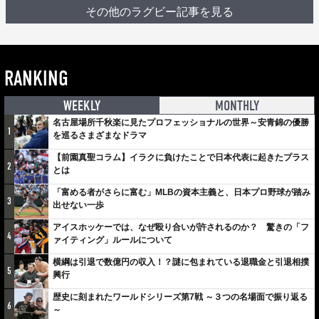
その他のラグビー記事を見る
RANKING
WEEKLY
MONTHLY
名古屋場所千秋楽に見たプロフェッショナルの世界～安青錦の優勝
1
を巡るさまざまなドラマ
【前園真聖コラム】イラクに負けたことで日本代表に起きたプラス
2
とは
「富める者がさらに富む」MLBの資本主義と、日本プロ野球が踏み
3
出せない一歩
アイスホッケーでは、なぜ殴り合いが許されるのか？ 驚きの「フ
4
ァイティング」ルールについて
横綱は引退で数億円の収入！？謎に包まれている退職金と引退相撲
5
興行
歴史に刻まれたワールドシリーズ第7戦 ～３つの名場面で振り返る
6
～