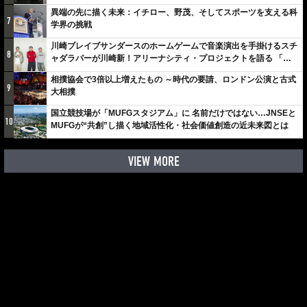
異端の先に描く未来：イチロー、野茂、そしてスポーツを支える科
7
学界の挑戦
川崎ブレイブサンダースのホームゲームで音楽演出を手掛けるスチ
8
ャダラパーが川崎新！アリーナシティ・プロジェクトを語る 「楽
しみでしかないでしょ。川崎は、ずっと成長曲線だから」
相撲協会で3倍以上増えたもの ～時代の要請、ロンドン公演と古式
9
大相撲
国立競技場が「MUFGスタジアム」に 名前だけではない…JNSEと
10
MUFGが“共創”し描く地域活性化・社会価値創造の近未来図とは
VIEW MORE