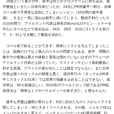
28度という暑さの中、前半は何とかクロスゲームに持ち込み、後
半勝負といきたい日本代表だったが、24分にPR伊藤平一郎が、自陣
ゴール前で不用意な反則してしまいシンビン（10分間の途中退
場）。すると一気に流れは相手に傾いてしまう。数的不利だったそ
の10分間で、アイルランド代表は身長208cmのLOデビン・トナーを
中心にモールなどで攻め込み、24分、28分、31分に3トライを挙げ
て、3－31と引き離して勝負を決めた。
ゴール前で粘ることができず、簡単にトライを与えてしまったこ
とは、組織だけでなく個人のスキルの問題でもある。前半、球際の
集中力や集散は暑さや移動と普段は慣れていないはずのアウェーの
アイルランド代表が上回っていた。テストマッチという真剣勝負に
対する意識、プライドの差が出たことは残念でならない。また日本
代表は個々のタックルの精度も悪く、成功率71％（タックル106本
中ミスタックル31本）では世界の強豪を止めることはできない。成
功率は、90％前後ほしい。2015年のワールドカップ組であるPR稲
垣啓太は「簡単なミスやペナルティーが多すぎた」と唇をかんだ。
後半も序盤は趨勢が変わらず、6分に自分たちのミスからトライを
喫してしまい３－38と大きくリードされる。その後、ジョセフHCは
メンバーを大きく変えて、ベンチメンバーだったHO庭井祐輔、FL