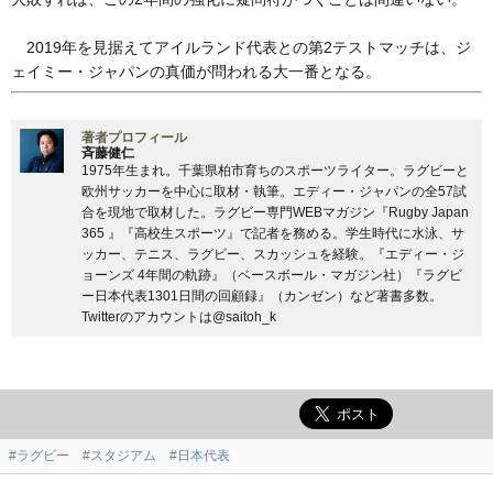
2019年を見据えてアイルランド代表との第2テストマッチは、ジ
ェイミー・ジャパンの真価が問われる大一番となる。
著者プロフィール
斉藤健仁
1975年生まれ。千葉県柏市育ちのスポーツライター。ラグビーと
欧州サッカーを中心に取材・執筆。エディー・ジャパンの全57試
合を現地で取材した。ラグビー専門WEBマガジン『Rugby Japan
365 』『高校生スポーツ』で記者を務める。学生時代に水泳、サ
ッカー、テニス、ラグビー、スカッシュを経験。『エディー・ジ
ョーンズ 4年間の軌跡』（ベースボール・マガジン社）『ラグビ
ー日本代表1301日間の回顧録』（カンゼン）など著書多数。
Twitterのアカウントは@saitoh_k
#ラグビー
#スタジアム
#日本代表