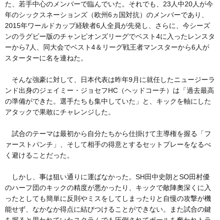
た、若手中心のメンバーで臨んでいた。それでも、23人中20人が今
年のシックスネーションズ（欧州6ヵ国対抗）のメンバーであり、
2015年ワールドカップ経験者6人全員が先発し、さらに、今シーズ
ンのラグビー版のチャンピオンズリーグでベスト4に入ったレンスタ
ーから7人、同大会でベスト4＆リーグ戦王者マンスターから6人が
スターターに名を連ねた。
そんな強豪に対して、日本代表は昨年9月に就任したニュージーラ
ンド出身のジェイミー・ジョセフHC（ヘッドコーチ）は「過去最高
の準備ができた。選手たちも集中していた」と、キックを軸にした
アタックで果敢にチャレンジした。
試合のテーマは最初から自分たちから仕掛けて主導権を握る「フ
ァーストパンチ」、そして相手の得意とするセットプレーをなるべ
く避けることだった。
しかし、事は狙い通りに運ばなかった。SH田中史朗とSO田村優
のハーフ団のキックの精度が悪かったり、キックで敵陣奧深くに入
ったとしても簡単に反則やミスをしてしまったりと自慢の攻撃が機
能せず、なかなか得点に結びつけることができない。また試合の鍵
を握ると思われていたスクラムでも圧倒されてボールを奪われトラ