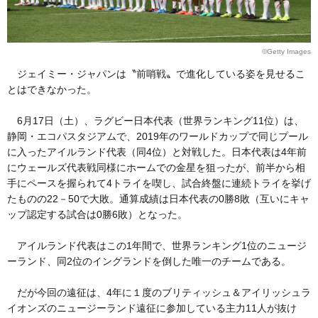
©Getty Images
ジェイミー・ジャパンは〝前哨戦〟で進化している姿を見せるこ
とはできなかった。
6月17日（土）、ラグビー日本代表（世界ランキング11位）は、
静岡・エコパスタジアムで、2019年のワールドカップで同じプール
に入ったアイルランド代表（同4位）と対戦した。日本代表は4年前
にウェールズ代表戦同様にホームでの金星を狙ったが、前半から相
手にペースを握られて4トライを喫し、試合終盤に連続トライを挙げ
たものの22－50で大敗。通算成績は日本代表の0勝8敗（互いにキャ
ップ認定する試合は0勝6敗）となった。
アイルランド代表はこの1年間で、世界ランキング1位のニュージ
ーランド、同2位のイングランドを倒した唯一のチームである。
だが今回の遠征は、4年に１度のブリティッシュ＆アイリッシュラ
イオンズのニュージーランド遠征に参加している主力11人が抜け