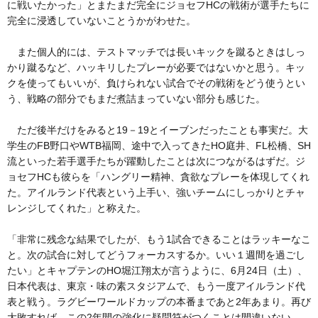
に戦いたかった」とまたまだ完全にジョセフHCの戦術が選手たちに
完全に浸透していないことうかがわせた。
また個人的には、テストマッチでは長いキックを蹴るときはしっ
かり蹴るなど、ハッキリしたプレーが必要ではないかと思う。キッ
クを使ってもいいが、負けられない試合でその戦術をどう使うとい
う、戦略の部分でもまだ煮詰まっていない部分も感じた。
ただ後半だけをみると19－19とイーブンだったことも事実だ。大
学生のFB野口やWTB福岡、途中で入ってきたHO庭井、FL松橋、SH
流といった若手選手たちが躍動したことは次につながるはずだ。ジ
ョセフHCも彼らを「ハングリー精神、貪欲なプレーを体現してくれ
た。アイルランド代表という上手い、強いチームにしっかりとチャ
レンジしてくれた」と称えた。
「非常に残念な結果でしたが、もう1試合できることはラッキーなこ
と。次の試合に対してどうフォーカスするか。いい１週間を過ごし
たい」とキャプテンのHO堀江翔太が言うように、6月24日（土）、
日本代表は、東京・味の素スタジアムで、もう一度アイルランド代
表と戦う。ラグビーワールドカップの本番まであと2年あまり。再び
大敗すれば、この2年間の強化に疑問符がつくことは間違いない。