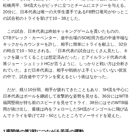
松橋周平、SH流大らがピッチに立つとチームにエナジーを与える。
20分に、日本代表は唯一の大学生選手であるFB野口竜司がやっとこ
の試合初のトライを挙げて10－38とした。
この試合、日本代表は終始キッキングゲームを貫いたものの、
CTBデレック・カーペンター、途中出場のSO松田力也の中途半端な
キックからカウンターを許し、相手に簡単にトライを献上し、32分
の時点で10－50とされる。「日本代表の試合はたくさん見たし、キ
ックを蹴ってくることは想定済みだった」とアイルランド代表の名
将ジョー・シュミットHCが言うように、しっかりと戦い方は分析さ
れていた。まだ日本代表は、相手や戦術が上手くいっていない状況
の中で、試合途中でプランを変えるという術はなかった。
だが、残り10分弱、相手が疲れてきたこともあり、SH流を中心に
日本代表はボールを継続して攻撃的な姿勢を見せる。36分にはWTB
福岡堅樹が持ち前のスピードを見せてトライ、38分にはそのWTB福
岡が抜け出し、最後は内をフォローしたSH流がインゴールに飛び込
んでトライを挙げて22－50としたところでノーサイドを迎えた。
1週間後の第2戦につながる若手の躍動