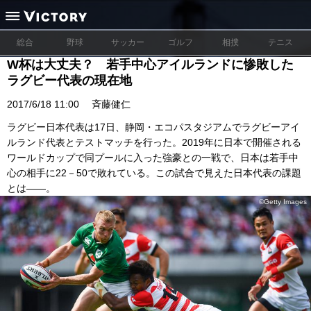
総合
野球
サッカー
ゴルフ
相撲
テニス
W杯は大丈夫？ 若手中心アイルランドに惨敗した
ラグビー代表の現在地
2017/6/18 11:00
斉藤健仁
ラグビー日本代表は17日、静岡・エコパスタジアムでラグビーアイ
ルランド代表とテストマッチを行った。2019年に日本で開催される
ワールドカップで同プールに入った強豪との一戦で、日本は若手中
心の相手に22－50で敗れている。この試合で見えた日本代表の課題
とは――。
©Getty Images