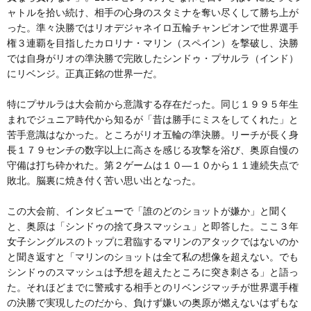
ャトルを拾い続け、相手の心身のスタミナを奪い尽くして勝ち上が
った。準々決勝ではリオデジャネイロ五輪チャンピオンで世界選手
権３連覇を目指したカロリナ・マリン（スペイン）を撃破し、決勝
では自身がリオの準決勝で完敗したシンドゥ・プサルラ（インド）
にリベンジ。正真正銘の世界一だ。
特にプサルラは大会前から意識する存在だった。同じ１９９５年生
まれでジュニア時代から知るが「昔は勝手にミスをしてくれた」と
苦手意識はなかった。ところがリオ五輪の準決勝。リーチが長く身
長１７９センチの数字以上に高さを感じる攻撃を浴び、奥原自慢の
守備は打ち砕かれた。第２ゲームは１０―１０から１１連続失点で
敗北。脳裏に焼き付く苦い思い出となった。
この大会前、インタビューで「誰のどのショットが嫌か」と聞く
と、奥原は「シンドゥの捨て身スマッシュ」と即答した。ここ３年
女子シングルスのトップに君臨するマリンのアタックではないのか
と聞き返すと「マリンのショットは全て私の想像を超えない。でも
シンドゥのスマッシュは予想を超えたところに突き刺さる」と語っ
た。それほどまでに警戒する相手とのリベンジマッチが世界選手権
の決勝で実現したのだから、負けず嫌いの奥原が燃えないはずもな