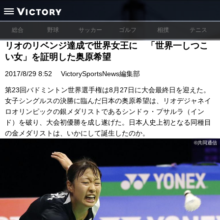
総合
野球
サッカー
ゴルフ
相撲
テニス
リオのリベンジ達成で世界女王に 「世界一しつこ
い女」を証明した奥原希望
2017/8/29 8:52
VictorySportsNews編集部
第23回バドミントン世界選手権は8月27日に大会最終日を迎えた。
女子シングルスの決勝に臨んだ日本の奥原希望は、リオデジャネイ
ロオリンピックの銀メダリストであるシンドゥ・プサルラ（イン
ド）を破り、大会初優勝を成し遂げた。日本人史上初となる同種目
の金メダリストは、いかにして誕生したのか。
©共同通信