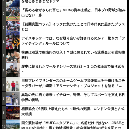
を巡るさまざまなドラマ
「富める者がさらに富む」MLBの資本主義と、日本プロ野球が踏み
2
出せない一歩
【前園真聖コラム】イラクに負けたことで日本代表に起きたプラス
3
とは
アイスホッケーでは、なぜ殴り合いが許されるのか？ 驚きの「フ
4
ァイティング」ルールについて
横綱は引退で数億円の収入！？謎に包まれている退職金と引退相撲
5
興行
歴史に刻まれたワールドシリーズ第7戦 ～３つの名場面で振り返る
6
～
川崎ブレイブサンダースのホームゲームで音楽演出を手掛けるスチ
7
ャダラパーが川崎新！アリーナシティ・プロジェクトを語る 「楽
しみでしかないでしょ。川崎は、ずっと成長曲線だから」
異端の先に描く未来：イチロー、野茂、そしてスポーツを支える科
8
学界の挑戦
相撲協会で3倍以上増えたもの ～時代の要請、ロンドン公演と古式
9
大相撲
国立競技場が「MUFGスタジアム」に 名前だけではない…JNSEと
10
MUFGが“共創”し描く地域活性化・社会価値創造の近未来図とは