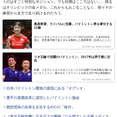
うのはすごく特別なポジション。でも目標はここではない」。残る
はオリンピックの金メダル。これからもおごることなく、朝イチの
練習から全力で走り続けるのだろう。
奥原希望、ライバルに完勝。バドミントン界を牽引する
22歳
ダイハツヨネックスジャパンオープン2017は22日、大会3日目を
迎え、世界選手権で金メダルを獲得した奥原希望（日本ユニシス）
は、インドのシンドゥ・プサルラと対戦した。圧倒的な身体能力を
誇るライバルを相手にストレート勝ちを収め、ベスト8に勝ち進ん
VICTORY ALL SPORTS NEWS
だ奥原は、日本のバドミントン界を力強く牽引している。
リオ五輪で活躍のバドミントン、2017年は男子複に注
目
昨夏、リオデジャネイロオリンピックでの活躍で日本列島を沸かせ
たバドミントン。最大のビッグイベントを終え2017年は再始動の
年となる。再編成によってメダルの期待が高まる男子ダブルス園田
啓悟、嘉村健士組と遠藤由大、渡辺勇大組の2組が、2020年東京オ
VICTORY ALL SPORTS NEWS
リンピックへの戦いを早くも始めている。
日本バドミントン躍進の源流にある「オグシオ」
選手の意識改革に成功したバドミントン協会
競技団体の未来を左右するIOCの「格付」
［東京五輪危機］玉木正之の警鐘「口を閉ざした主要メディア」