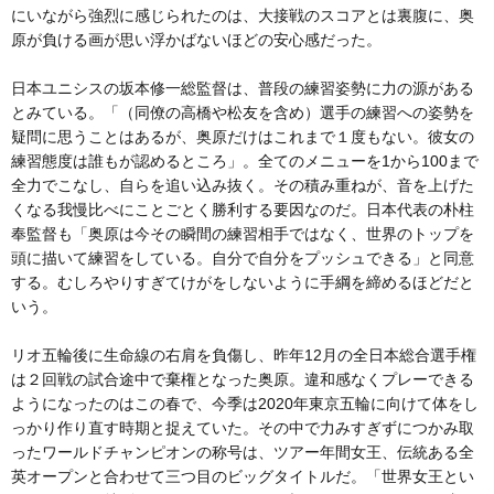
にいながら強烈に感じられたのは、大接戦のスコアとは裏腹に、奥
原が負ける画が思い浮かばないほどの安心感だった。
日本ユニシスの坂本修一総監督は、普段の練習姿勢に力の源がある
とみている。「（同僚の高橋や松友を含め）選手の練習への姿勢を
疑問に思うことはあるが、奥原だけはこれまで１度もない。彼女の
練習態度は誰もが認めるところ」。全てのメニューを1から100まで
全力でこなし、自らを追い込み抜く。その積み重ねが、音を上げた
くなる我慢比べにことごとく勝利する要因なのだ。日本代表の朴柱
奉監督も「奥原は今その瞬間の練習相手ではなく、世界のトップを
頭に描いて練習をしている。自分で自分をプッシュできる」と同意
する。むしろやりすぎてけがをしないように手綱を締めるほどだと
いう。
リオ五輪後に生命線の右肩を負傷し、昨年12月の全日本総合選手権
は２回戦の試合途中で棄権となった奥原。違和感なくプレーできる
ようになったのはこの春で、今季は2020年東京五輪に向けて体をし
っかり作り直す時期と捉えていた。その中で力みすぎずにつかみ取
ったワールドチャンピオンの称号は、ツアー年間女王、伝統ある全
英オープンと合わせて三つ目のビッグタイトルだ。「世界女王とい