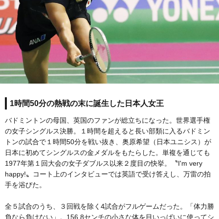
1時間50分の熱戦の末に誕生した日本人女王
バドミントンの母国、英国のファンが総立ちになった。世界選手権
の女子シングルス決勝。１時間を超えると長い部類に入るバドミン
トンの試合で１時間50分を戦い抜き、奥原希望（日本ユニシス）が
日本に初めてシングルスの金メダルをもたらした。単複を通じても
1977年第１回大会の女子ダブルス以来２度目の快挙。〝I'm very
happy!〟コート上のインタビューでは英語で受け答えし、万雷の拍
手を浴びた。
全５試合のうち、３回戦を除く4試合がフルゲームだった。「体力勝
負なら負けない」。156.8センチの小さな体を目いっぱいに使ってシ