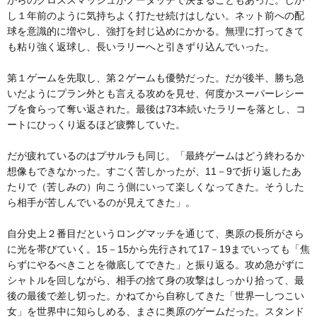
からのクロススマッシュがノータッチで決まることもあった。しか
し１年前のように気持ちよく打たせ続けはしない。ネット前への配
球を意識的に増やし、強打を封じ込めにかかる。無理に打ってきて
も粘り強く返球し、長いラリーへと引きずり込んでいった。
第１ゲームを先取し、第２ゲームも優勢だった。だが後半、勝ち急
いだようにプラン外とも言える攻めを見せ、何度かスーパーレシー
ブを食らって奪い返された。最後は73本続いたラリーを落とし、コ
ートにひっくり返るほど疲弊していた。
だが疲れているのはプサルラも同じ。「最終ゲームはどう終わるか
想像もできなかった。すごく苦しかったが、11－9で折り返したあ
たりで（苦しみの）向こう側にいって楽しくなってきた。そうした
ら相手が苦しんでいるのが見えてきた」。
自分史上２番目だというロングマッチを通じて、奥原の長所がさら
に光を帯びていく。15－15から先行されて17－19までいっても「焦
らずにやるべきことを徹底してできた」と振り返る。攻め急がずに
シャトルを回しながら、相手の捨て身の攻撃はしっかり拾って、最
後の最後で差し切った。かねてから自称してきた「世界一しつこい
女」を世界中に知らしめる、まさに奥原のゲームだった。スタンド