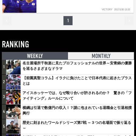
VICTORY
2017/1/30 13:33
1
RANKING
WEEKLY
MONTHLY
名古屋場所千秋楽に見たプロフェッショナルの世界～安青錦の優勝
1
を巡るさまざまなドラマ
【前園真聖コラム】イラクに負けたことで日本代表に起きたプラス
2
とは
アイスホッケーでは、なぜ殴り合いが許されるのか？ 驚きの「フ
3
ァイティング」ルールについて
横綱は引退で数億円の収入！？謎に包まれている退職金と引退相撲
4
興行
歴史に刻まれたワールドシリーズ第7戦 ～３つの名場面で振り返る
5
～