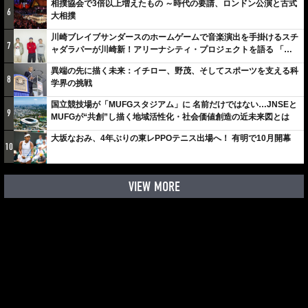
相撲協会で3倍以上増えたもの ～時代の要請、ロンドン公演と古式
6
大相撲
川崎ブレイブサンダースのホームゲームで音楽演出を手掛けるスチ
7
ャダラパーが川崎新！アリーナシティ・プロジェクトを語る 「楽
しみでしかないでしょ。川崎は、ずっと成長曲線だから」
異端の先に描く未来：イチロー、野茂、そしてスポーツを支える科
8
学界の挑戦
国立競技場が「MUFGスタジアム」に 名前だけではない…JNSEと
9
MUFGが“共創”し描く地域活性化・社会価値創造の近未来図とは
大坂なおみ、4年ぶりの東レPPOテニス出場へ！ 有明で10月開幕
10
VIEW MORE