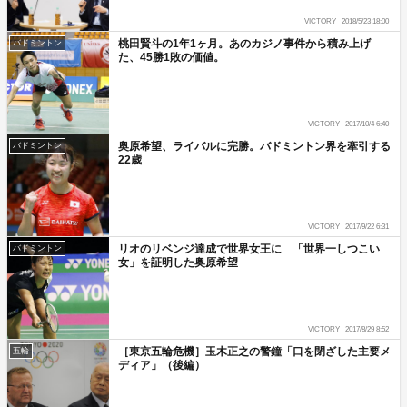
VICTORY
2018/5/23 18:00
桃田賢斗の1年1ヶ月。あのカジノ事件から積み上げ
バドミントン
た、45勝1敗の価値。
VICTORY
2017/10/4 6:40
奥原希望、ライバルに完勝。バドミントン界を牽引する
バドミントン
22歳
VICTORY
2017/9/22 6:31
リオのリベンジ達成で世界女王に 「世界一しつこい
バドミントン
女」を証明した奥原希望
VICTORY
2017/8/29 8:52
［東京五輪危機］玉木正之の警鐘「口を閉ざした主要メ
五輪
ディア」（後編）