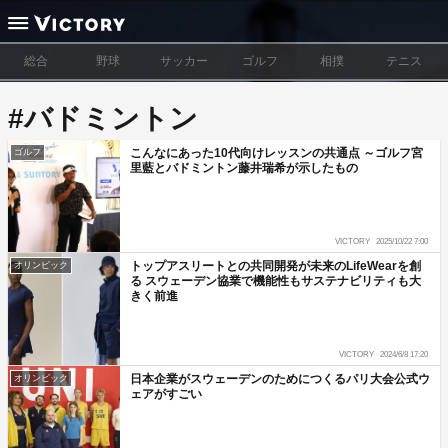
総合
野球
サッカー
ゴルフ
相撲
テニス
#バドミントン
こんなにあった10代向けレッスンの共通点 ～ゴルフ宮
ゴルフ
里藍とバドミントン藤井瑞希が示したもの
VICTORY
2025/10/22 7:00
トップアスリートとの共同開発が未来のLifeWearを創
オリンピック
る スウェーデン協業で機能性もサステナビリティも大
きく前進
VICTORY
2024/6/8 17:20
日本企業がスウェーデンのためにつくるパリ大会公式ウ
オリンピック
ェアがすごい