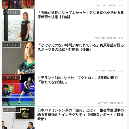
VICTORY
2024/5/27 14:05
「五輪が延期になってよかった」更なる進化を見せる奥
バドミントン
原希望の決意【前編】
VICTORY
2020/10/31 12:00
「かけがえのない時間が奪われている」奥原希望が語る
バドミントン
スポーツ界の現状と打開策（後編）
VICTORY
2020/10/31 12:00
世界ランク1位になった「フクヒロ」、2連続の銀で
バドミントン
「敗れてなお強し」
VICTORY
2018/8/13 8:00
日本バドミントン界の「進化」とは？ 協会専務理事の
バドミントン
語る育成強化とインテグリティ（NSBCレポート／銭谷
欽治）