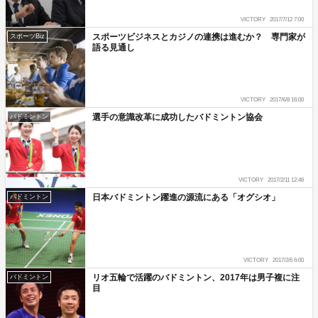
VICTORY
2017/7/12 7:00
スポーツビジネスとカジノの連携は進むか？ 専門家が
スポーツBiz
語る見通し
VICTORY
2017/6/8 16:00
選手の意識改革に成功したバドミントン協会
バドミントン
VICTORY
2017/2/11 12:46
日本バドミントン躍進の源流にある「オグシオ」
バドミントン
VICTORY
2017/2/6 6:00
リオ五輪で活躍のバドミントン、2017年は男子複に注
バドミントン
目