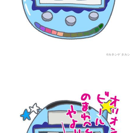
©カネシゲ タカシ