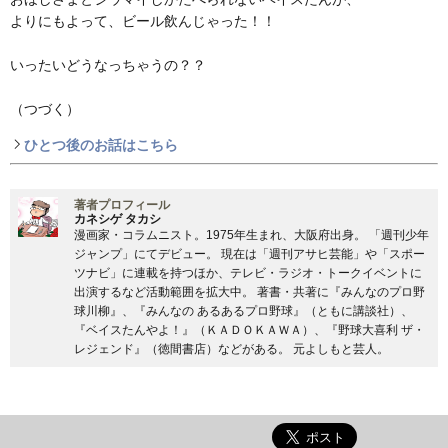
よりにもよって、ビール飲んじゃった！！
いったいどうなっちゃうの？？
（つづく）
ひとつ後のお話はこちら
著者プロフィール
カネシゲ タカシ
漫画家・コラムニスト。1975年生まれ、大阪府出身。 「週刊少年
ジャンプ」にてデビュー。 現在は「週刊アサヒ芸能」や「スポー
ツナビ」に連載を持つほか、テレビ・ラジオ・トークイベントに
出演するなど活動範囲を拡大中。 著書・共著に『みんなのプロ野
球川柳』、『みんなの あるあるプロ野球』（ともに講談社）、
『ベイスたんやよ！』（ＫＡＤＯＫＡＷＡ）、『野球大喜利 ザ・
レジェンド』（徳間書店）などがある。 元よしもと芸人。