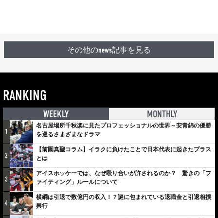
その他のnews記事を見る
RANKING
WEEKLY
MONTHLY
名古屋場所千秋楽に見たプロフェッショナルの世界～安青錦の優勝
1
を巡るさまざまなドラマ
【前園真聖コラム】イラクに負けたことで日本代表に起きたプラス
2
とは
アイスホッケーでは、なぜ殴り合いが許されるのか？ 驚きの「フ
3
ァイティング」ルールについて
横綱は引退で数億円の収入！？謎に包まれている退職金と引退相撲
4
興行