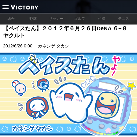
総合
野球
サッカー
ゴルフ
相撲
テニス
【ベイスたん】２０１２年６月２６日DeNA ６−８
ヤクルト
2012/6/26 0:00
カネシゲ タカシ