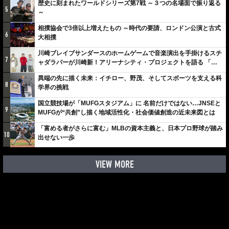
歴史に刻まれたワールドシリーズ第7戦 ～３つの名場面で振り返る
5
～
相撲協会で3倍以上増えたもの ～時代の要請、ロンドン公演と古式
6
大相撲
川崎ブレイブサンダースのホームゲームで音楽演出を手掛けるスチ
7
ャダラパーが川崎新！アリーナシティ・プロジェクトを語る 「楽
しみでしかないでしょ。川崎は、ずっと成長曲線だから」
異端の先に描く未来：イチロー、野茂、そしてスポーツを支える科
8
学界の挑戦
国立競技場が「MUFGスタジアム」に 名前だけではない…JNSEと
9
MUFGが“共創”し描く地域活性化・社会価値創造の近未来図とは
「富める者がさらに富む」MLBの資本主義と、日本プロ野球が踏み
10
出せない一歩
VIEW MORE