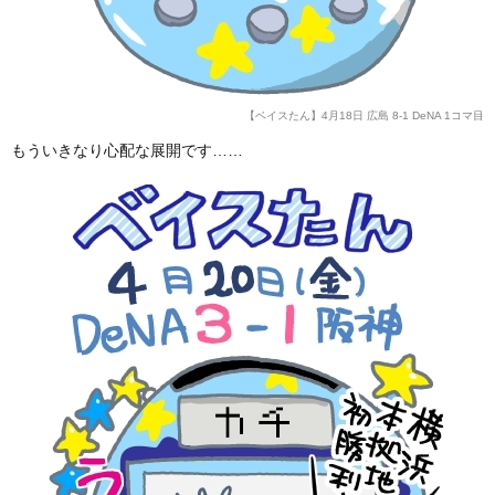
【ベイスたん】4月18日 広島 8-1 DeNA 1コマ目
もういきなり心配な展開です……