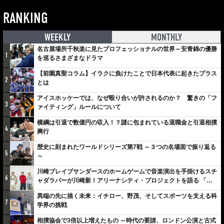
RANKING
WEEKLY
MONTHLY
名古屋場所千秋楽に見たプロフェッショナルの世界～安青錦の優勝
1
を巡るさまざまなドラマ
【前園真聖コラム】イラクに負けたことで日本代表に起きたプラス
2
とは
アイスホッケーでは、なぜ殴り合いが許されるのか？ 驚きの「フ
3
ァイティング」ルールについて
横綱は引退で数億円の収入！？謎に包まれている退職金と引退相撲
4
興行
歴史に刻まれたワールドシリーズ第7戦 ～３つの名場面で振り返る
5
～
川崎ブレイブサンダースのホームゲームで音楽演出を手掛けるスチ
6
ャダラパーが川崎新！アリーナシティ・プロジェクトを語る 「楽
しみでしかないでしょ。川崎は、ずっと成長曲線だから」
異端の先に描く未来：イチロー、野茂、そしてスポーツを支える科
7
学界の挑戦
相撲協会で3倍以上増えたもの ～時代の要請、ロンドン公演と古式