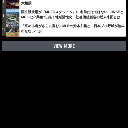
8
大相撲
国立競技場が「MUFGスタジアム」に 名前だけではない…JNSEと
9
MUFGが“共創”し描く地域活性化・社会価値創造の近未来図とは
「富める者がさらに富む」MLBの資本主義と、日本プロ野球が踏み
10
出せない一歩
VIEW MORE