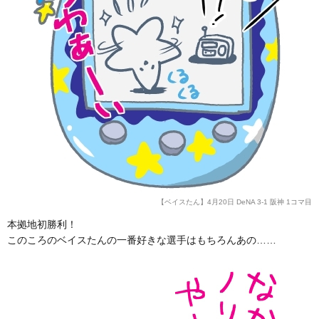
【ベイスたん】4月20日 DeNA 3-1 阪神 1コマ目
本拠地初勝利！
このころのベイスたんの一番好きな選手はもちろんあの……