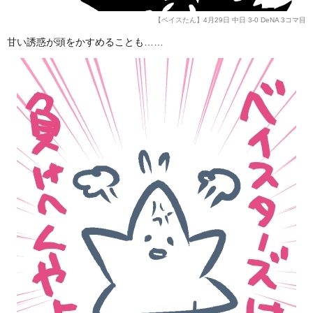
【ベイスたん】4月29日 中日 3-0 DeNA 3コマ目
甘い誘惑が頭をかすめることも……