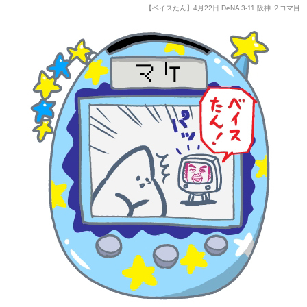
【ベイスたん】4月22日 DeNA 3-11 阪神 ２コマ目