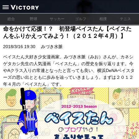
総合
野球
サッカー
ゴルフ
相撲
テニス
命をかけて応援！？ 初登場ベイスたん【ベイスた
んをふりかえってみよう！（２０１２年４月）】
2018/3/16 19:30
みづき水脈
ベイスたん大好き少女漫画家、みづき水脈（みお）さんが、カネシ
ゲタカシ先生の人気漫画「ベイスたん」の歴史を振り返ります。今
やAクラス入りの常連となったと言っても良い、横浜DeNAベイスタ
ーズの思い出とともに歩みを辿っていきましょう。まずは２０１２
年４月の「ベイスたん」です。
©みづき水脈