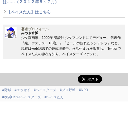
は……（２０１２年５～７月）
【ベイスたん】はこちら
著者プロフィール
みづき水脈
少女漫画家。1990年 講談社 少女フレンドにてデビュー。 代表作
『綾。ホステス、18歳。』『ヒールの折れたシンデレラ』など。
現在はweb雑誌での連載準備中。横浜生まれ横浜育ち。 Twitterで
ベイスたんの存在を知り、ベイスターズファンに。
#野球
#エッセイ
#ベイスターズ
#プロ野球
#NPB
#横浜DeNAベイスターズ
#ベイスたん