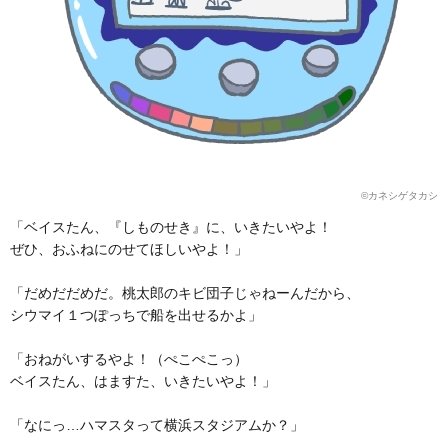
©カネシゲタカシ
「ベイスたん、『しものせき』に、いきたいやよ！
ぜひ、おふねにのせてほしいやよ！」
「だめだだめだ。桃太郎のキビ団子じゃねーんだから、
シウマイ１つぽっちで船を出せるかよ」
「おねがいするやよ！（ぺこぺこっ）
ベイスたん、はますた、いきたいやよ！」
「なにっ…ハマスタって横浜スタジアムか？」