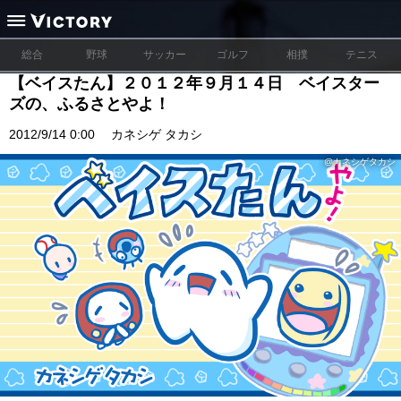
総合
野球
サッカー
ゴルフ
相撲
テニス
【ベイスたん】２０１２年９月１４日 ベイスター
ズの、ふるさとやよ！
2012/9/14 0:00
カネシゲ タカシ
@カネシゲタカシ