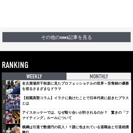
その他のnews記事を見る
RANKING
WEEKLY
MONTHLY
名古屋場所千秋楽に見たプロフェッショナルの世界～安青錦の優勝
1
を巡るさまざまなドラマ
【前園真聖コラム】イラクに負けたことで日本代表に起きたプラス
2
とは
アイスホッケーでは、なぜ殴り合いが許されるのか？ 驚きの「フ
3
ァイティング」ルールについて
横綱は引退で数億円の収入！？謎に包まれている退職金と引退相撲
4
興行