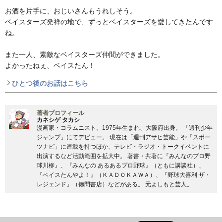
お酒を片手に、おじいさんもうれしそう。
ベイスターズ発祥の地で、ずっとベイスターズを愛してきたんです
ね。
また一人、素敵なベイスターズ仲間ができました。
よかったねぇ、ベイスたん！
ひとつ後のお話はこちら
著者プロフィール
カネシゲ タカシ
漫画家・コラムニスト。1975年生まれ、大阪府出身。 「週刊少年
ジャンプ」にてデビュー。 現在は「週刊アサヒ芸能」や「スポー
ツナビ」に連載を持つほか、テレビ・ラジオ・トークイベントに
出演するなど活動範囲を拡大中。 著書・共著に『みんなのプロ野
球川柳』、『みんなの あるあるプロ野球』（ともに講談社）、
『ベイスたんやよ！』（ＫＡＤＯＫＡＷＡ）、『野球大喜利 ザ・
レジェンド』（徳間書店）などがある。 元よしもと芸人。