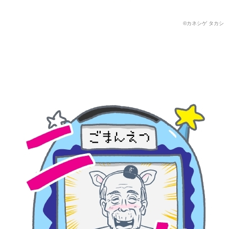
©カネシゲ タカシ