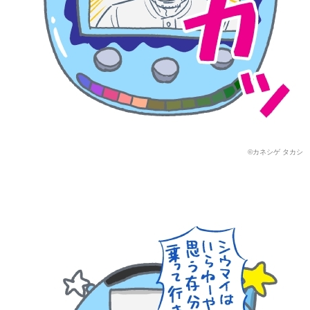
©カネシゲ タカシ