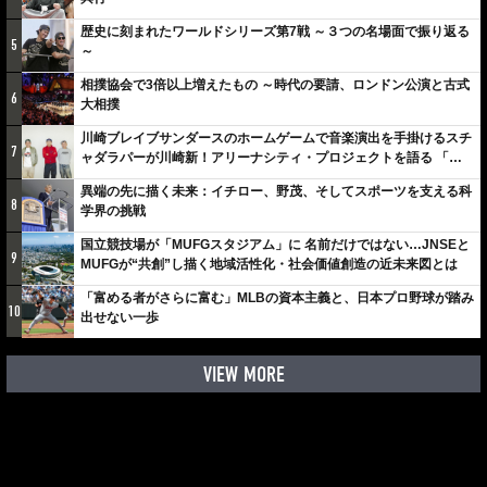
歴史に刻まれたワールドシリーズ第7戦 ～３つの名場面で振り返る
5
～
相撲協会で3倍以上増えたもの ～時代の要請、ロンドン公演と古式
6
大相撲
川崎ブレイブサンダースのホームゲームで音楽演出を手掛けるスチ
7
ャダラパーが川崎新！アリーナシティ・プロジェクトを語る 「楽
しみでしかないでしょ。川崎は、ずっと成長曲線だから」
異端の先に描く未来：イチロー、野茂、そしてスポーツを支える科
8
学界の挑戦
国立競技場が「MUFGスタジアム」に 名前だけではない…JNSEと
9
MUFGが“共創”し描く地域活性化・社会価値創造の近未来図とは
「富める者がさらに富む」MLBの資本主義と、日本プロ野球が踏み
10
出せない一歩
VIEW MORE