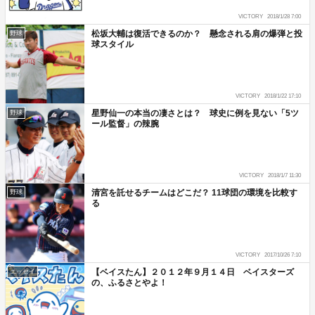
VICTORY
2018/1/28 7:00
松坂大輔は復活できるのか？ 懸念される肩の爆弾と投
野球
球スタイル
VICTORY
2018/1/22 17:10
星野仙一の本当の凄さとは？ 球史に例を見ない「5ツ
野球
ール監督」の辣腕
VICTORY
2018/1/7 11:30
清宮を託せるチームはどこだ？ 11球団の環境を比較す
野球
る
VICTORY
2017/10/26 7:10
【ベイスたん】２０１２年９月１４日 ベイスターズ
エッセイ
の、ふるさとやよ！