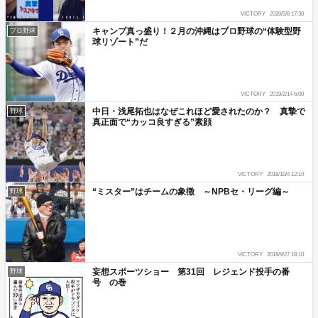
VICTORY
2020/5/8 17:30
キャンプ真っ盛り！２月の沖縄はプロ野球の“体験型野
プロ野球
球リゾート”だ
VICTORY
2019/2/14 6:00
中日・浅尾拓也はなぜこれほど愛されたのか？ 真摯で
野球
真正面で“カッコ良すぎる”素顔
VICTORY
2018/10/4 12:10
“ミスター”はチームの象徴 ～NPBセ・リーグ編～
野球
VICTORY
2018/9/27 18:10
妄想スポーツショー 第31回 レジェンド投手の番
野球
号 の巻