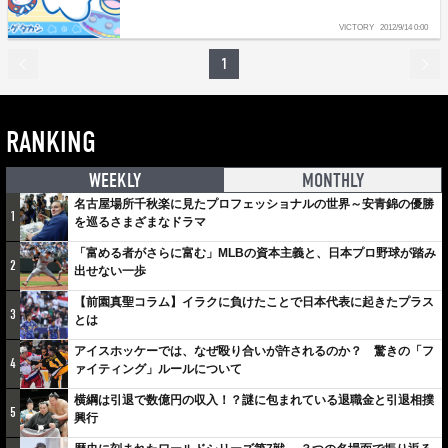
VICTORY
2012/9/14 0:00
1
RANKING
WEEKLY
MONTHLY
名古屋場所千秋楽に見たプロフェッショナルの世界～安青錦の優勝
1
を巡るさまざまなドラマ
「富める者がさらに富む」MLBの資本主義と、日本プロ野球が踏み
2
出せない一歩
【前園真聖コラム】イラクに負けたことで日本代表に起きたプラス
3
とは
アイスホッケーでは、なぜ殴り合いが許されるのか？ 驚きの「フ
4
ァイティング」ルールについて
横綱は引退で数億円の収入！？謎に包まれている退職金と引退相撲
5
興行