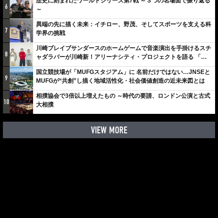
歴史に刻まれたワールドシリーズ第7戦 ～３つの名場面で振り返る
6
～
異端の先に描く未来：イチロー、野茂、そしてスポーツを支える科
7
学界の挑戦
川崎ブレイブサンダースのホームゲームで音楽演出を手掛けるスチ
8
ャダラパーが川崎新！アリーナシティ・プロジェクトを語る 「楽
しみでしかないでしょ。川崎は、ずっと成長曲線だから」
国立競技場が「MUFGスタジアム」に 名前だけではない…JNSEと
9
MUFGが“共創”し描く地域活性化・社会価値創造の近未来図とは
相撲協会で3倍以上増えたもの ～時代の要請、ロンドン公演と古式
10
大相撲
VIEW MORE