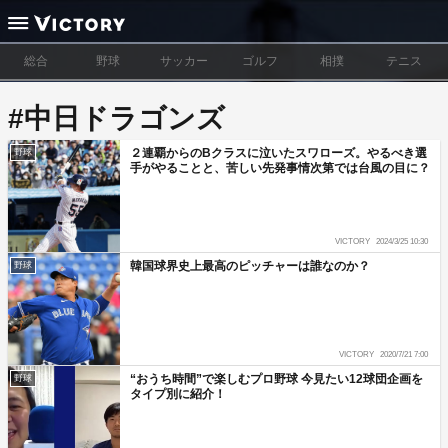
総合
野球
サッカー
ゴルフ
相撲
テニス
#中日ドラゴンズ
２連覇からのBクラスに泣いたスワローズ。やるべき選
野球
手がやることと、苦しい先発事情次第では台風の目に？
VICTORY
2024/3/25 10:30
韓国球界史上最高のピッチャーは誰なのか？
野球
VICTORY
2020/7/21 7:00
“おうち時間”で楽しむプロ野球 今見たい12球団企画を
野球
タイプ別に紹介！