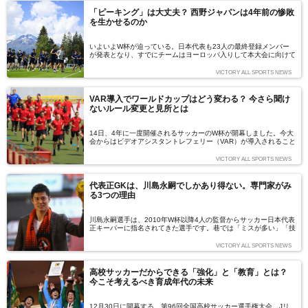
「ピーキング」は大丈夫？ 西野ジャパンは4年前の惨敗
を生かせるのか
いよいよW杯が迫っている。日本代表も23人の最終登録メンバー
が発表となり、すでにチームはヨーロッパ入りして本大会に向けて
準備を進めている。その中で気がかりなのがコンディションづくり
だ。4年前、欧州の強豪リーグで活躍する選手が増え、史上最強と
VICTORY ALL SPORTS NEWS
も言われたチームは、1勝も挙げられずにブラジルを去った。当
時、その要因に挙げられた理由のひとつが『ピーキングの失敗』だ
った。ロシアに乗り込む日本代表は、その反省をいかせているの
VAR導入でワールドカップはどう変わる？ 今さら聞け
か。日本代表を追い続ける飯間健記者に、現地での様子を伝えても
ないルール変更と見所とは
らう。（文＝飯間健）
14日、4年に一度開催されるサッカーのW杯が開幕しました。今大
会からはビデオアシスタントレフェリー（VAR）が導入されること
になっています。1986年メキシコ大会のアルゼンチン対イングラ
ンドの試合では、アルゼンチン代表のディエゴ・マラドーナ選手が
VICTORY ALL SPORTS NEWS
手で決めた得点が認められ「神の手ゴール」と呼ばれています。そ
うしたゴールが今大会ではなくなるかもしれません。このVARをは
じめ、今大会に新たに導入された大会のルールや審判目線での見所
代表正GKは、川島永嗣でしかあり得ない。専門家がみ
をまとめました。（文＝VICTORY SPORTS編集部）
る3つの理由
川島永嗣選手は、2010年W杯以降4人の監督からサッカー日本代表
正キーパーに指名されてきた選手です。巷では「ミスが多い」「技
術が低い」「Jリーグにもっと良いGKはいる」等の意見もありま
す。しかし、山野陽嗣氏（元U-20ホンジュラス代表GKコーチ）
VICTORY ALL SPORTS NEWS
は、「正GKは川島以外あり得ない」とまで言い切ります。どうい
う理由なのでしょうか？（文：山野陽嗣）
高校サッカーだからできる「強化」と「教育」とは？
今こそ考えるべき育成年代の未来
12月30日に開幕する、第96回全国高校サッカー選手権大会。Jリ