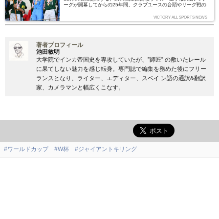
ーグが開幕してからの25年間、クラブユースの台頭やリーグ戦の
整備など、育成年代の環境は大きく様変わりしている。そのなか
で、高校サッカーは今後どう進歩していくべきか？ 今回は育成年
VICTORY ALL SPORTS NEWS
代の取材を続けるライター・大島和人氏に、「強化」と「教育」の
観点から、高校サッカーが抱える課題と可能性について執筆しても
らった。（文＝大島和人）
著者プロフィール
池田敏明
大学院でインカ帝国史を専攻していたが、”師匠” の敷いたレール
に果てしない魅力を感じ転身。専門誌で編集を務めた後にフリー
ランスとなり、ライター、エディター、スベイ ン語の通訳&翻訳
家、カメラマンと幅広くこなす。
#ワールドカップ
#W杯
#ジャイアントキリング