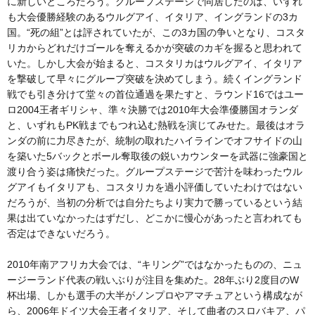
に新しいところだろう。グループステージで同居したのは、いずれ
も大会優勝経験のあるウルグアイ、イタリア、イングランドの3カ
国。“死の組”とは評されていたが、この3カ国の争いとなり、コスタ
リカからどれだけゴールを奪えるかが突破のカギを握ると思われて
いた。しかし大会が始まると、コスタリカはウルグアイ、イタリア
を撃破して早々にグループ突破を決めてしまう。続くイングランド
戦でも引き分けて堂々の首位通過を果たすと、ラウンド16ではユー
ロ2004王者ギリシャ、準々決勝では2010年大会準優勝国オランダ
と、いずれもPK戦までもつれ込む熱戦を演じてみせた。最後はオラ
ンダの前に力尽きたが、統制の取れたハイラインでオフサイドの山
を築いた5バックとボール奪取後の鋭いカウンターを武器に強豪国と
渡り合う姿は痛快だった。グループステージで苦汁を味わったウル
グアイもイタリアも、コスタリカを過小評価していたわけではない
だろうが、当初の分析では自分たちより実力で勝っているという結
果は出ていなかったはずだし、どこかに慢心があったと言われても
否定はできないだろう。
2010年南アフリカ大会では、“キリング”ではなかったものの、ニュ
ージーランド代表の戦いぶりが注目を集めた。28年ぶり2度目のW
杯出場、しかも選手の大半がノンプロやアマチュアという構成なが
ら、2006年ドイツ大会王者イタリア、そして曲者のスロバキア、パ