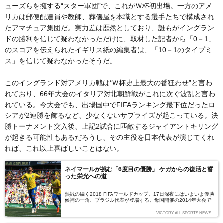
ューズらを擁する“スター軍団”で、これがＷ杯初出場。一方のアメ
リカは郵便配達員や教師、葬儀屋を本職とする選手たちで構成され
たアマチュア集団だ。実力差は歴然としており、誰もがイングラン
ドの勝利を信じて疑わなかっただけに、取材した記者から「0－1」
のスコアを伝えられたイギリス紙の編集者は、「10－1のタイプミ
ス」を信じて疑わなかったそうだ。
このイングランド対アメリカ戦は“Ｗ杯史上最大の番狂わせ”と言わ
れており、66年大会のイタリア対北朝鮮戦がこれに次ぐ波乱と言わ
れている。今大会でも、出場国中でFIFAランキング最下位だったロ
シアが2連勝を飾るなど、少なくないサプライズが起こっている。決
勝トーナメント突入後、上記2試合に匹敵するジャイアントキリング
が起きる可能性もあるだろうし、その主役を日本代表が演じてくれ
れば、これ以上喜ばしいことはない。
ネイマールが挑む「6度目の優勝」 ケガからの復活と誓
った栄光への道
熱戦の続く2018 FIFAワールドカップ。17日深夜にはいよいよ優勝
候補の一角、ブラジル代表が登場する。母国開催の2014年大会で
無念の離脱となったネイマールは、今大会に並々ならぬ想いを抱い
ている。栄光に彩られたセレソン、前人未到の「6度目の優勝」
VICTORY ALL SPORTS NEWS
へ、ネイマールの挑戦が始まる――。（文＝藤原清美）