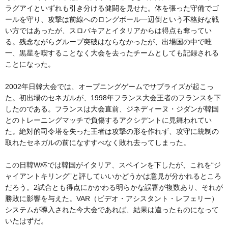
ラグアイといずれも引き分ける健闘を見せた。体を張った守備でゴ
ールを守り、攻撃は前線へのロングボール一辺倒という不格好な戦
い方ではあったが、スロバキアとイタリアからは得点も奪ってい
る。残念ながらグループ突破はならなかったが、出場国の中で唯
一、黒星を喫することなく大会を去ったチームとしても記録される
ことになった。
2002年日韓大会では、オープニングゲームでサプライズが起こっ
た。初出場のセネガルが、1998年フランス大会王者のフランスを下
したのである。フランスは大会直前、ジネディーヌ・ジダンが韓国
とのトレーニングマッチで負傷するアクシデントに見舞われてい
た。絶対的司令塔を失った王者は攻撃の形を作れず、攻守に統制の
取れたセネガルの前になすすべなく敗れ去ってしまった。
この日韓W杯では韓国がイタリア、スペインを下したが、これを“ジ
ャイアントキリング”と評していいかどうかは意見が分かれるところ
だろう。2試合とも得点にかかわる明らかな誤審が複数あり、それが
勝敗に影響を与えた。VAR（ビデオ・アシスタント・レフェリー）
システムが導入された今大会であれば、結果は違ったものになって
いたはずだ。