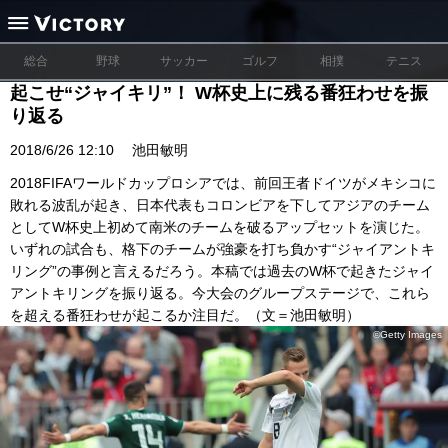
総合
野球
サッカー
ゴルフ
相撲
テニス
起こせ“ジャイキリ”！ W杯史上に残る番狂わせを振
り返る
2018/6/26 12:10
池田敏明
2018FIFAワールドカップロシアでは、前回王者ドイツがメキシコに
敗れる波乱が起き、日本代表もコロンビアを下してアジアのチーム
としてW杯史上初めて南米のチームを破るアップセットを演じた。
いずれの試合も、格下のチームが強豪を打ち負かす“ジャイアントキ
リング”の事例と言えるだろう。本稿では過去のW杯で起きたジャイ
アントキリングを振り返る。今大会のグループステージで、これら
を超える番狂わせが起こるか注目だ。（文＝池田敏明）
©Getty Images