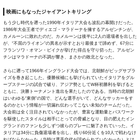
映画にもなったジャイアントキリング
もう少し時代を遡った1990年イタリア大会も波乱の幕開けだった。
1986年大会王者でディエゴ・マラドーナを擁するアルゼンチンが、
カメルーンに敗れたのだ。カメルーンは後半に2人の退場者を出した
が、“不屈のライオン”の異名が示すとおり最後まで諦めず、67分に
フランソワ・オマン・ビイクが挙げた得点を守り切った。アルゼン
チンはマラドーナの不調が響き、まさかの敗北となった。
さらに遡って1966年イングランド大会では、北朝鮮がビッグサプラ
イズを巻き起こした。優勝候補にも挙げられていたイタリアをグル
ープステージの試合で破り、アジア勢としてW杯初勝利を挙げると
ともに、決勝トーナメント進出を果たしたのである。当時の北朝鮮
はいわゆる“東側”の国で、どんな選手がいて、どんなサッカーをす
るのかという情報が一切漏れ伝わってこない未知のチームだった。
大会前は全く注目されていなかったが、豊富な運動量とパスワーク
を駆使したスタイルは相手にとっての脅威となり、目の肥えたイン
グランドのファンも少しずつ彼らのプレーに魅了されていった。イ
タリアは34分に負傷退場者を出し、残り60分近くを10人で戦わなけ
ればならなかった（当時は選手交代が認められていなかった）とは