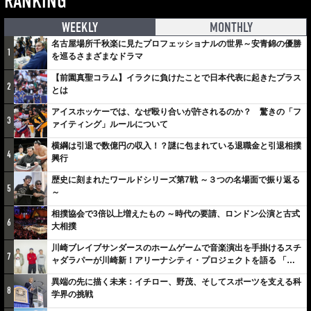
RANKING
WEEKLY
MONTHLY
名古屋場所千秋楽に見たプロフェッショナルの世界～安青錦の優勝
1
を巡るさまざまなドラマ
【前園真聖コラム】イラクに負けたことで日本代表に起きたプラス
2
とは
アイスホッケーでは、なぜ殴り合いが許されるのか？ 驚きの「フ
3
ァイティング」ルールについて
横綱は引退で数億円の収入！？謎に包まれている退職金と引退相撲
4
興行
歴史に刻まれたワールドシリーズ第7戦 ～３つの名場面で振り返る
5
～
相撲協会で3倍以上増えたもの ～時代の要請、ロンドン公演と古式
6
大相撲
川崎ブレイブサンダースのホームゲームで音楽演出を手掛けるスチ
7
ャダラパーが川崎新！アリーナシティ・プロジェクトを語る 「楽
しみでしかないでしょ。川崎は、ずっと成長曲線だから」
異端の先に描く未来：イチロー、野茂、そしてスポーツを支える科
8
学界の挑戦