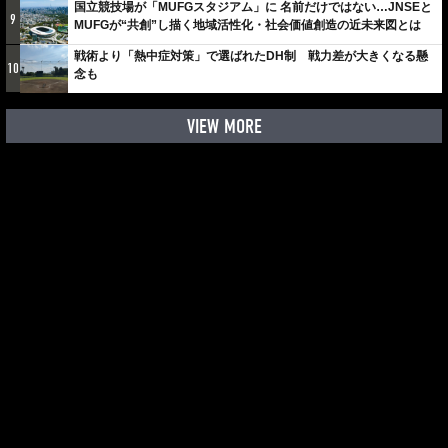
国立競技場が「MUFGスタジアム」に 名前だけではない…JNSEと
9
MUFGが“共創”し描く地域活性化・社会価値創造の近未来図とは
戦術より「熱中症対策」で選ばれたDH制 戦力差が大きくなる懸
10
念も
VIEW MORE