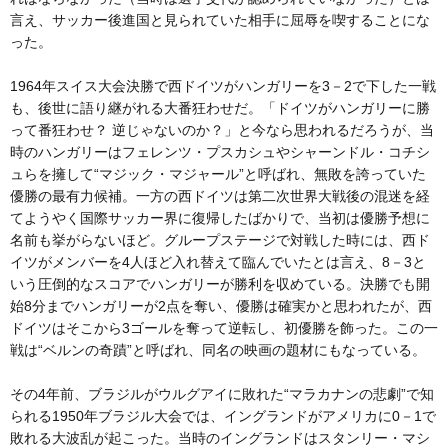
言え、サッカー後進国と見られていた相手に屈辱を喫することにな
った。
1964年スイス大会決勝で西ドイツがハンガリーを3－2で下した一戦
も、後世に語り継がれる大番狂わせだ。「ドイツがハンガリーに勝
って番狂わせ？ 逆じゃないのか？」と今なら思われるだろうが、当
時のハンガリーはフェレンツ・プスカシュやシャーンドル・コチシ
ュらを擁して“マジック・マジャール”と呼ばれ、無敗を誇っていた
優勝の最有力候補。一方の西ドイツは第二次世界大戦後の混迷を経
てようやく国際サッカー界に復帰したばかりで、当初は優勝予想に
名前も挙がらないほど。グループステージで対戦した時には、西ド
イツがメンバーを4人ほど入れ替えて臨んでいたとは言え、8－3と
いう圧倒的なスコアでハンガリーが勝利を収めている。決勝でも開
始8分までハンガリーが2点を奪い、優勝は確実かと思われたが、西
ドイツはそこから3ゴールを奪って逆転し、初優勝を飾った。この一
戦は“ベルンの奇蹟”と呼ばれ、同名の映画の題材にもなっている。
その4年前、ブラジルがウルグアイに敗れた“マラカナンの悲劇”で知
られる1950年ブラジル大会では、イングランドがアメリカに0－1で
敗れる大波乱が起こった。当時のイングランドはスタンリー・マシ