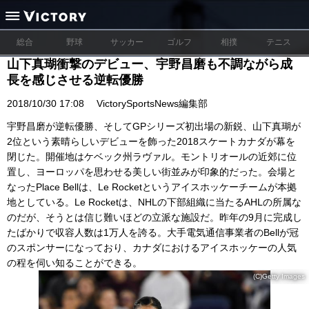
総合
野球
サッカー
ゴルフ
相撲
テニス
山下真瑚衝撃のデビュー、宇野昌磨も不調ながら成
長を感じさせる逆転優勝
2018/10/30 17:08
VictorySportsNews編集部
宇野昌磨が逆転優勝、そしてGPシリーズ初出場の新鋭、山下真瑚が
2位という素晴らしいデビューを飾った2018スケートカナダが幕を
閉じた。開催地はケベック州ラヴァル。モントリオールの近郊に位
置し、ヨーロッパを思わせる美しい街並みが印象的だった。会場と
なったPlace Bellは、Le Rocketというアイスホッケーチームが本拠
地としている。Le Rocketは、NHLの下部組織に当たるAHLの所属な
のだが、そうとは信じ難いほどの立派な施設だ。昨年の9月に完成し
たばかりで収容人数は1万人を誇る。大手電気通信事業者のBellが冠
のスポンサーになっており、カナダにおけるアイスホッケーの人気
の程を伺い知ることができる。
(C)Getty Images