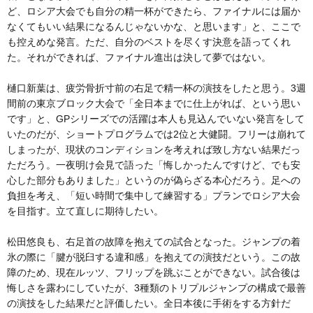
ど、ロシア大会でも自分の精一杯ができたら、ファイナルには届か
なくてもいい結果になるんじゃないかな、と思います」と、ここで
も控えめな発言。ただ、自分のベストを尽くす決意を語ってくれ
た。それができれば、ファイナル進出は決して夢ではない。
樋口新葉は、疲労骨折寸前の右足で精一杯の演技をしたと思う。3週
間前の東京ブロック大会で「全日本までに仕上がれば、という思い
です」と、GPシリーズでの活躍は本人も見込んでいない発言をして
いたのだが、ショートプログラムでは2位と大健闘。フリーは崩れて
しまったが、現状のコンディションを考えれば致し方ない結果だっ
ただろう。一夜明け会見で語った「悔しかったんですけど、でも安
心した部分もありました」というのが偽らざる本心だろう。足への
負担を考え、「短い時間で集中して練習する」プランでロシア大会
を目指す。立て直しに期待したい。
松田悠良も、右足首の故障を抱えての試合となった。ジャンプの着
氷の際に「腱が脱臼する違和感」を抱えての演技だという。この故
障のため、現在ルッツ、フリップを跳ぶことができない。試合後は
悔しさを露わにしていたが、3種類のトリプルジャンプの構成で最善
の演技をした結果だと評価したい。全日本後に手術をする方針だ