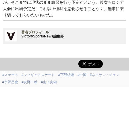
が、そこまでは現状のまま練習を行う予定だという。彼女もロシア
大会に出場予定だ。これ以上怪我を悪化させることなく、無事に乗
り切ってもらいたいものだ。
著者プロフィール
VictorySportsNews編集部
#スケート
#フィギュアスケート
#下部組織
#中国
#ネイサン・チェン
#宇野昌磨
#友野一希
#山下真瑚