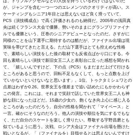
は、トリプルアクセルなどの大技を持っているわけではないのだ
が、ジャンプを含む一つ一つのエレメンツのクオリティが高い。ス
ケーティングもシニア1年目とは思えないほど良く滑っていて、
PCS（演技構成点）で高く評価されるのも納得だ。2005年の浅田真
央は続くフランス大会で優勝、勢いそのままにグランプリファイナ
ルでも優勝という、圧巻のシニアデビューとなったのだ。さすがに
同様のことを山下選手に期待するのは酷だが、ファイナル出場は現
実味を帯びてきたと言える。ただ山下選手はとても控えめな性格
で、素晴らしい演技をした後の取材でも反省点ばかり口にする。今
回も素晴らしい演技で新旧女王二人と表彰台に立った感想を聞かれ
て、「嬉しいんですけど、下の点（PCS）もまだまだ上げて行ける
ところがあると思うので、回転不足もなくして、もっと点数を上げ
ていかないといけないなと思います」。1位、トゥクタミシェワとの
点差はわずか0.26。世界女王を僅差まで追い詰めたにもかかわらず
この発言。これには、それまで笑顔で話していた世界女王二人も神
妙な顔になったほどだ。15歳の少女の、飽くなき向上心に感じ入る
ところがあったのだろう。自分の性格を聞かれて「マイペース」と
一言。確かにそうなのだろう。他人の演技や順位を気にするでもな
く、ただ自分のスケートを楽しく滑りたい。尊敬する宇野昌磨とも
似ているように思う。次戦、ロシア大会はファイナル出場を懸けた
戦いとなるが、「（ファイナルを）目指せるとは思えないんですけ