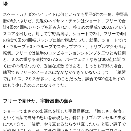
場
スケートカナダのハイライトは何といっても男子3強の一角、宇野昌
磨の戦いぶりだ。先週のネイサン・チェンはショート、フリーで合
計4回の4回転ジャンプを組み入れた、控えめの構成で280.57という
スコアを出した。対して宇野昌磨は、ショートで2回、フリーで4回
の合計6回の4回転ジャンプに挑む構成だった。結果、ショートでは
4トウループ＋3トウループでステップアウト、トリプルアクセルは
転倒。フリーでは後半のコンビネーションジャンプを二つとも転倒
と、ミスの重なる演技で277.25。パーフェクトならば300点に近づ
くはずの構成なので、妥当な点数ではある。もっとも宇野の場合、
練習でもフリーのノーミスはなかなかできていないようで、「練習
では1ミス、2ミスが多い」とのことだった。試合で300点を出すの
はもう少し先のことになりそうだ。
フリーで見せた、宇野昌磨の熱さ
ショートでまさかの出遅れを喫した宇野昌磨は、「悔しさ、後悔」
という言葉で自身の思いを表現した。特にトリプルアクセルの失敗
については、「油断。やり直せるならやり直したい」と強い調子で
反省を口にした。そしてその思いをぶつけたのがフリープログラ