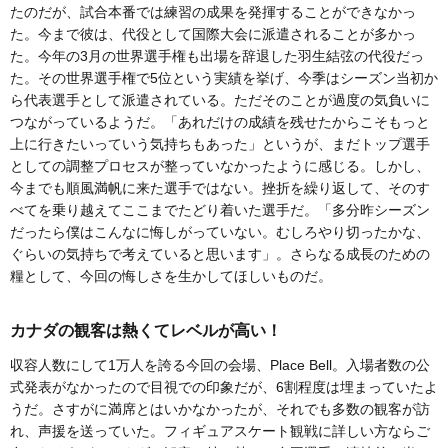
たのだが、試合本番では練習の成果を発揮することができなかっ
た。今まで彼は、代役として国際大会に派遣されることが多かっ
た。今年の3月の世界選手権も出場を辞退した羽生結弦の代役だっ
た。その世界選手権で5位という実績を挙げ、今季はシーズン当初か
ら代表選手として派遣されている。ただそのことが過度の気負いに
つながっているようだ。「あれだけの成績を残せたからこそもっと
上に行きたいっていう気持ちもあった」というが、まだトップ選手
としての調整プロセスが整っていなかったように感じる。しかし、
今までも順風満帆に来た選手ではない。挫折を繰り返して、そのす
べてを乗り越えてここまでたどり着いた選手だ。「多分昨シーズン
だったら僕はこんなに悔しがっていない。むしろやり切ったかな、
ぐらいの気持ちで考えていると思います」。さらなる成長のための
糧として、今回の悔しさを生かしてほしいものだ。
カナダの観客は熱くてレベルが高い！
収容人数にして1万人を誇る今回の会場、Place Bell。入場者数の公
式発表がなかったので目視での印象だが、6割程度は埋まっていたよ
うだ。さすがに満席とはいかなかったが、それでも多数の観客が訪
れ、声援を送っていた。フィギュアスケート観戦に詳しい方ならご