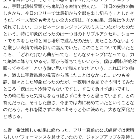
ム。宇野は演技冒頭から鬼気迫る表情で挑んだ。「昨日の失敗の悔
しさから、今日のフリーでは最初から全部を出し切ろう」としたそ
うだ。ペース配分も考えない全力の演技。その結果、最後は体力が
切れてしまい、コンビネーションジャンプのミスにつながったのだ
という。特に印象的だったのは一つ目のトリプルアクセル。ショー
トでミスをした時と同じ場所で跳んだのだが、見たことのないよう
な厳しい表情で踏み切りに臨んでいた。このことについて聞いたと
ころ、「どれだけひん曲がっても、どんなジャンプになっても、力
で絶対に降りてやるぞ。頭から落ちてもいいから、僕は3回転半絶対
回ってやるぞ」という熱い思いで臨んだのだという。これほどの熱
さ、過去に宇野昌磨の発言から感じたことはなかった。いつも冷
静、飄々とした印象だったのだが、一夜明け会見でそう問うてみた
ところ「僕は元々冷静でもないですし、すごく負けず嫌いですし、
その時に思った気持ちをもう隠さずに出そうと思っています」との
答えだった。そうした熱さ、今までは内に秘めていたということな
のだろう。それを隠さずに表に出そうと心に決めた。大きな変化だ
と感じる。
友野一希は悔しい結果に終わった。フリー直前の公式練習では素晴
らしいパフォーマンスを見せていたので、ジャンプアップを期待し