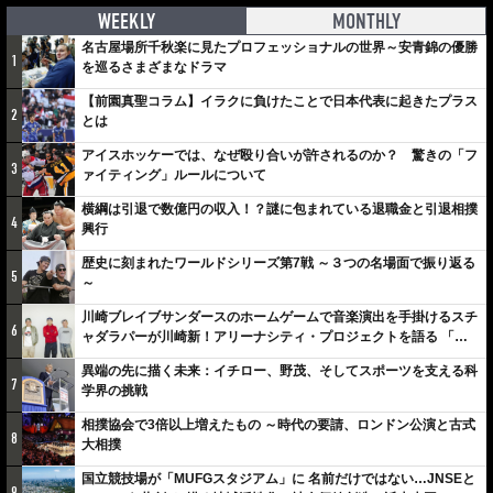
WEEKLY
MONTHLY
名古屋場所千秋楽に見たプロフェッショナルの世界～安青錦の優勝
1
を巡るさまざまなドラマ
【前園真聖コラム】イラクに負けたことで日本代表に起きたプラス
2
とは
アイスホッケーでは、なぜ殴り合いが許されるのか？ 驚きの「フ
3
ァイティング」ルールについて
横綱は引退で数億円の収入！？謎に包まれている退職金と引退相撲
4
興行
歴史に刻まれたワールドシリーズ第7戦 ～３つの名場面で振り返る
5
～
川崎ブレイブサンダースのホームゲームで音楽演出を手掛けるスチ
6
ャダラパーが川崎新！アリーナシティ・プロジェクトを語る 「楽
しみでしかないでしょ。川崎は、ずっと成長曲線だから」
異端の先に描く未来：イチロー、野茂、そしてスポーツを支える科
7
学界の挑戦
相撲協会で3倍以上増えたもの ～時代の要請、ロンドン公演と古式
8
大相撲
国立競技場が「MUFGスタジアム」に 名前だけではない…JNSEと
9