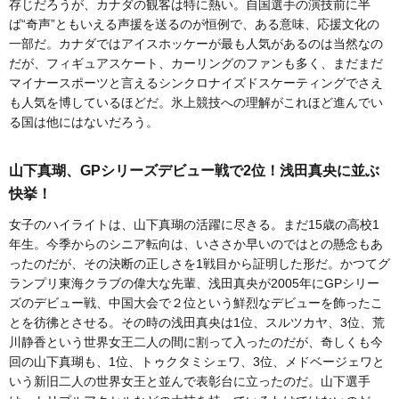
存じだろうが、カナダの観客は特に熱い。自国選手の演技前に半
ば“奇声”ともいえる声援を送るのが恒例で、ある意味、応援文化の
一部だ。カナダではアイスホッケーが最も人気があるのは当然なの
だが、フィギュアスケート、カーリングのファンも多く、まだまだ
マイナースポーツと言えるシンクロナイズドスケーティングでさえ
も人気を博しているほどだ。氷上競技への理解がこれほど進んでい
る国は他にはないだろう。
山下真瑚、GPシリーズデビュー戦で2位！浅田真央に並ぶ
快挙！
女子のハイライトは、山下真瑚の活躍に尽きる。まだ15歳の高校1
年生。今季からのシニア転向は、いささか早いのではとの懸念もあ
ったのだが、その決断の正しさを1戦目から証明した形だ。かつてグ
ランプリ東海クラブの偉大な先輩、浅田真央が2005年にGPシリー
ズのデビュー戦、中国大会で２位という鮮烈なデビューを飾ったこ
とを彷彿とさせる。その時の浅田真央は1位、スルツカヤ、3位、荒
川静香という世界女王二人の間に割って入ったのだが、奇しくも今
回の山下真瑚も、1位、トゥクタミシェワ、3位、メドベージェワと
いう新旧二人の世界女王と並んで表彰台に立ったのだ。山下選手