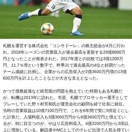
札幌を運営する株式会社「コンサドーレ」の株主総会が4月に行わ
れ、2018年シーズンの営業収入が過去最高を更新する29億8800万
円となったことが発表された。2017年度との比較では3億1200万
円、11.7％増という数字で、昨季J1で過去最高の4位と好調だった
チーム成績に比例し、企業からの広告収入が2億3600万円増の13億
600万円を計上したことなどが大きな支えとなった。
かつて債務超過など経営面の問題を抱えていた時期もある札幌だ
が、転機は2013年に訪れた。市原、札幌でプロサッカー選手として
プレーしていた野々村芳和氏が運営会社の顧問を経て社長に就任。
当時の営業収益は10億7100万円で、これを6年間で実に3倍近くにし
た計算だ。入場料収入も3億3000万円から6億3600万円と増えてい
るが、特に目立つのが、やはり広告料収入。4億3200万円から3倍以
上に増加している。解説者やMCとしてのテレビ出演で人気を得てい