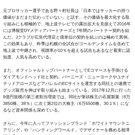
元プロサッカー選手である野々村社長は「日本ではサッカーの持つ
価値がまだまだ伝わっていない」と話す。その価値を最大化する取
り組みにも積極的で、地上波テレビでの露出拡大を見据えて2016年
には博報堂DYメディアパートナーズと7年間のパートナー契約を結
んだ。Jクラブが広告代理店と億単位の契約を結ぶのは極めて異例。
この効果もあり、昨季は札幌の全試合がゴールデンタイムを含めて
地上波で中継され、視聴率が10％を超える試合もあるなど着実に認
知度、人気を高めている。
また、オフィシャルトップパートナーとしてEコマースを手掛ける
ダイアモンドヘッド社と契約。バーニーズ・ニューヨークやユナイ
テッドアローズなどアパレルのECサイトを運営する同社との連携で
グッズ販売を伸ばす取り組みも始まっている。2017年12月に行った
8億円規模の第三者割当増資では、同社が筆頭株主の石屋製菓（8万
3850株、38％）に次ぐ第2位の大株主（6万6500株、30.1％）にな
るなど資本関係も深めている。
さらに、今年に入ってファッションブランド「ホワイトマウンテニ
アリング」や「ハンティングワールド」でデザイナーを務める相澤