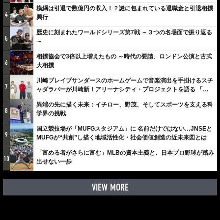
横綱は引退で数億円の収入！？謎に包まれている退職金と引退相撲
4
興行
歴史に刻まれたワールドシリーズ第7戦 ～３つの名場面で振り返る
5
～
相撲協会で3倍以上増えたもの ～時代の要請、ロンドン公演と古式
6
大相撲
川崎ブレイブサンダースのホームゲームで音楽演出を手掛けるスチ
7
ャダラパーが川崎新！アリーナシティ・プロジェクトを語る 「楽
しみでしかないでしょ。川崎は、ずっと成長曲線だから」
異端の先に描く未来：イチロー、野茂、そしてスポーツを支える科
8
学界の挑戦
国立競技場が「MUFGスタジアム」に 名前だけではない…JNSEと
9
MUFGが“共創”し描く地域活性化・社会価値創造の近未来図とは
「富める者がさらに富む」MLBの資本主義と、日本プロ野球が踏み
10
出せない一歩
VIEW MORE