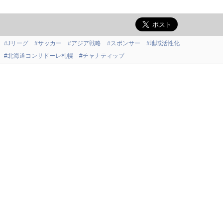
#Jリーグ
#サッカー
#アジア戦略
#スポンサー
#地域活性化
#北海道コンサドーレ札幌
#チャナティップ