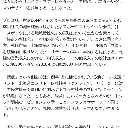
陽介氏をクリエイティブディレクターとして招聘。ポスターやグッ
ズのデザインを担当することになった。
プロ野球・横浜DeNAベイスターズを屈指の人気球団に変えた初代
球団社長の池田純氏（現さいたまスポーツコミッション会長）は
「スポーツによる地域活性化」の実現において重要な要素として
「接点の多様化」「本物の追求」を挙げているが、まさに同じ考え
方。札幌市民、北海道民との接点づくりを意識し、外部の「プロ」
を積極的に取り込んでクオリティーの高い「本物」を提供する。札
幌の営業収入における「物販収入」「その他収入」の総計は2013年
の1億5200万円から2018年に6億2900万円と増加している。
「接点」という側面では、例年1月に開催されている新チーム披露イ
ベント「北海道コンサドーレ札幌キックオフ」で、サポーターに対
して経営情報を事細かに開示する野々村社長のプレゼンテーション
が話題になったこともある。経営において重要とされるのが、トッ
プが明確な「ビジョン」を示すこと。クラブとサポーターが同じ
「絵」を見ることで、軋轢、障壁を乗り越える大きな力が生まれ
る。
一方で、懸念材料となるのが最終損益で赤字を計上している点だ。