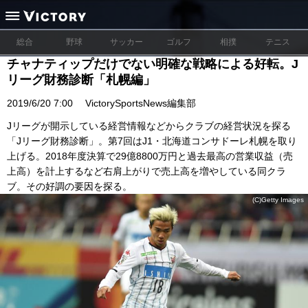
総合
野球
サッカー
ゴルフ
相撲
テニス
チャナティップだけでない明確な戦略による好転。J
リーグ財務診断「札幌編」
2019/6/20 7:00
VictorySportsNews編集部
Jリーグが開示している経営情報などからクラブの経営状況を探る
「Jリーグ財務診断」。第7回はJ1・北海道コンサドーレ札幌を取り
上げる。2018年度決算で29億8800万円と過去最高の営業収益（売
上高）を計上するなど右肩上がりで売上高を増やしている同クラ
ブ。その好調の要因を探る。
(C)Getty Images