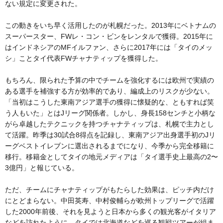
ない規定に変更された。
この動きをいち早く活用したのが札幌だった。2013年にベトナムの
スーパースター、FWレ・コン・ビンをレンタルで獲得。2015年に
はインドネシアのMFイルファン、さらに2017年には「タイのメッ
シ」ことタイ代表FWチャナティップを獲得した。
もちろん、限られた予算の中でチームを強化するには欧州で実績の
ある選手を補強する方が効率的であり、編成上のリスクが少ない。
「当初はこうした東南アジア選手の獲得に懐疑的な、ともすれば笑
う人もいた」とはJリーグ関係者。しかし、身長158センチと小柄な
がら卓越したテクニックを持つチャナティップは、札幌で主力とし
て活躍。昨季は30試合8得点を記録し、東南アジア出身選手初のJリ
ーグベストイレブンに選出されるまでになり、今季から完全移籍に
移行。移籍金としてタイの地元メディアは「タイ選手史上最高の2〜
3億円」と報じている。
ただ、チームにチャナティップがもたらした効果は、ピッチ内だけ
にとどまらない。中田英寿、中村俊輔らが欧州トップリーグで活躍
した2000年前後、それを見ようと日本から多くの観光客がイタリア
などを訪れたように、タイでは北海道などを巡る観戦ツアーが組ま