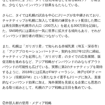
れ、少なくないインバウンド効果をもたらしている。
さらに、タイでは札幌の試合を中心にJリーグが生中継されており、
チャナティップが札幌に加入して最初の練習をネット配信した際に
は再生回数が札幌市の人口（200万人）を超える300万回を記録し
た。SNS時代には露出が一気に世界に拡大する傾向もあり、それが
インバウンド旅行者の増加につながっている。
また、札幌は「ガリガリ君」で知られる赤城乳業（埼玉・深谷市）
と「アジアプロモーションパートナー」契約を2017年12月に締結。
チャナティップを起用した「ガリガリ君」のタイでの広告展開、販
促活動を進めるなど、アジア戦略がインバウンドのみならずアウト
バウンドの可能性も広げている。実際に第2のチャナティップを期待
するように、2018年には広島がFWティーラシン、神戸がDFティー
ラトン（現横浜FM）という新たなタイ選手もJリーグに加入。直接
的なインバウンド効果に加え、海外展開を見据える企業にも恩恵の
ある取り組みとして、札幌のアジア戦略は注目を集めている。
②外部人材の登用・メディア戦略