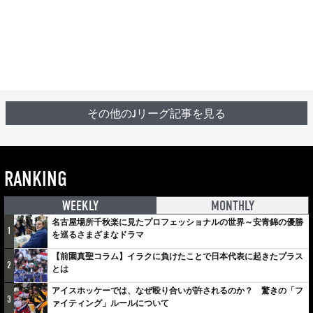
その他のJリーグ記事を見る
RANKING
WEEKLY
MONTHLY
名古屋場所千秋楽に見たプロフェッショナルの世界～安青錦の優勝
1
を巡るさまざまなドラマ
【前園真聖コラム】イラクに負けたことで日本代表に起きたプラス
2
とは
アイスホッケーでは、なぜ殴り合いが許されるのか？ 驚きの「フ
3
ァイティング」ルールについて