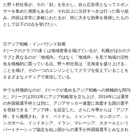
た野々村社長が、その「顔」を生かし、自ら広告塔となってスポン
サーを集めた側面もあるが、それ以上に注目すべきは行った取り組
み。内容は非常に多岐にわたるが、特に大きな効果を発揮したもの
として以下の2点を挙げたい。
①アジア戦略・インバウンド効果
Jリーグのクラブの多くは地域密着を掲げているが、札幌がほかのク
ラブと異なるのが「地域内」ではなく「地域外」を見て地域の活性
化を積極的に図っている点。野々村社長は「北海道を盛り上げる」
ことを掲げ、その一つのエンジンとしてクラブを捉えていることを
さまざまなメディアで発信している。
中でも特徴的なのが、Jリーグが進めるアジア戦略への積極的な関与
だ。Jリーグは2012年にアジア戦略室を立ち上げ、2014年には通常
の外国籍選手枠とは別に、アジアサッカー連盟に加盟する国の選手
を登録できる「アジア枠」を設定した。さらに今季からは「アジア
枠」すら撤廃され、タイ、ベトナム、ミャンマー、カンボジア、シ
ンガポール、インドネシア、イラン、マレーシア、カタールという
パートナーシップ協定を結ぶ国からの選手が外国籍選手とみなされ