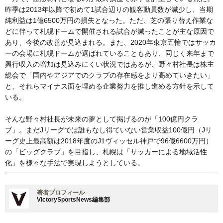
昨季は2013年以降で初めて1試合辺りの観客動員数が減少し、当期
純利益は1億6500万円の損失となった。ただ、芝の張り替え作業な
どに伴って札幌ドームで開催される試合が減ったことが主な原因で
あり、今後の改善が見込まれる。また、2020年東京五輪ではサッカ
ーの会場に札幌ドームが選ばれていることもあり、同じく来年まで
興行収入の増加は見込みにくい状況ではあるが、野々村社長は株主
総会で「国内やアジアでのクラブの存在感をより高めていきたい」
と、それらマイナス面を埋める企業努力を推し進める方針を示して
いる。
そんな野々村社長が未来の夢として掲げるのが「100億円クラ
ブ」。まだJリーグでは誰もなし得ていない営業収益100億円（Jリ
ーグ史上最高額は2018年度のJ1ヴィッセル神戸で96億6600万円）
の「ビッグクラブ」を目指し、札幌は「サッカーによる地域活性
化」を様々な手法で実現しようとしている。
著者プロフィール
VictorySportsNews編集部