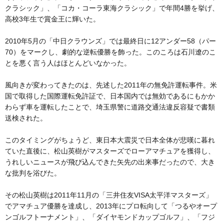
クラシック」、「コカ・コーラ東海クラシック」で年間4勝を挙げ、
高校3年生で賞金王に輝いた。
2010年5月の「中日クラウンズ」では最終日に12アンダー58（パー
70）をマークし、劇的な逆転優勝を飾った。このころは石川遼のこ
とを悪く言う人はほとんどいなかった。
風向きが変わってきたのは、先述した2011年の無免許運転事件。米
国で取得した国際運転免許証で、日本国内では無効であるにもかか
わらず車を運転したことで、埼玉県警に道路交通法違反容疑で書類
送検された。
このタイミングがちょうど、東日本大震災で日本全体が悲嘆に暮れ
ていた直後に、松山英樹がマスターズでローアマチュアを獲得し、
うれしいニュースが飛び込んできた矢先の出来事だったので、大き
な批判を浴びた。
その松山英樹は2011年11月の「三井住友VISA太平洋マスターズ」
でアマチュア優勝を達成し、2013年にプロ転向して「つるやオープ
ンゴルフトーナメント」、「ダイヤモンドカップゴルフ」、「フジ