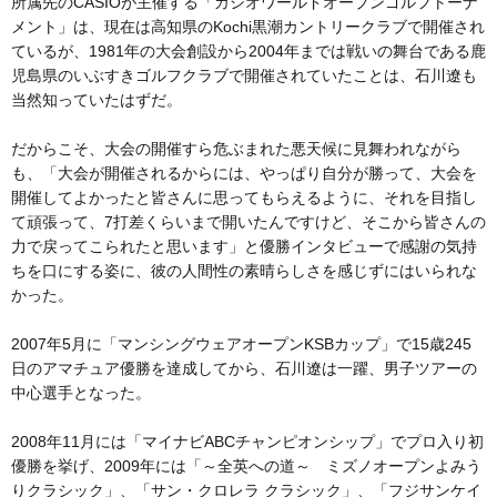
所属先のCASIOが主催する「カシオワールドオープンゴルフトーナ
メント」は、現在は高知県のKochi黒潮カントリークラブで開催され
ているが、1981年の大会創設から2004年までは戦いの舞台である鹿
児島県のいぶすきゴルフクラブで開催されていたことは、石川遼も
当然知っていたはずだ。
だからこそ、大会の開催すら危ぶまれた悪天候に見舞われながら
も、「大会が開催されるからには、やっぱり自分が勝って、大会を
開催してよかったと皆さんに思ってもらえるように、それを目指し
て頑張って、7打差くらいまで開いたんですけど、そこから皆さんの
力で戻ってこられたと思います」と優勝インタビューで感謝の気持
ちを口にする姿に、彼の人間性の素晴らしさを感じずにはいられな
かった。
2007年5月に「マンシングウェアオープンKSBカップ」で15歳245
日のアマチュア優勝を達成してから、石川遼は一躍、男子ツアーの
中心選手となった。
2008年11月には「マイナビABCチャンピオンシップ」でプロ入り初
優勝を挙げ、2009年には「～全英への道～ ミズノオープンよみう
りクラシック」、「サン・クロレラ クラシック」、「フジサンケイ