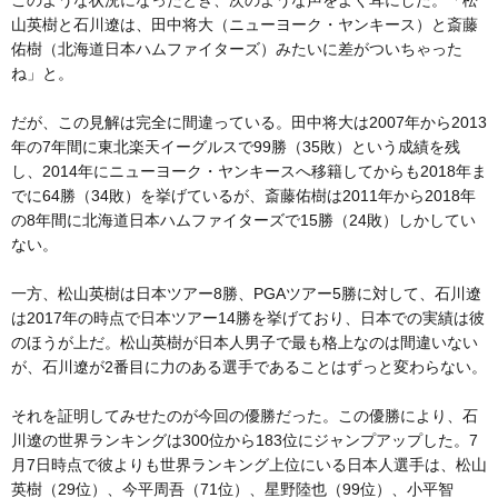
このような状況になったとき、次のような声をよく耳にした。「松
山英樹と石川遼は、田中将大（ニューヨーク・ヤンキース）と斎藤
佑樹（北海道日本ハムファイターズ）みたいに差がついちゃった
ね」と。
だが、この見解は完全に間違っている。田中将大は2007年から2013
年の7年間に東北楽天イーグルスで99勝（35敗）という成績を残
し、2014年にニューヨーク・ヤンキースへ移籍してからも2018年ま
でに64勝（34敗）を挙げているが、斎藤佑樹は2011年から2018年
の8年間に北海道日本ハムファイターズで15勝（24敗）しかしてい
ない。
一方、松山英樹は日本ツアー8勝、PGAツアー5勝に対して、石川遼
は2017年の時点で日本ツアー14勝を挙げており、日本での実績は彼
のほうが上だ。松山英樹が日本人男子で最も格上なのは間違いない
が、石川遼が2番目に力のある選手であることはずっと変わらない。
それを証明してみせたのが今回の優勝だった。この優勝により、石
川遼の世界ランキングは300位から183位にジャンプアップした。7
月7日時点で彼よりも世界ランキング上位にいる日本人選手は、松山
英樹（29位）、今平周吾（71位）、星野陸也（99位）、小平智