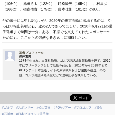
（106位）、池田勇太（122位）、時松隆光（165位）、川村昌弘
（166位）、稲森佑貴（175位）、藤本佳則（181位）の9人。
他の選手には申し訳ないが、2020年の東京五輪に出場するのは、や
っぱり松山英樹と石川遼の2人であってほしい。2020年6月22日の選
手選考まで時間は十分にある。不振でも支えてくれたスポンサーの
ためにも、ここからの強烈な巻き返しに期待したい。
著者プロフィール
保井友秀
1974年生まれ。出版社勤務、ゴルフ雑誌編集部勤務を経て、2015
年にフリーランスとして活動を始める。2015年から2018年まで
PGAツアー日本語版サイトの原稿執筆および編集を担当。その
他、ゴルフ雑誌や経済誌などで連載記事を執筆している。
#ゴルフ
#スポンサー
#松山英樹
#PGAツアー
#プロゴルフ
#賞金
#石川遼
#日本プロゴルフ選手権