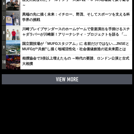
6
～
異端の先に描く未来：イチロー、野茂、そしてスポーツを支える科
7
学界の挑戦
川崎ブレイブサンダースのホームゲームで音楽演出を手掛けるスチ
8
ャダラパーが川崎新！アリーナシティ・プロジェクトを語る 「楽
しみでしかないでしょ。川崎は、ずっと成長曲線だから」
国立競技場が「MUFGスタジアム」に 名前だけではない…JNSEと
9
MUFGが“共創”し描く地域活性化・社会価値創造の近未来図とは
相撲協会で3倍以上増えたもの ～時代の要請、ロンドン公演と古式
10
大相撲
VIEW MORE