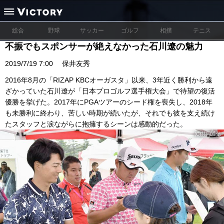
総合
野球
サッカー
ゴルフ
相撲
テニス
不振でもスポンサーが絶えなかった石川遼の魅力
2019/7/19 7:00
保井友秀
2016年8月の「RIZAP KBCオーガスタ」以来、3年近く勝利から遠
ざかっていた石川遼が「日本プロゴルフ選手権大会」で待望の復活
優勝を挙げた。2017年にPGAツアーのシード権を喪失し、2018年
も未勝利に終わり、苦しい時期が続いたが、それでも彼を支え続け
たスタッフと涙ながらに抱擁するシーンは感動的だった。
(C)共同通信