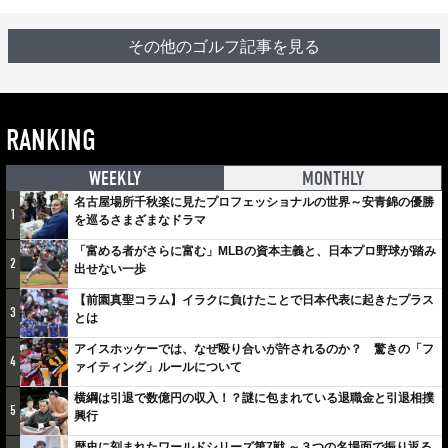
その他のゴルフ記事を見る
RANKING
WEEKLY
MONTHLY
名古屋場所千秋楽に見たプロフェッショナルの世界～安青錦の優勝
1
を巡るさまざまなドラマ
「富める者がさらに富む」MLBの資本主義と、日本プロ野球が踏み
2
出せない一歩
【前園真聖コラム】イラクに負けたことで日本代表に起きたプラス
3
とは
アイスホッケーでは、なぜ殴り合いが許されるのか？ 驚きの「フ
4
ァイティング」ルールについて
横綱は引退で数億円の収入！？謎に包まれている退職金と引退相撲
5
興行
歴史に刻まれたワールドシリーズ第7戦 ～３つの名場面で振り返る