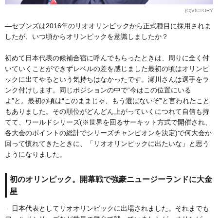
(C)VICTORY
―セブンズは2016年のリオオリンピックから正式種目に採用されま
したが、いつ頃からオリンピックを意識しましたか？
初めて日本代表の候補合宿に呼んでもらったときは、周りに全く付
いていくことができずレベルの差を感じました最初の頃はオリンピ
ックに出てやるという気持ちはなかったです。瀬川さんは選手をラ
ンク付けします。同じポジションの中で“今はこの位置にいる
よ”と。最初の頃は“このままじゃ、もう選ばないぞ”と言われたこと
もありました。その順位がどんどん上がっていくにつれて自信も持
てて、ワールドシリーズ(※世界を回るサーキット方式で開催され、
各大会のポイントの総計でシリーズチャンピオンを決定)で何大会か
回って慣れてきたときに、「リオオリンピックに出たいな」と思う
ようになりました。
初のオリンピック。開幕戦で強豪ニュージーランドに大金
星
―日本代表としてリオオリンピックに出場されました。それまでも