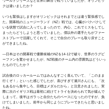
ワールドシリーズなど世界の舞台で戦っていましたが、オリンピッ
クは違いましたか？
いつも緊張はしますがオリンピックはそれまでとは違う緊張感でし
た。開幕戦のニュージーランド（NZ）戦では、心臓がバクバクして
いる状態で試合に入ってしまったので、内心、これでミスをしてし
まったらどうしようと思っていました。僕以外の選手たちがファー
ストプレーで活躍してくれて、そこで自分のプレーも取り戻すこと
ができましたね。
―日本はその開幕戦で優勝候補のNZを14-12で破り、世界のラグビ
ーファンを驚かせましたが、NZ戦後のチーム内の雰囲気はどういっ
たものでしたか？
試合後のロッカールームではみんなすごく喜んでいて、「このまま
行くぞ！」といった感じでしたが、喜びすぎて瀬川さんにも、「次
もあるから集中しろ、目標はメダルだから」と注意されました。実
際に次のイギリス戦は最初に続けてトライを決められて気が緩んで
しまって。後半はガラっと自分たちのペースになったのですが、負
けてしまいました。前半から同じようにプレーできたらと思いまし
たね。