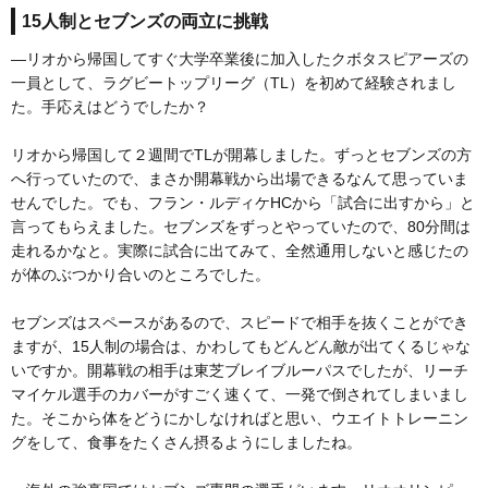
15人制とセブンズの両立に挑戦
―リオから帰国してすぐ大学卒業後に加入したクボタスピアーズの
一員として、ラグビートップリーグ（TL）を初めて経験されまし
た。手応えはどうでしたか？
リオから帰国して２週間でTLが開幕しました。ずっとセブンズの方
へ行っていたので、まさか開幕戦から出場できるなんて思っていま
せんでした。でも、フラン・ルディケHCから「試合に出すから」と
言ってもらえました。セブンズをずっとやっていたので、80分間は
走れるかなと。実際に試合に出てみて、全然通用しないと感じたの
が体のぶつかり合いのところでした。
セブンズはスペースがあるので、スピードで相手を抜くことができ
ますが、15人制の場合は、かわしてもどんどん敵が出てくるじゃな
いですか。開幕戦の相手は東芝ブレイブルーパスでしたが、リーチ
マイケル選手のカバーがすごく速くて、一発で倒されてしまいまし
た。そこから体をどうにかしなければと思い、ウエイトトレーニン
グをして、食事をたくさん摂るようにしましたね。