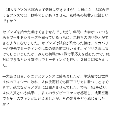
―15人制だと次の試合まで数日は空きますが、１日に２，３試合行
うセブンズでは、数時間しかありません。気持ちの切替えは難しい
ですか？
セブンズを始めた頃はできませんでしたが、年間に大会がいくつも
あるワールドシリーズを回っているうちに、気持ちの切り替えがで
きるようになりました。セブンズは試合が終わった後は、リカバリ
ーが優先でミーティングは次の試合前に行います。イギリス戦は負
けてしまいましたが、みんな初戦のNZ戦で手応えを感じたので、絶
対にできるという気持ちでミーティングを行い、２日目に臨みまし
た。
―大会２日目、ケニアとフランスに勝ちましたが、準決勝では世界
１位のフィジーに敗れ、３位決定戦でも南アフリカに勝つことはで
きず、残念ながらメダルには届きませんでした。でも、NZを破り、
４位入賞という結果に、多くのラグビーファンが感動し、成田空港
でも多くのファンが出迎えましたが、その光景をどう感じました
か？