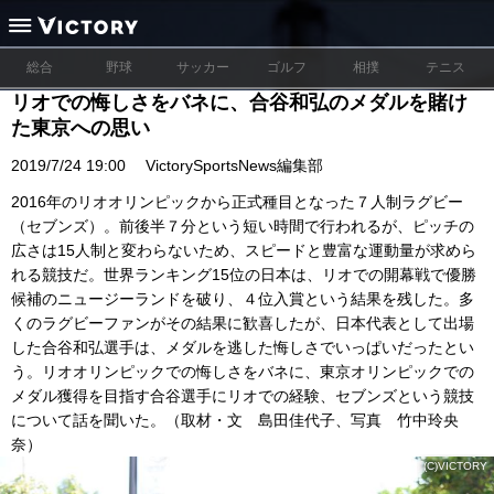
総合
野球
サッカー
ゴルフ
相撲
テニス
リオでの悔しさをバネに、合谷和弘のメダルを賭け
た東京への思い
2019/7/24 19:00
VictorySportsNews編集部
2016年のリオオリンピックから正式種目となった７人制ラグビー
（セブンズ）。前後半７分という短い時間で行われるが、ピッチの
広さは15人制と変わらないため、スピードと豊富な運動量が求めら
れる競技だ。世界ランキング15位の日本は、リオでの開幕戦で優勝
候補のニュージーランドを破り、４位入賞という結果を残した。多
くのラグビーファンがその結果に歓喜したが、日本代表として出場
した合谷和弘選手は、メダルを逃した悔しさでいっぱいだったとい
う。リオオリンピックでの悔しさをバネに、東京オリンピックでの
メダル獲得を目指す合谷選手にリオでの経験、セブンズという競技
について話を聞いた。（取材・文 島田佳代子、写真 竹中玲央
奈）
(C)VICTORY