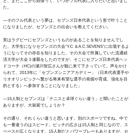
と、またここから頑張って、いつかフル代表に入りたいと思いまし
た。
―そのフル代表という夢は、セブンズ日本代表という形で叶うこと
になりましたが、セブンズとの出会いを教えてください。
実はラグビーにセブンズというものがあることを知りませんでし
た。大学生になりセブンズの大会“Y.C.＆A.C.SEVENS”に出場するよ
うになってその存在を知りました。その大会で所属していた流通経
済大学が大会３連覇をしたのですが、そこにセブンズ日本代表ヘッ
ドコーチ（HC)の瀬川智広さんが観に来て下さっていて。声をかけ
られて、2013年に「セブンズシニアアカデミー」（日本代表選手や
リオオリンピックへ繋がる将来有望な選手の発掘や育成、強化を目
的とする）へ参加することになりました」
―15人制とセブンズは「テニスと卓球ぐらい違う」と聞いたことが
ありますが、大袈裟でしょうか？
その通り、それくらい違うと思います。別のスポーツですね。中で
も一番違うのはスピード。ピッチの広さは15人制と同じなので、ス
ペースが広くなります。15人制だとパワープレーもありますが、セ