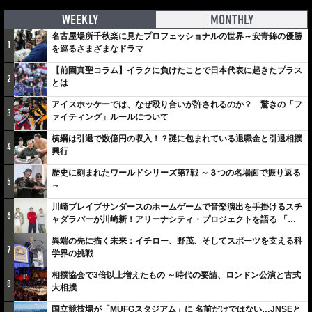
WEEKLY
MONTHLY
名古屋場所千秋楽に見たプロフェッショナルの世界～安青錦の優勝
1
を巡るさまざまなドラマ
【前園真聖コラム】イラクに負けたことで日本代表に起きたプラス
2
とは
アイスホッケーでは、なぜ殴り合いが許されるのか？ 驚きの「フ
3
ァイティング」ルールについて
横綱は引退で数億円の収入！？謎に包まれている退職金と引退相撲
4
興行
歴史に刻まれたワールドシリーズ第7戦 ～３つの名場面で振り返る
5
～
川崎ブレイブサンダースのホームゲームで音楽演出を手掛けるスチ
6
ャダラパーが川崎新！アリーナシティ・プロジェクトを語る 「楽
しみでしかないでしょ。川崎は、ずっと成長曲線だから」
異端の先に描く未来：イチロー、野茂、そしてスポーツを支える科
7
学界の挑戦
相撲協会で3倍以上増えたもの ～時代の要請、ロンドン公演と古式
8
大相撲
国立競技場が「MUFGスタジアム」に 名前だけではない…JNSEと