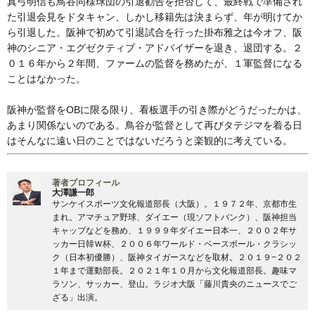
真弓明信も鳥谷同様球団の引退勧告を拒否して、最終戦で準備され
た引退会見をドタキャン、しかし移籍先は決まらず、年が明けてか
ら引退した。阪神で初めて引退試合を行った掛布雅之は今オフ、阪
神のシニア・エグゼクティブ・アドバイザーを退き、退団する。２
０１６年から２年間、ファームの監督を務めたが、１軍監督になる
ことはなかった。
阪神が監督をOBに限る限り、看板選手の引き際がどうだったかは、
あまり関係ないのである。鳥谷が監督として再びタテジマを着る日
はそんなに遠い日のことではないだろうと楽観的に考えている。
著者プロフィール
大澤謙一郎
サンケイスポーツ文化報道部長（大阪）。１９７２年、京都市生
まれ。アマチュア野球、ダイエー（現ソフトバンク）、阪神担当
キャップなどを務め、１９９９年ダイエー日本一、２００２年サ
ッカー日韓Ｗ杯、２００６年ワールド・ベースボール・クラシッ
ク（日本初優勝）、阪神タイガースなどを取材。２０１９−２０２
１年まで運動部長。２０２１年１０月から文化報道部長。趣味マ
ラソン、サッカー、登山。ラジオ大阪「藤川貴央のニュースでご
ざる」出演。