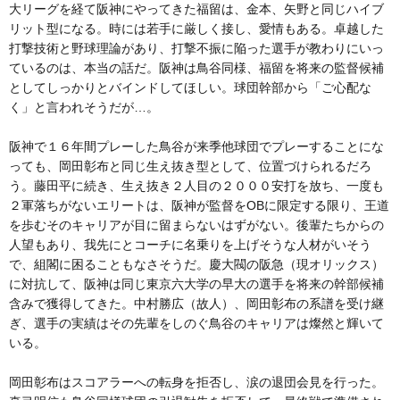
大リーグを経て阪神にやってきた福留は、金本、矢野と同じハイブ
リット型になる。時には若手に厳しく接し、愛情もある。卓越した
打撃技術と野球理論があり、打撃不振に陥った選手が教わりにいっ
ているのは、本当の話だ。阪神は鳥谷同様、福留を将来の監督候補
としてしっかりとバインドしてほしい。球団幹部から「ご心配な
く」と言われそうだが…。
阪神で１６年間プレーした鳥谷が来季他球団でプレーすることにな
っても、岡田彰布と同じ生え抜き型として、位置づけられるだろ
う。藤田平に続き、生え抜き２人目の２０００安打を放ち、一度も
２軍落ちがないエリートは、阪神が監督をOBに限定する限り、王道
を歩むそのキャリアが目に留まらないはずがない。後輩たちからの
人望もあり、我先にとコーチに名乗りを上げそうな人材がいそう
で、組閣に困ることもなさそうだ。慶大閥の阪急（現オリックス）
に対抗して、阪神は同じ東京六大学の早大の選手を将来の幹部候補
含みで獲得してきた。中村勝広（故人）、岡田彰布の系譜を受け継
ぎ、選手の実績はその先輩をしのぐ鳥谷のキャリアは燦然と輝いて
いる。
岡田彰布はスコアラーへの転身を拒否し、涙の退団会見を行った。