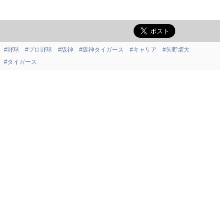
#野球
#プロ野球
#阪神
#阪神タイガース
#キャリア
#矢野燿大
#タイガース