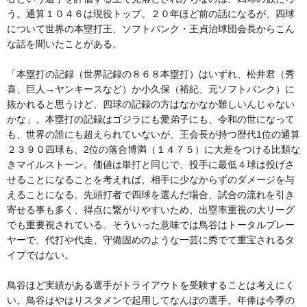
う。通算１０４６は現役トップ。２０年ほど前の話になるが、四球
について世界の本塁打王、ソフトバンク・王貞治球団会長からこん
な話を聞いたことがある。
「本塁打の記録（世界記録の８６８本塁打）はいずれ、松井君（秀
喜、巨人→ヤンキースなど）か小久保（裕紀、元ソフトバンク）に
抜かれると思うけど、四球の記録の方はなかなか難しいんじゃない
かな」。本塁打の記録はゴジラにも愛弟子にも、令和の世になって
も、世界の誰にも超えられていないが、王会長が持つ歴代1位の通算
２３９０四球も、2位の落合博満（１４７５）に大差をつける比類な
きマイルストーン。価値は単打と同じで、投手に最低４球は投げさ
せることになることを考えれば、相手に少なからずのダメージを与
えることになる。先頭打者で四球を選んだ場合、試合の流れを引き
寄せる事も多く、得点に繋がりやすいため、出塁率重視の大リーグ
でも重要視されている。そういった意味では鳥谷はトータルプレー
ヤーで、代打や代走、守備固めのような一芸に秀でて重宝されるタ
イプではない。
鳥谷ほど実績がある選手がトライアウトを受験することは考えにく
い。鳥谷はやはりスタメンで起用してなんぼの選手。年俸は今季の