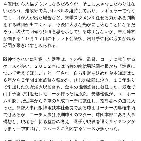
４億円から大幅ダウンになるだろうが、そこに大きなこだわりはな
いだろう。走攻守で高いレベルを維持しており、レギュラーでなく
ても、けが人が出た場合など、来季スタメンを任せる力がある判断
をする球団が出てくれば、今後に大きな光が差し込むことになるだ
ろう。現状で明確な獲得意思を示している球団はないが、来期陣容
が固まる１０月１７日のドラフト会議後、内野手強化の必要が残る
球団が動き出すとみられる。
阪神できれいに引退した選手は、その後、監督、コーチに就任する
ケースが多い。２０１２年には当時の南信男球団社長から「進退に
ついて考えてほしい」と一任され、自ら引退を決めた金本知憲は１
６年から３年間１軍監督を務めた。ひじの故障に泣き、１０年限り
で引退した矢野燿大現監督も、金本の後継監督に就任した。最近で
は甲子園で引退セレモニーを行った福原忍、安藤優也が、ユニホー
ムを脱いだ翌年から２軍の育成コーチに就任し、指導者への道に入
った。監督人事は阪神電鉄本社会長である球団オーナーの専権事項
ではあるが、コーチ人事は原則球団のマター。球団本部にある人事
構想と、現場を仕切る監督の考え、選手が現役を退くタイミングが
うまく一致すれば、スムーズに入閣するケースが多かった。