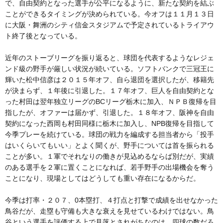
で、自由契約となった選手が公平になるように、新たな契約を結ぶ
ことができるタイミングが決められている。今オフは１１月１３日
に大阪・舞洲のシティ信金スタジアムで予定されているトライアウ
ト終了後となっている。
近年のストーブリーグを振り返ると、球団を代表するようなレジェ
ンド級の野手が厳しい状況が続いている。ソフトバンクで三冠王に
輝いた松中信彦は２０１５年オフ、自ら退団を選択したが、移籍先
が決まらず、１年後に引退した。１７年オフ、巨人を自由契約とな
った村田は翌年独立リーグのBCリーグ栃木に加入、ＮＰＢ復帰を目
指したが、オファーは届かず、引退した。１８年オフ、阪神を自由
契約になった西岡も村田同様に栃木に加入し、NPB復帰を目指して
今季プレーを続けている。球団の戦力を編成する担当者から「投手
はいくらいてもいい」とよく聞くが、野手については首を振られる
ことが多い。１軍でそれなりの働きが見込めるならば別だが、実績
のある選手を２軍に置くことになれば、若手野手の出場機会を奪う
ことになり、現場としてはどうしても重い存在になるからだ。
今季は打率・２０７、0本塁打、４打点と打撃で成績を出せなかった
鳥谷だが、走塁も守備も大きな衰えを見せているわけではない。鳥
谷という選手を評価する上で見落とされがちなのは、四球の数だろ