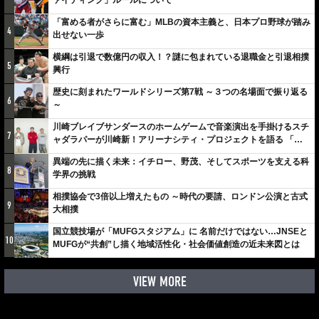
「富める者がさらに富む」MLBの資本主義と、日本プロ野球が踏み
4
出せない一歩
横綱は引退で数億円の収入！？謎に包まれている退職金と引退相撲
5
興行
歴史に刻まれたワールドシリーズ第7戦 ～３つの名場面で振り返る
6
～
川崎ブレイブサンダースのホームゲームで音楽演出を手掛けるスチ
7
ャダラパーが川崎新！アリーナシティ・プロジェクトを語る 「楽
しみでしかないでしょ。川崎は、ずっと成長曲線だから」
異端の先に描く未来：イチロー、野茂、そしてスポーツを支える科
8
学界の挑戦
相撲協会で3倍以上増えたもの ～時代の要請、ロンドン公演と古式
9
大相撲
国立競技場が「MUFGスタジアム」に 名前だけではない…JNSEと
10
MUFGが“共創”し描く地域活性化・社会価値創造の近未来図とは
VIEW MORE