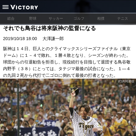
総合
野球
サッカー
ゴルフ
相撲
テニス
それでも鳥谷は将来阪神の監督になる
2019/10/18 18:00
大澤謙一郎
阪神は１４日、巨人とのクライマックスシリーズファイナル（東京
ドーム）に１－４で敗れ、１勝４敗となり、シーズンが終わった。
球団からの引退勧告を拒否し、現役続行を目指して退団する鳥谷敬
内野手（３８）にとっては、タテジマ最後の試合になった。１―４
の九回２死から代打で二ゴロに倒れて最後の打者となった。
(C)共同通信