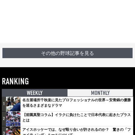
その他の野球記事を見る
RANKING
WEEKLY
MONTHLY
名古屋場所千秋楽に見たプロフェッショナルの世界～安青錦の優勝
1
を巡るさまざまなドラマ
【前園真聖コラム】イラクに負けたことで日本代表に起きたプラス
2
とは
アイスホッケーでは、なぜ殴り合いが許されるのか？ 驚きの「フ
3
ァイティング」ルールについて