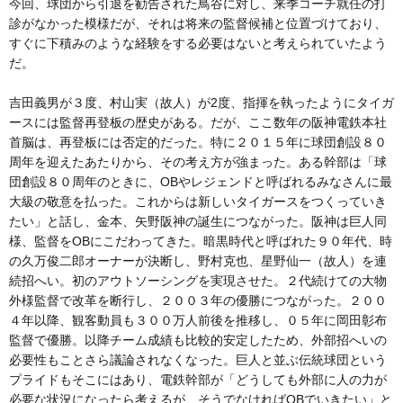
今回、球団から引退を勧告された鳥谷に対し、来季コーチ就任の打
診がなかった模様だが、それは将来の監督候補と位置づけており、
すぐに下積みのような経験をする必要はないと考えられていたよう
だ。
吉田義男が３度、村山実（故人）が2度、指揮を執ったようにタイガ
ースには監督再登板の歴史がある。だが、ここ数年の阪神電鉄本社
首脳は、再登板には否定的だった。特に２０１５年に球団創設８０
周年を迎えたあたりから、その考え方が強まった。ある幹部は「球
団創設８０周年のときに、OBやレジェンドと呼ばれるみなさんに最
大級の敬意を払った。これからは新しいタイガースをつくっていき
たい」と話し、金本、矢野阪神の誕生につながった。阪神は巨人同
様、監督をOBにこだわってきた。暗黒時代と呼ばれた９０年代、時
の久万俊二郎オーナーが決断し、野村克也、星野仙一（故人）を連
続招へい。初のアウトソーシングを実現させた。２代続けての大物
外様監督で改革を断行し、２００３年の優勝につながった。２００
４年以降、観客動員も３００万人前後を推移し、０５年に岡田彰布
監督で優勝。以降チーム成績も比較的安定したため、外部招へいの
必要性もことさら議論されなくなった。巨人と並ぶ伝統球団という
プライドもそこにはあり、電鉄幹部が「どうしても外部に人の力が
必要な状況になったら考えるが、そうでなければOBでいきたい」と