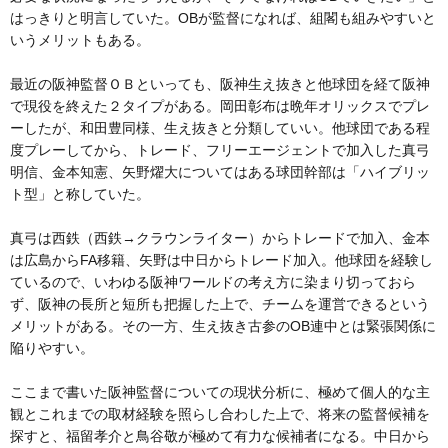
はっきりと明言していた。OBが監督になれば、組閣も組みやすいと
いうメリットもある。
最近の阪神監督ＯＢといっても、阪神生え抜きと他球団を経て阪神
で現役を終えた２タイプがある。岡田彰布は晩年オリックスでプレ
ーしたが、和田豊同様、生え抜きと分類していい。他球団である程
度プレーしてから、トレード、フリーエージェントで加入した真弓
明信、金本知憲、矢野燿大についてはある球団幹部は「ハイブリッ
ト型」と称していた。
真弓は西鉄（西鉄→クラウンライター）からトレードで加入、金本
は広島からFA移籍、矢野は中日からトレード加入。他球団を経験し
ているので、いわゆる阪神ワールドの考え方に染まり切っておら
ず、阪神の長所と短所も把握した上で、チームを運営できるという
メリットがある。その一方、生え抜き古参のOB連中とは緊張関係に
陥りやすい。
ここまで書いた阪神監督についての現状分析に、極めて個人的な主
観とこれまでの取材経験を照らし合わした上で、将来の監督候補を
探すと、福留孝介と鳥谷敬が極めて有力な候補者になる。中日から