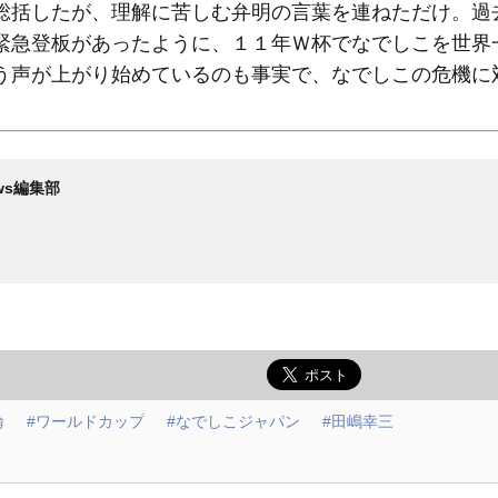
括したが、理解に苦しむ弁明の言葉を連ねただけ。過
緊急登板があったように、１１年Ｗ杯でなでしこを世界
う声が上がり始めているのも事実で、なでしこの危機に
News編集部
輪
#ワールドカップ
#なでしこジャパン
#田嶋幸三