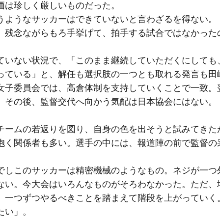
価は珍しく厳しいものだった。
うようなサッカーはできていないと言わざるを得ない。
。残念ながらもろ手挙げて、拍手する試合ではなかった
いない状況で、「このまま継続していただくにしても
っている」と、解任も選択肢の一つとも取れる発言も田
女子委員会では、高倉体制を支持していくことで一致。
、その後、監督交代へ向かう気配は日本協会にはない。
ームの若返りを図り、自身の色を出そうと試みてきた
抱く関係者も多い。選手の中には、報道陣の前で監督の
でしこのサッカーは精密機械のようなもの。ネジが一つ
ない。今大会はいろんなものがそろわなかった。ただ、
、一つずつやるべきことを踏まえて階段を上がっていく
たい」。