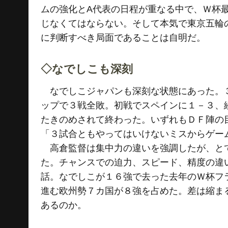
ムの強化とA代表の日程が重なる中で、Ｗ杯
じなくてはならない。そして本気で東京五輪
に判断すべき局面であることは自明だ。
◇なでしこも深刻
なでしこジャパンも深刻な状態にあった。３
ップで３戦全敗。初戦でスペインに１－３、
たきのめされて終わった。いずれもＤＦ陣の
「３試合ともやってはいけないミスからゲー
高倉監督は集中力の違いを強調したが、とて
た。チャンスでの迫力、スピード、精度の違
話。なでしこが１６強で去った去年のＷ杯フ
進む欧州勢７カ国が８強を占めた。差は縮ま
あるのか。