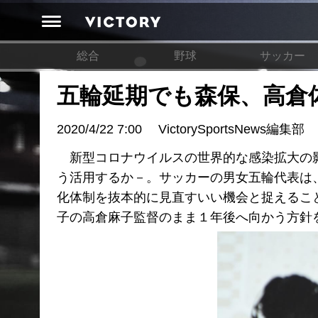
総合
野球
サッカー
五輪延期でも森保、高倉
2020/4/22 7:00
VictorySportsNews編集部
新型コロナウイルスの世界的な感染拡大の影
う活用するか－。サッカーの男女五輪代表は
化体制を抜本的に見直すいい機会と捉えるこ
子の高倉麻子監督のまま１年後へ向かう方針