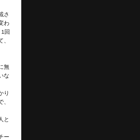
載さ
変わ
1回
て、
に無
いな
。
かり
で、
人と
チー