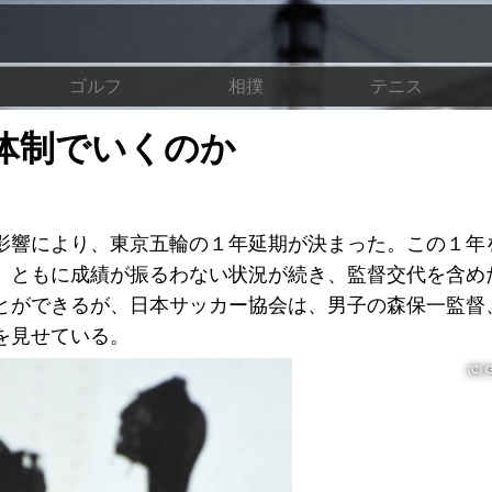
ゴルフ
相撲
テニス
体制でいくのか
響により、東京五輪の１年延期が決まった。この１年
、ともに成績が振るわない状況が続き、監督交代を含め
とができるが、日本サッカー協会は、男子の森保一監督
を見せている。
(C) 