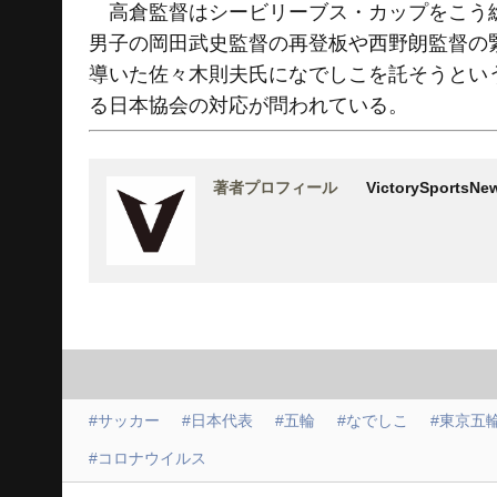
高倉監督はシービリーブス・カップをこう総
男子の岡田武史監督の再登板や西野朗監督の
導いた佐々木則夫氏になでしこを託そうとい
る日本協会の対応が問われている。
著者プロフィール
VictorySports
#サッカー
#日本代表
#五輪
#なでしこ
#東京五
#コロナウイルス