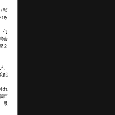
（監
のも
、何
嶋会
翌２
が、
采配
外れ
場面
。最