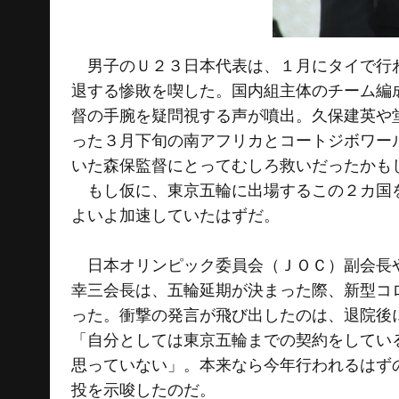
男子のＵ２３日本代表は、１月にタイで行わ
退する惨敗を喫した。国内組主体のチーム編
督の手腕を疑問視する声が噴出。久保建英や
った３月下旬の南アフリカとコートジボワー
いた森保監督にとってむしろ救いだったかも
もし仮に、東京五輪に出場するこの２カ国を
よいよ加速していたはずだ。
日本オリンピック委員会（ＪＯＣ）副会長や
幸三会長は、五輪延期が決まった際、新型コ
った。衝撃の発言が飛び出したのは、退院後
「自分としては東京五輪までの契約をしてい
思っていない」。本来なら今年行われるはず
投を示唆したのだ。