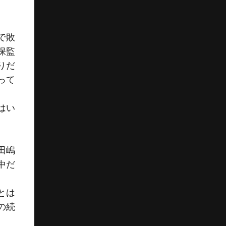
で敗
保監
りだ
って
はい
田嶋
中だ
とは
の続