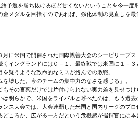
最終予選を勝ち抜けるほど甘くないということを今一度
の金メダルを目指すのであれば、強化体制の見直しを最
月に米国で開催された国際親善大会のシービリーブス
続くイングランドには０－１、最終戦では米国に１－３
目を疑うような致命的なミスが絡んでの敗戦。
ムを壊した。今のチームの集中力のなさを感じる」。
もその言葉だけでは片付けられない実力差を見せつけ
いは明らかで、米国をライバルと呼べたのは、もう過去
ランス大会では、大会連覇した米国と国内リーグのプロ
るどころか、広がる一方だという危機感が指揮官には本