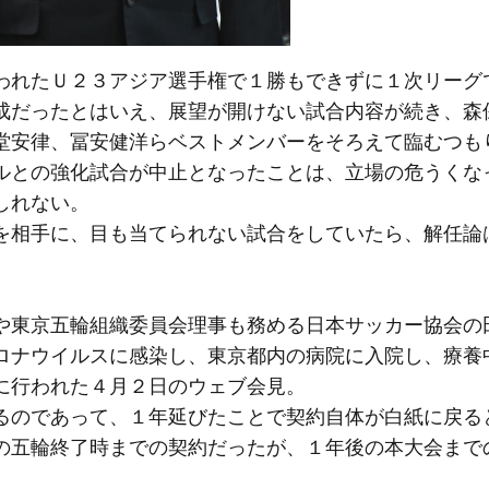
れたＵ２３アジア選手権で１勝もできずに１次リーグ
成だったとはいえ、展望が開けない試合内容が続き、森
堂安律、冨安健洋らベストメンバーをそろえて臨むつも
ルとの強化試合が中止となったことは、立場の危うくな
しれない。
相手に、目も当てられない試合をしていたら、解任論
東京五輪組織委員会理事も務める日本サッカー協会の
ロナウイルスに感染し、東京都内の病院に入院し、療養
に行われた４月２日のウェブ会見。
るのであって、１年延びたことで契約自体が白紙に戻る
の五輪終了時までの契約だったが、１年後の本大会まで