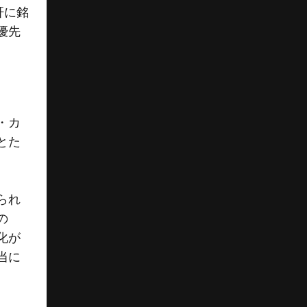
肝に銘
優先
・カ
とた
られ
の
化が
当に