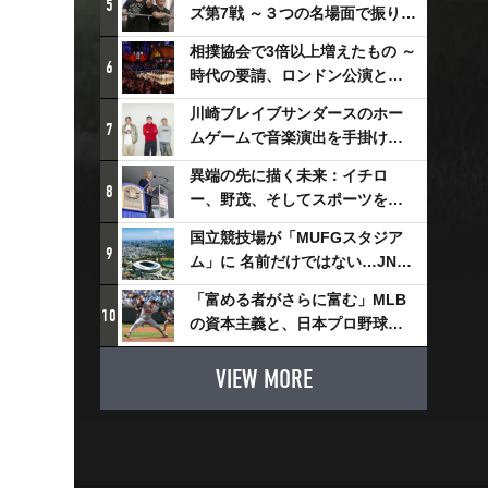
5
ズ第7戦 ～３つの名場面で振り返
る～
相撲協会で3倍以上増えたもの ～
6
時代の要請、ロンドン公演と古
式大相撲
川崎ブレイブサンダースのホー
7
ムゲームで音楽演出を手掛ける
スチャダラパーが川崎新！アリ
異端の先に描く未来：イチロ
ーナシティ・プロジェクトを語
8
ー、野茂、そしてスポーツを支
る 「楽しみでしかないでしょ。
える科学界の挑戦
川崎は、ずっと成長曲線だか
国立競技場が「MUFGスタジア
9
ら」
ム」に 名前だけではない…JNSE
とMUFGが“共創”し描く地域活
「富める者がさらに富む」MLB
性化・社会価値創造の近未来図
10
の資本主義と、日本プロ野球が
とは
踏み出せない一歩
VIEW MORE