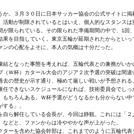
か。３月３０日に日本サッカー協会の公式サイトに掲
、活動が制限されているとはいえ、個人的なスタンスは
間が限られている。その限られた準備期間の中で、1回、
結果を目指していく。東京五輪が延期されたからといっ
ァンの心配をよそに、本人の気概は十分だった。
結となった事態を考えれば、五輪代表との兼務がいか
プ（Ｗ杯）カタール大会のアジア２次予選の突破は間違
過去の歴史が示す通り、極めて厳しい戦いが予想される
任できないスケジュールになれば、技術委員会でしっ
、もちろんある。Ｗ杯予選がどうなるかも分からない中
がする」。
自ら解任している会長が、今回は静観。これには「２
」などと、ファンからは冷ややかな声が上がった。
ターを含めた協会幹部は、これまでのように五輪代表