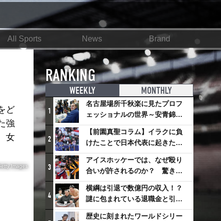
All Sports
News
Brand
RANKING
WEEKLY
MONTHLY
名古屋場所千秋楽に見たプロフ
をど
1
ェッショナルの世界～安青錦の
た強
優勝を巡るさまざまなドラマ
【前園真聖コラム】イラクに負
、女
2
けたことで日本代表に起きたプ
ラスとは
アイスホッケーでは、なぜ殴り
3
Getty Images
合いが許されるのか？ 驚きの
「ファイティング」ルールにつ
横綱は引退で数億円の収入！？
いて
4
謎に包まれている退職金と引退
相撲興行
歴史に刻まれたワールドシリー