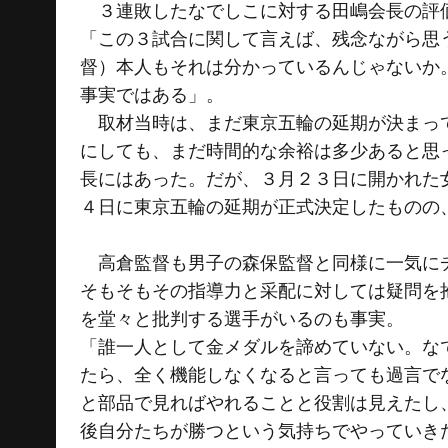
３連敗したなでしこに対する田嶋会長の評
「この３試合に関して言えば、残念ながら思
督）本人もそれは分かっているんじゃないか
事実ではある」。
取材当時は、まだ東京五輪の延期が決まって
にしても、まだ時間的な余裕は多少あると思
長にはあった。だが、３月２３日に開かれた
４日に東京五輪の延期が正式決定したものの
高倉監督も男子の森保監督と同様に一気にチ
そもそもその指導力と采配に対しては疑問を
を堂々と批判する選手がいるのも事実。
「誰一人として金メダルを諦めていない。な
たら、全く機能しなくなると言っても過言で
と部品で見ればやれることと役割は見えたし
後自分たちが勝つという気持ちでやっていき