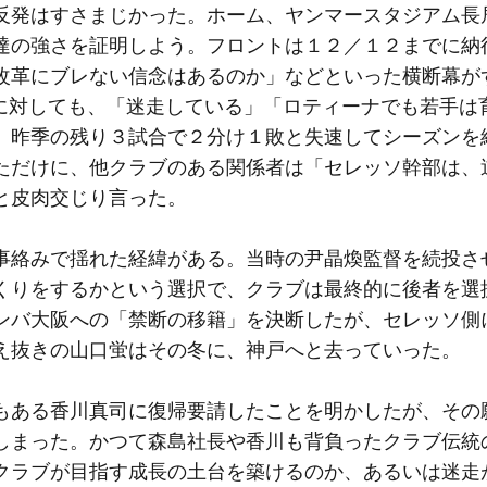
発はすさまじかった。ホーム、ヤンマースタジアム長
達の強さを証明しよう。フロントは１２／１２までに納
改革にブレない信念はあるのか」などといった横断幕が
説明に対しても、「迷走している」「ロティーナでも若手は
、昨季の残り３試合で２分け１敗と失速してシーズンを
ただけに、他クラブのある関係者は「セレッソ幹部は、
と皮肉交じり言った。
絡みで揺れた経緯がある。当時の尹晶煥監督を続投さ
くりをするかという選択で、クラブは最終的に後者を選
ンバ大阪への「禁断の移籍」を決断したが、セレッソ側
え抜きの山口蛍はその冬に、神戸へと去っていった。
ある香川真司に復帰要請したことを明かしたが、その
しまった。かつて森島社長や香川も背負ったクラブ伝統
クラブが目指す成長の土台を築けるのか、あるいは迷走