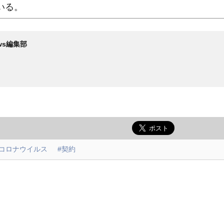
いる。
News編集部
型コロナウイルス
#契約