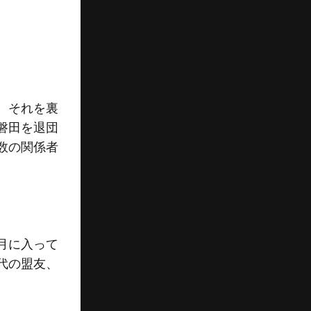
、それを裏
磐田を退団
数の関係者
月に入って
代の盟友、