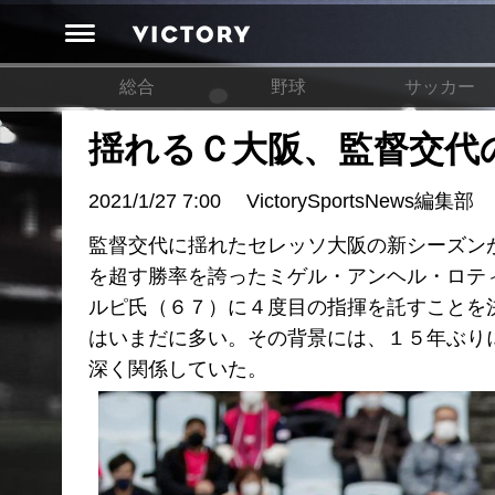
総合
野球
サッカー
揺れるＣ大阪、監督交代
2021/1/27 7:00
VictorySportsNews編集部
監督交代に揺れたセレッソ大阪の新シーズン
を超す勝率を誇ったミゲル・アンヘル・ロテ
ルピ氏（６７）に４度目の指揮を託すことを
はいまだに多い。その背景には、１５年ぶり
深く関係していた。