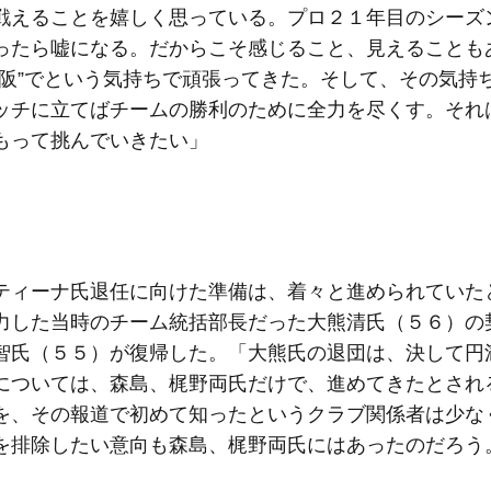
戦えることを嬉しく思っている。プロ２１年目のシーズ
ったら嘘になる。だからこそ感じること、見えることも
大阪”でという気持ちで頑張ってきた。そして、その気持
ッチに立てばチームの勝利のために全力を尽くす。それ
もって挑んでいきたい」
ィーナ氏退任に向けた準備は、着々と進められていた
力した当時のチーム統括部長だった大熊清氏（５６）の
智氏（５５）が復帰した。「大熊氏の退団は、決して円
については、森島、梶野両氏だけで、進めてきたとされ
を、その報道で初めて知ったというクラブ関係者は少な
を排除したい意向も森島、梶野両氏にはあったのだろう