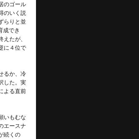
居のゴール
得のいく説
ずらりと並
育成でき
終えたが、
逆に４位で
せるか、冷
択した。実
による直前
願いもむな
のエースナ
が続くの