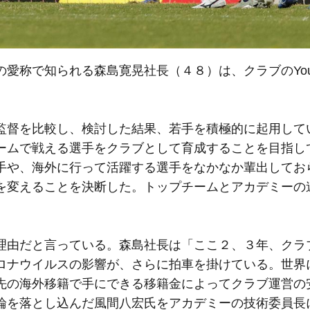
称で知られる森島寛晃社長（４８）は、クラブのYouT
監督を比較し、検討した結果、若手を積極的に起用して
ームで戦える選手をクラブとして育成することを目指し
手や、海外に行って活躍する選手をなかなか輩出してお
を変えることを決断した。トップチームとアカデミーの
由だと言っている。森島社長は「ここ２、３年、クラ
ロナウイルスの影響が、さらに拍車を掛けている。世界
先の海外移籍で手にできる移籍金によってクラブ運営の
論を落とし込んだ風間八宏氏をアカデミーの技術委員長