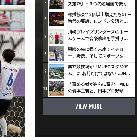
5
ズ第7戦 ～３つの名場面で振り返
る～
相撲協会で3倍以上増えたもの ～
6
時代の要請、ロンドン公演と古
式大相撲
川崎ブレイブサンダースのホー
7
ムゲームで音楽演出を手掛ける
スチャダラパーが川崎新！アリ
異端の先に描く未来：イチロ
ーナシティ・プロジェクトを語
8
ー、野茂、そしてスポーツを支
る 「楽しみでしかないでしょ。
える科学界の挑戦
川崎は、ずっと成長曲線だか
国立競技場が「MUFGスタジア
9
ら」
ム」に 名前だけではない…JNSE
とMUFGが“共創”し描く地域活
「富める者がさらに富む」MLB
性化・社会価値創造の近未来図
10
の資本主義と、日本プロ野球が
とは
踏み出せない一歩
VIEW MORE