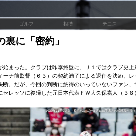
ゴルフ
相撲
テニス
の裏に「密約」
が始まった。クラブは昨季終盤に、Ｊ１ではクラブ史上
ィーナ前監督（６３）の契約満了による退任を決め、レ
決断。だが、今回の判断に納得のいっていないファン、
にセレッソに復帰した元日本代表ＦＷ大久保嘉人（３８
2020年11月C大阪－横浜FC。ゴール裏には手書きの横断幕が掲げら