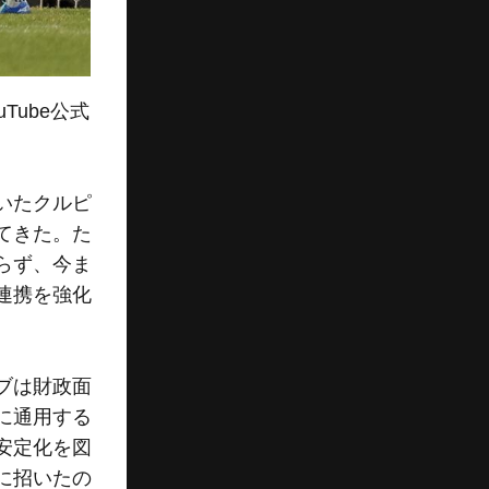
ube公式
いたクルピ
てきた。た
らず、今ま
連携を強化
ブは財政面
に通用する
安定化を図
に招いたの