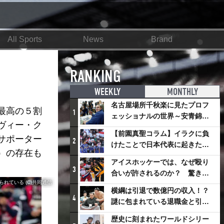
All Sports
News
Brand
RANKING
WEEKLY
MONTHLY
名古屋場所千秋楽に見たプロフ
最高の５割
1
ェッショナルの世界～安青錦の
ヴィー・ク
優勝を巡るさまざまなドラマ
【前園真聖コラム】イラクに負
サポーター
2
けたことで日本代表に起きたプ
）の存在も
ラスとは
アイスホッケーでは、なぜ殴り
3
合いが許されるのか？ 驚きの
れている (C)共同通信
「ファイティング」ルールにつ
横綱は引退で数億円の収入！？
いて
4
謎に包まれている退職金と引退
相撲興行
歴史に刻まれたワールドシリー