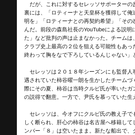
だが、これに対するセレッソサポーターの反
裏には、「ロティーナと天皇杯を獲得して俺
明を」「ロティーナとの再契約希望」「その
んだ。前段の森島社長のYouTubeによる
た」など批判の声は止まなかった。チームは
クラブ史上最高の２位を狙える可能性もあっ
終わって胸をなで下ろしているんじゃない」
セレッソは２０１８年シーズンにも監督人事
遇されていた柿谷曜一朗を生かしたチームづ
際にその夏、柿谷は当時クルピ氏が率いたガ
の説得で翻意。一方で、尹氏を慕っていた生
セレッソは、今オフにクルピ氏の教え子でも
しく断られ、肝心の柿谷は名古屋へ移籍して
ンバー「８」は空いたまま。新たな船出で、