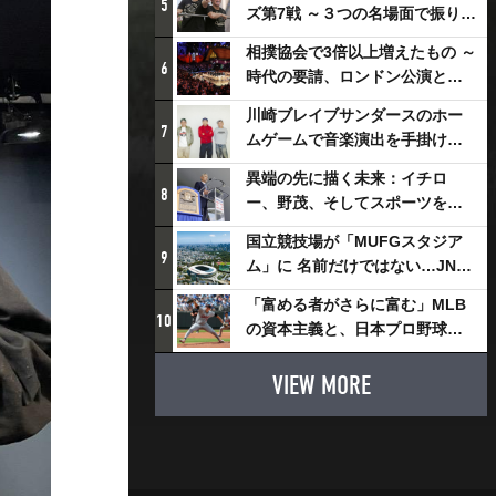
5
ズ第7戦 ～３つの名場面で振り返
る～
相撲協会で3倍以上増えたもの ～
6
時代の要請、ロンドン公演と古
式大相撲
川崎ブレイブサンダースのホー
7
ムゲームで音楽演出を手掛ける
スチャダラパーが川崎新！アリ
異端の先に描く未来：イチロ
ーナシティ・プロジェクトを語
8
ー、野茂、そしてスポーツを支
る 「楽しみでしかないでしょ。
える科学界の挑戦
川崎は、ずっと成長曲線だか
国立競技場が「MUFGスタジア
9
ら」
ム」に 名前だけではない…JNSE
とMUFGが“共創”し描く地域活
「富める者がさらに富む」MLB
性化・社会価値創造の近未来図
10
の資本主義と、日本プロ野球が
とは
踏み出せない一歩
VIEW MORE