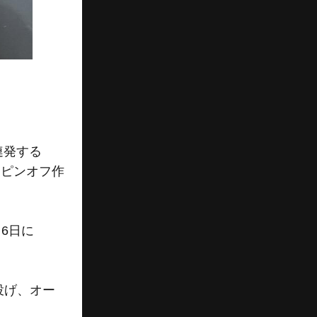
連発する
スピンオフ作
6日に
投げ、オー