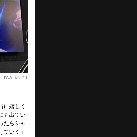
勝者：PGW | レン選手
当に嬉しく
にも出てい
ったらシャ
けていく」