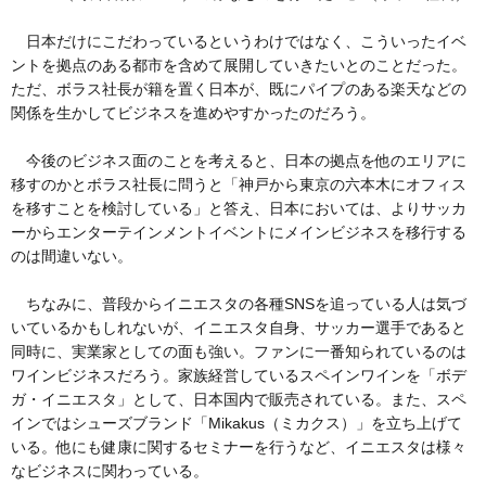
日本だけにこだわっているというわけではなく、こういったイベ
ントを拠点のある都市を含めて展開していきたいとのことだった。
ただ、ボラス社長が籍を置く日本が、既にパイプのある楽天などの
関係を生かしてビジネスを進めやすかったのだろう。
今後のビジネス面のことを考えると、日本の拠点を他のエリアに
移すのかとボラス社長に問うと「神戸から東京の六本木にオフィス
を移すことを検討している」と答え、日本においては、よりサッカ
ーからエンターテインメントイベントにメインビジネスを移行する
のは間違いない。
ちなみに、普段からイニエスタの各種SNSを追っている人は気づ
いているかもしれないが、イニエスタ自身、サッカー選手であると
同時に、実業家としての面も強い。ファンに一番知られているのは
ワインビジネスだろう。家族経営しているスペインワインを「ボデ
ガ・イニエスタ」として、日本国内で販売されている。また、スペ
インではシューズブランド「Mikakus（ミカクス）」を立ち上げて
いる。他にも健康に関するセミナーを行うなど、イニエスタは様々
なビジネスに関わっている。