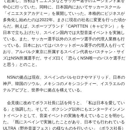
て起業し、当初はイニエスタなどサッカー選手のエージェント業を
中心に行っていた。同時に、日本国内においてサッカースクール
「イニエスタアカデミー」を展開していった。本格的にビジネスが
多角化し始めたのは2022年。まさに現在の社名に変更を行った頃か
らだ。例えば、スポーツブランド「CAPITTEN（キャピテン）」を
日本で立ち上げたり、スペイン国内では大型音楽イベントを実施し
ている。また、サッカー選手以外のスポーツ選手の代理人業務も行
っている。日本においてはバスケットボール選手の代理人も行って
おり、アルバルク東京に所属するスペイン代表セバスチャン・サイ
ズはNSN所属選手だ。サイズ曰く「恐らくNSN唯一のバスケ選手だ
と思う」とのこと。
NSNの拠点は現在、スペインのバルセロナやマドリッド、日本の
神戸、韓国のソウル、メキシコのメキシコシティー、イスラエルの
テルアビブと、世界中に拠点を構えている。
会見後に改めてボラス社長に話を伺うと、「私は日本を愛してい
る」と強調した。そして、ボクシング以外にもエンターテインメン
トイベントとして、音楽イベントの実施を考えていることを明かし
た。「既にスペインで実施したことがあり、日本でも行われている
ULTRA（野外音楽フェス）の様なものを行いたい」（ボラス社長）