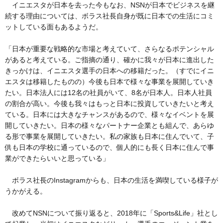
イニエスタが日本を去った今もなお、NSNが日本でビジネスを継
続する理由については、ボラス社長自身が既に日本での生活にコミ
ットしている面もあるようだ。
「日本が重要な戦略的な市場と考えていて、さらなるポテンシャル
があると考えている。ご指摘の通り、確かに我々が日本に進出した
きっかけは、イニエスタ選手の日本への移籍だった。（すでにイニ
エスタは移籍したものの）今後も日本で様々な事業を展開していき
たい。日本法人には12名の社員がいて、8名が日本人。日本人社員
の割合が高い。今後も我々はもっと日本に投資していきたいと考え
ている。日本には大きなチャンスがあるので、様々なイベントを展
開していきたい。日本の様々なパートナー企業とも組んで、あらゆ
る形で事業を展開していきたい。私の家族も日本に住んでいて、子
供も日本の学校に通っているので、個人的にも長く日本に住んで事
業ができたらいいと思っている」
ボラス社長のInstagramからも、日本の生活を満喫している様子が
うかがえる。
改めてNSNについて振り返ると、2018年に「Sports&Life」社とし