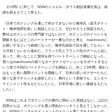
その問いに対して、NSNのジョエル・ボラス創設者兼社長は、経
緯を踏まえてこう答えた。
「日本でボクシングを通じて何かできないかと梅本氏（楽天チケッ
ト・梅本悦郎社長）に相談したところ、ぜひやろうと快諾された。
弊社はボクシングの専門家ではないので、ボクシングのイベントを
開催するにはどこのパートナーが一番なのかと考え、matchroomに
お願いするという経緯になった。梅本氏経由で話を通してもらい、6
カ月前くらいから進めた。フランク氏とフランク氏のチームと話し
合って、幸いなことに賛同を得てパートナーシップ締結となった。
我々はmatchroomの様々なオーガナイゼーションをサポートすると
いう形で今回のパートナーシップを締結した。向こう3年間、願わく
はもっと長い期間イベントを開催して、日本の若いボクサーたちに
様々な形でチャンスを提供したい。興行という意味でも、エンター
テインメント性をもたらしたいし、日本市場に新しい価値をもたら
したい」
NSNはこれまでボクシングの興行に関わった実績はない。上記の
回答からは、ボクシングを選ぶ理由がハッキリと見えてこなかった
が、NSNがエンターテインメントのイベント業に力を入れたいの