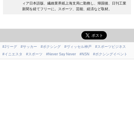
ィア日本語版、繊維業界紙上海支局に勤務し、帰国後、日刊工業
新聞を経てフリーに。スポーツ、芸能、経済など取材。
#Jリーグ
#サッカー
#ボクシング
#ヴィッセル神戸
#スポーツビジネス
#イニエスタ
#スポーツ
#Never Say Never
#NSN
#ボクシングイベント