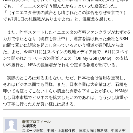
ても、「イニエスタがそう望んだから」といった返答だった。
「（イニエスタ最後の試合とも噂されたこの試合をなぜ東京で？）
でも7月1日の札幌戦がありますよね」と、温度差を感じた。
また、昨年スタートしたイニエスタの有料ファンクラブがわずか5
カ月で停止となり（現在も停止中）、運営を請け負った会社とNSN
の間で互いに訴訟を起こし合っているという報道が週刊誌から出
た。また、今年7月にはスペインの現地メディア発で、6月にスペイ
ンで開かれたラ･リーガの音楽フェス「Oh My Gol! (OMG)」の支払
い不履行と、NSNの担当者がそれを否定する報道が出ている。
実際のところは知る由もない。ただ、日本社会は信用を重視し、
それはビジネス面でも同様。また、日本企業は大企業ほど、石橋を
叩いても渡ってこないくらい慎重な判断を下すことが多い。NSNが
もし日本市場でビジネスを拡大したいのであれば、もう少し慎重か
つ丁寧に行った方が良い様には思える。
著者プロフィール
大塚淳史
スポーツ報知、中国・上海移住後、日本人向け無料誌、中国メデ