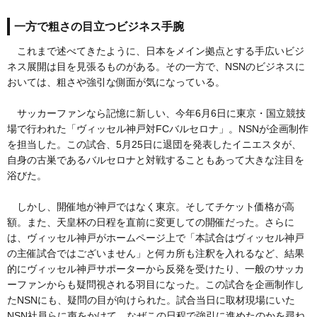
一方で粗さの目立つビジネス手腕
これまで述べてきたように、日本をメイン拠点とする手広いビジ
ネス展開は目を見張るものがある。その一方で、NSNのビジネスに
おいては、粗さや強引な側面が気になっている。
サッカーファンなら記憶に新しい、今年6月6日に東京・国立競技
場で行われた「ヴィッセル神戸対FCバルセロナ」。NSNが企画制作
を担当した。この試合、5月25日に退団を発表したイニエスタが、
自身の古巣であるバルセロナと対戦することもあって大きな注目を
浴びた。
しかし、開催地が神戸ではなく東京。そしてチケット価格が高
額。また、天皇杯の日程を直前に変更しての開催だった。さらに
は、ヴィッセル神戸がホームページ上で「本試合はヴィッセル神戸
の主催試合ではございません」と何カ所も注釈を入れるなど、結果
的にヴィッセル神戸サポーターから反発を受けたり、一般のサッカ
ーファンからも疑問視される羽目になった。この試合を企画制作し
たNSNにも、疑問の目が向けられた。試合当日に取材現場にいた
NSN社員らに声をかけて、なぜこの日程で強引に進めたのかを尋ね