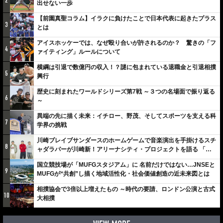
2
出せない一歩
【前園真聖コラム】イラクに負けたことで日本代表に起きたプラス
3
とは
アイスホッケーでは、なぜ殴り合いが許されるのか？ 驚きの「フ
4
ァイティング」ルールについて
横綱は引退で数億円の収入！？謎に包まれている退職金と引退相撲
5
興行
歴史に刻まれたワールドシリーズ第7戦 ～３つの名場面で振り返る
6
～
異端の先に描く未来：イチロー、野茂、そしてスポーツを支える科
7
学界の挑戦
川崎ブレイブサンダースのホームゲームで音楽演出を手掛けるスチ
8
ャダラパーが川崎新！アリーナシティ・プロジェクトを語る 「楽
しみでしかないでしょ。川崎は、ずっと成長曲線だから」
国立競技場が「MUFGスタジアム」に 名前だけではない…JNSEと
9
MUFGが“共創”し描く地域活性化・社会価値創造の近未来図とは
相撲協会で3倍以上増えたもの ～時代の要請、ロンドン公演と古式
10
大相撲