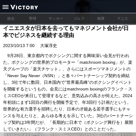
総合
野球
サッカー
ゴルフ
相撲
テニス
イニエスタが日本を去ってもマネジメント会社が日
本でビジネスを継続する理由
2023/10/13 7:00
大塚淳史
9月28日、東京都内でボクシングに関する興味深い会見が行われ
た。ボクシングの世界的プロモーター「matchroom boxing」が、楽
天グループの「楽天チケット」、さらにはスポーツマネジメントの
「Never Say Never（NSN）」と各々パートナーシップ契約を締結
し、3社で年に数回、日本国内で”世界最高峰”のボクシングイベント
を開催するというもの。会見にはmatchroom boxingのフランク・ス
ミスCEOが来日して登壇するなど、意気込みの高さが伺えた。2024
年初頭にまず1回目の興行を開催予定で、年3回行う計画だという。
世界的な有力選手を招聘したり、日本の才能ある若手選手にもチャ
ンスを与えたりと、あらゆる考えを示していた。3社のパートナーシ
ップ契約は3年間だが、「長期的に日本で（ボクシング興行を）展開
していきたい」（フランク・スミスCEO）とのことだった。
先月28日の記者会見に登壇した（左から）matchroom社のフランク・スミスCEO、楽天チケットの梅本悦郎社長、NSN社のジョエル・ボラス社長