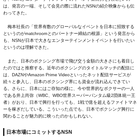
は、発言の一端、そして会見の際に流れたNSNの紹介映像からも伝
わってきた。
梅本社長の「世界有数のグローバルなイベントを日本に招致する
というのがmatchroomとのパートナー締結の根源」という発言から
も、NSNが日本で大きなエンターテインメントイベントを行いたい
というのは理解できた。
また、日本のボクシング市場で飛び交う金額の大きさにも着目し
たのではと推察する。近年のボクシングのタイトルマッチの配信に
は、DAZNやAmazon Prime Videoといったネット配信サービスが
続々と参入し、日本のボクシング界にも資金が流れ込んできてい
る。さらに、日本にはご存知の様に、今や世界的なボクサーの一人
である井上尚弥（WBC、WBO世界スーパーバンタム級2団体統一王
者）がおり、日本で興行を行っても、1戦で億を超えるファイトマネ
ーを稼ぎだしている。こういった点でも、日本でボクシング興行に
関わることが魅力的に映ったのかもしれない。
日本市場にコミットするNSN