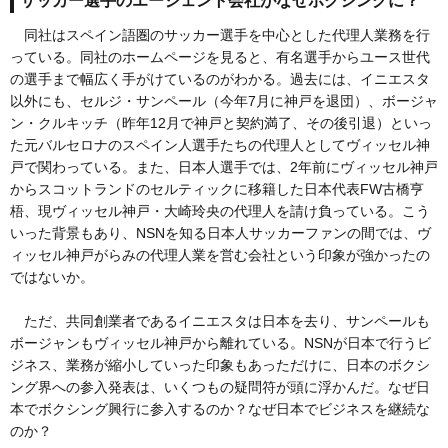
サッカー選手のエージェント会社がなぜボクシングに？
同社はスペイン語圏のサッカー選手を中心とした代理人業務を行
っている。同社のホームページを見ると、有名選手からユース世代
の選手まで幅広く手がけているのがわかる。過去には、イニエスタ
以外にも、セルジ・サンペール（今年7月に神戸を退団）、ボージャ
ン・クルキッチ（昨年12月で神戸と契約満了、その後引退）といっ
た元バルセロナのスペイン人選手たちの代理人としてヴィッセル神
戸で関わっている。また、日本人選手では、2年前にヴィッセル神戸
からスコットランドのセルティックに移籍した日本代表FW古橋亨
梧、現ヴィッセル神戸・大崎玲央の代理人を請け負っている。こう
いった背景もあり、NSNを知る日本人サッカーファンの間では、ヴ
ィッセル神戸がらみの代理人業を営む会社という印象が強かったの
ではないか。
ただ、共同創業者であるイニエスタは日本を去り、サンペールも
ボージャンもヴィッセル神戸から離れている。NSNが日本で行うビ
ジネス、業務が縮小していった印象もあっただけに、日本のボクシ
ング界への参入発表は、いくつもの疑問符が頭に浮かんだ。なぜ日
本でボクシング興行に参入するのか？なぜ日本でビジネスを継続な
のか？