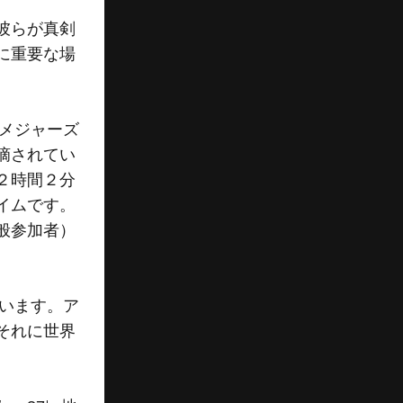
彼らが真剣
に重要な場
ンメジャーズ
摘されてい
２時間２分
イムです。
般参加者）
思います。ア
それに世界