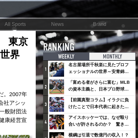
All Sports
News
Brand
 東京
RANKING
〝世界
WEEKLY
MONTHLY
名古屋場所千秋楽に見たプロフ
1
ェッショナルの世界～安青錦の
優勝を巡るさまざまなドラマ
「富める者がさらに富む」MLB
2
の資本主義と、日本プロ野球が
2007年
踏み出せない一歩
【前園真聖コラム】イラクに負
会社アシッ
3
けたことで日本代表に起きたプ
一般財団法
ラスとは
アイスホッケーでは、なぜ殴り
S健康経営宣
4
合いが許されるのか？ 驚きの
「ファイティング」ルールにつ
横綱は引退で数億円の収入！？
いて