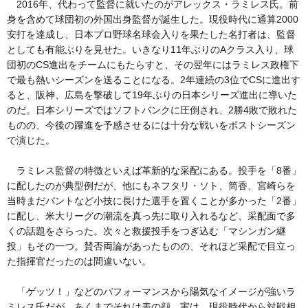
2016年、代わって監督に就いたのがアレックス・ラミレス氏。前
身を含めて球団初の外国出身監督が誕生した。現役時代に通算2000
安打を達成し、日本プロ野球名球会入りを果たした名打者は、監督
としても有能ぶりを見せた。いきなり11年ぶりのAクラス入り、球
団初のCS進出をチームにもたらすと、その翌年にはラミレス政権下
で最も熱いシーズンを送ることになる。2年連続の3位でCSに進出す
ると、阪神、広島を撃破して19年ぶりの日本シリーズ進出に導いた
のだ。日本シリーズではソフトバンクに圧倒され、2勝4敗で敗れた
ものの、今後の躍進を予感させるには十分な戦いをポストシーズン
で演じた。
ラミレス監督の特徴といえば革新的な采配にある。投手を「8番」
に配したのが典型例だが、他にもネフタリ・ソト、筒香、宮崎らを
当時まだバントなど小技に長けた選手を置くことが多かった「2番」
に配し、米大リーグの潮流を真っ先に取り入れるなど、采配面で多
くの話題をさらった。次々と救援投手をつぎ込む「マシンガン継
投」もその一つ。賛否両論があったものの、それほど采配で目立っ
た指揮官だったのは間違いない。
「ゲッツ！」などのパフォーマンスから陽気なイメージが強いラ
ミレス氏だが、あくまでそれは表の顔。実は、現役時代から対戦相