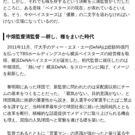
だ。しかし、それでも職を辞するという決断を三浦監督がくだした
ところに、ある意味「ベイスターズの現在」が表れているといえ
る。そう、今やベイスターズは「優勝」の二文字を追わなければい
けない立場になっているのだ。
中畑監督清監督 ―耕し、種をまいた時代
2011年11月、IT大手のディー・エヌ・エー(DeNA)は総額95億円
を払ってTBSホールディングスから横浜ベイスターズの経営権を取
得。横浜DeNAベイスターズが誕生した。初代監督に就任したのは
中畑清氏。「熱いぜ！ 横浜DeNA」をスローガンに掲げ、イメージ
を刷新した。
黎明期にあった球団で、新監督に問われたのは采配面以前にチー
ムの基本をつくることだった。「覇気がない。目的意識がない」と
球団職員に挨拶の重要性から説き、新人選手や2軍選手にたばこ禁止
令を課すなど、当時球界最年少で球団社長に就いた池田純氏ととも
に改革を断行。積極的な話題提供でメディアに取り上げられる機会
も増え、屈指の人気球団へと変貌を遂げる礎を築いた。
監督であるとともに「営業マン」の意識が強かったと振り返る中