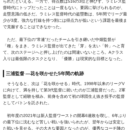
られたといえる。一方で、得点数は516の3位と伸びず、ラミレス監
督時代にトップだったことは一度もない。要因に挙げられるのが、
走塁意識の低さだ。ラミレス監督時代の盗塁数は、5年間でリーグ最
少が3度。強力な打線を持つ割には得点力が低いという課題を最後ま
で克服することはできなかった。
ただ、最下位の“常連”だったチームを引き継いだ中畑監督が
「種」をまき、ラミレス監督が出てきた「芽」を太い「幹」へと育
て、次のステージへと押し上げたのは間違いないところ。Aクラス
入りは最低限のタスクとなり、「優勝」は現実的な目標となった。
三浦監督 ―花を咲かせた5年間の軌跡
そうなると、次は「花を咲かせる」時代。1998年以来のリーグV
に向けて、満を持して第3代監督に就いたのが三浦監督だった。2軍
監督として経験を積み、前身を含めて初の球団生え抜き投手の監督
としてバトンを託された。
初年度の2021年は新人監督ワーストの開幕6連敗を喫し、6年ぶり
の最下位に沈むなど苦しい戦いを強いられたが、翌年からは安定し
た戦いを見せる。その大きな要因となったのが、優秀なコーチ陣の