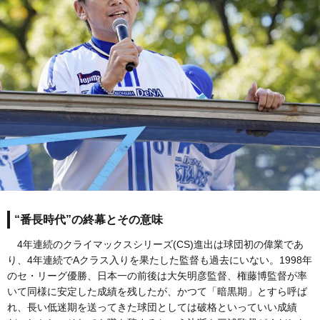
“番長時代”の終幕とその意味
4年連続のクライマックスシリーズ(CS)進出は球団初の偉業であ
り、4年連続でAクラス入りを果たした監督も過去にいない。1998年
のセ・リーグ優勝、日本一の前後は大矢明彦監督、権藤博監督が率
いて同様に安定した成績を残したが、かつて「暗黒期」とすら呼ば
れ、長い低迷期を送ってきた球団としては破格といっていい成績