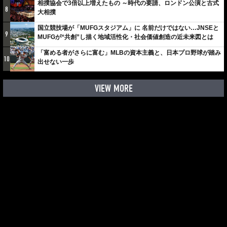
相撲協会で3倍以上増えたもの ～時代の要請、ロンドン公演と古式
8
大相撲
国立競技場が「MUFGスタジアム」に 名前だけではない…JNSEと
9
MUFGが“共創”し描く地域活性化・社会価値創造の近未来図とは
「富める者がさらに富む」MLBの資本主義と、日本プロ野球が踏み
10
出せない一歩
VIEW MORE