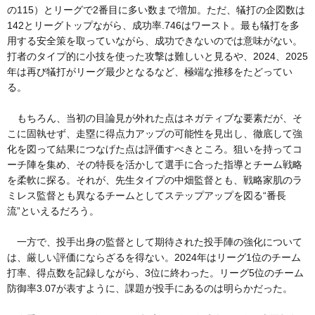
の115）とリーグで2番目に多い数まで増加。ただ、犠打の企図数は
142とリーグトップながら、成功率.746はワースト。最も犠打を多
用する安全策を取っていながら、成功できないのでは意味がない。
打者のタイプ的に小技を使った攻撃は難しいと見るや、2024、2025
年は再び犠打がリーグ最少となるなど、極端な推移をたどってい
る。
もちろん、当初の目論見が外れた点はネガティブな要素だが、そ
こに固執せず、走塁に得点力アップの可能性を見出し、徹底して強
化を図って結果につなげた点は評価すべきところ。狙いを持ってコ
ーチ陣を集め、その特長を活かして選手に合った指導とチーム戦略
を柔軟に探る。それが、先生タイプの中畑監督とも、戦略家肌のラ
ミレス監督とも異なるチームとしてステップアップを図る“番長
流”といえるだろう。
一方で、投手出身の監督として期待された投手陣の強化について
は、厳しい評価にならざるを得ない。2024年はリーグ1位のチーム
打率、得点数を記録しながら、3位に終わった。リーグ5位のチーム
防御率3.07が表すように、課題が投手にあるのは明らかだった。