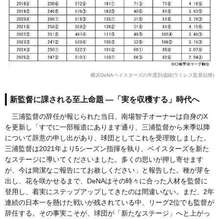
横浜DeNAベイスターズの年度別成績(ラミレス監督以降)
新監督に課される至上命題 ―「実を収穫する」時代へ
三浦監督の辞任が報じられた当日、南場智子オーナーは自身のX
を更新し「すでに一部報道にあります通り、三浦監督から来季以降
について辞意の申し出があり、球団としてこれを受理致しました。
三浦監督は2021年より5シーズン指揮を執り、ベイスターズを新た
なステージに導いてくださいました。多くの思いが押し寄せます
が、今は簡潔なご報告にてお赦しください」と報告した。種が芽を
出し、花を咲かせるまで、DeNAはその時々に合った人材を監督に
登用し、着実にステップアップしてきたのは間違いない。まだ、2年
連続の日本一を懸けた戦いが残されている中、リーグ2位でも監督が
辞任する。その事実こそが、球団が「新たなステージ」へと上がっ