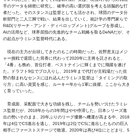
手のデータを綿密に研究し、確率の高い選択肢を考える頭脳的な打
者だった。そのスタンスは監督としても活かされ、球団のデータ分
析部門と二人三脚で戦い、結果を出していく。統計学の専門家らで
R&D(リサーチ・アンド・ディベロップメント)グループを形成し、
AIの活用など、球界屈指の先進的なチーム戦略を取るDeNAだが、そ
の起点がラミレス監督時代にある。
現在の主力が台頭してきたのもこの時期だった。佐野恵太はメジ
ャー挑戦で退団した筒香に代わって2020年に主将を託されると、
「4番」も務め、首位打者、ベストナインに輝くまでに飛躍を遂げ
た。ドラフト9位でプロ入りし、2019年まで代打が主戦場だった佐
野の類まれなセンスにほれ込んだラミレス監督は「タイミングの取
り方」に高い資質を感じ、ルーキー年から1軍に抜擢。ここから大き
く育っていった。
育成面、采配面で大きな功績を残し、チームを勢いづけたラミレ
ス監督だが、2018年からの3年間はやや停滞した。日本シリーズ進
出の勢いそのまま、20年ぶりのリーグ優勝へ機運が高まる中、2018
年は4位でCS進出を逃し、2019年は2位でCSに進出したものの巨人
相手にファーストステージで敗退。2020年は再び4位にとどまり、5