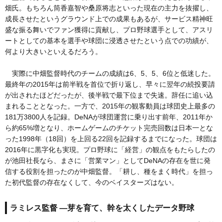
畑氏。もちろん筒香嘉智や桑原将志といった現在の主力を抜擢し、
成長させたというグラウンド上での成果もあるが、サービス精神旺
盛な振る舞いでファン獲得に貢献し、プロ野球選手として、アスリ
ートとしての基本を選手や球団に浸透させたという点での功績が、
何より大きいといえるだろう。
実際に中畑監督時代のチームの成績は6、5、5、6位と低迷した。
最終年の2015年は前半戦を首位で折り返し、早々に翌年の続投要請
が出されたほどだったが、後半戦で最下位まで失速。辞任に追い込
まれることとなった。一方で、2015年の観客動員は球団史上最多の
181万3800人を記録。DeNAが球団運営に乗り出す前年、2011年か
ら約65%増となり、ホームゲームのチケット完売回数は日本一とな
った1998年（18回）を上回る22回を記録するまでになった。球団は
2016年に黒字化も実現。プロ野球に「経営」の観点をもたらしたの
が池田社長なら、まさに「営業マン」としてDeNAの存在を世に発
信する役割を担ったのが中畑監督。「耕し、種をまく時代」を担っ
た初代監督の存在なくして、今のベイスターズはない。
ラミレス監督 ―芽を育て、幹を太くしたデータ野球