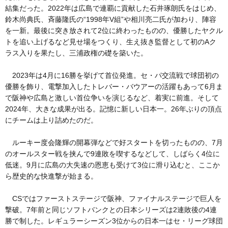
結集だった。2022年は広島で連覇に貢献した石井琢朗氏をはじめ、
鈴木尚典氏、斉藤隆氏の“1998年V組”や相川亮二氏が加わり、陣容
を一新。最後に突き放されて2位に終わったものの、優勝したヤクル
トを追い上げるなど見せ場をつくり、生え抜き監督として初のAク
ラス入りを果たし、三浦政権の礎を築いた。
2023年は4月に16勝を挙げて首位発進。セ・パ交流戦で球団初の
優勝を飾り、電撃加入したトレバー・バウアーの活躍もあって6月ま
で阪神や広島と激しい首位争いを演じるなど、着実に前進。そして
2024年、大きな成果が出る。記憶に新しい日本一。26年ぶりの頂点
にチームは上り詰めたのだ。
ルーキー度会隆輝の開幕弾などで好スタートを切ったものの、7月
のオールスター戦を挟んで9連敗を喫するなどして、しばらく4位に
低迷。9月に広島の大失速の恩恵も受けて3位に滑り込むと、ここか
ら歴史的な快進撃が始まる。
CSではファーストステージで阪神、ファイナルステージで巨人を
撃破。7年前と同じソフトバンクとの日本シリーズは2連敗後の4連
勝で制した。レギュラーシーズン3位からの日本一はセ・リーグ球団