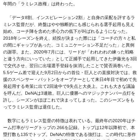
年間の「ラミレス政権」は終わった。
「データ8割、インスピレーション2割」と自身の采配を評するラ
ミレス監督だが、終盤はやや独断的にも感じられる選手起用も見え
始め、コーチ陣を含めた求心力の低下が叫ばれるようになった。
2018年シーズンを終え、続投が決まった際には「コーチの方々と私
の間にギャップがあった。コミュニケーション不足だった」と異例
の謝罪。また、2020年7月には、リードが「われわれの練った戦略
と違う方向にいっていた」として正捕手で起用してきた伊藤光を3回
で交代させ、翌日に出場選手登録を抹消したことで賛否渦巻いた。
5.5ゲーム差で迎えた9月2日からの首位・巨人との直接対決では、救
援のスペンサー・パットンをオープナーとして来日4年目で初めて先
発起用する奇策に出て2回途中で9失点と大炎上。これも大きな議論
を呼んだ。DeNAは3連敗。巨人に優勝へのマジックナンバー点灯を
許し、シーズンがほぼこれで決まってしまった。このシーズンをも
ってラミレス監督は退任した。
数字にもラミレス監督の特徴は表れている。最終年の2020年はチ
ーム打率がリーグトップの.266を記録。トップは12年以降初で、本
塁打数も135でトップ。DeNAの特徴である強打は、この時代に形作