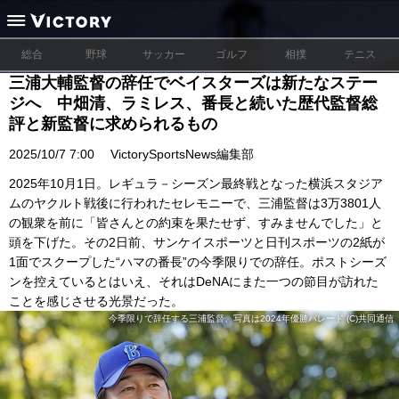
総合
野球
サッカー
ゴルフ
相撲
テニス
三浦大輔監督の辞任でベイスターズは新たなステー
ジへ 中畑清、ラミレス、番長と続いた歴代監督総
評と新監督に求められるもの
2025/10/7 7:00
VictorySportsNews編集部
2025年10月1日。レギュラ－シーズン最終戦となった横浜スタジア
ムのヤクルト戦後に行われたセレモニーで、三浦監督は3万3801人
の観衆を前に「皆さんとの約束を果たせず、すみませんでした」と
頭を下げた。その2日前、サンケイスポーツと日刊スポーツの2紙が
1面でスクープした“ハマの番長”の今季限りでの辞任。ポストシーズ
ンを控えているとはいえ、それはDeNAにまた一つの節目が訪れた
ことを感じさせる光景だった。
今季限りで辞任する三浦監督、写真は2024年優勝パレード (C)共同通信