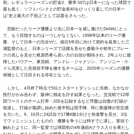
初。レギュラーシーズンの貯金2、勝率.507は日本一になった球団で
最も低く、ソフトバンクとの貯金差40をひっくり返しての日本一
は“史上最大の下剋上”として話題をさらった。
悲願だったリーグ優勝より先に日本一を成し遂げたDeNAにとっ
て、もう目指すものは一つしかなくない。1998年以来のリーグ優
勝、そして日本一の完全Vだ。就任5年目に向けて契約を延長した三
浦監督のもと、日本シリーズで活躍を見せた森敬斗や前年にブレー
クの兆しを見せた梶原昂希ら若い力の台頭が期待され、2年ぶりに復
帰したバウアー、東克樹、アンドレ・ジャクソン、アンソニー・ケ
イら充実した先発投手陣を擁するチームは、2025年シーズンの優勝
候補として注目される存在となった。
しかし、4月終了時点で5位とスタートダッシュに失敗。なかなか
投打がかみ合わず、阪神に独走を許す結果となった。交流戦で12球
団ワーストのチーム打率・205を記録するなど序盤は自慢の打線が
低迷し、打線が復調し始めた後半戦は投手陣、特に救援陣が安定感
を欠いた。9、10月に24試合で17勝6敗1分けと快進撃を見せ、2位
でフィニッシュしたものの、優勝を争うには時すでに遅し。冒頭で
触れたように、同一監督では球団初の4年連続Aクラス入りを果たし