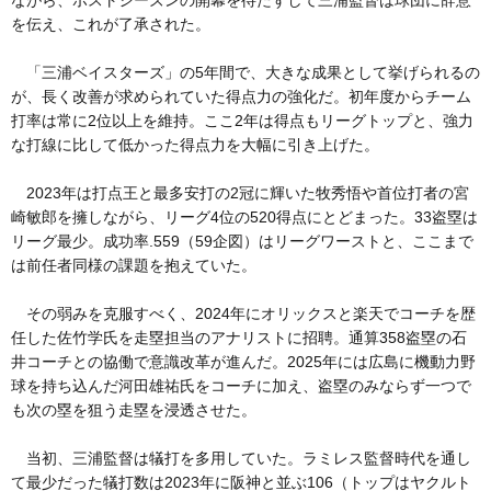
ながら、ポストシーズンの開幕を待たずして三浦監督は球団に辞意
を伝え、これが了承された。
「三浦ベイスターズ」の5年間で、大きな成果として挙げられるの
が、長く改善が求められていた得点力の強化だ。初年度からチーム
打率は常に2位以上を維持。ここ2年は得点もリーグトップと、強力
な打線に比して低かった得点力を大幅に引き上げた。
2023年は打点王と最多安打の2冠に輝いた牧秀悟や首位打者の宮
崎敏郎を擁しながら、リーグ4位の520得点にとどまった。33盗塁は
リーグ最少。成功率.559（59企図）はリーグワーストと、ここまで
は前任者同様の課題を抱えていた。
その弱みを克服すべく、2024年にオリックスと楽天でコーチを歴
任した佐竹学氏を走塁担当のアナリストに招聘。通算358盗塁の石
井コーチとの協働で意識改革が進んだ。2025年には広島に機動力野
球を持ち込んだ河田雄祐氏をコーチに加え、盗塁のみならず一つで
も次の塁を狙う走塁を浸透させた。
当初、三浦監督は犠打を多用していた。ラミレス監督時代を通し
て最少だった犠打数は2023年に阪神と並ぶ106（トップはヤクルト