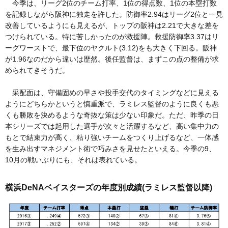
今季は、リーグ2位のチーム打率、1位の得点数、1位の本塁打数
を記録しながら阪神に独走を許した。防御率2.94はリーグ2位と一見
改善しているようにも見えるが、トップの阪神は2.21で大きな差を
つけられている。特に苦しかったのが救援陣。救援防御率3.37はリ
ーグワーストで、最下位のヤクルト(3.12)をも大きく下回る。阪神
が1.96なのだから違いは歴然。後任監督は、まずこの点の整備が求
められてきそうだ。
采配面は、守備固めの早さや投手交代のタイミングなどに見える
ようにどちらかというと慎重派で、ラミレス監督のように良くも悪
くも勝敗を決めるような奇抜な策は少ない印象だ。ただ、昨季の日
本シリーズでは起用した選手が次々と活躍するなど、高い集中力の
もとで結束力が高く、粘り強いチームをつくり上げるなど、一体感
を生み出すマネジメント術で巧みさを見せたといえる。今季の9、
10月の戦いぶりにも、それは表れている。
横浜DeNAベイスターズの年度別成績(ラミレス監督以降)