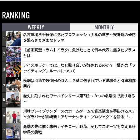
RANKING
WEEKLY
MONTHLY
名古屋場所千秋楽に見たプロフェッショナルの世界～安青錦の優勝
1
を巡るさまざまなドラマ
【前園真聖コラム】イラクに負けたことで日本代表に起きたプラス
2
とは
アイスホッケーでは、なぜ殴り合いが許されるのか？ 驚きの「フ
3
ァイティング」ルールについて
横綱は引退で数億円の収入！？謎に包まれている退職金と引退相撲
4
興行
歴史に刻まれたワールドシリーズ第7戦 ～３つの名場面で振り返る
5
～
川崎ブレイブサンダースのホームゲームで音楽演出を手掛けるスチ
6
ャダラパーが川崎新！アリーナシティ・プロジェクトを語る 「楽
しみでしかないでしょ。川崎は、ずっと成長曲線だから」
異端の先に描く未来：イチロー、野茂、そしてスポーツを支える科
7
学界の挑戦