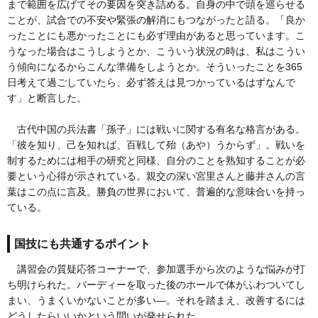
まで範囲を広げてその要因を突き詰める。自身の中で頭を巡らせる
ことが、試合での不安や緊張の解消にもつながったと語る。「良か
ったことにも悪かったことにも必ず理由があると思っています。こ
うなった場合はこうしようとか、こういう状況の時は、私はこうい
う傾向になるからこんな準備をしようとか。そういったことを365
日考えて過ごしていたら、必ず答えは見つかっているはずなんで
す」と断言した。
古代中国の兵法書「孫子」には戦いに関する有名な格言がある。
「彼を知り、己を知れば、百戦して殆（あや）うからず」。戦いを
制するためには相手の研究と同様、自分のことを熟知することが必
要という心得が示されている。親交の深い宮里さんと藤井さんの言
葉はこの点に言及。勝負の世界において、普遍的な意味合いを持っ
ている。
国技にも共通するポイント
講習会の質疑応答コーナーで、参加選手から次のような悩みが打
ち明けられた。バーディーを取った後のホールで体がふわついてし
まい、うまくいかないことが多い―。それを踏まえ、改善するには
どうしたらいいかという問いが発せられた。