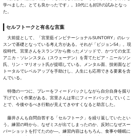
学べました。とても良かったです」。10代にも好評の試みとなっ
た。
セルフトークと有名な言葉
大前提として、「宮里藍インビテーショナルSUNTORY」のレッ
スンで基礎となっている考え方がある。それが「ビジョン54」。現
役時代、宮里さんをスランプから救ったメソッドで、かつての女王
アニカ・ソレンスタム（スウェーデン）を育てたピア・ニールソン
氏、リン・マリオット氏が提唱している。メンタル面、技術面など
トータルでレベルアップを手助けし、人生にも応用できる要素を含
んでいる。
特徴の一つに、プレーをフィードバックしながら自分自身を掘り
下げていく作業がある。宮里さんは常にフィードバックしていくこ
とで、今後やるべき行動が見えてきやすくなると助言した。
藤井さんも自問自答する「セルフトーク」を繰り返していたとい
う。練習の時から、なぜミスが出てしまったのか、反対になぜスー
パーショットを打てたのか―。練習内容はもちろん、食事や睡眠に