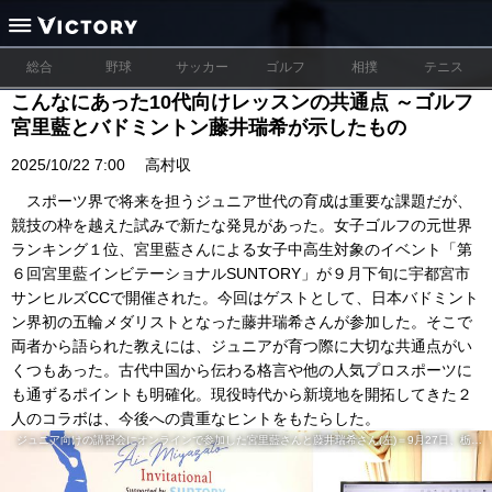
総合
野球
サッカー
ゴルフ
相撲
テニス
こんなにあった10代向けレッスンの共通点 ～ゴルフ
宮里藍とバドミントン藤井瑞希が示したもの
2025/10/22 7:00
高村収
スポーツ界で将来を担うジュニア世代の育成は重要な課題だが、
競技の枠を越えた試みで新たな発見があった。女子ゴルフの元世界
ランキング１位、宮里藍さんによる女子中高生対象のイベント「第
６回宮里藍インビテーショナルSUNTORY」が９月下旬に宇都宮市
サンヒルズCCで開催された。今回はゲストとして、日本バドミント
ン界初の五輪メダリストとなった藤井瑞希さんが参加した。そこで
両者から語られた教えには、ジュニアが育つ際に大切な共通点がい
くつもあった。古代中国から伝わる格言や他の人気プロスポーツに
も通ずるポイントも明確化。現役時代から新境地を開拓してきた２
人のコラボは、今後への貴重なヒントをもたらした。
ジュニア向けの講習会にオンラインで参加した宮里藍さんと藤井瑞希さん(左)＝9月27日、栃木県宇都宮市のサンヒルズCC