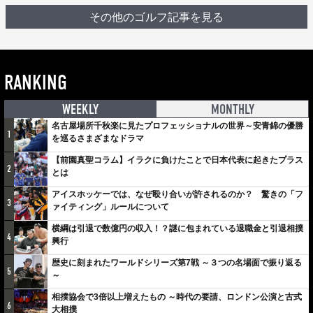
その他のゴルフ記事を見る
RANKING
WEEKLY
MONTHLY
名古屋場所千秋楽に見たプロフェッショナルの世界～安青錦の優勝
1
を巡るさまざまなドラマ
【前園真聖コラム】イラクに負けたことで日本代表に起きたプラス
2
とは
アイスホッケーでは、なぜ殴り合いが許されるのか？ 驚きの「フ
3
ァイティング」ルールについて
横綱は引退で数億円の収入！？謎に包まれている退職金と引退相撲
4
興行
歴史に刻まれたワールドシリーズ第7戦 ～３つの名場面で振り返る
5
～
相撲協会で3倍以上増えたもの ～時代の要請、ロンドン公演と古式
6
大相撲