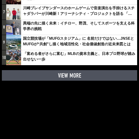
川崎ブレイブサンダースのホームゲームで音楽演出を手掛けるスチ
7
ャダラパーが川崎新！アリーナシティ・プロジェクトを語る 「楽
しみでしかないでしょ。川崎は、ずっと成長曲線だから」
異端の先に描く未来：イチロー、野茂、そしてスポーツを支える科
8
学界の挑戦
国立競技場が「MUFGスタジアム」に 名前だけではない…JNSEと
9
MUFGが“共創”し描く地域活性化・社会価値創造の近未来図とは
「富める者がさらに富む」MLBの資本主義と、日本プロ野球が踏み
10
出せない一歩
VIEW MORE