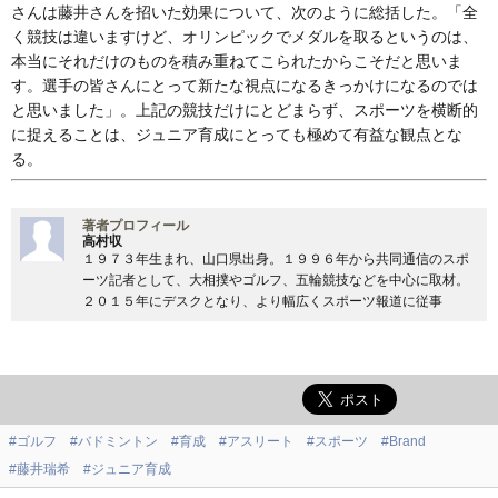
さんは藤井さんを招いた効果について、次のように総括した。「全
く競技は違いますけど、オリンピックでメダルを取るというのは、
本当にそれだけのものを積み重ねてこられたからこそだと思いま
す。選手の皆さんにとって新たな視点になるきっかけになるのでは
と思いました」。上記の競技だけにとどまらず、スポーツを横断的
に捉えることは、ジュニア育成にとっても極めて有益な観点とな
る。
著者プロフィール
高村収
１９７３年生まれ、山口県出身。１９９６年から共同通信のスポ
ーツ記者として、大相撲やゴルフ、五輪競技などを中心に取材。
２０１５年にデスクとなり、より幅広くスポーツ報道に従事
#ゴルフ
#バドミントン
#育成
#アスリート
#スポーツ
#Brand
#藤井瑞希
#ジュニア育成