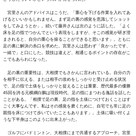
宮里さんのアドバイスはこうだ。「重心を下げる作業を入れてあ
げるといいかもしれません。まず足の裏の感覚を意識してショット
をしてみようとか」。続いて藤井さんは次のように話した。「よく
床を足の指でつかんでという表現をしますが、そこの感覚が研ぎ澄
まされると、自分の重心を操ることができると思います」。ともに
足の裏に解決の糸口を求めた。宮里さんは思わず「良かったです、
一緒で」と口にした。競技は違えど、相通じるポイントの存在がこ
こでもあらわになった。
足の裏の重要性は、大相撲でもさかんに言われている。自分の力
を相手に伝える、または相手の攻めをしっかりと受け止める状況
で、足の指で土俵をしっかりと捉えることは重要。歴代最多の優勝
45回を誇る元横綱白鵬は現役時代、足の指にまつわる逸話を話した
ことがある。「相撲で足の裏、足の指を土俵につけておくことはす
ごく大事なんです。私はその感覚を磨くために、自宅でも常に足の
親指を床につけて歩いていたこともあります」。土俵に吸い付くよ
うな下半身はこのように出来上がった。
ゴルフにバドミントン、大相撲にまで共通するアプローチ。宮里