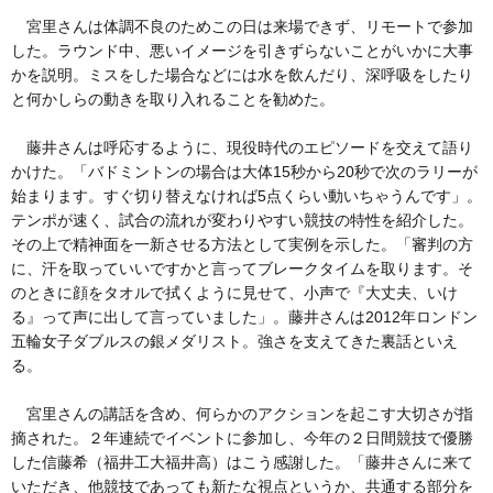
宮里さんは体調不良のためこの日は来場できず、リモートで参加
した。ラウンド中、悪いイメージを引きずらないことがいかに大事
かを説明。ミスをした場合などには水を飲んだり、深呼吸をしたり
と何かしらの動きを取り入れることを勧めた。
藤井さんは呼応するように、現役時代のエピソードを交えて語り
かけた。「バドミントンの場合は大体15秒から20秒で次のラリーが
始まります。すぐ切り替えなければ5点くらい動いちゃうんです」。
テンポが速く、試合の流れが変わりやすい競技の特性を紹介した。
その上で精神面を一新させる方法として実例を示した。「審判の方
に、汗を取っていいですかと言ってブレークタイムを取ります。そ
のときに顔をタオルで拭くように見せて、小声で『大丈夫、いけ
る』って声に出して言っていました」。藤井さんは2012年ロンドン
五輪女子ダブルスの銀メダリスト。強さを支えてきた裏話といえ
る。
宮里さんの講話を含め、何らかのアクションを起こす大切さが指
摘された。２年連続でイベントに参加し、今年の２日間競技で優勝
した信藤希（福井工大福井高）はこう感謝した。「藤井さんに来て
いただき、他競技であっても新たな視点というか、共通する部分を