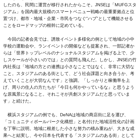
したのも、民間に運営が移行されたからこそ。JNSEは「MUFGスタ
ジアム」を国内最大規模のスマートベニュー戦略の最重要拠点と位
置づけ、都市・地域・企業・市民をつなぐ“ハブ”として機能させる
ことをロードマップの根幹に定めている。
今回の記者会見では、誘致イベント多様化の例として地域の小中
学校の運動会や、ランイベントの開催なども提案され、一部記者か
らは「世界トップレベルのナショナルスタジアムを掲げる上で、少
しスケールが小さいのでは」との質問も飛んだ。しかし、JNSEの竹
内社長は「地域の方との連携は小さなことではなく、非常に大切な
こと。スタジアムのある街として、どう社会課題と向き合うか、考
えていくことが大切なんです」と強調。「しっかりと稼働率を上
げ、周りの住人の方たちが『今日も何かやっているな』と思うよう
な原風景になること。それこそが共創スタジアムだと思っていま
す」と続けた。
横浜スタジアムの例でも、DeNAは地域の商店街に足を運び、
「コミュニティボールパーク化構想」と名付けた地域活性化の計画
を丁寧に説明。地域に根差した小さな努力の積み重ねが、大きな成
果へと結実し、今や日本を代表する「スタジアムのある街」として