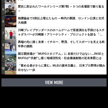
歴史に刻まれたワールドシリーズ第7戦 ～３つの名場面で振り返る
5
～
相撲協会で3倍以上増えたもの ～時代の要請、ロンドン公演と古式
6
大相撲
川崎ブレイブサンダースのホームゲームで音楽演出を手掛けるスチ
7
ャダラパーが川崎新！アリーナシティ・プロジェクトを語る 「楽
しみでしかないでしょ。川崎は、ずっと成長曲線だから」
異端の先に描く未来：イチロー、野茂、そしてスポーツを支える科
8
学界の挑戦
国立競技場が「MUFGスタジアム」に 名前だけではない…JNSEと
9
MUFGが“共創”し描く地域活性化・社会価値創造の近未来図とは
「富める者がさらに富む」MLBの資本主義と、日本プロ野球が踏み
10
出せない一歩
VIEW MORE