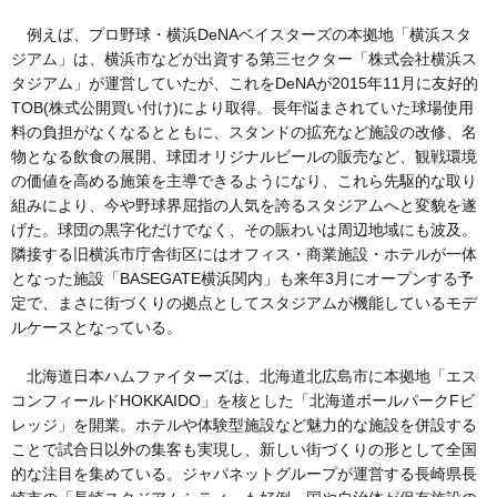
例えば、プロ野球・横浜DeNAベイスターズの本拠地「横浜スタ
ジアム」は、横浜市などが出資する第三セクター「株式会社横浜ス
タジアム」が運営していたが、これをDeNAが2015年11月に友好的
TOB(株式公開買い付け)により取得。長年悩まされていた球場使用
料の負担がなくなるとともに、スタンドの拡充など施設の改修、名
物となる飲食の展開、球団オリジナルビールの販売など、観戦環境
の価値を高める施策を主導できるようになり、これら先駆的な取り
組みにより、今や野球界屈指の人気を誇るスタジアムへと変貌を遂
げた。球団の黒字化だけでなく、その賑わいは周辺地域にも波及。
隣接する旧横浜市庁舎街区にはオフィス・商業施設・ホテルが一体
となった施設「BASEGATE横浜関内」も来年3月にオープンする予
定で、まさに街づくりの拠点としてスタジアムが機能しているモデ
ルケースとなっている。
北海道日本ハムファイターズは、北海道北広島市に本拠地「エス
コンフィールドHOKKAIDO」を核とした「北海道ボールパークFビ
レッジ」を開業。ホテルや体験型施設など魅力的な施設を併設する
ことで試合日以外の集客も実現し、新しい街づくりの形として全国
的な注目を集めている。ジャパネットグループが運営する長崎県長