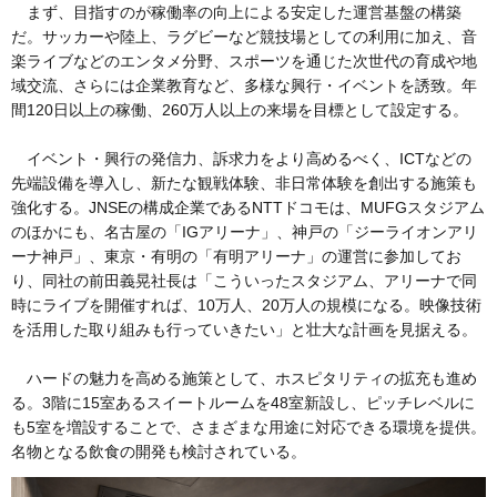
まず、目指すのが稼働率の向上による安定した運営基盤の構築
だ。サッカーや陸上、ラグビーなど競技場としての利用に加え、音
楽ライブなどのエンタメ分野、スポーツを通じた次世代の育成や地
域交流、さらには企業教育など、多様な興行・イベントを誘致。年
間120日以上の稼働、260万人以上の来場を目標として設定する。
イベント・興行の発信力、訴求力をより高めるべく、ICTなどの
先端設備を導入し、新たな観戦体験、非日常体験を創出する施策も
強化する。JNSEの構成企業であるNTTドコモは、MUFGスタジアム
のほかにも、名古屋の「IGアリーナ」、神戸の「ジーライオンアリ
ーナ神戸」、東京・有明の「有明アリーナ」の運営に参加してお
り、同社の前田義晃社長は「こういったスタジアム、アリーナで同
時にライブを開催すれば、10万人、20万人の規模になる。映像技術
を活用した取り組みも行っていきたい」と壮大な計画を見据える。
ハードの魅力を高める施策として、ホスピタリティの拡充も進め
る。3階に15室あるスイートルームを48室新設し、ピッチレベルに
も5室を増設することで、さまざまな用途に対応できる環境を提供。
名物となる飲食の開発も検討されている。