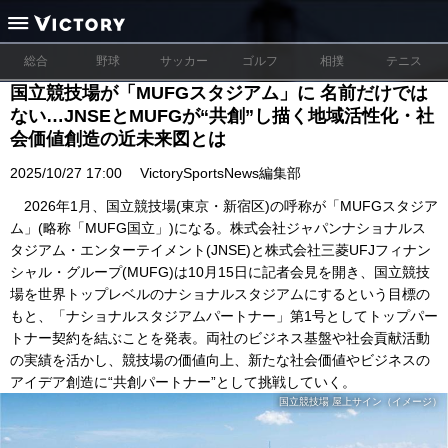
総合
野球
サッカー
ゴルフ
相撲
テニス
国立競技場が「MUFGスタジアム」に 名前だけでは
ない…JNSEとMUFGが“共創”し描く地域活性化・社
会価値創造の近未来図とは
2025/10/27 17:00
VictorySportsNews編集部
2026年1月、国立競技場(東京・新宿区)の呼称が「MUFGスタジア
ム」(略称「MUFG国立」)になる。株式会社ジャパンナショナルス
タジアム・エンターテイメント(JNSE)と株式会社三菱UFJフィナン
シャル・グループ(MUFG)は10月15日に記者会見を開き、国立競技
場を世界トップレベルのナショナルスタジアムにするという目標の
もと、「ナショナルスタジアムパートナー」第1号としてトップパー
トナー契約を結ぶことを発表。両社のビジネス基盤や社会貢献活動
の実績を活かし、競技場の価値向上、新たな社会価値やビジネスの
アイデア創造に“共創パートナー”として挑戦していく。
国立競技場 屋上サイン（イメージ）