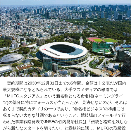
契約期間は2030年12月31日までの5年間。金額は非公表だが国内
最大規模になるとみられている。大手マスメディアの報道では
「MUFGスタジアム」という新名称となる命名権(ネーミングライ
ツ)の部分に特にフォーカスが当たったが、見逃せないのが、それは
あくまで契約カテゴリの一つであり、“命名権ビジネス”の枠組には
収まらない大きな計画であるということ。競技場のフィールドで行
われた事業戦略発表でJNSEの竹内晃治社長は「伝統と格式を残しな
がら新たなスタートを切りたい」と意欲的に話し、MUFGの取締役