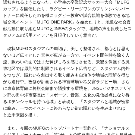
認知されるようになった。小学生の卒業記念サッカー大会「MUFG
カップ」を開催したり、ラグビー・リーグワンのプリンシパルパー
トナーに就任したのを機にラグビー教室や試合観戦を体験できる地
域交流イベント「MUFG ONE PARK」を始めたりと、地道な社会貢
献活動に取り組むMUFGとJNSEのタッグで、地域の声を反映したス
タジアムの活用アイデアを具現化していく意向だ。
現状MUFGスタジアムの周辺は、美しく整備され、都心とは思え
ないほど広々とした景色が広がる一方で、イベント開催時を除く人
流、賑わいの面ではまだ伸びしろを感じさせる。景観を保護する風
致地区では原則的に制限されるイベント広告など、スタジアム内外
をつなぎ、賑わいを創出する取り組みも自治体や地域の理解を得な
がら進行中。改修が計画される神宮球場や秩父宮ラグビー場、さら
に東京体育館に将棋会館まで隣接する環境を、JNSEビジネスデザイ
ン部の田中洋市部長は「スポーツ、音楽、文化の発信拠点になり得
るポテンシャルを持つ地域」と表現し、「スタジアムと地域が密接
に絡み、一つのイベントに終わらない街の賑わいを生み出せれば」
と近未来図を描く。
また、今回のMUFGのトップパートナー契約が、「ナショナルス
タジアムパートナー」の「第1号」と公式発表されている点も見逃せ