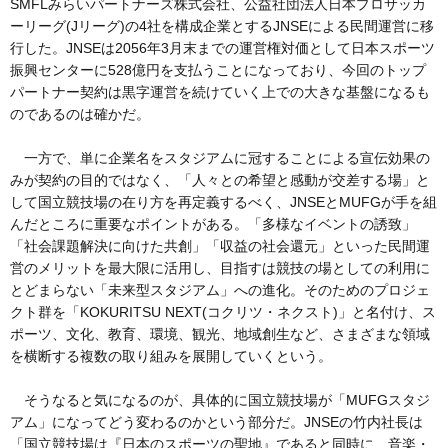
SMFLみらいパートナーズ株式会社、公益社団法人日本プロサッカ
ーリーグ(Jリーグ)の4社を構成企業とするJNSEによる民間運営に移
行した。JNSEは2056年3月末までの運営権対価として日本スポーツ
振興センターに528億円を支払うことになっており、今回のトップ
パートナー契約は黒字運営を続けていく上での大きな基盤になるも
のであるのは確かだ。
一方で、単に企業名をスタジアムに冠することによる宣伝効果の
みが契約の目的ではなく、「人々との希望と感動が交差する場」と
して国立競技場の在り方を再定義するべく、JNSEとMUFGが手を組
んだところに重要なポイントがある。「多様なイベントの誘致」
「社会課題解決に向けた共創」「収益の社会還元」といった民間運
営のメリットを最大限に活用し、目指すは競技の場としての利用に
とどまらない「未来型スタジアム」への進化。そのためのプロジェ
クト群を「KOKURITSU NEXT(コクリツ・ネクスト)」と名付け、ス
ポーツ、文化、教育、環境、観光、地域創生など、さまざまな領域
を横断する複数の取り組みを展開していくという。
そうなると気になるのが、具体的に国立競技場が「MUFGスタジ
アム」になってどう変わるのかという部分だ。JNSEの竹内社長は
「国立競技場は『日本のスポーツの聖地』であると同時に、音楽・