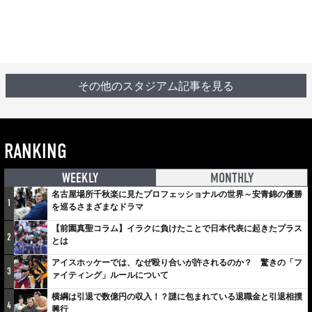
その他のスタジアム記事を見る
RANKING
WEEKLY
MONTHLY
名古屋場所千秋楽に見たプロフェッショナルの世界～安青錦の優勝
1
を巡るさまざまなドラマ
【前園真聖コラム】イラクに負けたことで日本代表に起きたプラス
2
とは
アイスホッケーでは、なぜ殴り合いが許されるのか？ 驚きの「フ
3
ァイティング」ルールについて
横綱は引退で数億円の収入！？謎に包まれている退職金と引退相撲
4
興行