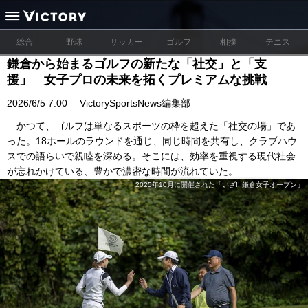
総合
野球
サッカー
ゴルフ
相撲
テニス
鎌倉から始まるゴルフの新たな「社交」と「支
援」 女子プロの未来を拓くプレミアムな挑戦
2026/6/5 7:00
VictorySportsNews編集部
かつて、ゴルフは単なるスポーツの枠を超えた「社交の場」であ
った。18ホールのラウンドを通じ、同じ時間を共有し、クラブハウ
スでの語らいで親睦を深める。そこには、効率を重視する現代社会
が忘れかけている、豊かで濃密な時間が流れていた。
2025年10月に開催された「いざ!! 鎌倉女子オープン」