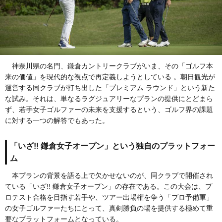
神奈川県の名門、鎌倉カントリークラブがいま、その「ゴルフ本
来の価値」を現代的な視点で再定義しようとしている 。朝日観光が
運営する同クラブが打ち出した「プレミアム ラウンド」という新た
な試み。それは、単なるラグジュアリーなプランの提供にとどまら
ず、若手女子ゴルファーの未来を支援するという、ゴルフ界の課題
に対する一つの解答でもあった。
「いざ!! 鎌倉女子オープン」という独自のプラットフォー
ム
本プランの背景を語る上で欠かせないのが、同クラブで開催され
ている「いざ!! 鎌倉女子オープン」の存在である。この大会は、プ
ロテスト合格を目指す若手や、ツアー出場権を争う「プロ予備軍」
の女子ゴルファーたちにとって、真剣勝負の場を提供する極めて重
要なプラットフォームとなっている。