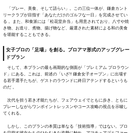
「プレー、美食、そして語らい」。この三位一体が、鎌倉カント
リークラブが目指す「あなただけのゴルフな一日」を完成させてい
る 。また、和食派には「松花堂弁当」も用意されており、八寸や焼
き物、お造り、煮物、揚げ物など、厳選された素材による和の美食
を堪能することもできる。
女子プロの「足場」を創る。プロアマ形式のアップグレー
ドプラン
そして、本プランの最も画期的な側面が「プレミアム プロラウン
ド」にある。これは、前述の「いざ!! 鎌倉女子オープン」に出場す
る若手選手たちが、ゲストのラウンドに終日アテンドするというも
のだ 。
次代を担う若き才能たちが、フェアウェイでともに歩き、ともに
プレーしながらワンポイントレッスンやコース攻略の視点を示唆し
てくれる。
しかし、このプランの本質は単なる「技術指導」ではない。プロ
を目指す彼女たちのひたむきな姿勢に触れ、アマチュアゴルファー