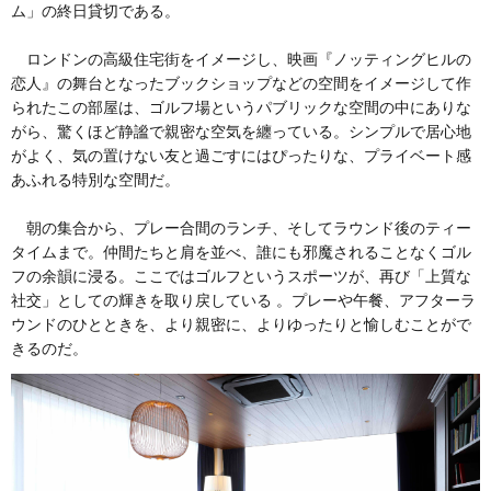
ム」の終日貸切である。
ロンドンの高級住宅街をイメージし、映画『ノッティングヒルの
恋人』の舞台となったブックショップなどの空間をイメージして作
られたこの部屋は、ゴルフ場というパブリックな空間の中にありな
がら、驚くほど静謐で親密な空気を纏っている。シンプルで居心地
がよく、気の置けない友と過ごすにはぴったりな、プライベート感
あふれる特別な空間だ。
朝の集合から、プレー合間のランチ、そしてラウンド後のティー
タイムまで。仲間たちと肩を並べ、誰にも邪魔されることなくゴル
フの余韻に浸る。ここではゴルフというスポーツが、再び「上質な
社交」としての輝きを取り戻している 。プレーや午餐、アフターラ
ウンドのひとときを、より親密に、よりゆったりと愉しむことがで
きるのだ。