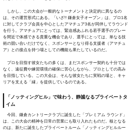
しかし、この大会が一般的なトーナメントと決定的に異なるの
は、その運営形式にある。「いざ!! 鎌倉女子オープン」は、プロ1名
に対してクラブ会員を中心としたアマチュア3名が同伴してラウンド
を行う。アマチュアにとっては、緊迫感あふれる若手選手のプレー
を間近で体感できる貴重な機会であり、選手にとっては、単なる技
術の競い合いだけでなく、スポンサーとなり得る支援者（アマチュ
ア）との接点を持つ場としての機能も果たしているのだ。
プロを目指す彼女たちの多くは、まだスポンサー契約も十分では
なく、遠征費や練習環境の確保に苦心しながら、プロとしての高み
を目指している。この大会は、そんな彼女たちに実戦の場と、キャ
リアを支える「縁」を提供しているのである。
「ノッティングヒル」で味わう、静謐なるプライベートタ
イム
今回、鎌倉カントリークラブに誕生した「プレミアム ラウンド」
は、この大会の精神を日常の営業にも取り入れたものだ。核となる
のは、新たに誕生したプライベートルーム「ノッティングヒルルー