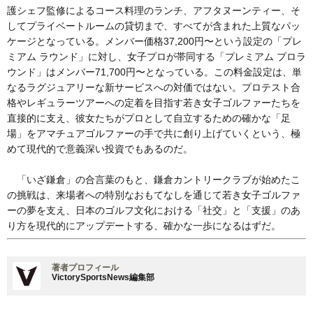
護シェフ監修によるコース料理のランチ、アフタヌーンティー、そ
してプライベートルームの貸切まで、すべてが含まれた上質なパッ
ケージとなっている。メンバー価格37,200円〜という設定の「プレ
ミアム ラウンド」に対し、女子プロが帯同する「プレミアム プロラ
ウンド」はメンバー71,700円〜となっている。この料金設定は、単
なるラグジュアリーな新サービスへの対価ではない。プロテスト合
格やレギュラーツアーへの定着を目指す若き女子ゴルファーたちを
直接的に支え、彼女たちがプロとして自立するための確かな「足
場」をアマチュアゴルファーの手で共に創り上げていくという、極
めて現代的で意義深い投資でもあるのだ。
「いざ鎌倉」の合言葉のもと、鎌倉カントリークラブが始めたこ
の挑戦は、来場者への特別なおもてなしを通じて若き女子ゴルファ
ーの夢を支え、日本のゴルフ文化における「社交」と「支援」のあ
り方を現代的にアップデートする、確かな一歩になるはずだ。
著者プロフィール
VictorySportsNews編集部