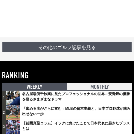
その他のゴルフ記事を見る
RANKING
WEEKLY
MONTHLY
名古屋場所千秋楽に見たプロフェッショナルの世界～安青錦の優勝
1
を巡るさまざまなドラマ
「富める者がさらに富む」MLBの資本主義と、日本プロ野球が踏み
2
出せない一歩
【前園真聖コラム】イラクに負けたことで日本代表に起きたプラス
3
とは