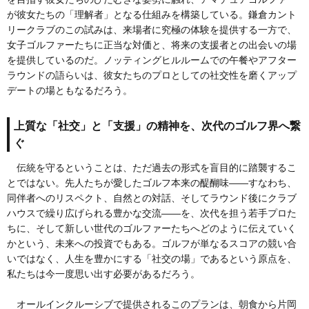
が彼女たちの「理解者」となる仕組みを構築している。鎌倉カント
リークラブのこの試みは、来場者に究極の体験を提供する一方で、
女子ゴルファーたちに正当な対価と、将来の支援者との出会いの場
を提供しているのだ。ノッティングヒルルームでの午餐やアフター
ラウンドの語らいは、彼女たちのプロとしての社交性を磨くアップ
デートの場ともなるだろう。
上質な「社交」と「支援」の精神を、次代のゴルフ界へ繋
ぐ
伝統を守るということは、ただ過去の形式を盲目的に踏襲するこ
とではない。先人たちが愛したゴルフ本来の醍醐味——すなわち、
同伴者へのリスペクト、自然との対話、そしてラウンド後にクラブ
ハウスで繰り広げられる豊かな交流——を、次代を担う若手プロた
ちに、そして新しい世代のゴルファーたちへどのように伝えていく
かという、未来への投資でもある。ゴルフが単なるスコアの競い合
いではなく、人生を豊かにする「社交の場」であるという原点を、
私たちは今一度思い出す必要があるだろう。
オールインクルーシブで提供されるこのプランは、朝食から片岡