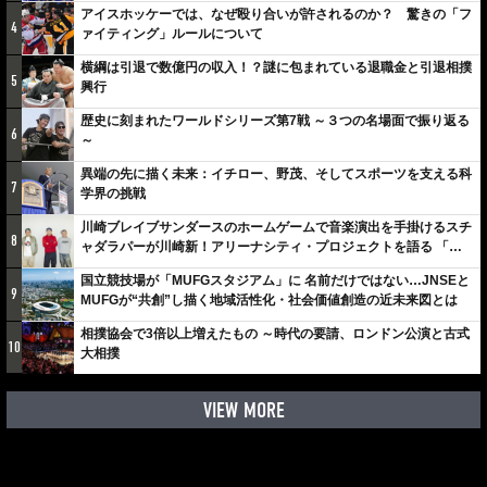
アイスホッケーでは、なぜ殴り合いが許されるのか？ 驚きの「フ
4
ァイティング」ルールについて
横綱は引退で数億円の収入！？謎に包まれている退職金と引退相撲
5
興行
歴史に刻まれたワールドシリーズ第7戦 ～３つの名場面で振り返る
6
～
異端の先に描く未来：イチロー、野茂、そしてスポーツを支える科
7
学界の挑戦
川崎ブレイブサンダースのホームゲームで音楽演出を手掛けるスチ
8
ャダラパーが川崎新！アリーナシティ・プロジェクトを語る 「楽
しみでしかないでしょ。川崎は、ずっと成長曲線だから」
国立競技場が「MUFGスタジアム」に 名前だけではない…JNSEと
9
MUFGが“共創”し描く地域活性化・社会価値創造の近未来図とは
相撲協会で3倍以上増えたもの ～時代の要請、ロンドン公演と古式
10
大相撲
VIEW MORE