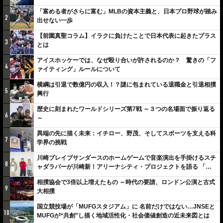
「富める者がさらに富む」MLBの資本主義と、日本プロ野球が踏み
2
出せない一歩
【前園真聖コラム】イラクに負けたことで日本代表に起きたプラス
3
とは
アイスホッケーでは、なぜ殴り合いが許されるのか？ 驚きの「フ
4
ァイティング」ルールについて
横綱は引退で数億円の収入！？謎に包まれている退職金と引退相撲
5
興行
歴史に刻まれたワールドシリーズ第7戦 ～３つの名場面で振り返る
6
～
異端の先に描く未来：イチロー、野茂、そしてスポーツを支える科
7
学界の挑戦
川崎ブレイブサンダースのホームゲームで音楽演出を手掛けるスチ
8
ャダラパーが川崎新！アリーナシティ・プロジェクトを語る 「楽
しみでしかないでしょ。川崎は、ずっと成長曲線だから」
相撲協会で3倍以上増えたもの ～時代の要請、ロンドン公演と古式
9
大相撲
国立競技場が「MUFGスタジアム」に 名前だけではない…JNSEと
10
MUFGが“共創”し描く地域活性化・社会価値創造の近未来図とは