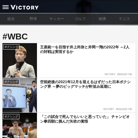
総合
野球
サッカー
ゴルフ
相撲
テニス
#WBC
王座統一を目指す井上尚弥と井岡一翔の2022年 ～2人
ボクシング
の対戦は実現するか
VICTORY
2022/1/24 7:00
空前絶後の2021年12月を迎えるはずだった日本ボクシ
ボクシング
ング界 ～夢のビッグマッチが軒並み延期に
VICTORY
2021/12/10 7:00
「この試合で死んでもいいと思っていた」 チャンピオ
ボクシング
ン拳四朗に挑んだ矢吹の覚悟