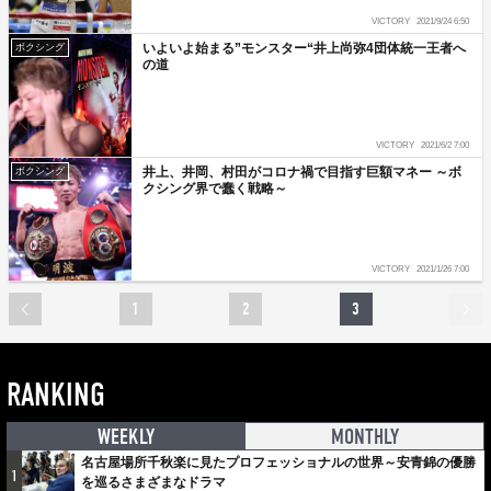
VICTORY
2021/9/24 6:50
いよいよ始まる”モンスター“井上尚弥4団体統一王者へ
ボクシング
の道
VICTORY
2021/6/2 7:00
井上、井岡、村田がコロナ禍で目指す巨額マネー ～ボ
ボクシング
クシング界で蠢く戦略～
VICTORY
2021/1/26 7:00
1
2
3
RANKING
WEEKLY
MONTHLY
名古屋場所千秋楽に見たプロフェッショナルの世界～安青錦の優勝
1
を巡るさまざまなドラマ