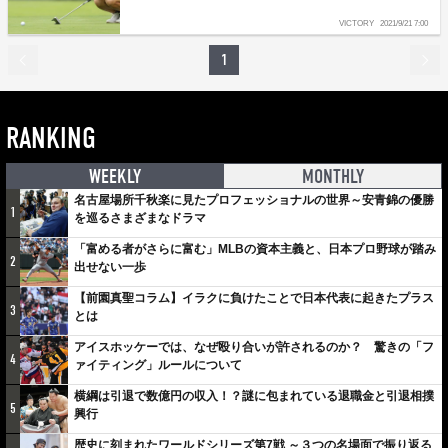
VICTORY
2021/9/21 7:00
1
RANKING
WEEKLY
MONTHLY
名古屋場所千秋楽に見たプロフェッショナルの世界～安青錦の優勝
1
を巡るさまざまなドラマ
「富める者がさらに富む」MLBの資本主義と、日本プロ野球が踏み
2
出せない一歩
【前園真聖コラム】イラクに負けたことで日本代表に起きたプラス
3
とは
アイスホッケーでは、なぜ殴り合いが許されるのか？ 驚きの「フ
4
ァイティング」ルールについて
横綱は引退で数億円の収入！？謎に包まれている退職金と引退相撲
5
興行
歴史に刻まれたワールドシリーズ第7戦 ～３つの名場面で振り返る