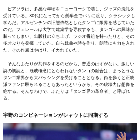
ピアソラは、多感な年頃をニューヨークで凄し、ジャズの洗礼を
受けている。30代になってから奨学金でパリに渡り、クラシックも
学んだ。アルゼンチンの旧態依然としたタンゴに限界を感じていた
のだ。フェレールは大学で建築学を専攻するも、タンゴへの興味が
勝ってしまい、出版社の立ち上げ、ラジオ番組を持ったりと、その
多才ぶりを発揮していた。自ら戯曲や詩を作り、朗読にも力を入れ
た。その作風はやはり、イカれていた。
そんなふたりが共作をするのだから、普通のはずがない。激しい
詩の朗読と、既成概念にとらわれないタンゴの融合は、まっとうな
タンゴ業界から大バッシングを受けることとなる。街を歩くと正統
派ファンに殴られることもあったというから、その破壊力は想像を
絶する。そんなわけで、ふたりは「タンゴ界の革命者」と呼ばれ
る。
宇野のコンビネーションがシャウトに同期する