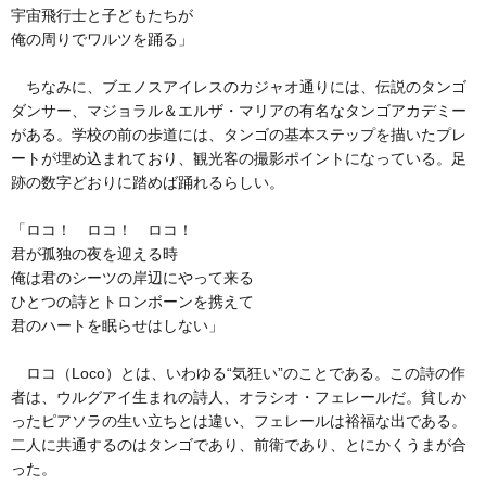
宇宙飛行士と子どもたちが
俺の周りでワルツを踊る」
ちなみに、ブエノスアイレスのカジャオ通りには、伝説のタンゴ
ダンサー、マジョラル＆エルザ・マリアの有名なタンゴアカデミー
がある。学校の前の歩道には、タンゴの基本ステップを描いたプレ
ートが埋め込まれており、観光客の撮影ポイントになっている。足
跡の数字どおりに踏めば踊れるらしい。
「ロコ！ ロコ！ ロコ！
君が孤独の夜を迎える時
俺は君のシーツの岸辺にやって来る
ひとつの詩とトロンボーンを携えて
君のハートを眠らせはしない」
ロコ（Loco）とは、いわゆる“気狂い”のことである。この詩の作
者は、ウルグアイ生まれの詩人、オラシオ・フェレールだ。貧しか
ったピアソラの生い立ちとは違い、フェレールは裕福な出である。
二人に共通するのはタンゴであり、前衛であり、とにかくうまが合
った。