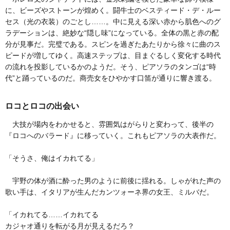
に、ビーズやストーンが煌めく。闘牛士のベスティード・デ・ルー
セス（光の衣装）のごとし……。中に見える深い赤から肌色へのグ
ラデーションは、絶妙な“隠し味”になっている。全体の黒と赤の配
分が見事だ。完璧である。スピンを過ぎたあたりから徐々に曲のス
ピードが増してゆく。高速ステップは、目まぐるしく変化する時代
の流れを投影しているかのようだ。そう、ピアソラのタンゴは“時
代”と踊っているのだ。商売女をひやかす口笛が通りに響き渡る。
ロコとロコの出会い
大技が場内をわかせると、雰囲気はがらりと変わって、後半の
『ロコへのバラード』に移っていく。これもピアソラの大表作だ。
「そうさ、俺はイカれてる」
宇野の体が酒に酔った男のように前後に揺れる。しゃがれた声の
歌い手は、イタリアが生んだカンツォーネ界の女王、ミルバだ。
「イカれてる……イカれてる
カジャオ通りを転がる月が見えるだろ？