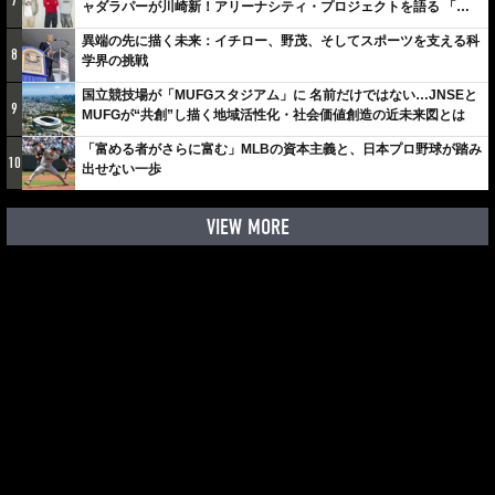
7
ャダラパーが川崎新！アリーナシティ・プロジェクトを語る 「楽
しみでしかないでしょ。川崎は、ずっと成長曲線だから」
異端の先に描く未来：イチロー、野茂、そしてスポーツを支える科
8
学界の挑戦
国立競技場が「MUFGスタジアム」に 名前だけではない…JNSEと
9
MUFGが“共創”し描く地域活性化・社会価値創造の近未来図とは
「富める者がさらに富む」MLBの資本主義と、日本プロ野球が踏み
10
出せない一歩
VIEW MORE