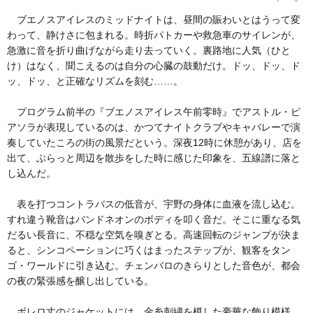
ブエノスアイレスのミッドナイトは、昼間の賑わいとはうって変
わって、静けさに包まれる。時折パトカーや救急車のサイレンが、
急激に音を折り曲げながら走り去っていく。裏路地に人気（ひと
け）はなく、聞こえるのは自分の心臓の鼓動だけ。ドッ、ドッ、ド
ッ、ドッ、と正確なリズムを刻む……。
プログラム前半の『ブエノスアイレス午前零時』でアストル・ピ
アソラが表現しているのは、かつてナイトクラブやキャバレーで演
奏していたころの街の風景だという。深夜12時に休憩があり、店を
出て、ぶらっと周辺を散歩をした時に感じた印象を、五線譜に落と
し込んだ。
表を打つコントラバスの低音が、宇野の身体に血液を流し込む。
すれ違う靴音はバンドネオンのボディを叩く音だ。そこに重なる気
だるい長音に、不穏な空気を嗅ぎとる。高速回転のジャンプが決ま
ると、シンコペーションに巧くはまったステップが、観客をタン
ゴ・ワールドに引き込む。チェンバロのきらりとした音色が、都会
の夜の緊張感を醸し出している。
ボレロ丈のジャケットには、金糸刺繍を模した豪華な飾り模様