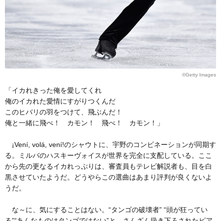
©Getty Images
「イカれきった俺を愛してくれ
俺のイカれた愛情にすがりつくんだ
このヒバリの羽をつけて、飛ぶんだ！
俺と一緒に飛べ！ カモン！ 飛べ！ カモン！」
¡Vení, volá, vení!のシャウトに、宇野のコンビネーションが同期す
る。ミルバのハスキーヴォイスが世界を完全に支配している。ここ
から先の更なるイカれっぷりは、審査員もテレビ解説者も、目を白
黒させていたようだ。どうやらこの選曲はあまり評判が良くないよ
うだ。
な～に、気にすることはない。“タンゴの破壊者” “頭が狂ってい
る”“あんなものはタンゴではない”と、さんざん扱き下ろされたピア