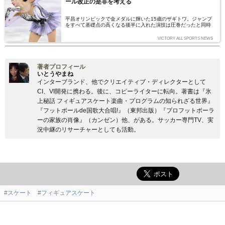
ール改正の是非を考える
平昌オリンピックで金メダルに輝いた15歳のザギトワ。ジャンプ
をすべて基礎点の高くなる後半に入れた演技は圧巻だったと同時
に、多くの議論をも巻き起こし、国際スケート連盟はルール改正を
示唆している。フィギュアスケートとは“技術”なのか、“芸術”なの
VICTORY ALL SPORTS NEWS
か、それとも――。いま一度、その本質を考えたい。（文＝沢田聡
子）
著者プロフィール
いとうやまね
インターブランド、他でクリエイティブ・ディレクターとして
CI、VI開発に携わる。後に、コピーライターに転向。著書は『氷
上秘話 フィギュアスケート楽曲・プログラムの知られざる世界』
『フットボールde国歌大合唱!』（東邦出版）『プロフットボーラ
ーの家族の肖像』（カンゼン）他、がある。サッカー専門TV、実
況中継のリサーチャーとしても活動。
#スケート
#フィギュアスケート