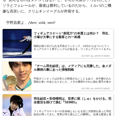
ソラとフェレールが、最後は勝利しているのだから。ミルバのご機
嫌な高笑いに、クリムキンイーグルが炸裂する。
宇野昌磨よ、¡Vení, volá, vení!
フィギュアスケート“表現力”の本質とは何か？ 羽生、
小塚が大事にする観客との一体感
熱戦が繰り広げられる平昌オリンピック、16日からはついにフィ
ギュアスケート男子シングルが始まる。フィギュアスケートをテレ
ビで観戦しているとよく耳にする“表現力”。この“表現力”とはいっ
たい何か？ どのように採点に結び付いているのか？ そして、選
VICTORY ALL SPORTS NEWS
手はどう向き合っているのか？ スケーターたちのプログラムをよ
り深く味わうために、“表現力”の本質を読み解いていきたい。（文
＝沢田聡子）
「チーム羽生結弦」は、メディアにも完勝した。金メダ
ル獲得の裏にあった情報戦略
平昌オリンピックは日本との時差がないこともあり、生中継された
競技が多い大会となりました。メダル獲得やそれに絡む選手が多か
ったことも、各メディアの報道量を増加させました。特に連日報道
されたのが、羽生結弦選手の金メダル。ケガからの復帰、感動の金
VICTORY ALL SPORTS NEWS
メダルは「フィクションを超えたノンフィクション」「マンガでも
出来すぎでボツになる」と話題になりました。 事実、ケガによる
ブランクを克服して金メダルを掴んだ羽生選手ですが、その勝利の
羽生結弦＝安倍晴明は、世界に呪（しゅ）をかける。完
陰にはチーム羽生の情報戦略がありました。チーム羽生の情報戦
全復活を掛けて挑む『SEIMEI』
略、オリンピック報道のあり方について作家・スポーツライターの
小林信也氏に寄稿いただきました。（文＝小林信也）（※初出時、
記事内に時制が事実と異なる箇所がございました。お詫びして修正
フィギュアスケーターの生命線ともいえる足に大怪我を負った羽生
をさせていただきます）
結弦が帰ってきた。世界が待ち望んだこの瞬間に、自身も緊張と喜