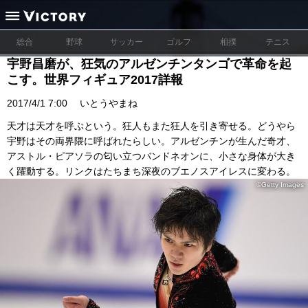
総合
野球
サッカー
ゴルフ
相撲
テニス
宇野昌磨が、狂気のアルゼンチンタンゴで革命を起
こす。世界フィギュア2017詳報
2017/4/1 7:00
いとうやまね
天才は天才を呼ぶという。狂人もまた狂人を引き寄せる。どうやら
宇野はその両界隈に呼ばれたらしい。アルゼンチンが生んだ奇才、
アストル・ピアソラの匂い立つバンドネオンに、小さな身体が大き
く躍動する。リンクはたちまち深夜のブエノスアイレスに変わる。
©Getty Images