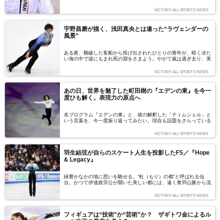
びをにじませている。今月2月3日は晴明神社の節分星祭であっ
た。陰陽道において節分とは「陰」から「陽」へ「気」が変わる一
VICTORY ALL SPORTS NEWS
年の節目だという。開会式で韓国国旗の太極（陰陽）が随所に演出
されていたのも、ソチ五輪開会式での『トゥーランドット』を思い
出させた。風が良い方向に吹き始めている。ここでは著書『氷上秘
宇野昌磨が描く、浅田真央とは違った“ラヴェンダーの
話』（東邦出版）より『SEIMEI』についての考察をお届けした
風景”
い。羽生選手の周りにたくさんの式神が飛んでいるのが見えるはず
だ。文＝いとうやまね
ある夜、難破した客船から投げ出されたひとりの青年が、暗く冷た
い海の中で波にもまれ死の淵をさまよう。やがて嵐は過ぎ去り、美
しい朝の光の中で入り江の海岸に打ち上げられる。青年を見つけた
のは海辺の屋敷に住む老姉妹だった――。宇野昌磨が演じる、映画
VICTORY ALL SPORTS NEWS
『ラヴェンダーの咲く庭で』のメインテーマをひも解く。
あの日、世界を魅了した町田樹の『エデンの東』を今一
度ひも解く。表現力の原点へ
名プログラム『エデンの東』と、彼の解釈した「ティムシェル」と
いう言葉を、今一度振り返ってみたい。現在も話題をさらっている
町田の圧倒的な表現力の原点を、アイスショーシーズン真っ盛りの
夏にお届けしたい。なお、内容に触れているので、原書を読まれる
VICTORY ALL SPORTS NEWS
方は、その後にお楽しみください。（文＝いとうやまね）
羽生結弦が自らのスケート人生を投影したFS／『Hope
& Legacy』
緑豊かなかの地に思いを馳せる。“杜（もり）の都”と呼ばれる仙
台。かつて伊達政宗公が開いた美しい都には、遠く奥羽山脈から流
れ込む川がいくつかある。羽生の生まれ育った町には、「七北田川
（ななきたがわ）」が流れる。仙台平野を潤す河川の一つだ。ヘル
VICTORY ALL SPORTS NEWS
シンキではフィンランドの壮大な自然をイメージしたという羽生。
今季ラストとなる美しい調べに、母なる地を重ねてみたい。
フィギュアは“技術”か“芸術”か？ ザギトワ金によるル