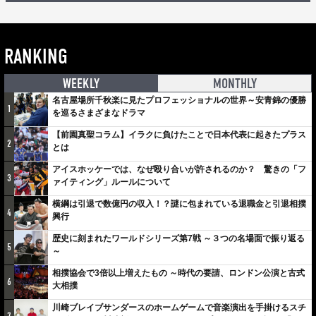
RANKING
WEEKLY
MONTHLY
名古屋場所千秋楽に見たプロフェッショナルの世界～安青錦の優勝
1
を巡るさまざまなドラマ
【前園真聖コラム】イラクに負けたことで日本代表に起きたプラス
2
とは
アイスホッケーでは、なぜ殴り合いが許されるのか？ 驚きの「フ
3
ァイティング」ルールについて
横綱は引退で数億円の収入！？謎に包まれている退職金と引退相撲
4
興行
歴史に刻まれたワールドシリーズ第7戦 ～３つの名場面で振り返る
5
～
相撲協会で3倍以上増えたもの ～時代の要請、ロンドン公演と古式
6
大相撲
川崎ブレイブサンダースのホームゲームで音楽演出を手掛けるスチ