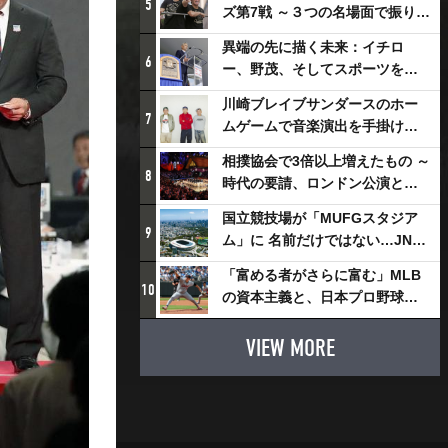
5
ズ第7戦 ～３つの名場面で振り返
る～
異端の先に描く未来：イチロ
6
ー、野茂、そしてスポーツを支
える科学界の挑戦
川崎ブレイブサンダースのホー
7
ムゲームで音楽演出を手掛ける
スチャダラパーが川崎新！アリ
相撲協会で3倍以上増えたもの ～
ーナシティ・プロジェクトを語
8
時代の要請、ロンドン公演と古
る 「楽しみでしかないでしょ。
式大相撲
川崎は、ずっと成長曲線だか
国立競技場が「MUFGスタジア
9
ら」
ム」に 名前だけではない…JNSE
とMUFGが“共創”し描く地域活
「富める者がさらに富む」MLB
性化・社会価値創造の近未来図
10
の資本主義と、日本プロ野球が
とは
踏み出せない一歩
VIEW MORE