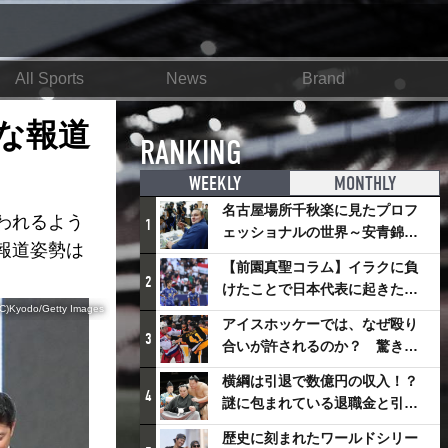
All Sports
News
Brand
な報道
RANKING
WEEKLY
MONTHLY
名古屋場所千秋楽に見たプロフ
われるよう
1
ェッショナルの世界～安青錦の
報道姿勢は
優勝を巡るさまざまなドラマ
【前園真聖コラム】イラクに負
2
けたことで日本代表に起きたプ
(C)Kyodo/Getty Images
ラスとは
アイスホッケーでは、なぜ殴り
3
合いが許されるのか？ 驚きの
「ファイティング」ルールにつ
横綱は引退で数億円の収入！？
いて
4
謎に包まれている退職金と引退
相撲興行
歴史に刻まれたワールドシリー