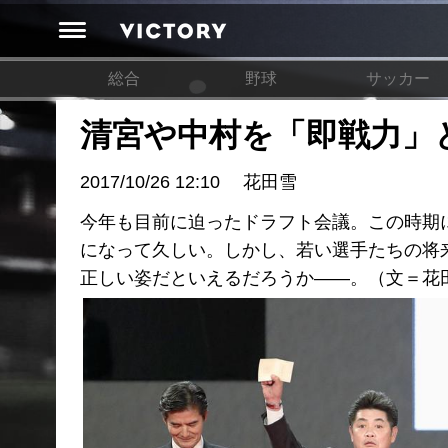
総合
野球
サッカー
清宮や中村を「即戦力」
2017/10/26 12:10
花田雪
今年も目前に迫ったドラフト会議。この時期
になって久しい。しかし、若い選手たちの将
正しい姿だといえるだろうか――。（文＝花