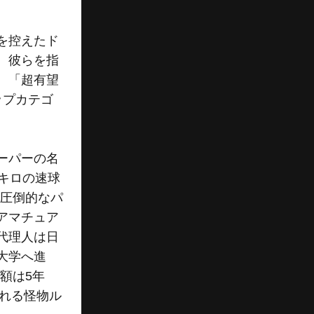
を控えたド
。彼らを指
、「超有望
ップカテゴ
ーパーの名
4キロの速球
な圧倒的なパ
アマチュア
代理人は日
大学へ進
額は5年
される怪物ル