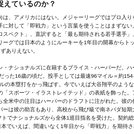
捉えているのか？
向は、アメリカにはない。メジャーリーグではプロ入り
手に対して「即戦力」という言葉を使うことはまずない
ロスペクト」、直訳すると「最も期待される若手選手」
リーグでは日本のようにルーキーを1年目の開幕からト
まずありえない。
ン・ナショナルズに在籍するブライス・ハーパーだ。ハ
だった16歳の頃だ。投手としては最速96マイル＝約15
ートルの本塁打をかっ飛ばす。今でいえば大谷翔平のよう
の「スポーツ・イラストレイテッド」の表紙を飾った。
ら全米中の注目はハーパーのドラフトに注がれた。彼の
パーは彼の助言もあり、高校から飛び級で南ネバダ短期
ラフトでナショナルズから全体1巡目指名を受けた。契約総
日本でいえば、間違いなく1年目から「即戦力」を期待