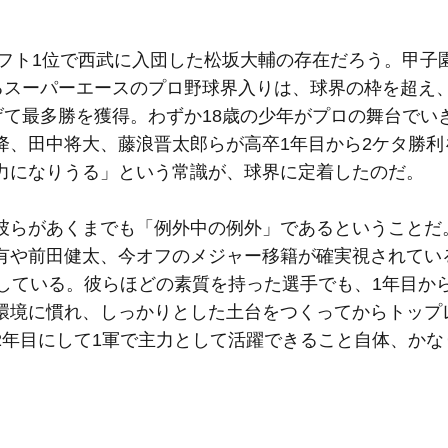
ラフト1位で西武に入団した松坂大輔の存在だろう。甲子
誇るスーパーエースのプロ野球界入りは、球界の枠を超え
げて最多勝を獲得。わずか18歳の少年がプロの舞台でい
降、田中将大、藤浪晋太郎らが高卒1年目から2ケタ勝利
力になりうる」という常識が、球界に定着したのだ。
彼らがあくまでも「例外中の例外」であるということだ
有や前田健太、今オフのメジャー移籍が確実視されてい
している。彼らほどの素質を持った選手でも、1年目か
環境に慣れ、しっかりとした土台をつくってからトップ
2年目にして1軍で主力として活躍できること自体、かな