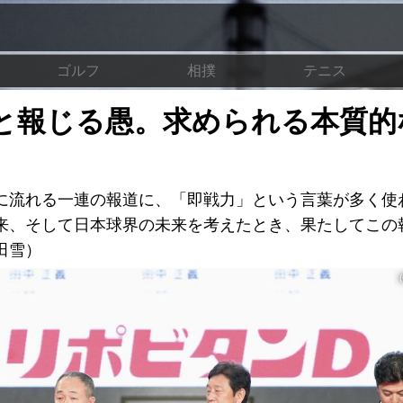
ゴルフ
相撲
テニス
と報じる愚。求められる本質的
に流れる一連の報道に、「即戦力」という言葉が多く使
来、そして日本球界の未来を考えたとき、果たしてこの
田雪）