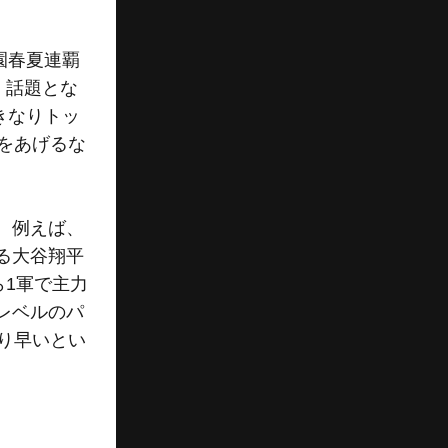
園春夏連覇
、話題とな
きなりトッ
をあげるな
。例えば、
る大谷翔平
ら1軍で主力
レベルのパ
り早いとい