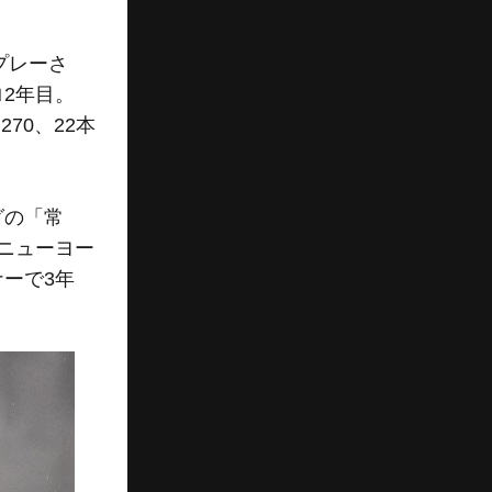
プレーさ
2年目。
70、22本
グの「常
ニューヨー
ーで3年