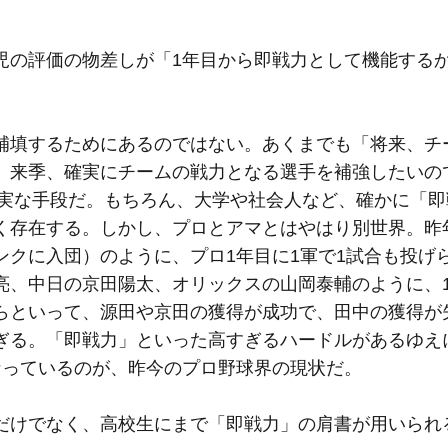
児の評価の物差しが「1年目から即戦力として機能する
補填するためにあるのではない。あくまでも「将来、チ
。来季、確実にチームの戦力となる選手を補強したいの
確実な手段だ。もちろん、大学や社会人など、確かに「即
く存在する。しかし、プロとアマとはやはり別世界。昨
ンクに入団）のように、プロ1年目に1軍で1試合も投げ
亮、中日の京田陽太、オリックスの山岡泰輔のように、1
らといって、源田や京田の獲得が成功で、田中の獲得が
ぎる。「即戦力」といった高すぎるハードルがあるゆえ
なっているのが、昨今のプロ野球界の現状だ。
だけでなく、高校生にまで「即戦力」の肩書が用いられ