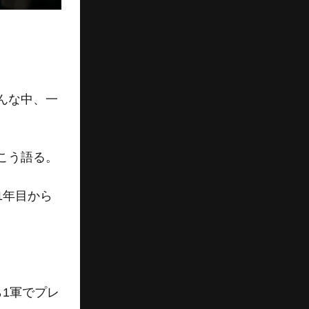
んな中、一
。
こう語る。
1年目から
1軍でプレ