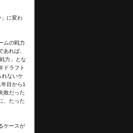
か」に変わ
ームの戦力
であれば、
戦力」とな
年ドラフト
られないケ
年目から1
失敗だった
に、たった
るケースが