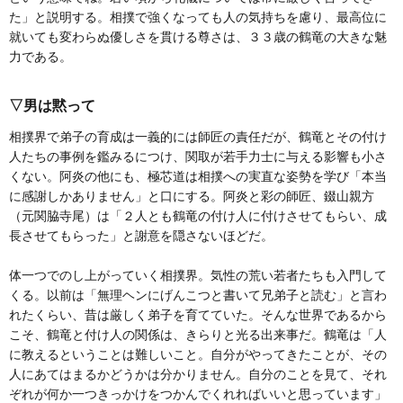
た」と説明する。相撲で強くなっても人の気持ちを慮り、最高位に
就いても変わらぬ優しさを貫ける尊さは、３３歳の鶴竜の大きな魅
力である。
▽男は黙って
相撲界で弟子の育成は一義的には師匠の責任だが、鶴竜とその付け
人たちの事例を鑑みるにつけ、関取が若手力士に与える影響も小さ
くない。阿炎の他にも、極芯道は相撲への実直な姿勢を学び「本当
に感謝しかありません」と口にする。阿炎と彩の師匠、錣山親方
（元関脇寺尾）は「２人とも鶴竜の付け人に付けさせてもらい、成
長させてもらった」と謝意を隠さないほどだ。
体一つでのし上がっていく相撲界。気性の荒い若者たちも入門して
くる。以前は「無理ヘンにげんこつと書いて兄弟子と読む」と言わ
れたくらい、昔は厳しく弟子を育てていた。そんな世界であるから
こそ、鶴竜と付け人の関係は、きらりと光る出来事だ。鶴竜は「人
に教えるということは難しいこと。自分がやってきたことが、その
人にあてはまるかどうかは分かりません。自分のことを見て、それ
ぞれが何か一つきっかけをつかんでくれればいいと思っています」