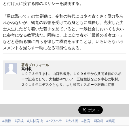
と付け人に接する際のポリシーを説明する。
「男は黙って」の世界観は、令和の時代には少々古くさく受け取ら
れかねないが、鶴竜の影響を受けて心身ともに成長し、充実した力
士人生にたどり着いた若手を見ていると、一般社会においても大い
に参考になる教育法だ。同時に、上に立つ者が「最近の若者は‥」
などと愚痴る前に自らを律して模範を示すことは、いろいろなハラ
スメントを減らす一助になる可能性もある。
著者プロフィール
高村収
１９７３年生まれ、山口県出身。１９９６年から共同通信のスポ
ーツ記者として、大相撲やゴルフ、五輪競技などを中心に取材。
２０１５年にデスクとなり、より幅広くスポーツ報道に従事
#相撲
#育成
#人材育成
#パワハラ
#大相撲
#教育
#横綱
#鶴竜