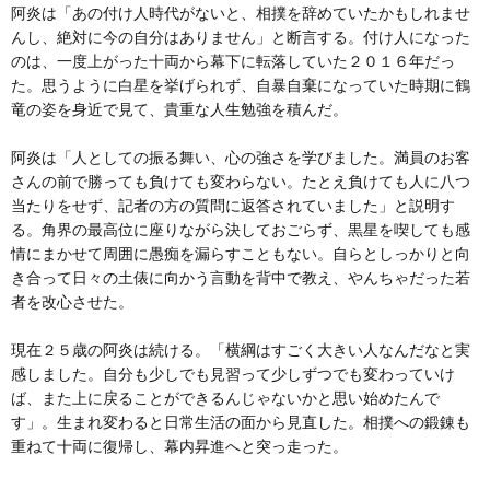
阿炎は「あの付け人時代がないと、相撲を辞めていたかもしれませ
んし、絶対に今の自分はありません」と断言する。付け人になった
のは、一度上がった十両から幕下に転落していた２０１６年だっ
た。思うように白星を挙げられず、自暴自棄になっていた時期に鶴
竜の姿を身近で見て、貴重な人生勉強を積んだ。
阿炎は「人としての振る舞い、心の強さを学びました。満員のお客
さんの前で勝っても負けても変わらない。たとえ負けても人に八つ
当たりをせず、記者の方の質問に返答されていました」と説明す
る。角界の最高位に座りながら決しておごらず、黒星を喫しても感
情にまかせて周囲に愚痴を漏らすこともない。自らとしっかりと向
き合って日々の土俵に向かう言動を背中で教え、やんちゃだった若
者を改心させた。
現在２５歳の阿炎は続ける。「横綱はすごく大きい人なんだなと実
感しました。自分も少しでも見習って少しずつでも変わっていけ
ば、また上に戻ることができるんじゃないかと思い始めたんで
す」。生まれ変わると日常生活の面から見直した。相撲への鍛錬も
重ねて十両に復帰し、幕内昇進へと突っ走った。