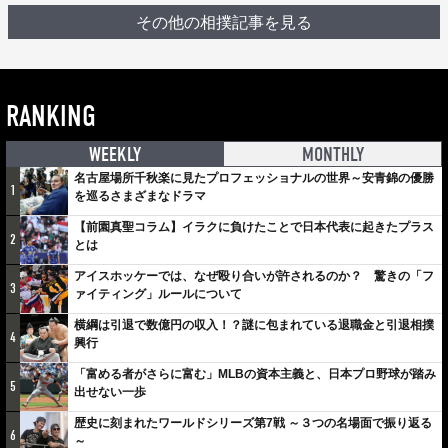
その他の相撲記事を見る
RANKING
WEEKLY
MONTHLY
名古屋場所千秋楽に見たプロフェッショナルの世界～安青錦の優勝
1
を巡るさまざまなドラマ
【前園真聖コラム】イラクに負けたことで日本代表に起きたプラス
2
とは
アイスホッケーでは、なぜ殴り合いが許されるのか？ 驚きの「フ
3
ァイティング」ルールについて
横綱は引退で数億円の収入！？謎に包まれている退職金と引退相撲
4
興行
「富める者がさらに富む」MLBの資本主義と、日本プロ野球が踏み
5
出せない一歩
歴史に刻まれたワールドシリーズ第7戦 ～３つの名場面で振り返る
6
～