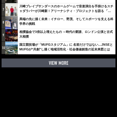
川崎ブレイブサンダースのホームゲームで音楽演出を手掛けるスチ
7
ャダラパーが川崎新！アリーナシティ・プロジェクトを語る 「楽
しみでしかないでしょ。川崎は、ずっと成長曲線だから」
異端の先に描く未来：イチロー、野茂、そしてスポーツを支える科
8
学界の挑戦
相撲協会で3倍以上増えたもの ～時代の要請、ロンドン公演と古式
9
大相撲
国立競技場が「MUFGスタジアム」に 名前だけではない…JNSEと
10
MUFGが“共創”し描く地域活性化・社会価値創造の近未来図とは
VIEW MORE