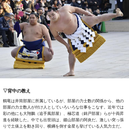
▽背中の教え
鶴竜は井筒部屋に所属しているが、部屋の力士数の関係から、他の
部屋の力士数人が付け人としていろいろな仕事をこなす。近年では
彩の他にも大翔鵬（追手風部屋）、極芯道（錦戸部屋）らが十両昇
進を経験した。中でも出世頭は、錣山部屋の阿炎だ。激しい突っ張
りで土俵上を動き回り、横綱を倒す金星も挙げている人気力士だ。