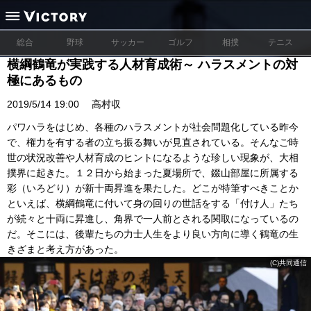
総合
野球
サッカー
ゴルフ
相撲
テニス
横綱鶴竜が実践する人材育成術～ ハラスメントの対
極にあるもの
2019/5/14 19:00
高村収
パワハラをはじめ、各種のハラスメントが社会問題化している昨今
で、権力を有する者の立ち振る舞いが見直されている。そんなご時
世の状況改善や人材育成のヒントになるような珍しい現象が、大相
撲界に起きた。１２日から始まった夏場所で、錣山部屋に所属する
彩（いろどり）が新十両昇進を果たした。どこが特筆すべきことか
といえば、横綱鶴竜に付いて身の回りの世話をする「付け人」たち
が続々と十両に昇進し、角界で一人前とされる関取になっているの
だ。そこには、後輩たちの力士人生をより良い方向に導く鶴竜の生
きざまと考え方があった。
(C)共同通信