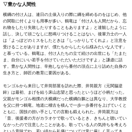
▽豊かな人間性
横綱の付け人は、連日の土俵入りの際に綱を締めるのをはじめ、他
の関取に付くよりも用事が多い。鶴竜は「付け人も人間だから、忘
れ物をしたり失敗したりすることもありますよ」と達観したように
話し、決して頭ごなしに怒鳴りつけることはない。後輩力士の一人
は「よっぽどのミスをしたときは『しっかりしてくれよ』と注意を
受けることがありますが、僕たちからしたら仏様みたいな人です」
と慕っている。鶴竜は、付け人たちの立て続けの出世にも「たまた
ま、自分にいい若手を付けていただいただけですよ」と謙虚に話
す。豊かな人間性は、辛抱しながら番付の頂点に上り詰めた自身の
生き方と、師匠の教育に要因がある。
モンゴルから来日して井筒部屋を訪れた際、井筒親方（元関脇逆
鉾）は最初、まげを結う床山志望と思ったというほど小柄だった。
父親がモンゴル相撲の大横綱だった横綱白鵬とは異なり、大学教授
を父に持つ鶴竜。地道に稽古を積んで一歩一歩番付を上げていくと
ともに、国技の担い手としての言動も鍛えられた。井筒親方は
「昔、後援者の方がカラオケで歌っているとき、きちんと聴いてい
なかったので注意したことがある。歌っている人の気持ちを考えろ
という意味でね。若い頃から礼儀については常に厳しく言ってき