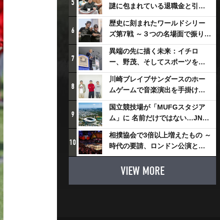
5
謎に包まれている退職金と引退
相撲興行
歴史に刻まれたワールドシリー
6
ズ第7戦 ～３つの名場面で振り返
る～
異端の先に描く未来：イチロ
7
ー、野茂、そしてスポーツを支
える科学界の挑戦
川崎ブレイブサンダースのホー
8
ムゲームで音楽演出を手掛ける
スチャダラパーが川崎新！アリ
国立競技場が「MUFGスタジア
ーナシティ・プロジェクトを語
9
ム」に 名前だけではない…JNSE
る 「楽しみでしかないでしょ。
とMUFGが“共創”し描く地域活
川崎は、ずっと成長曲線だか
相撲協会で3倍以上増えたもの ～
性化・社会価値創造の近未来図
10
ら」
時代の要請、ロンドン公演と古
とは
式大相撲
VIEW MORE