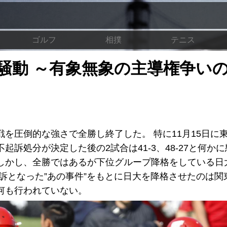
ゴルフ
相撲
テニス
騒動 ～有象無象の主導権争い
を圧倒的な強さで全勝し終了した。 特に11月15日に
訴処分が決定した後の2試合は41-3、48-27と何か
しかし、全勝ではあるが下位グループ降格をしている日
訴となった”あの事件”をもとに日大を降格させたのは関
何も行われていない。