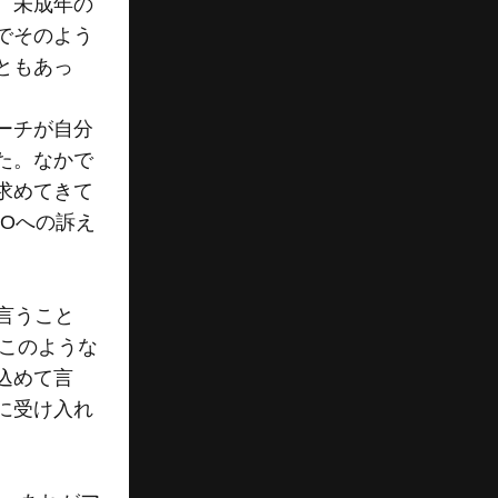
、未成年の
でそのよう
ともあっ
ーチが自分
た。なかで
求めてきて
Oへの訴え
言うこと
。このような
込めて言
に受け入れ