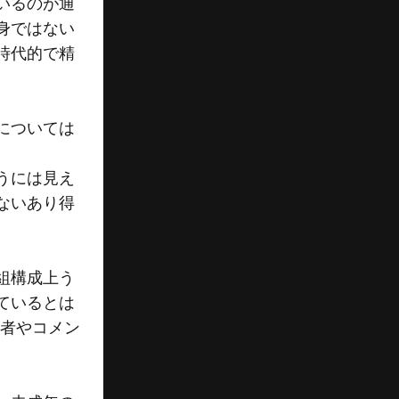
いるのが通
身ではない
時代的で精
については
うには見え
ないあり得
組構成上う
ているとは
会者やコメン
。