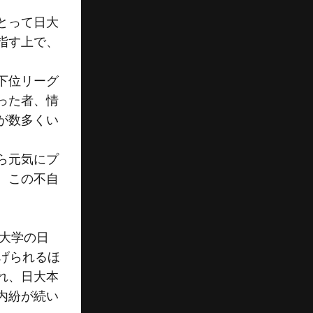
とって日大
指す上で、
下位リーグ
った者、情
が数多くい
ら元気にプ
。この不自
ス大学の日
げられるほ
れ、日大本
内紛が続い