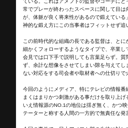
ている。これはアメフトの監督やコーチにと
常でプレーが終わったスペースに関して目は
が、体躯が良く将来性があるので鍛えている
神的な鍛え方にこの当事者はフィットせず追
この前時代的な組織の長である監督は、とに
細かくフォローするようなタイプで、卒業し
会見では口下手で説明しても言葉足らず。質
ず、余計な想像をさせてしまい隙を与えてし
ない対応をする司会者や取材者への仕切りで
今回のようにメディア、特にテレビの情報番
まくはまりかつ刺激がある事だけを取り上げ
いえ情報源のNO.1の地位は揺ぎ無く、かつ
テーターと称する人間の一方的で無責任な発