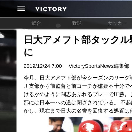
総合
野球
サッカー
日大アメフト部タックル
に
2019/12/24 7:00
VictorySportsNews編集部
今月、日大アメフト部が今シーズンのリーグ戦
川支部から前監督と前コーチが嫌疑不十分で不起
けるかのように闘志あふれるプレーで圧勝。
部には日本一への道は閉ざされている。 不起
かし、現在まで日大の名誉を回復する処置は