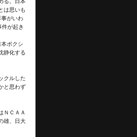
める。日本
とは思いも
祥事がいわ
事件が起き
日本ボクシ
沈静化する
ックルした
かと思わず
はＮＣＡＡ
の雄、日大