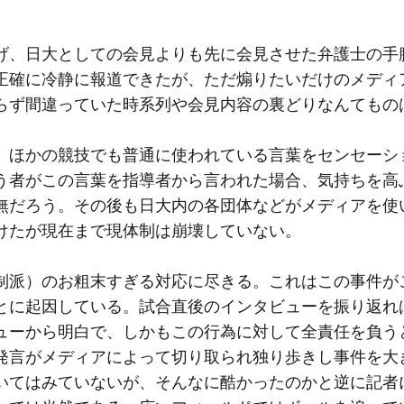
げ、日大としての会見よりも先に会見させた弁護士の手
正確に冷静に報道できたが、ただ煽りたいだけのメディ
らず間違っていた時系列や会見内容の裏どりなんてもの
、ほかの競技でも普通に使われている言葉をセンセーシ
う者がこの言葉を指導者から言われた場合、気持ちを高
無だろう。その後も日大内の各団体などがメディアを使
けたが現在まで現体制は崩壊していない。
制派）のお粗末すぎる対応に尽きる。これはこの事件が
とに起因している。試合直後のインタビューを振り返れ
ューから明白で、しかもこの行為に対して全責任を負う
発言がメディアによって切り取られ独り歩きし事件を大
いてはみていないが、そんなに酷かったのかと逆に記者