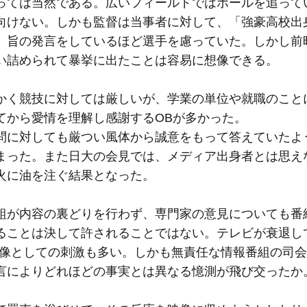
っては当然である。広いフィールドではボールを追って
向けない。しかも監督は当事者に対して、「強豪高校出
」旨の発言をしているほど選手を慮っていた。しかし前
い詰められて暴挙に出たことは容易に想像できる。
かく競技に対しては厳しいが、学業の単位や就職のこと
てから愛情を理解し感謝するOBが多かった。
問に対しても厳つい風体から誠意をもって答えていたよ
まった。また日大の会見では、メディア出身者とは思え
火に油を注ぐ結果となった。
組が内容の裏どりを行わず、専門家の意見についても番
ることは決して許されることではない。テレビが衰退し
映像としての刺激も多い。しかも無責任な情報番組の司
言によりどれほどの事実とは異なる憶測が飛び交ったか