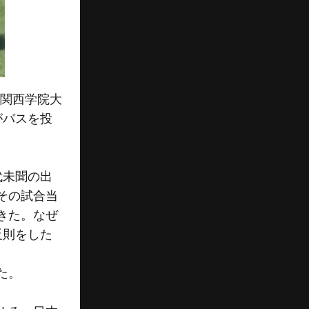
と関西学院大
がパスを投
代未聞の出
その試合当
きた。なぜ
反則をした
た。