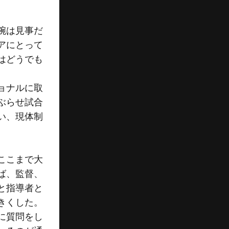
腕は見事だ
アにとって
はどうでも
ョナルに取
ぶらせ試合
い、現体制
ここまで大
ば、監督、
と指導者と
きくした。
に質問をし