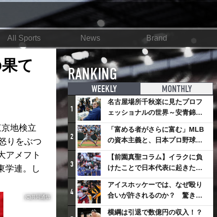
All Sports
News
Brand
の果て
RANKING
WEEKLY
MONTHLY
名古屋場所千秋楽に見たプロフ
1
ェッショナルの世界～安青錦の
優勝を巡るさまざまなドラマ
東京地検立
「富める者がさらに富む」MLB
2
の資本主義と、日本プロ野球が
に怒りをぶつ
踏み出せない一歩
大アメフト
【前園真聖コラム】イラクに負
3
東学連。し
けたことで日本代表に起きたプ
ラスとは
アイスホッケーでは、なぜ殴り
4
合いが許されるのか？ 驚きの
(C)共同通信
「ファイティング」ルールにつ
横綱は引退で数億円の収入！？
いて