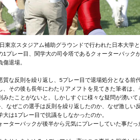
月6日東京スタジアム補助グラウンドで行われた日本大学
の1プレー目、関学大の司令塔であるクォーターバック
負傷退場。
悪質な反則を繰り返し、5プレー目で退場処分となる前
し、その後も長年にわたりアメフトを見てきた筆者は、
則みたことがないと。しかしすぐに様々な疑問が湧いて
か、なぜこの選手は反則を繰り返したのか、なぜ激しい
学大は1プレー目で抗議をしなかったのか。
ォーターバックが後半から元気にプレーしていた事だっ