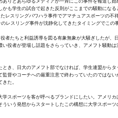
めありとあらゆるメディアが一斉にこの事件を報道し始
しかも学生の試合で起きた反則がここまでの騒動になる
きたレスリングパワハラ事件でアマチュアスポーツの不
、そのレスリング事件が沈静化してきたタイミングでこの
る役者たちと利益誘導を図る有象無象が大騒ぎしたが、
濃い役者が登場し話題をさらっていき、アメフト騒動は
たとき、日大のアメフト部でなければ、学生連盟からタ
て監督やコーチへの厳重注意で終わっていたのではない
てきた。
大学スポーツを客が呼べるブランドにしたい。アメリカ
そういう発想からスタートしたこの構想に大学スポーツ