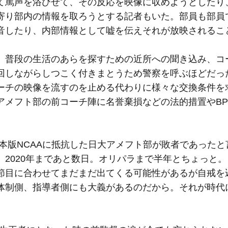
て罵声を浴びせて、その反応を映像に収めようとしたり
寄り部内の情報を取ろうとする記者もいた。部員も部員
音したり、内部情報として嘘を伝えそれが放映されるこ
、普段の生活のあらを探すための近所への聞き込み、コ
回しながらしつこく付きまとうため警察を呼ぶほどだっ
ーチの映像を流すのを止める代わりに様々な交換条件を
アメフト部の前コーチ陣に名誉棄損などの法的措置やBP
本版NCAAに抵抗した日大アメフト部が敗者であったと
2020年まであと数日。オリパラまで半年とちょっと
節目に合わせてまだまだ出てくる可能性があるが自戒を
体制側、指導者側にも大義があるのだから。それが時代