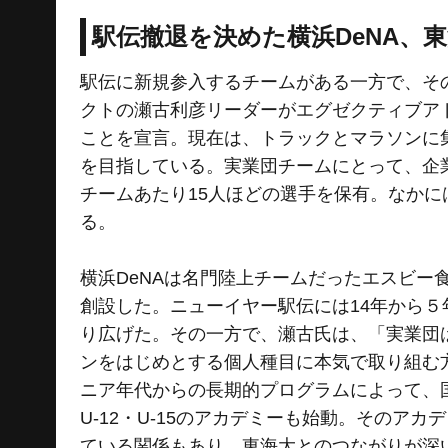
駅伝撤退を決めた横浜DeNA、
駅伝に新規参入するチームがある一方で、そ
クトの瀬古利彦リーダーがエグゼクティブアドバ
ことを宣言。現在は、トラックとマラソンに
を目指している。実業団チームにとって、企
チームあたり15人ほどの選手を保有。なか
る。
横浜DeNAは名門陸上チームだったエスビー食品の流
創設した。ニューイヤー駅伝には14年から
り広げた。その一方で、瀬古氏は、「実業団
ンをはじめとする個人種目に本気で取り組む方向
ニア年代からの長期的プログラムによって、
U-12・U-15のアカデミーも始動。その
ている関係もあり、東海大とのつながりが深