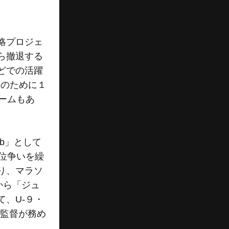
略プロジェ
から撤退する
どでの活躍
そのために１
ームもあ
ub」として
位争いを繰
り、マラソ
から「ジュ
、U-９・
伝監督が務め