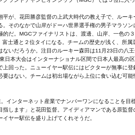
翔平が、花田勝彦監督の上武大時代の教え子で、ルーキ
る。そのなかで山岸がドーハ世界選手権の男子マラソン
極的だ。MGCファイナリストは、渡邊、山岸、一色の
S、富士通と２位タイになる。チームの歴史が浅く、所属
ないだろうか。注目のルーキー森田は11月23日の八
ト。東日本大会はインターナショナル区間で日本人最高の
で上回った。ニューイヤー駅伝にはビクターが無事に登
必要はない。チームは初出場ながら上位に食い込む可能
創業。インターネット産業でナンバーワンになることを目
目指します」と花田監督。アイディアマンである原監督
ーイヤー駅伝を盛り上げてくれそうだ。