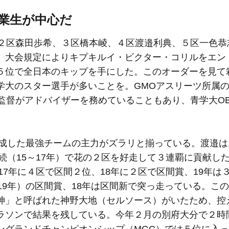
業生が中心だ
、２区森田歩希、３区橋本崚、４区渡邉利典、５区一色恭
。大会規定によりキプキルイ・ビクター・コリルをエン
５位で全日本のキップを手にした。このオーダーを見て
学大のスター選手が多いことを。GMOアスリーツ所属
監督がアドバイザーを務めていることもあり、青学大O
達成した最強チームの主力がズラリと揃っている。渡邉は
連続（15～17年）で花の２区を好走して３連覇に貢献し
17年に４区で区間２位、18年に２区で区間賞、19年は
19年）の区間賞、18年は区間新で突っ走っている。こ
神」と呼ばれた神野大地（セルソース）がいたため、控
ラソンで結果を残している。今年２月の別府大分で２時間
ングランドチャンピオンシップ（MGC）では５位に入