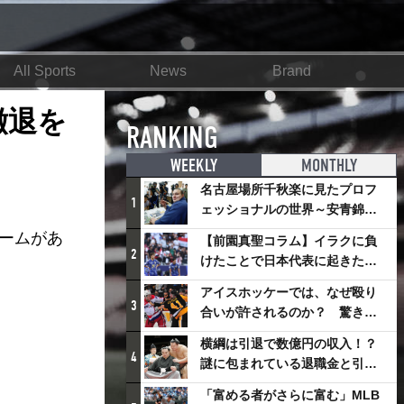
All Sports
News
Brand
撤退を
RANKING
WEEKLY
MONTHLY
名古屋場所千秋楽に見たプロフ
1
ェッショナルの世界～安青錦の
優勝を巡るさまざまなドラマ
チームがあ
【前園真聖コラム】イラクに負
2
けたことで日本代表に起きたプ
ラスとは
アイスホッケーでは、なぜ殴り
3
合いが許されるのか？ 驚きの
「ファイティング」ルールにつ
横綱は引退で数億円の収入！？
いて
4
謎に包まれている退職金と引退
相撲興行
「富める者がさらに富む」MLB