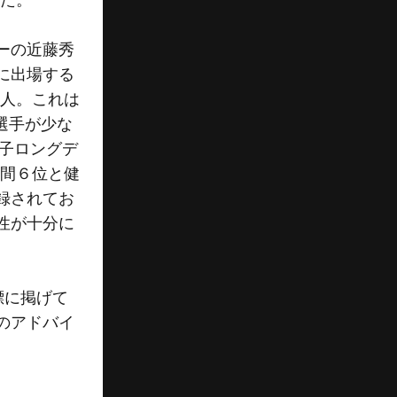
ーの近藤秀
に出場する
３人。これは
選手が少な
王子ロングデ
区間６位と健
録されてお
性が十分に
標に掲げて
のアドバイ