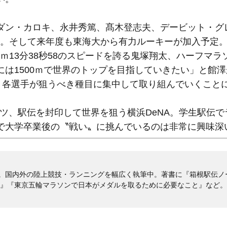
ダン・カロキ、永井秀篤、髙木登志夫、デービット・グ
る。そして来年度も東海大から有力ルーキーが加入予定
0ｍ13分38秒58のスピードを誇る鬼塚翔太、ハーフマラ
は1500ｍで世界のトップを目指していきたい」と館
、各選手が狙うべき種目に集中して取り組んでいくこと
ツ、駅伝を封印して世界を狙う横浜DeNA。学生駅伝で
で大学卒業後の〝戦い〟に挑んでいるのは非常に興味深
。国内外の陸上競技・ランニングを幅広く執筆中。著書に『箱根駅伝ノ
図』『東京五輪マラソンで日本がメダルを取るために必要なこと』など。