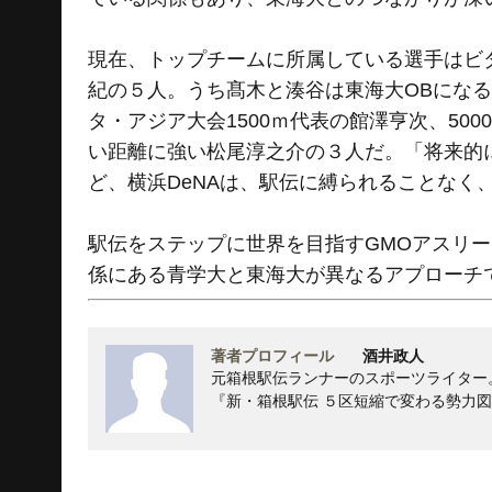
現在、トップチームに所属している選手はビ
紀の５人。うち髙木と湊谷は東海大OBにな
タ・アジア大会1500ｍ代表の館澤亨次、500
い距離に強い松尾淳之介の３人だ。「将来的に
ど、横浜DeNAは、駅伝に縛られることなく
駅伝をステップに世界を目指すGMOアスリー
係にある青学大と東海大が異なるアプローチ
著者プロフィール
酒井政人
元箱根駅伝ランナーのスポーツライター
『新・箱根駅伝 ５区短縮で変わる勢力