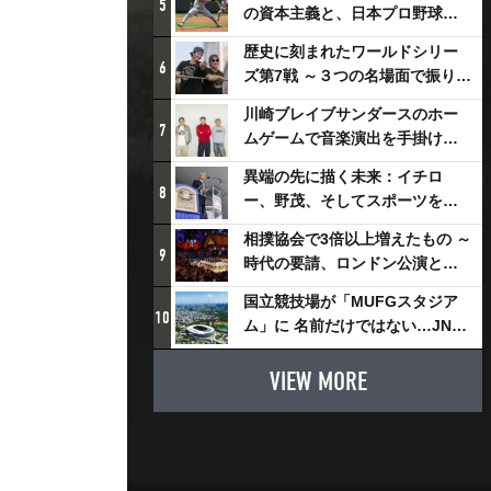
5
の資本主義と、日本プロ野球が
踏み出せない一歩
歴史に刻まれたワールドシリー
6
ズ第7戦 ～３つの名場面で振り返
る～
川崎ブレイブサンダースのホー
7
ムゲームで音楽演出を手掛ける
スチャダラパーが川崎新！アリ
異端の先に描く未来：イチロ
ーナシティ・プロジェクトを語
8
ー、野茂、そしてスポーツを支
る 「楽しみでしかないでしょ。
える科学界の挑戦
川崎は、ずっと成長曲線だか
相撲協会で3倍以上増えたもの ～
9
ら」
時代の要請、ロンドン公演と古
式大相撲
国立競技場が「MUFGスタジア
10
ム」に 名前だけではない…JNSE
とMUFGが“共創”し描く地域活
性化・社会価値創造の近未来図
VIEW MORE
とは