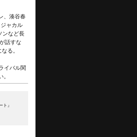
レ、湊谷春
。ジャカル
ソンなど長
澤が話すな
になる。
ライバル関
い。
ート』