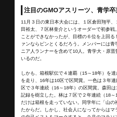
注目のGMOアスリーツ、青学卒
11月３日の東日本大会には、１区倉田翔平
田裕太、７区林奎介というオーダーで初参戦
ことができなかったが、目標の６位を上回る
ァンならピンとくるだろう。メンバーには青
ニア人ランナーを含めて10人。青学大・原晋
いるのだ。
しかも、箱根駅伝で４連覇（15～18年）を
を走り、16年は10区で区間賞。一色は３年
区で３年連続（16～18年）の区間賞。森田は
記録を樹立した。林は７区で２年連続（18～
だけは箱根を走っていない。同学年に「山の
たからだ。しかし、社会人になってからはマ
の自己ベストをマークすると、９月のマラソ