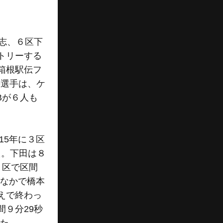
志、６区下
トリーする
箱根駅伝フ
の選手は、ケ
Bが６人も
15年に３区
た。下田は８
３区で区間
のなかで橋本
えで終わっ
９分29秒
った。