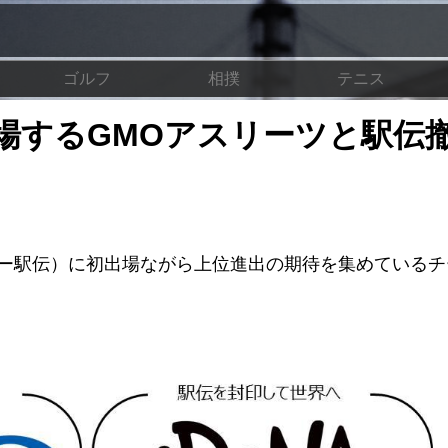
ゴルフ
相撲
テニス
場するGMOアスリーツと駅伝
ヤー駅伝）に初出場ながら上位進出の期待を集めている
。