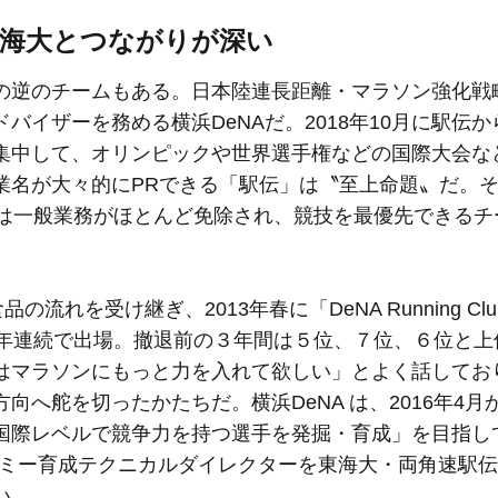
東海大とつながりが深い
の逆のチームもある。日本陸連長距離・マラソン強化戦
イザーを務める横浜DeNAだ。2018年10月に駅伝
集中して、オリンピックや世界選手権などの国際大会な
業名が大々的にPRできる「駅伝」は〝至上命題〟だ。
には一般業務がほとんど免除され、競技を最優先できるチ
れを受け継ぎ、2013年春に「DeNA Running Cl
５年連続で出場。撤退前の３年間は５位、７位、６位と上
はマラソンにもっと力を入れて欲しい」とよく話してお
へ舵を切ったかたちだ。横浜DeNA は、2016年4月
国際レベルで競争力を持つ選手を発掘・育成」を目指して
アカデミー育成テクニカルダイレクターを東海大・両角速駅
い。